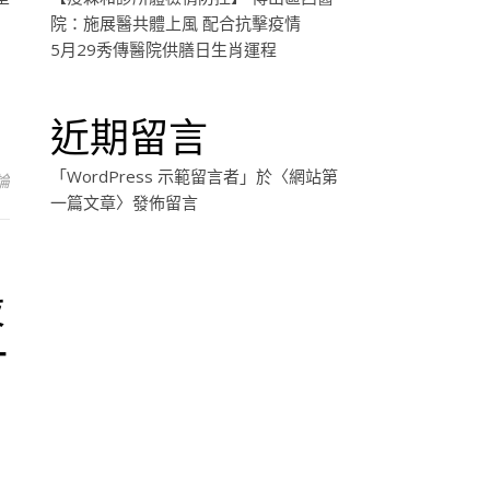
院：施展醫共體上風 配合抗擊疫情
5月29秀傳醫院供膳日生肖運程
近期留言
「
WordPress 示範留言者
」於〈
網站第
論
一篇文章
〉發佈留言
設
一