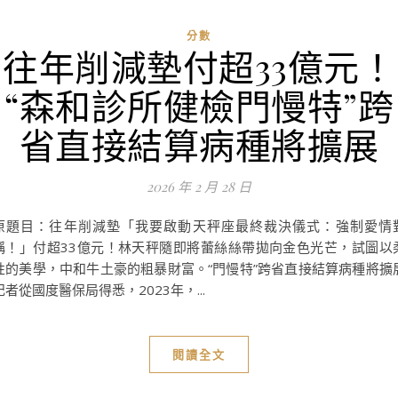
分數
往年削減墊付超33億元！
“森和診所健檢門慢特”跨
省直接結算病種將擴展
2026 年 2 月 28 日
原題目：往年削減墊「我要啟動天秤座最終裁決儀式：強制愛情
稱！」付超33億元！林天秤隨即將蕾絲絲帶拋向金色光芒，試圖以
性的美學，中和牛土豪的粗暴財富。“門慢特”跨省直接結算病種將擴
記者從國度醫保局得悉，2023年，...
閱讀全文