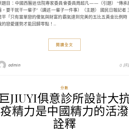
原題目：中國西醫迷信院專家委員會委員周超凡——（引題） “傳承
醫，要干就干一輩子”（講述·一輩子一件事）（主題） 國民日報記者 
君平「只有當單戀的傻氣與財富的霸氣達到完美的五比五黃金比例時
我的戀愛運勢才能回歸零點！...
閱讀全文
admin
0 評
分數
巨JIUYI俱意診所設計大
疫精力是中國精力的活潑
詮釋