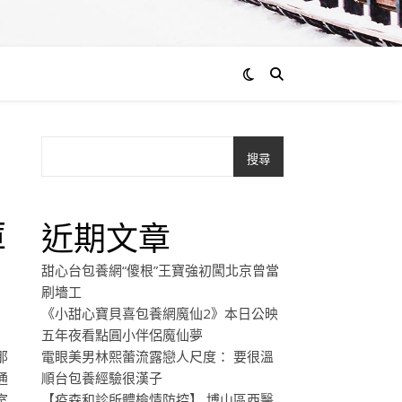
搜尋
庫
近期文章
甜心台包養網“傻根”王寶強初闖北京曾當
刷墻工
《小甜心寶貝喜包養網魔仙2》本日公映
五年夜看點圓小伴侶魔仙夢
那
電眼美男林熙蕾流露戀人尺度： 要很溫
通
順台包養經驗很漢子
室
【疫森和診所體檢情防控】 博山區西醫