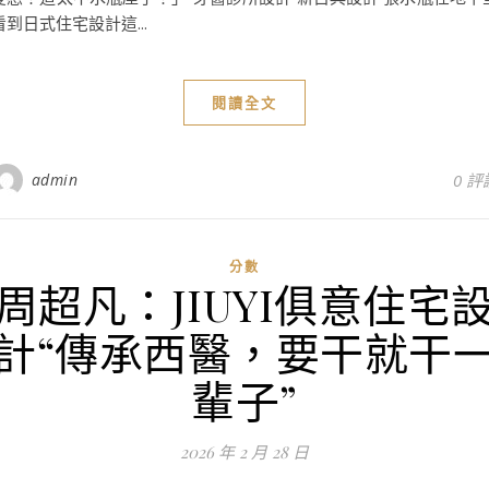
看到日式住宅設計這...
閱讀全文
admin
0 評
分數
周超凡：JIUYI俱意住宅
計“傳承西醫，要干就干
輩子”
2026 年 2 月 28 日