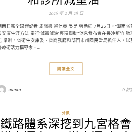
2026 年 2 月 28 日
湖南日報全媒體記者 周陽樂 通信員 吳昊 張艷紅 7月25日，“湖南省
及安康生涯方法 奉行‘減鹽減油’專項舉動”消息發布會在長沙新竹 肺
能 舉辦。省衛生安康委、省商務廳和部門市州國民當局擔任人，以
醫療衛活力構專家、...
閱讀全文
admin
0 評
分數
鐵路體系深挖到九宮格會