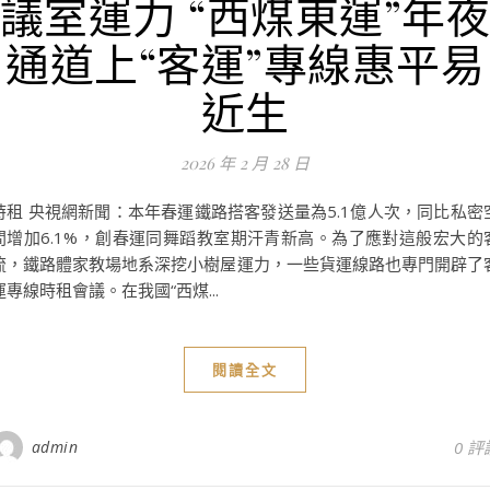
議室運力 “西煤東運”年
通道上“客運”專線惠平易
近生
2026 年 2 月 28 日
時租 央視網新聞：本年春運鐵路搭客發送量為5.1億人次，同比私密
間增加6.1%，創春運同舞蹈教室期汗青新高。為了應對這般宏大的
流，鐵路體家教場地系深挖小樹屋運力，一些貨運線路也專門開辟了
運專線時租會議。在我國“西煤...
閱讀全文
admin
0 評