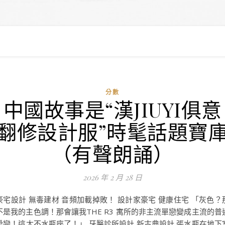
分數
中國故事是“漢JIUYI俱意
翻修設計服”時髦話題寶
（有聲朗誦）
2026 年 2 月 28 日
豪宅設計 無毒建材 音頻加載掉敗！ 設計家豪宅 健康住宅 「灰色？
不是我的主色調！那會讓我THE R3 寓所的非主流單戀變成主流的普
愛戀！這太不水瓶座了！」 牙醫診所設計 新古典設計 張水瓶在地下