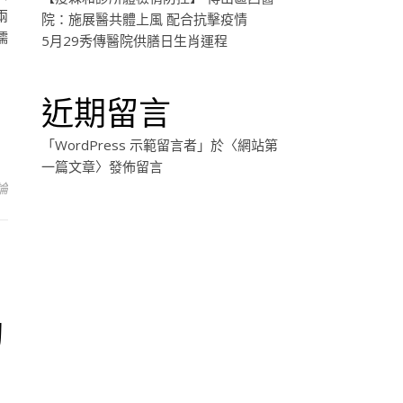
兩
院：施展醫共體上風 配合抗擊疫情
懦
5月29秀傳醫院供膳日生肖運程
近期留言
「
WordPress 示範留言者
」於〈
網站第
一篇文章
〉發佈留言
論
動
長