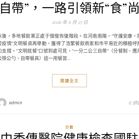
自帶”，一路引領新“食”
2026 年 6 月 27 日
以後，多地餐飲業正處于慢慢恢復階段。在河南南陽，“守護安康，
控疫情”文明餐桌再舉動，獲得了浩繁餐飲商家和市平易近的積極呼
和支撐。“文明就餐”口號到處可見，“一分二公三自帶”（分餐制、應
公筷公勺、自帶餐具）這一用餐習...
閱讀全文
admin
0 評
分數
中秀傳醫院健康檢查國駐