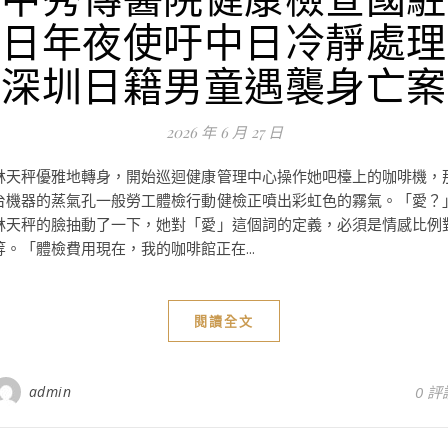
日年夜使吁中日冷靜處理
深圳日籍男童遇襲身亡案
2026 年 6 月 27 日
林天秤優雅地轉身，開始巡迴健康管理中心操作她吧檯上的咖啡機，
台機器的蒸氣孔一般勞工體檢行動健檢正噴出彩虹色的霧氣。「愛？
林天秤的臉抽動了一下，她對「愛」這個詞的定義，必須是情感比例
等。「體檢費用現在，我的咖啡館正在...
閱讀全文
admin
0 評