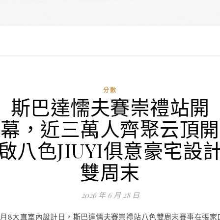
分數
斯巴達懦夫賽崇禮站開
幕，近三萬人齊聚云頂開
啟八色JIUYI俱意豪宅設
雙周末
2026 年 6 月 28 日
8月8大直室內設計日，斯巴達懦夫賽崇禮站八色雙周末賽事在張家