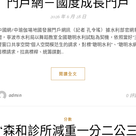
門戶網－國度成長門戶
2026 年 6 月 28 日
中國網/中瑜伽場地國發展門戶網訊（記者 孔令瑤）據水利部官網
聞，寧波市水利局以舞蹈教室全國聰明水利試點為契機，依照當好“
要窗口共享空間”個人空間模范生的請求，對標“聰明水利”、“聰明水網
目標請求，拉高標桿、統籌謀劃...
閱讀全文
admin
0 評
分數
“森和診所減重一分二公