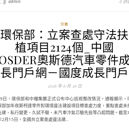
admin
0 評
分數
環保部：立案查處守法扶
植項目2124個_中國
OSDER奧斯德汽車零件
長門戶網－國度成長門戶
2026 年 6 月 26 日
29日，環保部和中糧集團正式公布中心巡視整改情況。通報顯示，
保部加年夜斯柯達零件對環境違法建設項目標查處力度，重點查處未
先建、私行變更、久試不驗、未汽車冷氣芯驗先投等凸起問題。截至
年2月15日，全國共立案查處違法建...