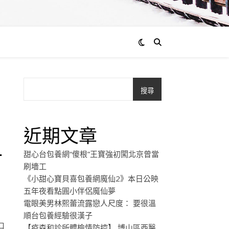
搜尋
近期文章
計
甜心台包養網“傻根”王寶強初闖北京曾當
刷墻工
《小甜心寶貝喜包養網魔仙2》本日公映
五年夜看點圓小伴侶魔仙夢
電眼美男林熙蕾流露戀人尺度： 要很溫
順台包養經驗很漢子
口
【疫森和診所體檢情防控】 博山區西醫