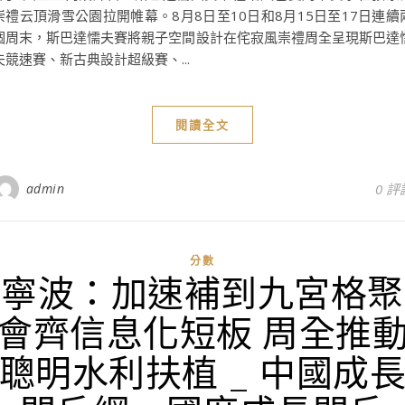
崇禮云頂滑雪公園拉開帷幕。8月8日至10日和8月15日至17日連續
個周末，斯巴達懦夫賽將親子空間設計在侘寂風崇禮周全呈現斯巴達
夫競速賽、新古典設計超級賽、...
閱讀全文
admin
0 評
分數
寧波：加速補到九宮格聚
會齊信息化短板 周全推
聰明水利扶植 _ 中國成