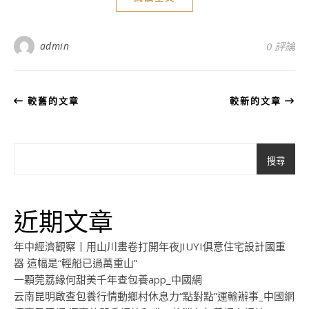
admin
0 評論
較舊的文章
較新的文章
搜尋
近期文章
年中經濟觀察丨用山川畫卷打開年夜JIUYI俱意住宅設計國重
器 這幅是“輕船已過萬重山”
一顆莞荔緣何甜美千年查包養app_中國網
云南昆明啟查包養行情動鄉村休息力“點對點”運輸辦事_中國網