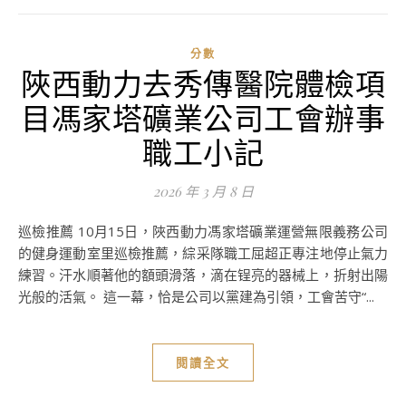
分數
陜西動力去秀傳醫院體檢項
目馮家塔礦業公司工會辦事
職工小記
2026 年 3 月 8 日
巡檢推薦 10月15日，陜西動力馮家塔礦業運營無限義務公司
的健身運動室里巡檢推薦，綜采隊職工屈超正專注地停止氣力
練習。汗水順著他的額頭滑落，滴在锃亮的器械上，折射出陽
光般的活氣。 這一幕，恰是公司以黨建為引領，工會苦守“...
閱讀全文