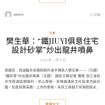
admin
0 評論
分數
樊生華：“鐵JIUYI俱意住宅
設計砂掌”炒出龍井噴鼻
2026 年 3 月 8 日
原題目：西湖龍井采摘和制作身手傳承人樊生華——（引題）
“鐵砂掌”炒出龍井噴鼻（主題） 國民日報記者 竇皓 浙江省杭
州市西湖區桐塢村，茶山翠綠，茶噴鼻滿民生社區室內設計
園。恰是茶葉采摘、上市的季候，采茶工穿越于茶海間張水...
閱讀全文