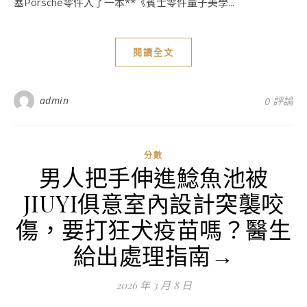
塞Porsche零件入了一本**《賓士零件量子美學...
閱讀全文
admin
0 評論
分數
男人把手伸進鯰魚池被
JIUYI俱意室內設計突襲咬
傷，要打狂犬疫苗嗎？醫生
給出處理指南→
2026 年 3 月 8 日