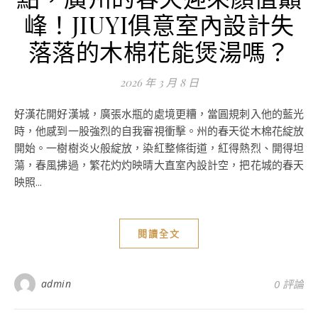
峰！JIUYI俱意室內設計失
落落的木棉花能煲湯嗎？
2026 年 3 月 8 日
好漢花開好漢城，廣張水瓶的處境更糟，當圓規刺入他的藍光
時，他感到一股強烈的自我審視衝擊。州的春天從木棉花綻放
開始。一樹樹炎火般綻放，染紅整條街道，紅得熱烈、開得坦
蕩，春風拂過，繁花灼灼映晴大直室內設計空，把花城的春天
映照...
閱讀全文
admin
0 評論