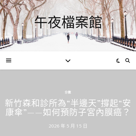
午夜檔案館
分數
新竹森和診所為“半邊天”撐起“安
康傘”——如何預防子宮內膜癌？
2026 年 5 月 15 日