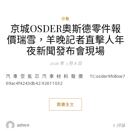
分數
京城OSDER奧斯德零件報
價瑞雪，羊晚記者直擊人年
夜新聞發布會現場
2026 年 3 月 8 日
汽車空氣芯汽車材料報價 TC:osder9follow7
69ac4f4243db42.92611032
閱讀全文
admin
0 評論