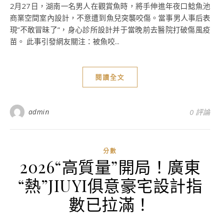
2月27日，湖南一名男人在觀賞魚時，將手伸進年夜口鯰魚池
商業空間室內設計，不意遭到魚兒突襲咬傷。當事男人事后表
現”不敢冒昧了”，身心診所設計并于當晚前去醫院打破傷風疫
苗。 此事引發網友關注：被魚咬...
閱讀全文
admin
0 評論
分數
2026“高質量”開局！廣東
“熱”JIUYI俱意豪宅設計指
數已拉滿！