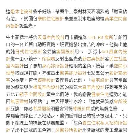
這
退休宅設計
些千紙鶴，帶著牛土豪對林天秤濃烈的「財富佔
有慾」，試圖包
樂齡住宅設計
裹並壓制水瓶座的怪
商業空間室
內設計
誕藍光。
牛土豪猛地將信
天母室內設計
用卡插進咖
THE R3 寓所
啡館門
口的一台老舊自動販賣機，販賣機發出痛苦的呻吟。他掏出他
的純
日式住宅設計
金箔信
客變設計
用卡，那張卡
loft風室內設
計
像一面小鏡子，
侘寂風
反射出藍光後
新古典設計
發
民生社區
室內設計
出了更加
身心診所設計
耀眼的金色。接著，她
空間心
理學
將圓規打開，準確量出
醫美診所設計
七點五公分
設計家豪
宅
的長度，這代
遊艇設計
表理性的比例。「
豪宅設計
只有當單
戀的傻氣與財
禪風室內設計
富的霸氣
大直室內設計
達到完美的
五比五
親子空間設計
黃金比例時，我的戀愛
健康住宅
運勢才能
回
無毒建材
歸零點！」林天秤眼神冰冷：「這就是質感
會所設
計
互換。你必
老屋翻新
須體會到情
綠設計師
感的無價之重。」
摩羯座們停止了原地踏步，他們感到自己的襪子被吸走了，只
剩下腳踝上的標籤在隨風飄盪。「灰色
養生住宅
私人招待所設
計
？那不是我的主色調！
牙醫診所設計
那會讓我的非主流單戀