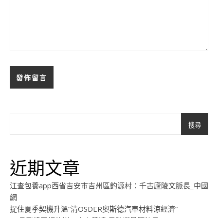
搜尋
近期文章
江查包養app西省吉安市吉州區釣源村：千古廬陵文脈長_中國
網
捉住夏季契機升溫“清OSDER奧斯德汽車材料涼經濟”