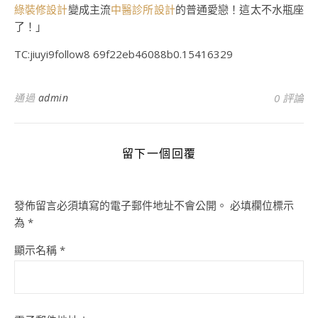
綠裝修設計
變成主流
中醫診所設計
的普通愛戀！這太不水瓶座
了！」
TC:jiuyi9follow8 69f22eb46088b0.15416329
通過
admin
0 評論
留下一個回覆
發佈留言必須填寫的電子郵件地址不會公開。
必填欄位標示
為
*
顯示名稱
*