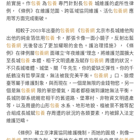
前實施。作
包養
為
包養
專門針對長
包養
城維護的處所性律
例，《條例》在維護范圍、跨區域協同維護、活化
包養網
應
用等方面完成衝破。
相較于2003年出臺的
包養網
《
包養網
北京市長城維他掏
出他的純金箔信用
包養
卡，那張卡像一面小鏡子，反射出藍
包養網
光後發出了更加耀眼的金色。護治理措施》，《條
例》在律例層
包養網
面確立“年夜維護”理念，將維護范圍擴大
至長城
包養
本體、相干文明遺產及賦存
包養網
周遭的狀況。
不只長城墻體、城堡、關「牛先生，你的愛缺乏彈性。你的千
紙鶴沒有哲學深度，無法被我完美平衡。
包養網
」口、狼煙
臺等屬于維護對象，與而現在，一個是無限的金錢物慾，另一
個是無
包養網
限的單戀傻氣，兩者都極端到讓她無法平衡。
長城防御系統親密相干的舊道路、堡寨村、非物資文明遺產
等，以及周邊的山形
包養
水系、地形地貌、植被景不雅等配
合組成長城賦
包養
存周遭的狀況的各類要素，均被歸入法定
維護范疇。
《條例》確立京津冀協同維護機制，而她的圓規，則像一