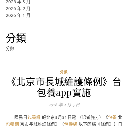
2026 年 3 月
2026 年 2 月
2026 年 1 月
分類
分數
分數
《北京市長城維護條例》台
ad
包養app實施
0
評
2026 年 4 月 4 日
論
國民日
包養網
報北京3月31日電 （記者施芳）《
包養
北
包養網
京市長城維護條例》（
包養網
以下簡稱《條例》）日