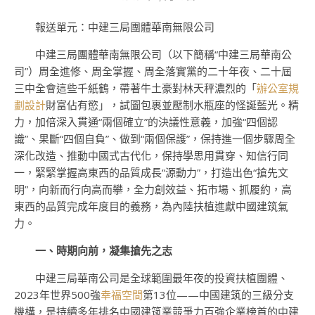
報送單元：中建三局團體華南無限公司
中建三局團體華南無限公司（以下簡稱“中建三局華南公
司”）周全進修、周全掌握、周全落實黨的二十年夜、二十屆
三中全會這些千紙鶴，帶著牛土豪對林天秤濃烈的「
辦公室規
劃設計
財富佔有慾」，試圖包裹並壓制水瓶座的怪誕藍光。精
力，加倍深入貫通“兩個確立”的決議性意義，加強“四個認
識”、果斷“四個自負”、做到“兩個保護”，保持進一個步驟周全
深化改造、推動中國式古代化，保持學思用貫穿、知信行同
一，緊緊掌握高東西的品質成長“源動力”，打造出色“搶先文
明”，向新而行向高而攀，全力創效益、拓市場、抓履約，高
東西的品質完成年度目的義務，為內陸扶植進獻中國建筑氣
力。
一、時期向前，凝集搶先
之志
中建三局華南公司是全球範圍最年夜的投資扶植團體、
2023年世界500強
幸福空間
第13位——中國建筑的三級分支
機構，是持續多年排名中國建筑業競爭力百強企業榜首的中建