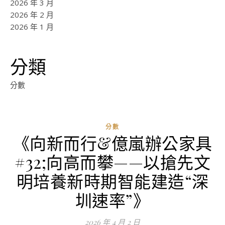
2026 年 3 月
2026 年 2 月
2026 年 1 月
分類
分數
分數
《向新而行&億嵐辦公家具
ad
#32;向高而攀——以搶先文
0
評
明培養新時期智能建造“深
論
圳速率”》
2026 年 4 月 2 日