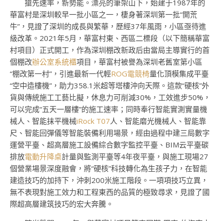
搶先速率，新勢能。漂亮的筆架山下，始建于1987年的
華富村是深圳較早一批小區之一，棲身著深圳第一批“開荒
牛”，見證了深圳的成長與繁華，歷經37年風雨，小區亟待進
級改革。2021年5月，華富村東、西區二標段（以下簡稱華富
村項目）正式開工，作為深圳棚改新政后由當局主導實行的首
個棚改
辦公室系統櫃
項目，華富村被譽為深圳老舊室第小區
“棚改第一村”，引進最新一代輕
ROG電競椅
量化頂模集成平臺
“空中造樓機”，助力358.1米超等塔樓沖向天際。這款“硬核”外
貨與傳統施工工藝比擬，休息力可削減30%，工效進步50%，
可以完成“五天一層樓”的施工速率；同時奉行智能實測實量機
械人、智能抹平機械
iRock T07
人、智能磨光機械人、智能靠
尺、智能回彈儀等智能裝備利用場景，經由過程中建三局數字
運營平臺、超高層施工設備綜合數字監控平臺、BIM云平臺碳
排放
電動升降桌
計量與監測平臺等4年夜平臺，與施工現場27
個營業場景深度融會，將“硬核”科技轉化為生孩子力，在智能
建造技巧的加持下，沖刺200米施工階段。一項項技巧立異，
無不表現對施工效力和工程東西的品質的極致尋求，見證了國
際超高層建筑技巧的宏大奔騰。