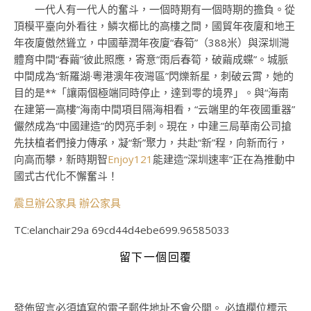
一代人有一代人的奮斗，一個時期有一個時期的擔負。從
頂模平臺向外看往，鱗次櫛比的高樓之間，國貿年夜廈和地王
年夜廈傲然聳立，中國華潤年夜廈“春筍”（388米）與深圳灣
體育中間“春繭”彼此照應，寄意“雨后春筍，破繭成蝶”。城脈
中間成為“新羅湖·粵港澳年夜灣區”閃爍新星，刺破云霄，她的
目的是**「讓兩個極端同時停止，達到零的境界」。與“海南
在建第一高樓”海南中間項目隔海相看，“云端里的年夜國重器”
儼然成為“中國建造”的閃亮手刺。現在，中建三局華南公司搶
先扶植者們接力傳承，凝“新”聚力，共赴“新”程，向新而行，
向高而攀，新時期智
Enjoy121
能建造“深圳速率”正在為推動中
國式古代化不懈奮斗！
震旦辦公家具
辦公家具
TC:elanchair29a 69cd44d4ebe699.96585033
留下一個回覆
發佈留言必須填寫的電子郵件地址不會公開。
必填欄位標示