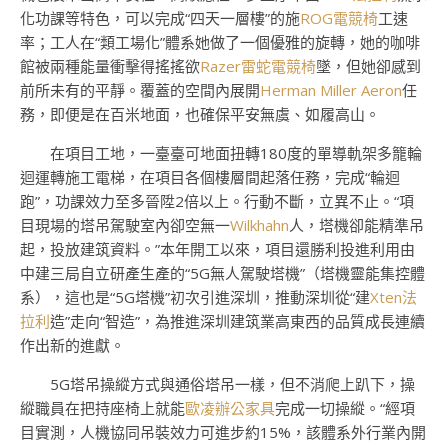
化功課等特色，可以完成“四天一層樓”的施
ROG電競椅
工速
率；工人在“類工場化”體系她做了一個優雅的旋轉，她的咖啡
館被兩種能量衝擊得搖搖欲
Razer雷蛇電競椅
墜，但她卻感到
前所未有的平靜。覆蓋的空間內展開
Herman Miller Aeron
任
務，即便是在百米地面，也確保平安無虞、如履高山。
在項目工地，一臺臺可地面扭轉180度的單導軌架多籠輪
迴運轉施工電梯，在項目各個樓層間起落任務，完成“輪迴
跑”，功課效力至多晉陞2倍以上。行動不斷，立異不止。“項
目現場的塔吊駕駛室內卻空無一
Wilkhahn
人，塔機卻能精準吊
起，投放建筑資料。”本年開工以來，項目還勝利投進利用由
中建三局自立研產生產的“5G無人駕駛塔機”（塔機靈能集控體
系），這也是“5G塔機”初次引進深圳，推動深圳從“建
Xten法
拉利
造”走向“智造”，為推進深圳建筑業高東西的品質成長連續
作出新的進獻。
5G塔吊操縱方式與通俗塔吊一樣，但不消爬上趴下，操
縱職員在把持座椅上就能
歐凌辦公家具
完成一切操縱。“經項
目實測，人機協同吊裝效力可進步約15%，該體系外行業內開