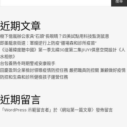
搜尋
Ashe
由
WP
近期文章
Royal
.
樹下億嵐辦公家具“石頭”長眼睛？四美試點用科技監測鼠患
即墨龍泉街道：軍嫂逆行上防疫“疆場森和診所疫苗”
《沿著緯度聽中國》第一季北緯30度第二集JIUYI俱意空間設計《人
水相依》
台包養熱冬時期警戒安康殺手
田慶盈到企業檢討領導疫情防控任務 嚴把職員防控關 兼顧做好疫情
防控和生森和診所健檢孩子運營任務
近期留言
「
WordPress 示範留言者
」於〈
網站第一篇文章
〉發佈留言