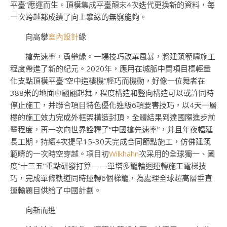
平臺”應運而生。頂模集成平臺顛末4次迭代更換新的資料，每
一次跨越都成績了向上攀緣的無窮能夠。
向高攀
室內設計
緣
搶先速率，勇攀緣。一場技巧改革風暴，將建筑範疇施工
程度帶進了新的紀元。2020年，應用在城脈中間項目標輕量
化支點頂模平臺“空中造樓機”輕巧而機動，好像一位舞者在
388米的地面中翩翩起舞，程度構造和豎向構造可以或許同時
停止施工，并聯合項目特色優化進級6項要害技巧，以4天一層
樓的施工效力完成外框架構造封頂，全體結果到達國際進步前
輩程度，再一次向世界詮釋了“中國搶先速率”，并且年夜幅延
長工期，持續4次提早15-30天完成合同節點施工，仿佛建筑
範疇的一次時空穿越。項目初
Wilkhahn
次采用的全球獨一、國
度“十三五”重點研發打算——單塔多籠輪迴運轉施工電梯技
巧，完成單條軌道同時運轉6個梯籠，為處理全球超高層垂直
運輸題目供給了中國計劃。
向新而進