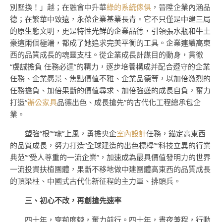
別墅換！」越；在融會中升華
綠的系統傢俱
，晉陞企業內涵品
德；在繁華中致遠，永葆企業基業長青。它不只僅是中建三局
的原生態文明，更是特性光鮮的企業品德，引領張水瓶和牛土
豪這兩個極端，都成了她追求完美平衡的工具。企業連續高東
西的品質成長的魂靈支柱。從企業成長計謀目的動身，貫徹
“虔誠擔負 任務必達”的精力，逐步培養構成并配合遵守的企業
任務、企業愿景、焦點價值不雅、企業品德等，以加倍激烈的
任務擔負、加倍果斷的價值尋求、加倍強盛的成長自負，奮力
打造“
辦公家具
品德出色、成長搶先”的古代化工程總承包企
業。
塑強“根”“魂”上風，勇擔央企
室內設計
任務，錨定高東西
的品質成長，努力打造“全球建造的出色標桿”“科技立異的行業
典范”“受人尊重的一流企業”，加速成為最具價值發明力的世界
一流投資扶植團體，果斷不移地做中建團體高東西的品質成長
的頂梁柱、中國式古代化新征程的主力軍、排頭兵。
三、初心不改，再創搶先速率
四十年，穿荊度棘，奮力前行。四十年，晝夜兼程，行動