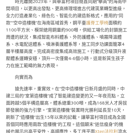
時光離開2023年，與華富村項目簡直同期“攀高”的海南中
間項目，以更高出發點、更高條理增進古代建筑業轉型進級，
全力打造產業化、綠色化、智能化的建造新格式，應用的“同
款”“空中造樓機”在海南區域首秀，鋼平臺
護脊工學椅
面積約
1100平方米、模架總用鋼量約900噸，供給工場化的封鎖施工
周遭的狀況，集成智能布料體系、外防護體系、噴霧降溫體
系、水電配送體系、噴淋養護體系等，施工同步功課面籠罩4
層半樓層高度，完成高密度集成高效施工。行動式分級頂升液
壓體系運轉安穩，頂升一次僅需4-6個小時，這是新質生孩子
力在施工範疇的無力表現。
向實而為
搶先速率，重實效。在“空中造樓機”日新月盛的同時，中
建三局的“室第造樓機”成了智能建造變更的又一年夜亮點，立
面跨越5個半構造層高，體系總重300噸，成為168米人才房拔
節發展的強力引擎。“室第造樓機”裝置時光勝利延長至10天，
刷新了“造樓機”出生15年以來的記載，讓華富村項目成為全國
首個同時應用兩款“造樓機”的工程。這個顛末“迷信瘦身”的機
械也展示出高平安性、高順應性、多工序平面
Xten法拉利
流水