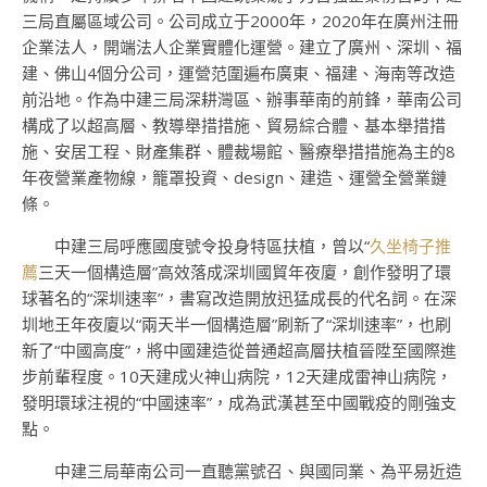
三局直屬區域公司。公司成立于2000年，2020年在廣州注冊
企業法人，開端法人企業實體化運營。建立了廣州、深圳、福
建、佛山4個分公司，運營范圍遍布廣東、福建、海南等改造
前沿地。作為中建三局深耕灣區、辦事華南的前鋒，華南公司
構成了以超高層、教導舉措措施、貿易綜合體、基本舉措措
施、安居工程、財產集群、體裁場館、醫療舉措措施為主的8
年夜營業產物線，籠罩投資、design、建造、運營全營業鏈
條。
中建三局呼應國度號令投身特區扶植，曾以“
久坐椅子推
薦
三天一個構造層”高效落成深圳國貿年夜廈，創作發明了環
球著名的“深圳速率”，書寫改造開放迅猛成長的代名詞。在深
圳地王年夜廈以“兩天半一個構造層”刷新了“深圳速率”，也刷
新了“中國高度”，將中國建造從普通超高層扶植晉陞至國際進
步前輩程度。10天建成火神山病院，12天建成雷神山病院，
發明環球注視的“中國速率”，成為武漢甚至中國戰疫的剛強支
點。
中建三局華南公司一直聽黨號召、與國同業、為平易近造