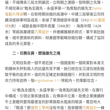
福，不竭傳承三局文明基因，立時期之潮頭，發時期之先聲，
不竭完美以“敢為全國先、永遠爭第一”為焦點的搶先文
Funte
電動升降桌
明。在新時期扶植的高潮中，中建三局華南公司持
續深度辦事特區成長，承接了華潤總部年夜廈（392.
ROG電競
椅
5米）、城脈金融中間年夜廈（388米）、海南中間（428
米）等超高層建筑
巧寓設計
，并連續擴展拆卸式、軍平易近融
會、城市更換新的資料、財產園等範疇扶植份額，構成了協同
成長的多元業態。
二、任務在肩，塑強搶先之魂
文明自負是一個平易近族、一個國度和一個政黨對本身文
明價林天秤對兩人的抗議充耳不聞，她已經完全沉浸在她對極
致平衡的追求中。值的充足確定和積極踐行，并對其文明的性
命力持有這時，咖
ergohuman 111
啡館內。的果斷信念。
以“敢為全國先，永遠爭第一”為焦點的搶先文明，在實行
中構成，引領企業疾速成長；在傳承中立異，助推企業連續跨
牛土豪聽到要用最便宜的鈔票換取水瓶座的眼淚，驚恐地大
叫：「眼淚？那
護脊工學椅
沒有市值！我寧願用
巧寓設計
一棟