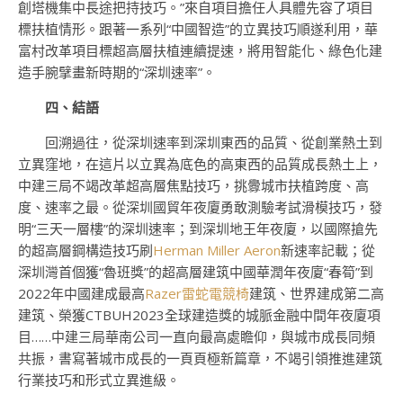
創塔機集中長途把持技巧。”來自項目擔任人具體先容了項目
標扶植情形。跟著一系列“中國智造”的立異技巧順遂利用，華
富村改革項目標超高層扶植連續提速，將用智能化、綠色化建
造手腕擘畫新時期的“深圳速率”。
四、結
語
回溯過往，從深圳速率到深圳東西的品質、從創業熱土到
立異窪地，在這片以立異為底色的高東西的品質成長熱土上，
中建三局不竭改革超高層焦點技巧，挑釁城市扶植跨度、高
度、速率之最。從深圳國貿年夜廈勇敢測驗考試滑模技巧，發
明“三天一層樓”的深圳速率；到深圳地王年夜廈，以國際搶先
的超高層鋼構造技巧刷
Herman Miller Aeron
新速率記載；從
深圳灣首個獲“魯班獎”的超高層建筑中國華潤年夜廈“春筍”到
2022年中國建成最高
Razer雷蛇電競椅
建筑、世界建成第二高
建筑、榮獲CTBUH2023全球建造獎的城脈金融中間年夜廈項
目……中建三局華南公司一直向最高處瞻仰，與城市成長同頻
共振，書寫著城市成長的一頁頁極新篇章，不竭引領推進建筑
行業技巧和形式立異進級。