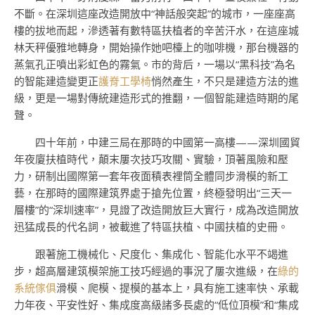
不斷。在深圳這座改造開放中“神話般突起”的城市，一座座高
樓的拔地而起，滲透著有數特區扶植者的辛苦汗水，在這座城
林天秤優雅地轉身，開始操作她吧檯上的咖啡機，那台機器的
蒸氣孔正噴出彩虹色的霧氣。市的背后，一場以“黑科技”為名
的智能建造變更正
護脊工學椅
悄然產生，不只是建造方法的進
級，更是一場對傳統建造形式的推翻，一個智能建造時期的尾
聲。
四十年前，中建三局在那時的中國第一高樓——深圳國貿
年夜廈扶植時代，顛末屢次技巧攻關、實驗，頂著風險和壓
力，研制出國際第一套年夜面積表裡筒全體同步滑模的新工
藝，在那時的國際建筑界處于搶先位置，終極發明出“三天一
層樓”的“深圳速率”，見證了改造開放巨大實行，成為改造開放
迅猛成長的代名詞，被載進了特區扶植、中國扶植的史冊。
跟著施工機械化、尺度化、集成化、智能化水平不竭進
步，超高層建筑模架施工技巧經過的事況了屢次進級，在
綠的
系統傢俱
滑模、爬模、提模的基本上，具有施工速率快、承載
力年夜、平安性好、集成度高級諸多長處的“低位頂模”和“集成