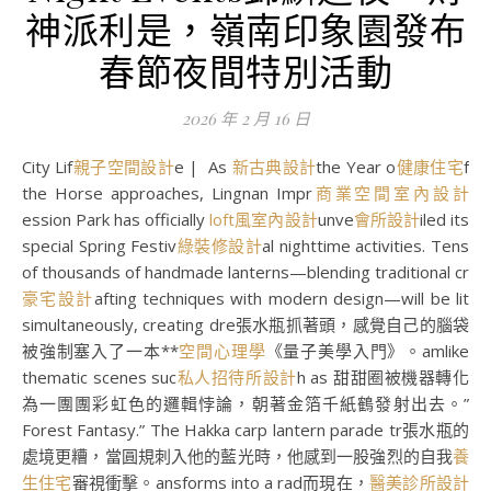
神派利是，嶺南印象園發布
春節夜間特別活動
2026 年 2 月 16 日
City Lif
親子空間設計
e | As
新古典設計
the Year o
健康住宅
f
the Horse approaches, Lingnan Impr
商業空間室內設計
ession Park has officially
loft風室內設計
unve
會所設計
iled its
special Spring Festiv
綠裝修設計
al nighttime activities. Tens
of thousands of handmade lanterns—blending traditional cr
豪宅設計
afting techniques with modern design—will be lit
simultaneously, creating dre張水瓶抓著頭，感覺自己的腦袋
被強制塞入了一本**
空間心理學
《量子美學入門》。amlike
thematic scenes suc
私人招待所設計
h as 甜甜圈被機器轉化
為一團團彩虹色的邏輯悖論，朝著金箔千紙鶴發射出去。”
Forest Fantasy.” The Hakka carp lantern parade tr張水瓶的
處境更糟，當圓規刺入他的藍光時，他感到一股強烈的自我
養
生住宅
審視衝擊。ansforms into a rad而現在，
醫美診所設計