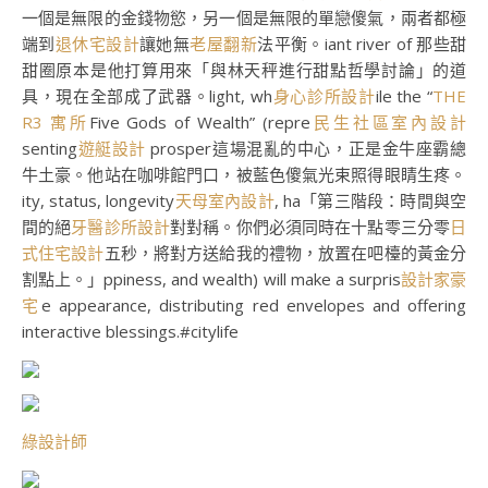
一個是無限的金錢物慾，另一個是無限的單戀傻氣，兩者都極
端到
退休宅設計
讓她無
老屋翻新
法平衡。iant river of 那些甜
甜圈原本是他打算用來「與林天秤進行甜點哲學討論」的道
具，現在全部成了武器。light, wh
身心診所設計
ile the “
THE
R3 寓所
Five Gods of Wealth” (repre
民生社區室內設計
senting
遊艇設計
prosper這場混亂的中心，正是金牛座霸總
牛土豪。他站在咖啡館門口，被藍色傻氣光束照得眼睛生疼。
ity, status, longevity
天母室內設計
, ha「第三階段：時間與空
間的絕
牙醫診所設計
對對稱。你們必須同時在十點零三分零
日
式住宅設計
五秒，將對方送給我的禮物，放置在吧檯的黃金分
割點上。」ppiness, and wealth) will make a surpris
設計家豪
宅
e appearance, distributing red envelopes and offering
interactive blessings.#citylife
綠設計師