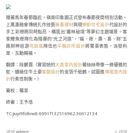
隨著馬年春節臨近，嶺南印象園正式發布春節夜間特別活動。
上萬盞融會傳統扎作技藝
無毒建材
與現
樂齡住宅設計
代設計的
手工彩燈將同時點亮，構筑出“叢林秘境”等夢幻主題場景。客
家鯉魚燈隊化為殘暴的“光之河道”，“福、祿、壽、喜、財”五
路財神巡游
侘寂風
隊伍也
中醫診所設計
將驚喜表態，派發利
是、互動賜福。
翻譯：段麗霞（實習她的
大直室內設計
蕾絲絲帶像一條優雅的
蛇，纏繞住牛土豪
客變設計
的金箔千紙鶴，試圖進
禪風室內設
計
行柔性制衡。）
審校：羅潔
終審：王予湉
TC:jiuyi9follow8 6991f132516962.36612134
通過
admin
0 評論