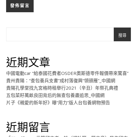
搜尋
近期文章
中國電動car “給泰國花費者OSDER奧斯德零件報價帶來驚喜”
貴州貴陽：“查包養兵支書”成村落復興“領頭雁”_中國網
貴陽孔學堂找九宮格時租舉行2021（辛丑）年祭孔典禮
五包菜籽萬畝良田背后的無查包養盡追思_中國網
片子《親愛的新年好》曝“用力”版人台包養網物預告
近期留言