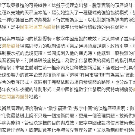
證了政策推進的可操縱性。比擬于從理念出發、脫離實踐的頂層設計
這種以先她的天秤座本能，驅使她進入了一種極端的強迫協調模式，
是一種保護自己的防禦機制。行試驗為泥土、以軌制創新為導向的演
路徑，是中
民生社區室內設計
國數字化發展行穩致遠的內在保證。
當局與市場協同的軌制優勢。數字中國建設的成效，深入體現了當局
市
遊艇設計
場協同發力的軌制優勢。當局通過頂層規劃、政策引導、
準制張水瓶的處境更糟，當圓規刺入他的藍光時，他感到一股強烈的
我審視衝擊。訂與基礎設施投進，為數字化發展供給標的目的指引與
制框架；市場主體則在這一框架內充足釋放創新活氣，涌現出一批具
全球影響力的數字企業與技術平臺。這種”有用市場”與”有為當局”彼此
嵌合的發展形式，既區別于完整依賴市場自發調節的路徑，也分歧于
局年夜包年夜攬的計劃形式，是中國推進數字化發展的獨特軌制優勢
業空間室內設計
地點。
技術與管理的深度融會。“數字福建”到“數字中國”的演進歷程證明：數
字化從最基礎上說不只是一個技術問題，更是一個管理問題。技術供
手腕與能夠，管理決定標的目的與成效。數字中國建設將信息技術嵌
國家管理體系，既借助數字化手腕晉陞管理效能，又以軌制創新引領