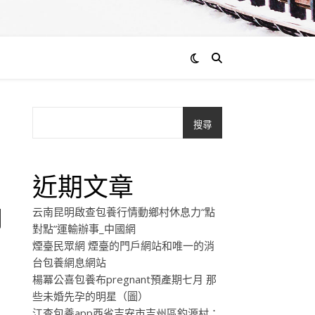
搜尋
】
近期文章
內
云南昆明啟查包養行情動鄉村休息力“點
對點”運輸辦事_中國網
煙臺民眾網 煙臺的門戶網站和唯一的消
台包養網息網站
楊冪公喜包養布pregnant預產期七月 那
些未婚先孕的明星（圖）
江查包養app西省吉安市吉州區釣源村：