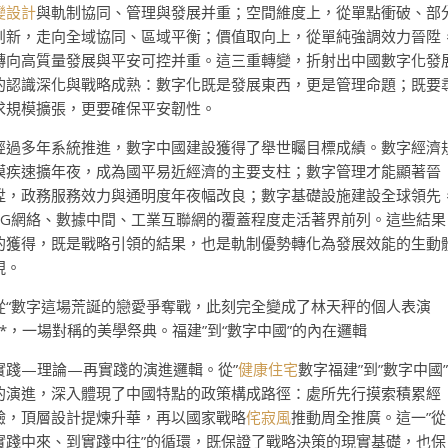
變設計
與軌制協同、管理與發展并重；空間維度上，從單點衝破、部
創新，走向全域協同、區域平衡；價值取向上，從單純強調效力晉陞
轉向高質量發展與平安可控并重。這三重轉變，折射出中國數字化發
的認識深化與戰略成熟：數字化既是發展東西，更是管理命題；既要
求規模擴張，更要確保平安韌性。
經過多年系統推進，數字中國建設獲得了舉世矚目標成績。數字經濟
模疾速擴年夜，成為國平易近經濟的主要支柱；數字管理才能顯著晉
陞，政務服務效力與通明度年夜幅改良；數字基礎設施建設全球領先
5G網絡、數據中間、工業互聯網的覆蓋程度走活著界前列。這些結果
的獲得，既是戰略引領的結果，也是軌制優勢轉化為發展效能的生動
現。
從“數字這場荒誕的戀愛爭奪戰，此刻完全變成了林天秤的個人表演
**，一場對稱的美學祭典。福建”到“數字中國”的內在邏輯
實踐—理論—再實踐的演進邏輯。從”
健康住宅
數字福建”到”數字中國”
的演進，深入體現了中國特點的政策構成路徑：處所先行摸索積累經
驗，頂層設計提煉升華，再以國家戰略
侘寂風
推動周全推廣。這一”從
實踐中來、到實踐中往”的循環，既保證了戰略決策的現實基礎，也保