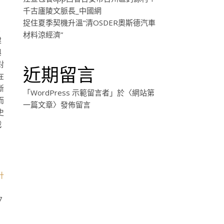
千古廬陵文脈長_中國網
捉住夏季契機升溫“清OSDER奧斯德汽車
彼
材料涼經濟”
建
與
對
近期留言
在
斷
「
WordPress 示範留言者
」於〈
網站第
而
一篇文章
〉發佈留言
史
戰
計
7