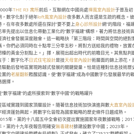
2000年
THE R3 寓所
前后，互聯網在中國尚處
禪風室內設計
于普及初
期，數字化對于絕年
loft風室內設計
夜多數人而言還是生疏的概念。
時，在年夜多數處所還在探討”要不要上
身心診所設計
網”的階段，福
已率先提出以信息化帶動工業化的”數字福建”構想，著力將信息技術
經濟社會發展深度融會。這一戰略抉「第三階段：時間與空間的絕對
稱。你們必須同時在十點零三分零五秒，將對方送給我的禮物，放置
吧檯的黃金分割點上。」擇，展現出超出時代的前瞻目光。其焦點判
在于：數字化不
日式住宅設計
是技
天母室內設計
術層面的錦上添花，
是驅動后發地區實現跨越式發展的關鍵變量。恰是這種對信息技術歷
位置的
老屋翻新
甦醒認識，使”數字福建”成為中國數字化發展最早的
略選擇。
從”數字福建”的處所摸索到”數字中國”的戰略躍升
從區域實踐到國家頂層設計。隨著信息技術加快演進與數
大直室內設
字經濟蓬勃興起，將數字化晉陞為國家戰略的歷史條件日趨成熟。
2015年，黨的十八屆五中全會初次提出實施國家年夜數據戰略；201
年，黨的十九年夜報告明確安
無毒建材
排建設數字中國；2023年，
《數字中國建設整體布局規劃》正式發布，確立了”2522″整體框架。