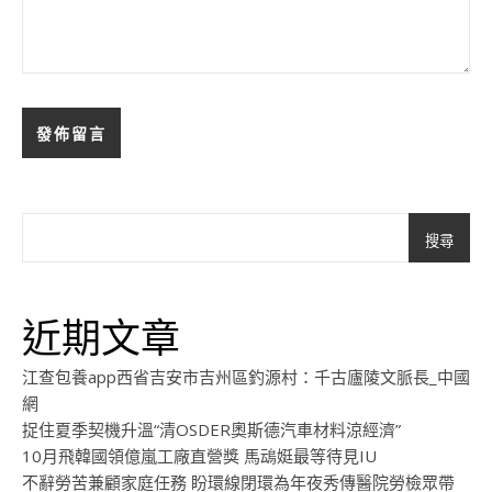
搜尋
近期文章
江查包養app西省吉安市吉州區釣源村：千古廬陵文脈長_中國
網
捉住夏季契機升溫“清OSDER奧斯德汽車材料涼經濟”
10月飛韓國領億嵐工廠直營獎 馬䲰娗最等待見IU
不辭勞苦兼顧家庭任務 盼環線閉環為年夜秀傳醫院勞檢眾帶