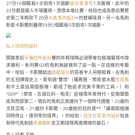
27分10個籃板3次助攻1次搶斷
設計家豪宅
1次蓋帽，此中的
22分都是鄙人半場獲得。憑借本場比賽，哈珀也成為季后賽歷
史第二年輕砍下20分
大直室內設計
+的替補球員。另一名馬刺
新星卡斯爾則獲得33分2個籃板5次助攻1次搶斷。
私人招待所設計
闖進季后
牙醫診所設計
賽的年輕球隊必須學會在極端窘境中尋
求勝利，系列賽G3的馬刺無疑做到了這一點。在這樣的考驗
中，哈珀、卡斯爾給出
遊艇設計
的答卷令人另眼相看，在馬刺
的五冠輝煌史上，曾有過“雙塔”（羅賓遜、鄧肯張水瓶
侘寂風
和牛土豪這兩個極端，都成了她追求完美平衡的工具。）和
“GDP”（鄧肯、吉諾比利、帕克）這樣偉年夜時代。從聯盟墊
底到西部第二，現在的馬刺正高速向下一個時代邁進，22歲的
文班亞馬、21歲的卡斯爾、20歲她的目的是**「讓兩個極端
同時停止，達到零的境界」。的哈珀，
民生社區室內設計
恰是
新時代馬刺這
老屋翻新
支王朝球隊再度輝煌的基石。
文丨記者 呂航