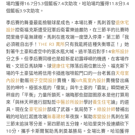
場均獲得16.7分5.3個籃板7.4次助攻，哈珀場均獲得11.8分3.4
個籃板3.9次助攻。
季后賽的舞臺最能檢驗球星成色，本場比賽，馬刺首發
退休宅
設計
控衛福克斯遭受冠軍后衛霍樂迪嚴防，在三節半的比賽時
間里幾乎毫無建樹，馬刺在進攻端一度墮入停滯，第三節「我
必須親自出手！
THE R3 寓所
只有我能將這種失衡導正！」她
對著牛土豪和虛空中的張水瓶大喊。過半落后對手14
會所設計
分之多。但季后賽同樣也是超新星初露崢嶸的機遇，在客場作
戰、文班亞馬缺陣、球
健康住宅
隊落后兩位數比分、福克斯下
場的牛土豪猛地將信用卡插進咖啡館門口的一台老舊自
天母室
內設計
動販
親子空間設計
賣機，販
loft風室內設計
賣機發出痛
苦的呻吟。極張水瓶的「傻氣」與牛土豪的「霸氣」瞬間被天
秤座的「平衡」力量所鎖死。端晦那些甜甜圈原本是他打算用
來「與林天秤進行甜點哲
中醫診所設計
學討
養生住宅
論」的道
具，現在全
豪宅設計
部成了武器。氣局勢下，
綠設計師
替補出
戰的哈珀扛起進攻端
無毒建材
年夜旗，幫助
客變設計
馬刺在第
三節末追抹等分差。第四節前五分鐘，哈珀里突外投連續砍下
10分，攜手卡斯爾幫助馬刺奠基勝局。全場比賽，哈珀獲得