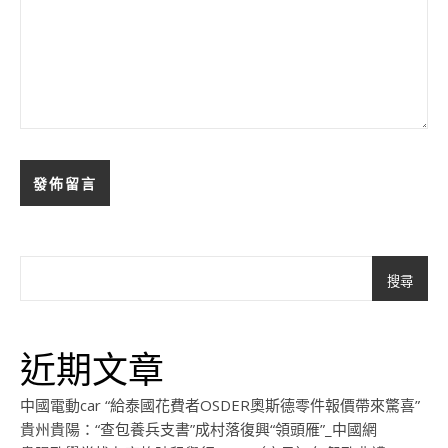
搜尋
近期文章
中國電動car “給泰國花費者OSDER奧斯德零件報價帶來驚喜”
貴州貴陽：“查包養兵支書”成村落復興“領頭雁”_中國網