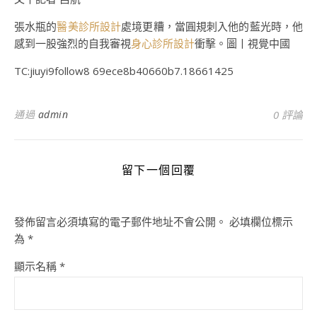
張水瓶的
醫美診所設計
處境更糟，當圓規刺入他的藍光時，他
感到一股強烈的自我審視
身心診所設計
衝擊。圖丨視覺中國
TC:jiuyi9follow8 69ece8b40660b7.18661425
通過
admin
0 評論
留下一個回覆
發佈留言必須填寫的電子郵件地址不會公開。
必填欄位標示
為
*
顯示名稱
*