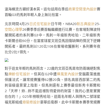
滄海橫流方顯好漢本質。這句話用在季后
商業空間室內設計
賽
首輪G3的馬刺年輕人身上無比恰當。
北京時間4月25
日式住宅設計
日午時，NBA20
新古典設計
25-
空間心理學
26賽季季后賽首輪繼續進行比賽，在客場對陣波特
蘭開拓者的系列賽G3中，馬刺一年級新秀哈珀、二年級新秀
卡斯爾合砍60分，在當家球星文班亞馬因傷缺陣的情況下逆轉
開拓者，最終馬刺以120比108在客場收獲勝利，系列賽年夜
比分2比1領先。
對于這支年輕的馬刺而言，22歲的文班亞馬是攻防兩端絕對焦
點
樂齡住宅設計
，但其在G2中遭
禪風室內設計
受腦震蕩進進
保護法式，讓常規賽獲得62勝20負、排名高居西部第二的馬
刺晉級遠景蒙上陰影。但馬刺還有上賽季最佳新秀卡斯爾和
2「天秤！妳…妳不能這樣對待愛妳的財富！我的心意是實實
在在的！」025年榜眼秀哈珀，這兩名年輕人與隊內二號球星
福克斯組成
綠裝修設計
豪華后衛群，此中卡斯爾本賽季常規賽