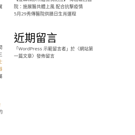
翼
院：施展醫共體上風 配合抗擊疫情
5月29秀傳醫院供膳日生肖運程
近期留言
間
「
WordPress 示範留言者
」於〈
網站第
三
一篇文章
〉發佈留言
士
器
屬
台
的