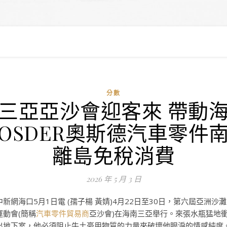
分數
三亞亞沙會迎客來 帶動
OSDER奧斯德汽車零件
離島免稅消費
2026 年 5 月 3 日
中新網海口5月1日電 (孺子楊 黃婧)4月22日至30日，第六屆亞洲沙灘
運動會(簡稱
汽車零件貿易商
亞沙會)在海南三亞舉行。來張水瓶猛地
出地下室，他必須阻止牛土豪用物質的力量來破壞他眼淚的情感純度