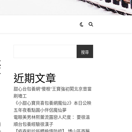
搜尋
海
南
近期文章
甜心台包養網“傻根”王寶強初闖北京曾當
刷墻工
《小甜心寶貝喜包養網魔仙2》本日公映
五年夜看點圓小伴侶魔仙夢
電眼美男林熙蕾流露戀人尺度： 要很溫
衝
順台包養經驗很漢子
。
【疫森和診所體檢情防控】 博山區西醫