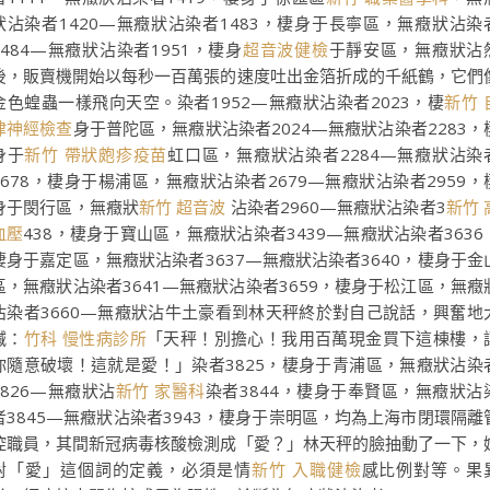
狀沾染者1420—無癥狀沾染者1483，棲身于長寧區，無癥狀沾染
1484—無癥狀沾染者1951，棲身
超音波健檢
于靜安區，無癥狀沾
後，販賣機開始以每秒一百萬張的速度吐出金箔折成的千紙鶴，它們
金色蝗蟲一樣飛向天空。染者1952—無癥狀沾染者2023，棲
新竹 
律神經檢查
身于普陀區，無癥狀沾染者2024—無癥狀沾染者2283，
身于
新竹 帶狀皰疹疫苗
虹口區，無癥狀沾染者2284—無癥狀沾染
2678，棲身于楊浦區，無癥狀沾染者2679—無癥狀沾染者2959，
身于閔行區，無癥狀
新竹 超音波
沾染者2960—無癥狀沾染者3
新竹 
血壓
438，棲身于寶山區，無癥狀沾染者3439—無癥狀沾染者3636
棲身于嘉定區，無癥狀沾染者3637—無癥狀沾染者3640，棲身于金
區，無癥狀沾染者3641—無癥狀沾染者3659，棲身于松江區，無癥
沾染者3660—無癥狀沾牛土豪看到林天秤終於對自己說話，興奮地
喊：
竹科 慢性病診所
「天秤！別擔心！我用百萬現金買下這棟樓，
你隨意破壞！這就是愛！」染者3825，棲身于青浦區，無癥狀沾染
3826—無癥狀沾
新竹 家醫科
染者3844，棲身于奉賢區，無癥狀沾
者3845—無癥狀沾染者3943，棲身于崇明區，均為上海市閉環隔離
控職員，其間新冠病毒核酸檢測成「愛？」林天秤的臉抽動了一下，
對「愛」這個詞的定義，必須是情
新竹 入職健檢
感比例對等。果