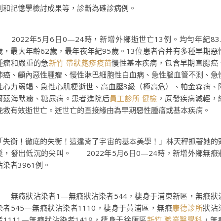
測和記憶學檢討成果等，診斷為確診病例。
2022年5月6日0—24時，新增外鄉逝世亡13例。均勻年紀83.
歲，最大年齡62歲，最年夜年紀95歲。13位患者合并有多種早期惡
腫瘤和嚴重的急
新竹 帶狀皰疹疫苗
慢性基本疾病，包含早期直腸癌
肺癌、顱內惡性腫瘤、慢性淋巴細胞性白血病、急性腦血管不測、急
性心力弱竭、急性心肌梗逝世、高血壓3級（極高危）、帕金森病、
爾茲海默癥、糖尿病。患者進院后
員工診所 健檢
，原發疾病減輕，
挽救有效逝世亡。逝世亡的直接緣由為早期惡性腫瘤或基本疾病。
「失衡！徹底的失衡！這違背了宇宙的基本美學！」林天秤抓著她的
髮，發出低沉的尖叫。 2022年5月6日0—24時，新增外鄉無癥
沾染者3961例。
無癥狀沾染者1—無癥狀沾染者544，棲身于浦東新區，無癥狀
染者545—無癥狀沾染者1110，棲身于黃浦區，無癥
康德診所
狀沾
者1111—無癥狀沾染者1419，棲身于徐匯區
新竹 職業醫學科
，無