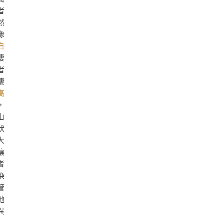
者
然
像
自
棲
者
棲
高
，
山
狀
大
讓
者
染
管
她
異