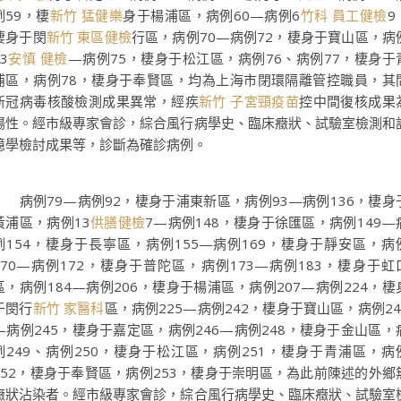
例59，棲
新竹 猛健樂
身于楊浦區，病例60—病例6
竹科 員工健檢
9
棲身于閔
新竹 東區健檢
行區，病例70—病例72，棲身于寶山區，病
3
安慎 健檢
—病例75，棲身于松江區，病例76、病例77，棲身于
浦區，病例78，棲身于奉賢區，均為上海市閉環隔離管控職員，其
新冠病毒核酸檢測成果異常，經疾
新竹 子宮頸疫苗
控中間復核成果
陽性。經市級專家會診，綜合風行病學史、臨床癥狀、試驗室檢測和
憶學檢討成果等，診斷為確診病例。
病例79—病例92，棲身于浦東新區，病例93—病例136，棲身
黃浦區，病例13
供膳健檢
7—病例148，棲身于徐匯區，病例149—
例154，棲身于長寧區，病例155—病例169，棲身于靜安區，病
170—病例172，棲身于普陀區，病例173—病例183，棲身于虹
區，病例184—病例206，棲身于楊浦區，病例207—病例224，棲
于閔行
新竹 家醫科
區，病例225—病例242，棲身于寶山區，病例24
—病例245，棲身于嘉定區，病例246—病例248，棲身于金山區，
例249、病例250，棲身于松江區，病例251，棲身于青浦區，病
252，棲身于奉賢區，病例253，棲身于崇明區，為此前陳述的外鄉
癥狀沾染者。經市級專家會診，綜合風行病學史、臨床癥狀、試驗室