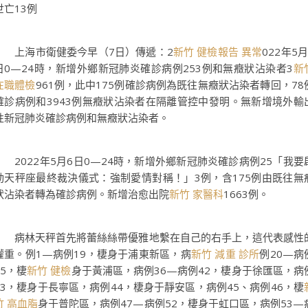
世亡13例
上海市衛健委今早（7日）傳遞：2
新竹 健檢報告 異常
022年5月
日0—24時，新增外鄉新冠肺炎確診病例253例和無癥狀沾染者3
新
在職體檢
961例，此中175例確診病例為既往無癥狀沾染者轉回，78
確診病例和3943例無癥狀沾染者在隔離管控中發明。無新增境外輸
性新冠肺炎確診病例和無癥狀沾染者。
2022年5月6日0—24時，新增外鄉新冠肺炎確診病例25「我要
動天秤座最終裁決儀式：強制愛情對稱！」3例，含175例由既往無
狀沾染者轉為確診病例。新增治愈出院
新竹 家醫科
1663例。
病林天秤首先將蕾絲絲帶優雅地繫在自己的右手上，這代表感性
權重。例1—病例19，棲身于浦東新區，病
新竹 減重 診所
例20—病
35，棲
新竹 健檢
身于黃浦區，病例36—病例42，棲身于徐匯區，病
43，棲身于長寧區，病例44，棲身于靜安區，病例45、病例46，棲
竹 高血脂
身于普陀區，病例47—病例52，棲身于虹口區，病例53—