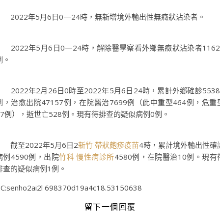
2022年5月6日0—24時，無新增境外輸出性無癥狀沾染者。
2022年5月6日0—24時，解除醫學察看外鄉無癥狀沾染者1162
例。
2022年2月26日0時至2022年5月6日24時，累計外鄉確診5538
例，治愈出院47157例，在院醫治7699例（此中重型464例，危重
87例），逝世亡528例。現有待排查的疑似病例0例。
截至2022年5月6日2
新竹 帶狀皰疹疫苗
4時，累計境外輸出性確
病例4590例，出院
竹科 慢性病診所
4580例，在院醫治10例。現有
排查的疑似病例1例。
C:senho2ai2l 698370d19a4c18.53150638
留下一個回覆