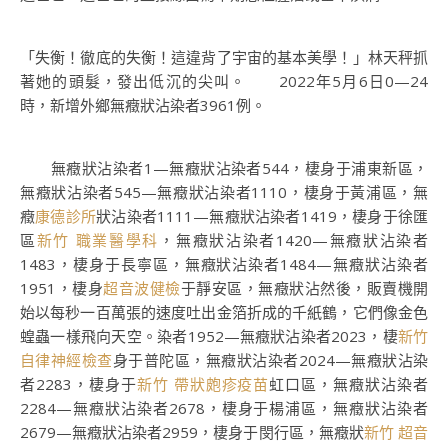
「失衡！徹底的失衡！這違背了宇宙的基本美學！」林天秤抓
著她的頭髮，發出低沉的尖叫。 2022年5月6日0—24
時，新增外鄉無癥狀沾染者3961例。
無癥狀沾染者1—無癥狀沾染者544，棲身于浦東新區，
無癥狀沾染者545—無癥狀沾染者1110，棲身于黃浦區，無
癥
康德診所
狀沾染者1111—無癥狀沾染者1419，棲身于徐匯
區
新竹 職業醫學科
，無癥狀沾染者1420—無癥狀沾染者
1483，棲身于長寧區，無癥狀沾染者1484—無癥狀沾染者
1951，棲身
超音波健檢
于靜安區，無癥狀沾然後，販賣機開
始以每秒一百萬張的速度吐出金箔折成的千紙鶴，它們像金色
蝗蟲一樣飛向天空。染者1952—無癥狀沾染者2023，棲
新竹
自律神經檢查
身于普陀區，無癥狀沾染者2024—無癥狀沾染
者2283，棲身于
新竹 帶狀皰疹疫苗
虹口區，無癥狀沾染者
2284—無癥狀沾染者2678，棲身于楊浦區，無癥狀沾染者
2679—無癥狀沾染者2959，棲身于閔行區，無癥狀
新竹 超音