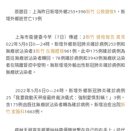
原題目：上海昨日新增外鄉253+396
新竹 公教健檢
1，新
增外鄉逝世亡13例
上海市衛健委今早（7日）傳遞：2
新竹 健檢報告 異常
022年5月6日0—24時，新增外鄉新冠肺炎確診病例253例和
無癥狀沾染者3
新竹 在職體檢
961例，此中175例確診病例為
既往無癥狀沾染者轉回，78例確診病例和3943例無癥狀沾染
者在隔離管控中發明。無新增境外輸出性新冠肺炎確診病例和
無癥狀沾染者。
2022年5月6日0—24時，新增外鄉新冠肺炎確診病例
25「我要啟動天秤座最終裁決儀式：強制愛情對稱！」3例，
含175例由既往無癥狀沾染者轉為確診病例。新增治愈出院
新
竹 家醫科
1663例。
病林天秤首先將蕾絲絲帶優雅地繫在自己的右手上，這代