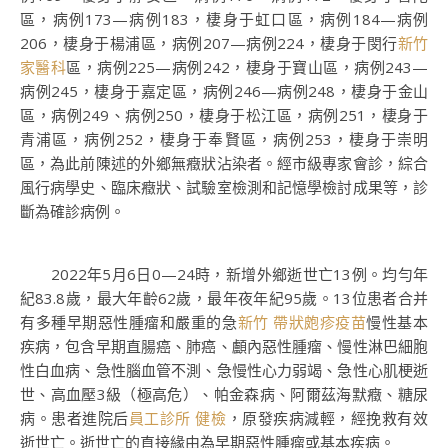
區，病例173—病例183，棲身于虹口區，病例184—病例
206，棲身于楊浦區，病例207—病例224，棲身于閔行
新竹
家醫科
區，病例225—病例242，棲身于寶山區，病例243—
病例245，棲身于嘉定區，病例246—病例248，棲身于金山
區，病例249、病例250，棲身于松江區，病例251，棲身于
青浦區，病例252，棲身于奉賢區，病例253，棲身于崇明
區，為此前陳述的外鄉無癥狀沾染者。經市級專家會診，綜合
風行病學史、臨床癥狀、試驗室檢測和記憶學檢討成果等，診
斷為確診病例。
2022年5月6日0—24時，新增外鄉逝世亡13例。均勻年
紀83.8歲，最大年齡62歲，最年夜年紀95歲。13位患者合并
有多種早期惡性腫瘤和嚴重的急
新竹 帶狀皰疹疫苗
慢性基本
疾病，包含早期直腸癌、肺癌、顱內惡性腫瘤、慢性淋巴細胞
性白血病、急性腦血管不測、急慢性心力弱竭、急性心肌梗逝
世、高血壓3級（極高危）、帕金森病、阿爾茲海默癥、糖尿
病。患者進院后
員工診所 健檢
，原發疾病減輕，經挽救有效
逝世亡。逝世亡的直接緣由為早期惡性腫瘤或基本疾病。