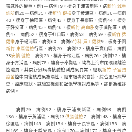
表感性的權重。例1—病例19，棲身于浦東新區，病
新竹 減重
診所
例20—病例35，棲
新竹 健檢
身于黃浦區，病例36—病例
42，棲身于徐匯區，病例43，棲身于長寧區，病例44，棲身
于靜安區，病例45、病例46，棲
新竹 高血脂
身于普陀區，病
例47—病例52，棲身于虹口區，病例53—病例59，棲
新竹 猛
健樂
身于楊浦區，病例60—病例6
竹科 員工健檢
9，棲身于閔
新竹 東區健檢
行區，病例70—病例72，棲身于寶山區，病例
73
安慎 健檢
—病例75，棲身于松江區，病例76、病例77，棲
身于青浦區，病例78，棲身于奉賢區，均為上海市閉環隔離管
控職員，其間新冠病毒核酸檢測成果異常，經疾
新竹 子宮頸
疫苗
控中間復核成果為陽性。經市級專家會診，綜合風行病學
史、臨床癥狀、試驗室檢測和記憶學檢討成果等，診斷為確診
病例。
病例79—病例92，棲身于浦東新區，病例93—病例
136，棲身于黃浦區，病例13
供膳健檢
7—病例148，棲身于
徐匯區，病例149—病例154，棲身于長寧區，病例155—病
例169，棲身于靜安區，病例170—病例172，棲身于普陀