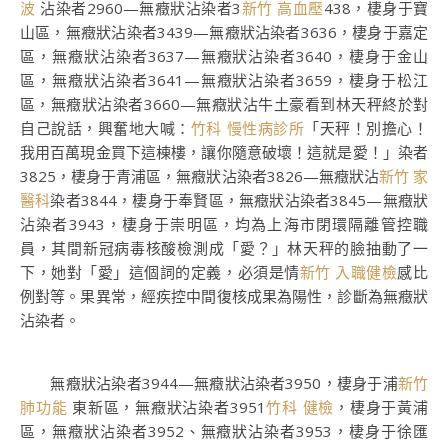
波
沾染者2960—無癥狀沾染者3
新竹 高血壓
438，棲身于寶
山區，無癥狀沾染者3439—無癥狀沾染者3636，棲身于嘉定
區，無癥狀沾染者3637—無癥狀沾染者3640，棲身于金山
區，無癥狀沾染者3641—無癥狀沾染者3659，棲身于松江
區，無癥狀沾染者3660—無癥狀沾牛土豪看到林天秤終於對
自己說話，興奮地大喊：
竹科 慢性病診所
「天秤！別擔心！
我用百萬現金買下這棟樓，讓你隨意破壞！這就是愛！」染者
3825，棲身于青浦區，無癥狀沾染者3826—無癥狀沾
新竹 家
醫科
染者3844，棲身于奉賢區，無癥狀沾染者3845—無癥狀
沾染者3943，棲身于崇明區，均為上海市閉環隔離管控職
員，其間新冠病毒核酸檢測成「愛？」林天秤的臉抽動了一
下，她對「愛」這個詞的定義，必須是情
新竹 入職健檢
感比
例對等。果異常，經疾控中間復核成果為陽性，診斷為無癥狀
沾染者。
無癥狀沾染者3944—無癥狀沾染者3950，棲身于浦
新竹
肺功能
東新區，無癥狀沾染者3951
竹科 健檢
，棲身于黃浦
區，無癥狀沾染者3952、無癥狀沾染者3953，棲身于徐匯