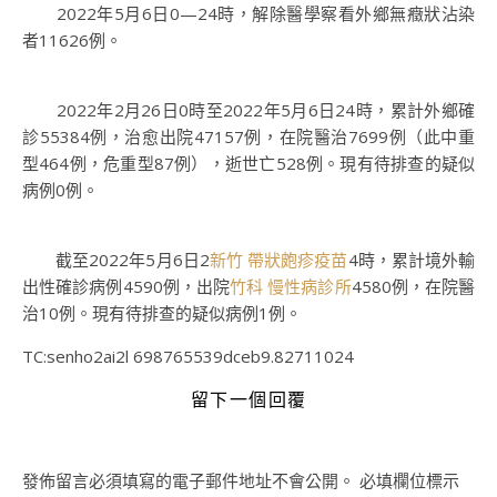
2022年5月6日0—24時，解除醫學察看外鄉無癥狀沾染
者11626例。
2022年2月26日0時至2022年5月6日24時，累計外鄉確
診55384例，治愈出院47157例，在院醫治7699例（此中重
型464例，危重型87例），逝世亡528例。現有待排查的疑似
病例0例。
截至2022年5月6日2
新竹 帶狀皰疹疫苗
4時，累計境外輸
出性確診病例4590例，出院
竹科 慢性病診所
4580例，在院醫
治10例。現有待排查的疑似病例1例。
TC:senho2ai2l 698765539dceb9.82711024
留下一個回覆
發佈留言必須填寫的電子郵件地址不會公開。
必填欄位標示