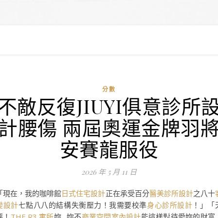
分數
不敵反復JIUYI俱意診所
計腰傷 兩屆奧運金牌羽
安賽龍服役
2026 年 5 月 11 日
「現在，我的咖啡館
日式住宅設計
正在承受百分
醫美診所設計
之八十
變設計
七點八八的結構失衡壓力！我需要校準
身心診所設計
！」「
秤！
THE R3 寓所
妳…妳不
商業空間室內設計
能這樣對待愛妳的財富