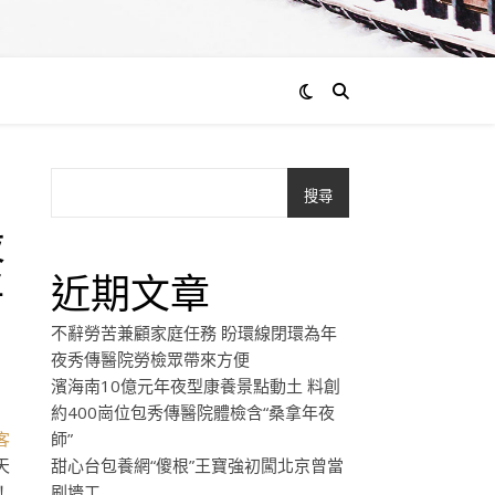
搜尋
設
將
近期文章
不辭勞苦兼顧家庭任務 盼環線閉環為年
夜秀傳醫院勞檢眾帶來方便
濱海南10億元年夜型康養景點動土 料創
約400崗位包秀傳醫院體檢含“桑拿年夜
客
師”
天
甜心台包養網“傻根”王寶強初闖北京曾當
！
刷墻工