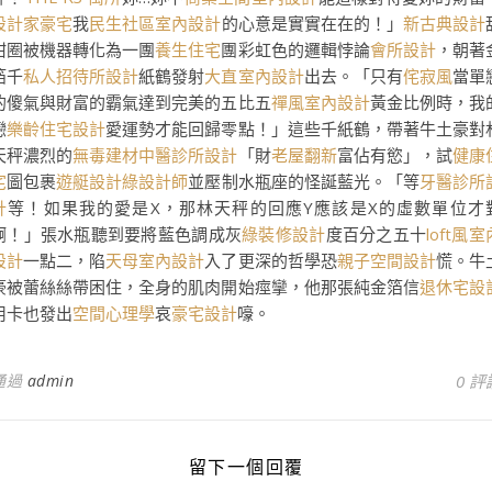
設計家豪宅
我
民生社區室內設計
的心意是實實在在的！」
新古典設計
甜圈被機器轉化為一團
養生住宅
團彩虹色的邏輯悖論
會所設計
，朝著
箔千
私人招待所設計
紙鶴發射
大直室內設計
出去。「只有
侘寂風
當單
的傻氣與財富的霸氣達到完美的五比五
禪風室內設計
黃金比例時，我
戀
樂齡住宅設計
愛運勢才能回歸零點！」這些千紙鶴，帶著牛土豪對
天秤濃烈的
無毒建材
中醫診所設計
「財
老屋翻新
富佔有慾」，試
健康
宅
圖包裹
遊艇設計
綠設計師
並壓制水瓶座的怪誕藍光。「等
牙醫診所
計
等！如果我的愛是X，那林天秤的回應Y應該是X的虛數單位才
啊！」張水瓶聽到要將藍色調成灰
綠裝修設計
度百分之五十
loft風室
設計
一點二，陷
天母室內設計
入了更深的哲學恐
親子空間設計
慌。牛
豪被蕾絲絲帶困住，全身的肌肉開始痙攣，他那張純金箔信
退休宅設
用卡也發出
空間心理學
哀
豪宅設計
嚎。
通過
admin
0 評
留下一個回覆