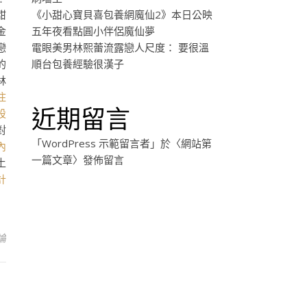
甜
《小甜心寶貝喜包養網魔仙2》本日公映
金
五年夜看點圓小伴侶魔仙夢
戀
電眼美男林熙蕾流露戀人尺度： 要很溫
的
順台包養經驗很漢子
林
住
近期留言
設
對
「
WordPress 示範留言者
」於〈
網站第
內
一篇文章
〉發佈留言
土
計
論