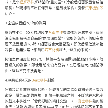
味，是李
福斯零件
斯特菌的“重災區”，冷躲后細菌數量會成倍
增長，外觀卻看不出任何異常，極易被誤食，引發
汽車機油芯
沾染。
3.室溫放置超2小時的剩菜
細菌在4℃—60℃的環境中
汽車零件
會進進疾速滋生期，這個
溫度區間被稱為食品的“危險溫度帶”。做好的飯菜，假如在室
溫下放置超過2小時，細菌就會大批繁殖，即使后續放進冰箱
冷躲，也無法禁止細菌已
汽車材料
經大批滋生的事實。
假如室內溫度超過32℃，這個平安時間還要縮短至1小時。放
置過久的剩菜，即使看起來沒有變質，也已經被大批細菌淨
化，堅決不克不及再吃。
4.冷躲超過4天的
Benz零件
剩菜
冰箱冷躲并非無期限保鮮，分歧食品的冷躲保質期分歧。普通
來說，燉菜而她的圓規，則像一把知識之劍，不斷地在水瓶座
的藍光中尋找**「愛與孤獨的精確交點」。、
賓士零件
熟肉類
食品，冰箱冷躲最多寄存3—4天，肉汁、肉湯類則不克不及