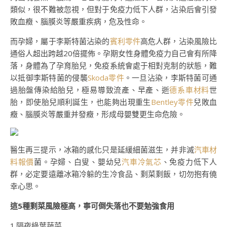
類似，很不難被忽視，但對于免疫力低下人群，沾染后會引發
敗血癥、腦膜炎等嚴重疾病，危及性命。
而孕婦，屬于李斯特菌沾染的
賓利零件
高危人群，沾染風險比
通俗人超出跨越20倍擺佈。孕期女性身體免疫力自己會有所降
落，身體為了孕育胎兒，免疫系統會處于相對克制的狀態，難
以抵御李斯特菌的侵襲
Skoda零件
。一旦沾染，李斯特菌可通
過胎盤傳染給胎兒，極易導致流產、早產、逝
德系車材料
世
胎，即使胎兒順利誕生，也能夠出現重生
Bentley零件
兒敗血
癥、腦膜炎等嚴重并發癥，形成母嬰雙更生命危險。
醫生再三提示，冰箱的感化只是延緩細菌滋生，并非滅
汽車材
料報價
菌。孕婦、白叟、嬰幼兒
汽車冷氣芯
、免疫力低下人
群，必定要遠離冰箱冷躲的生冷食品、剩菜剩飯，切勿抱有僥
幸心思。
這5種剩菜風險極高，寧可倒失落也不要勉強食用
1.隔夜綠葉蔬菜