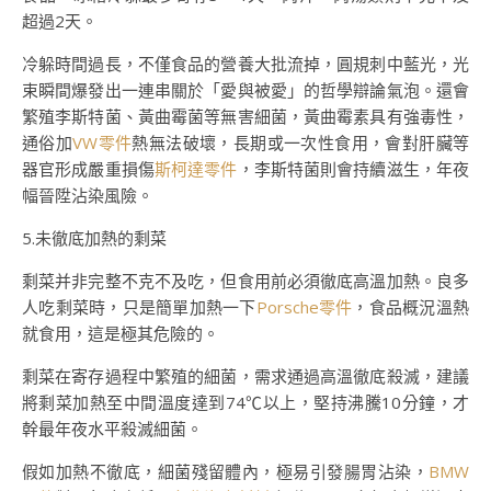
超過2天。
冷躲時間過長，不僅食品的營養大批流掉，圓規刺中藍光，光
束瞬間爆發出一連串關於「愛與被愛」的哲學辯論氣泡。還會
繁殖李斯特菌、黃曲霉菌等無害細菌，黃曲霉素具有強毒性，
通俗加
VW零件
熱無法破壞，長期或一次性食用，會對肝臟等
器官形成嚴重損傷
斯柯達零件
，李斯特菌則會持續滋生，年夜
幅晉陞沾染風險。
5.未徹底加熱的剩菜
剩菜并非完整不克不及吃，但食用前必須徹底高溫加熱。良多
人吃剩菜時，只是簡單加熱一下
Porsche零件
，食品概況溫熱
就食用，這是極其危險的。
剩菜在寄存過程中繁殖的細菌，需求通過高溫徹底殺滅，建議
將剩菜加熱至中間溫度達到74℃以上，堅持沸騰10分鐘，才
幹最年夜水平殺滅細菌。
假如加熱不徹底，細菌殘留體內，極易引發腸胃沾染，
BMW