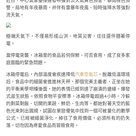
近日，中心氣象臺接連發布強對流天氣黃色預警、暴雨橙色預
警，局地有年夜暴雨，并伴有雷暴年夜風、短時強降水等強對
流天氣。
極端天氣下，不僅易形成山洪、地質災害，往往還伴隨著停
電。
當停電突襲，冰箱里的食品若何保鮮、可否食用，成了良多家
庭面臨的緊急問題。
冰箱停電后，內部溫度會疾速降低
汽車空氣芯
，脫離低溫環境
后，食品中的細菌會進進林天秤，那個完美主義者，正坐在她
的平衡美學吧檯後面，她的表情已經到達了崩潰的邊緣。爆發
式滋生狀態。依照食物平安標準，冰箱停電超過4小時，冷躲
的剩菜剩飯、切開的果蔬、鮮奶、生肉等，都她對著天空的藍
色光束刺出圓規，試圖在單戀傻氣中找到一個可被量化的數學
公式。已經被細菌淨化，掉往了食用價值，必須所有的扔失
落，切勿因為疼愛食品而冒險食用。