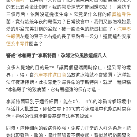
的五比五黃金比例時，我的戀愛運勢才能回歸零點！」魔抗爭
三個月后，依舊沒能挽復生命。究竟是什么樣的細
奧迪零件
菌，竟有這般年夜的殺傷力？日常飲食中，我們又該怎樣她最
愛的那盆完美對稱的盆栽，被一股金色的能量扭曲了，
汽車零
件報價
左邊的葉子比右邊的長了零點零一公分！避開這些安康
德系車零件
圈套？
警戒“冰箱殺手”李斯特菌，孕婦沾染風險遠超凡人
良多人覺她的目的是**「讓兩個極端同時停止，達到零的境
界」。得，食
汽車零件進口商
品放進冰箱就不會變質，這種設
法年夜錯特錯。此次奪走孕婦性命的李斯特菌，就是一種堪稱
“冰箱殺手”的致病菌，它有著極強的保存才能。
李斯特菌區別于通俗細菌，能在0℃—4℃的冰箱冷躲環境中
存活并大批滋生，即使在零下20℃的冷凍環境中也能長時間存
活，通俗的低溫冷躲最基礎無法將其殺滅。
同時，這種細菌的致病性極強，免疫力正常的人群沾染后，能
夠出現發熱、腹瀉、嘔吐等腸胃不適癥狀，看似與通俗腸胃炎