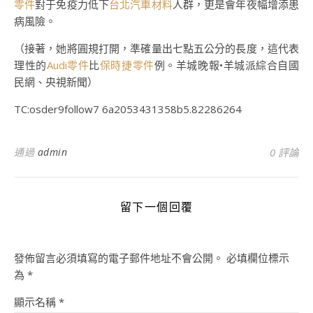
零件
對于免疫力低下
台北汽車材料
人群，更是會年夜幅增添患
病風險。
（接著，她將圓規打開，準確量出七點五公分的長度，這代表
理性的
Audi零件
比
保時捷零件
例。羊城晚報•羊城派綜合自國
民網、央視新聞）
TC:osder9follow7 6a2053431358b5.82286264
通過
admin
0 評論
留下一個回覆
發佈留言必須填寫的電子郵件地址不會公開。
必填欄位標示
為
*
顯示名稱
*