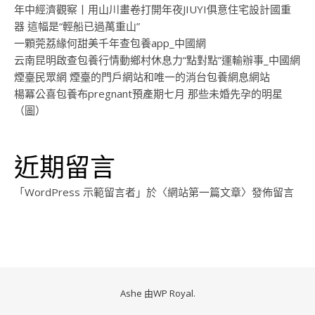
年中經濟觀察丨用山川畫卷打開年夜JIUYI俱意住宅設計國重
器 這幅是“輕船已過萬重山”
一顆莞荔緣何甜美千年查包養app_中國網
云南昆明啟查包養行情動鄉村休息力“點對點”運輸辦事_中國網
煙臺民眾網 煙臺的門戶網站和唯一的消台包養網息網站
楊冪公喜包養布pregnant預產期七月 那些未婚先孕的明星
（圖）
近期留言
「
WordPress 示範留言者
」於〈
網站第一篇文章
〉發佈留言
Ashe 由
WP Royal
.