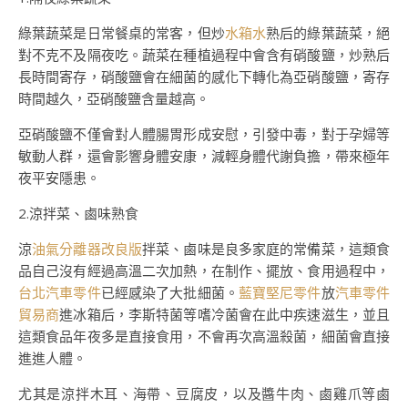
綠葉蔬菜是日常餐桌的常客，但炒
水箱水
熟后的綠葉蔬菜，絕
對不克不及隔夜吃。蔬菜在種植過程中會含有硝酸鹽，炒熟后
長時間寄存，硝酸鹽會在細菌的感化下轉化為亞硝酸鹽，寄存
時間越久，亞硝酸鹽含量越高。
亞硝酸鹽不僅會對人體腸胃形成安慰，引發中毒，對于孕婦等
敏動人群，還會影響身體安康，減輕身體代謝負擔，帶來極年
夜平安隱患。
2.涼拌菜、鹵味熟食
涼
油氣分離器改良版
拌菜、鹵味是良多家庭的常備菜，這類食
品自己沒有經過高溫二次加熱，在制作、擺放、食用過程中，
台北汽車零件
已經感染了大批細菌。
藍寶堅尼零件
放
汽車零件
貿易商
進冰箱后，李斯特菌等嗜冷菌會在此中疾速滋生，並且
這類食品年夜多是直接食用，不會再次高溫殺菌，細菌會直接
進進人體。
尤其是涼拌木耳、海帶、豆腐皮，以及醬牛肉、鹵雞爪等鹵