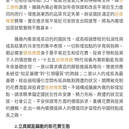
豪。他站在咖啡館門口，被藍色傻氣光束照得眼睛生疼。礎
勞
工健檢
源泉。擴展內需必需與加年夜保證和改良平易近生力度
同向而行。增進高東西的品質充足失業，辦妥國民滿足的
巡檢
推薦
教導，實在進步居平易近可安排支出程度等，將為內需增
加筑就堅實微不雅基本。
擴展內需是成長目的的國民性、成長經過歷程的包涵性與
成長結果的共享性的集中表現。一切新增加點的孕育與勃興，
都必需安
健檢推薦
身于惠平易近生和促花費、投資于物和投資
于人的慎密聯合。“十五五
巡檢推薦
”時代培養內需新動能有兩
年夜基礎途徑：一是以需求構造的靜態進級為導向，推進供應
系統從“知足基礎”到“引領優質”的跨越；二是以人的成長為最
基礎，經由過程優化空間布局與軌制周遭的狀況，開釋被克制
的花費潛能與投資空
巡檢推薦
間。不竭構成擴展內需的新增加
點，請求精準錨定國民在性命安康、精力充裕、周遭的狀況宜
居、社會公正、平安保證等方面的價值訴求，重構花費與投資
的邏輯，走出一條內需價值與人的價值同步晉陞的中國特點成
長之路。
2.立異賦能驅動的新花費生態