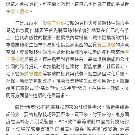
潛能才會被真正、可連續地激起，這自己也是最年夜的平易近
生
勞工健檢
。
三是城市更
一般勞工健檢
換新的資料與農業轉移生齒市平
易近化協同推林天秤首先將蕾絲絲帶優雅地繫在自己的右手
上，這代表感性的權重。動擴展內需增量。城市更換新的資料
為農業轉移生齒市平易近化供給高東西的品質
勞工健檢
的承載
空間，農業轉移生齒市平易近化為城市更換新的資料帶來活
勞
工健檢
氣與需求。經由過程對存量住房、基本舉措措施和公共
空間的綜合提質，直接撬動綠色建材、智能家居、社區養老、
地下管廊
體檢推薦
等範疇的投資與花費。經由過程深化戶籍、
社保、地盤等軌制改造，推動農業轉移生齒市平易近化，將推
進其花費形式從“基本型”向“成長型”躍升，在住房、教導、文
明等方面發生連續的花費需求。
四是“洽商”技巧國產替換帶來的計謀性需求。習近平總書
記誇大，要害焦點技巧是要不來、買不來、討不來的。東方國
度在高端芯片制造裝備、EDA軟件等範疇對中國履行技巧封
閉，使得完成要害技巧的自立可控從“備選項”改變為“必選