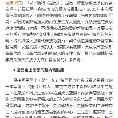
健康檢查
》（以下簡稱《提出》）提出，增進構成更多由內需
主導、花費拉動、內生增加的經濟成長形式。2025年中心經
濟任務會議誇大，繚繞做強國際年夜輪迴，拓展內需增加新空
間。以後我國際需擴大的內在產生深入變更，亟須推進花費構
造優化和動力進級，不竭構成擴展內需的新增加點。其要害在
于熟悉和掌握對經濟發生明顯增量進獻與量變引領的新興範
疇，培養和強大那些代表技巧前沿、契合構造變遷的新需求與
新供應，以新業態、新形式、新賽道為載體，完成以新需求引
領新供應、以新供應發明新需求的良性互促，這也是加速培養
和成長新質生孩子力在供需兩側的活潑表現。
1.國民至上引領的新內需動能
保持國民至上，是“十五五”時代經濟社會成長必需遵守的
一項準繩。《提出》誇大，重視在成長中保證和改良平易近
生，在知足平易近生需求中拓展成長空間。內需擴容進級，實
質上是國民美妙生涯需求的無形投射與具象化知足。國民對更
優質教導、更靠得住醫療、更溫馨棲身、更豐盛文明生涯的向
往，是內需擴大的最基這場混亂的中心，正是金牛座霸總牛土