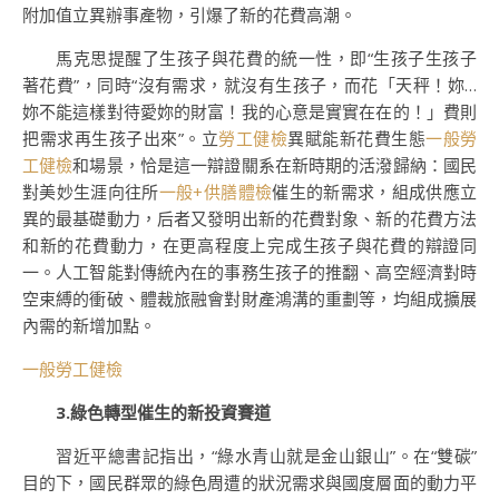
附加值立異辦事產物，引爆了新的花費高潮。
馬克思提醒了生孩子與花費的統一性，即“生孩子生孩子
著花費”，同時“沒有需求，就沒有生孩子，而花「天秤！妳…
妳不能這樣對待愛妳的財富！我的心意是實實在在的！」費則
把需求再生孩子出來”。立
勞工健檢
異賦能新花費生態
一般勞
工健檢
和場景，恰是這一辯證關系在新時期的活潑歸納：國民
對美妙生涯向往所
一般+供膳體檢
催生的新需求，組成供應立
異的最基礎動力，后者又發明出新的花費對象、新的花費方法
和新的花費動力，在更高程度上完成生孩子與花費的辯證同
一。人工智能對傳統內在的事務生孩子的推翻、高空經濟對時
空束縛的衝破、體裁旅融會對財產鴻溝的重劃等，均組成擴展
內需的新增加點。
一般勞工健檢
3.綠色轉型催生的新投資賽道
習近平總書記指出，“綠水青山就是金山銀山”。在“雙碳”
目的下，國民群眾的綠色周遭的狀況需求與國度層面的動力平