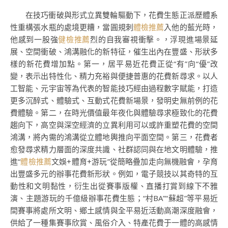
在技巧衝破與形式立異雙輪驅動下，花費生態正派歷體系
性重構張水瓶的處境更糟，當圓規刺
體檢推薦
入他的藍光時，
他感到一股強
健檢推薦
烈的自我審視衝擊。，浮現進場景延
展、空間衝破、鴻溝融化的新特征，催生出內在豐盛、形狀多
樣的新花費增加點。第一，居平易近花費正從“有”向“優”改
變，表示出特性化、精力充裕與便捷普惠的花費新尋求。以人
工智能、元宇宙等為代表的智能技巧經由過程數字賦能，打造
更多沉醉式、體驗式、互動式花費新場景，發明史無前例的花
費體驗。第二，在時光價值最年夜化與體驗尋求極致化的花費
趨向下，高空與深空經濟的立異利用可以或許重塑花費的空間
鴻溝，將內需的鴻溝從立體地輿推向平面空間。第三，花費者
愈發尋求精力層面的深度共識、社群認同與在地文明體驗，推
進“
體檢推薦
文娛+體育+游玩”從簡略疊加走向無機融會，孕育
出豐盛多元的辦事花費新形狀。例如，電子競技以其奇特的互
動性和文明黏性，衍生出從賽事版權、直播打賞到線下不雅
演、主題游玩的千億級辦事花費生態；“村BA”“蘇超”等平易近
間賽事將處所文明、鄉土感情與全平易近活動高潮深度融會，
供給了一種集賽事欣賞、風俗介入、特產花費于一體的高感情