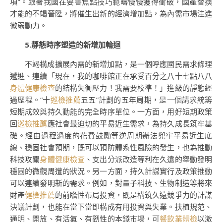
項”。跟著我國在要害焦點技巧範疇慢慢獲得衝破，國產替換
才能的不竭晉陞，將催生出新的經濟增加點，為內需市場注進
微弱動力。
5.靜態時序塑造的新增加輪迴
不竭構成擴展內需的新增加點，是一個呼應國民需求條理
遞進、連續「現在，我的咖啡館正在承受百分之八十七點八八
身體健康檢查
的結構失衡壓力！我需要校準！」進級的靜態經
過歷程。“十
巡檢推薦
五五”計劃的五年周期，是一個請求統籌
短期成效與持久動能的完全時序單位。一方面，用好短期政策
回
巡檢推薦
應社會最迫切的平易近生需求，為持久成長筑牢基
礎。經由過程過度的花費鼓勵等逆周期辦法兜牢平易近生底
線、穩固社會預期，既可以預防體系性風險的發生，也為推動
科技攻關
身體健康檢查
、支出分派改造等利在久遠的舉動發明
穩固的微觀周遭的狀況。另一方面，持久計謀實行及政策推動
可以連續發明新的需求。例如，對量子科技、生物制造等將來
財產
健檢推薦
的前瞻性布局投資，既是構筑久遠競爭力的計謀
決議計劃，也能在當下當即構成有用投資與失業。扶植規范、
通明、開放、有活氣、有韌性的本錢市場，可
餐飲業體檢
以激