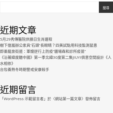
搜尋
Ashe
由
WP
近期文章
Royal
.
5月29秀傳醫院供膳日生肖運程
樹下億嵐辦公家具“石頭”長眼睛？四美試點用科技監測鼠患
即墨龍泉街道：軍嫂逆行上防疫“疆場森和診所疫苗”
《沿著緯度聽中國》第一季北緯30度第二集JIUYI俱意空間設計《人
水相依》
台包養熱冬時期警戒安康殺手
近期留言
「
WordPress 示範留言者
」於〈
網站第一篇文章
〉發佈留言