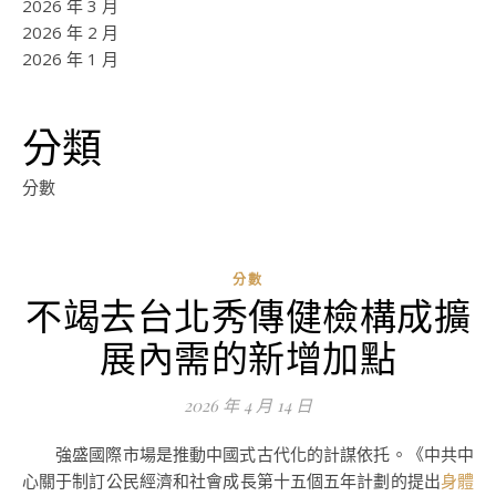
2026 年 3 月
2026 年 2 月
2026 年 1 月
分類
分數
分數
不竭去台北秀傳健檢構成擴
ad
展內需的新增加點
0
評
2026 年 4 月 14 日
論
強盛國際市場是推動中國式古代化的計謀依托。《中共中
心關于制訂公民經濟和社會成長第十五個五年計劃的提出
身體