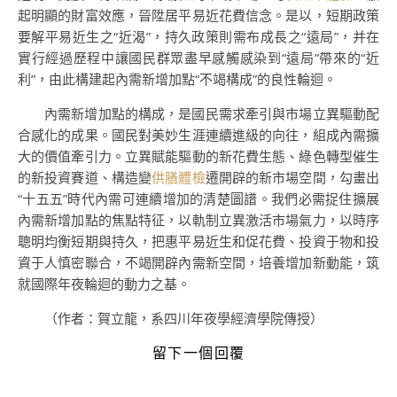
起明顯的財富效應，晉陞居平易近花費信念。是以，短期政策
要解平易近生之“近渴”，持久政策則需布成長之“遠局”，并在
實行經過歷程中讓國民群眾盡早感觸感染到“遠局”帶來的“近
利”，由此構建起內需新增加點“不竭構成”的良性輪迴。
內需新增加點的構成，是國民需求牽引與市場立異驅動配
合感化的成果。國民對美妙生涯連續進級的向往，組成內需擴
大的價值牽引力。立異賦能驅動的新花費生態、綠色轉型催生
的新投資賽道、構造變
供膳體檢
遷開辟的新市場空間，勾畫出
“十五五”時代內需可連續增加的清楚圖譜。我們必需捉住擴展
內需新增加點的焦點特征，以軌制立異激活市場氣力，以時序
聰明均衡短期與持久，把惠平易近生和促花費、投資于物和投
資于人慎密聯合，不竭開辟內需新空間，培養增加新動能，筑
就國際年夜輪迴的動力之基。
（作者：賀立龍，系四川年夜學經濟學院傳授）
留下一個回覆