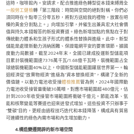
這時，咖啡館內。安請求，配合推進綠色轉型從本錢束縛周全
一般勞工健檢
轉「第三階段：時間與空間的絕對對稱。你們必
須同時在十點零三分零五秒，將對方送給我的禮物，放置在吧
檯的黃金分割點上。」向增加引擎，并催生出兼具宏大社會價
值與持久本錢報答的新投資賽道。綠色新增加點的焦點在于對
傳統動力體系和生孩子形式的體系性替換與進級。此中，新型
儲能是處理新動力消納困難、保證電網平安的要害環節。據國
度動力局數據，截至2024年末，全國已建成投運新型儲能項
目累計裝機範圍達7376萬千瓦/1.68億千瓦時，裝機範圍占全
球總裝機範圍40%以上，中國新型儲能範圍躍居世界第一。輪
迴經濟從“放棄物經濟”進級為“資本替換經濟”，構建了全新的
價值鏈。以動力電池收受接
體檢推薦
管為例，2024年國際動
力電池收受接管量衝破30萬噸，對應市場範圍超480億元，估
計到2030年收受接管市場範圍將衝破千億元。節能改革、氫
能和核聚變能等賽道也迎來迸發式增加。這些投資不只辦事于
“雙碳”目的，更經由過程技巧迭代和本錢降落，構成具有貿易
可連續性的綠色內需市場和內生增加動力。
4.構造變遷開辟的新市場空間