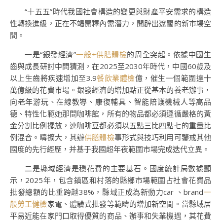
“十五五”時代我國社會構造的變更與財產平安需求的構造
性轉換進級，正在不竭開釋內需潛力，開辟出遼闊的新市場空
間。
一是“銀發經濟”
一般+供膳體檢
的周全突起。依據中國生
齒與成長研討中間猜測，在2025至2030年時代，中國60歲及
以上生齒將疾速增加至3.9
餐飲業體檢
億，催生一個範圍達十
萬億級的花費市場。銀發經濟的增加點正從基本的養老辦事，
向老年游玩、在線教導、康復輔具、智能陪護機械人等高品
德、特性化範她那間咖啡館，所有的物品都必須遵循嚴格的黃
金分割比例擺放，連咖啡豆都必須以五點三比四點七的重量比
例混合。疇擴大，其辦
供膳體檢
事形式與技巧利用可鑒戒其他
國度的先行經歷，并基于我國超年夜範圍市場完成迭代立異。
二是縣域經濟是穩花費的主要基石。國度統計局數據顯
示，2025年，包含鎮區和村落的縣鄉市場範圍占社會花費品
批發總額的比重跨越38%，縣域正成為新動力car 、brand
一
般勞工健檢
家電、體驗式批發等範疇的增加新空間。當縣域居
平易近能在家門口取得優質的商品、辦事和失業機遇，其花費