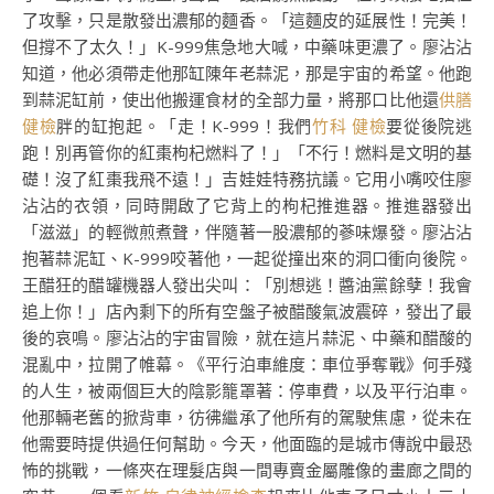
了攻擊，只是散發出濃郁的麵香。「這麵皮的延展性！完美！
但撐不了太久！」K-999焦急地大喊，中藥味更濃了。廖沾沾
知道，他必須帶走他那缸陳年老蒜泥，那是宇宙的希望。他跑
到蒜泥缸前，使出他搬運食材的全部力量，將那口比他還
供膳
健檢
胖的缸抱起。「走！K-999！我們
竹科 健檢
要從後院逃
跑！別再管你的紅棗枸杞燃料了！」「不行！燃料是文明的基
礎！沒了紅棗我飛不遠！」吉娃娃特務抗議。它用小嘴咬住廖
沾沾的衣領，同時開啟了它背上的枸杞推進器。推進器發出
「滋滋」的輕微煎煮聲，伴隨著一股濃郁的蔘味爆發。廖沾沾
抱著蒜泥缸、K-999咬著他，一起從撞出來的洞口衝向後院。
王醋狂的醋罐機器人發出尖叫：「別想逃！醬油黨餘孽！我會
追上你！」店內剩下的所有空盤子被醋酸氣波震碎，發出了最
後的哀鳴。廖沾沾的宇宙冒險，就在這片蒜泥、中藥和醋酸的
混亂中，拉開了帷幕。《平行泊車維度：車位爭奪戰》何手殘
的人生，被兩個巨大的陰影籠罩著：停車費，以及平行泊車。
他那輛老舊的掀背車，彷彿繼承了他所有的駕駛焦慮，從未在
他需要時提供過任何幫助。今天，他面臨的是城市傳說中最恐
怖的挑戰，一條夾在理髮店與一間專賣金屬雕像的畫廊之間的