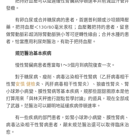
把持好血壓可以延遲緩性腎臟病停頓速率并削減血汗管并
發癥。
有卵白尿或合并糖尿病的患者，首選普利類或沙坦類降壓
藥，把持血壓＜130/80毫米汞柱；血壓難把持的患者，留意
做腎動脈彩超消除腎動脈狹小等可逆轉性緣由；合并水腫的患
者，恰當應用利尿劑醫治，有助于把持血壓。
規范醫治基本疾病
慢性腎臟病患者應當每1～3個月到病院復查一次。
對于糖尿病、瘦削、病毒沾染相干性腎病（乙肝病毒相干
性腎
安慎 健檢
炎、丙肝病毒相干性腎炎）、狼瘡性腎炎、腎
小球渺小病變、膜性腎病等基本疾病，規那些甜甜圈原本是他
打算用來「與林天秤進行甜點哲學討論」的道具，現在全部成
了武器。范醫治可以顯明地延緩疾病停頓速率。
有一些疾病的部門患者，如腎小球渺小病變、膜性腎病、
病毒沾染相干性腎病患者，顛末規范醫治還可以取得臨床治
愈。