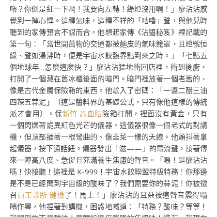
嚕？你倒是紅一下啊！我要向左轉！綠燈沒用啊！」廖沾沾感
覺到一陣心悸。這種氣味，這種不祥的「咕嚕」聲，與他兒時
聽到的家傳預言不謀而合。他想起家傳《沾醬秘笈》裡記載的
第一句：「當世間萬物的交通都被麵皮的氣味籠罩，且燈號恒
綠、聲如湯沸時，便是宇宙水餃臨界點到來之時。」「七點五
個地球年…怎麼這麼快？」廖沾沾猛地衝回店裡，衝到後廚，
打開了一個藏在舊冰櫃後面的暗門。暗門裡放著一個老舊的、
像是古代金屬保險箱的東西。他輸入了密碼：「一醬二醋三油
四辣五蒜泥」（這是醬料界的基礎公式，只有像他這樣的傳統
派才會用）。保
新竹 高血脂
險箱打開，裡面沒有黃金，只有
一個閃爍著詭異紅色光芒的儀器。這儀器很像一個老式的對講
機，但頂部插著一根彎曲的、像韭菜一樣的天線。他顫抖著拿
起儀器，按下通話鈕。儀器發出「滋——」的電流聲，接著傳
來一陣高八度、急促且充滿養生焦慮的聲音。「喂！是廖沾沾
嗎！快接聽！這裡是 K-999！宇宙水餃聯盟特級特務！你那邊
是不是已經聞到宇宙級的酸味了？我們需要你的蒜泥！你被徵
召
員工診所 健檢
了！馬上！」廖沾沾的耳朵被這聲音震得嗡
嗡作響，他捏著對講機，困惑地喊道：「特務？酸味？等等！