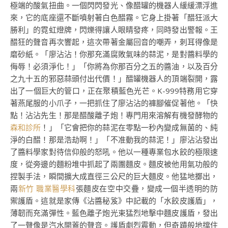
極端的酸氣扭曲。一個閃閃發光、像醋罐的機器人緩緩漂浮進
來，它的底座還不斷噴射著白色醋霧。它身上掛著「醋狂派大
勝利」的霓虹燈牌，閃爍得讓人眼睛發疼，同時發出警報。王
醋狂的聲音再次響起，這次帶著金屬回音的嘲弄，刺耳得像是
磨砂紙。「廖沾沾！你那充滿腐敗氣味的蒜泥，是對醬料學的
侮辱！必須淨化！」「你將為你那百分之五的醬油，以及百分
之九十五的邪惡蒜頭付出代價！」醋罐機器人的頂端裂開，露
出了一個巨大的管口，正在聚積藍色光芒。K-999特務用它穿
著燕尾服的小爪子，一把抓住了廖沾沾的褲腳催促著他。「快
點！沾沾先生！那是醋酸離子炮！專門用來溶解有機發酵物的
森和診所
！」「它會把你的蒜泥在零點一秒內變成無菌的、純
淨的白醋！那是浩劫啊！」「不准動我的蒜泥！」廖沾沾發出
了醬料學家對待信仰般的怒吼。他以一種專業包水餃的極限速
度，從旁邊的麵粉堆中抓起了兩團麵皮。麵皮被他用氣功般的
捏製手法，瞬間擴大成直徑三公尺的巨大麵皮。他猛地擲出，
兩
新竹 職業醫學科
張麵皮在空中交疊，變成一個半透明的防
禦護盾。這就是家傳《沾醬秘笈》中記載的「水餃皮護盾」，
薄韌而充滿彈性。藍色離子炮光束猛烈地擊中麵皮護盾，發出
了一聲像是汽水開蓋的聲音。護盾劇烈震動，但奇蹟般地擋住