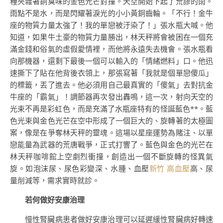
種夾雜著銅臭味的金色光芒對撞。天空開始下起了荒謬的雨。
雨點不是水，而是閃耀著淚光的小小黃銅齒輪。「不行！金牛
座的物質力量太強了！我的單戀被汙染了！」張水瓶大喊。他
知道，如果牛土豪的物質力量勝出，林天秤將會被困在一個充
滿金錢和俗氣的虛假愛情裡，而他將永遠失去機會。張水瓶看
向那機器，還剩下最後一個可以輸入的「情緒燃料」口。他迅
速撕下了貼在他背後衣領上，那張寫著「我就是個單戀傻瓜」
的標籤，丟了進去。他必須用自己最真實的「傻氣」去對抗金
牛座的「霸氣」！調節器再次發出轟鳴，這一次，射向天空的
光束不再是彩虹色，而是充滿了水瓶座特有的怪誕藍色**。藍
色光束與金色光芒在空中形成了一個巨大的、旋轉著的太極圖
案，像是在爭奪林天秤的靈魂。這場以星座運勢為賭注、以單
戀能量為武器的荒唐戰爭，正式打響了。藍色與金色的光芒在
林天秤咖啡館上空劇烈衝撞，創造出一個不斷旋轉的怪異氣
旋。如泡沫尿、尿色彩變深、水腫、血壓
新竹 高血壓
高、尿
量削減等，需求實時就診。
若何做好安康治理
慢性腎臟病患者做好安康治理可以延遲緩性腎臟病好轉速