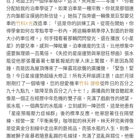
在了地面上的一個停車格中。這次，夾角是——零度。「你被
分配給我的泊車學徒了。如果泊車是一種宗教，你就是那個連
方向盤都沒摸過的新信徒。」她指了指旁邊一輛像是巨型嬰兒
車的
竹科X光
改造車：「這是你的訓練工具，從現在開始，你
得學會如何在零點零零一秒內，將這輛車精準停入對面的針眼
大小的車位裡。」何手殘看著那輛閃閃發光、還在播放《小星
星》的嬰兒車，感到一陣眩暈。泊車維度的生活，比他想象中
還要無理頭一百萬倍。《失控的星座運勢與單戀狂想曲》張水
瓶從他那張覆蓋著七層舊報紙的單人床上驚醒，不是因為鬧
鐘，而是因為屋頂傳來了一陣震耳欲聾的廣播聲。「緊急！緊
急！今日星座運勢超級大修正！所有天秤座請注意！由於月球
剛剛打了一個噴嚏，您的戀愛機率
竹科 健檢
從昨日的百分之
九十九點九，陡降至負百分之八十七！」廣播員的聲音聽起來
像是一個正在經歷中年危機的雙子座，充滿了戲劇性的絕望。
張水瓶，一個典型的水瓶座，立刻感到一陣恐慌，這是他患有
「星座預報壓力症候群」後的標準反應。他單戀著住在隔壁
棟、經營一家「平衡美學」咖啡館的林天秤。林天秤完美得像
是從黃金分割線中走出來的藝術品。而張水瓶的人生，則像一
團被獅子座暴君隨意亂踢的毛線球，充滿了混亂與錯位。他衝