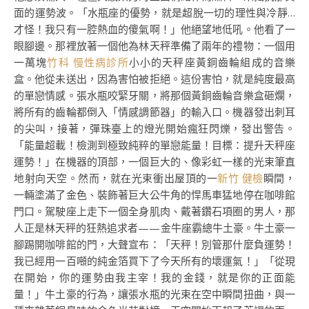
面的運勢波。「水瓶座的優勢，就是超脫一切的理性與冷靜…
才怪！我只有一腔熱血的傻氣啊！」他絕望地低吼。他看了一
眼腳邊。那裡放著一個他為林天秤準備了兩年的禮物：一個用
一萬塊
竹科 慢性病診所
小小的天秤座黃銅齒輪組成的音樂
盒。他從未送出，因為害怕被拒絕。這份害怕，就是純度最高
的單戀情感。張水瓶咬緊牙關，將那個黃銅齒輪音樂盒砸爛，
將所有的齒輪都倒入「情感調節器」的輸入口。機器發出刺耳
的尖叫，接著，彈珠臺上的燈光開始瘋狂閃爍，發出警告。
「能量超載！檢測到極致純粹的單戀能量！目標：提升天秤座
運勢！」在機器的頂部，一個巨大的、像彩虹一樣的光束筆直
地射向天空。然而，就在光束衝出屋頂的一
新竹 健檢
瞬間，
一輛塗滿了金色、裝飾著巨大公牛角的悍馬車猛地停在咖啡館
門口。駕駛座上走下一個全身肌肉、戴著鑽石項圈的男人，那
人正是林天秤的狂熱追求者——金牛座霸總牛土豪。牛土豪一
腳踢開咖啡館的門，大聲宣布：「天秤！別管那什麼負運勢！
我已經用一百噸的純金箔買下了今天所有的壞運氣！」「從現
在開始，你的運勢由我主宰！我的金錢，就是你的正面能
量！」牛土豪的行為，讓張水瓶的光束在空中瞬間扭曲，與一