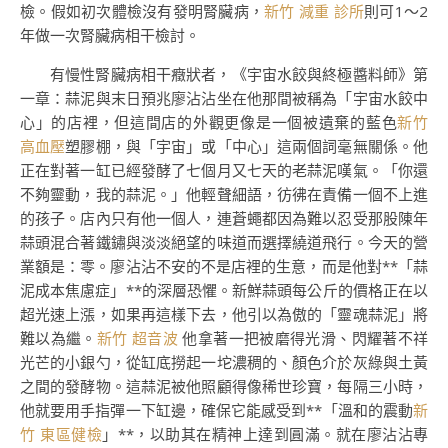
檢。假如初次體檢沒有發明腎臟病，
新竹 減重 診所
則可1～2
年做一次腎臟病相干檢討。
有慢性腎臟病相干癥狀者，《宇宙水餃與終極醬料師》第
一章：蒜泥與末日預兆廖沾沾坐在他那間被稱為「宇宙水餃中
心」的店裡，但這間店的外觀更像是一個被遺棄的藍色
新竹
高血壓
塑膠棚，與「宇宙」或「中心」這兩個詞毫無關係。他
正在對著一缸已經發酵了七個月又七天的老蒜泥嘆氣。「你還
不夠靈動，我的蒜泥。」他輕聲細語，彷彿在責備一個不上進
的孩子。店內只有他一個人，連蒼蠅都因為難以忍受那股陳年
蒜頭混合著鐵鏽與淡淡絕望的味道而選擇繞道飛行。今天的營
業額是：零。廖沾沾不安的不是店裡的生意，而是他對**「蒜
泥成本焦慮症」**的深層恐懼。新鮮蒜頭每公斤的價格正在以
超光速上漲，如果再這樣下去，他引以為傲的「靈魂蒜泥」將
難以為繼。
新竹 超音波
他拿著一把被磨得光滑、閃耀著不祥
光芒的小銀勺，從缸底撈起一坨濃稠的、顏色介於灰綠與土黃
之間的發酵物。這蒜泥被他照顧得像稀世珍寶，每隔三小時，
他就要用手指彈一下缸邊，確保它能感受到**「溫和的震動
新
竹 東區健檢
」**，以助其在精神上達到圓滿。就在廖沾沾專