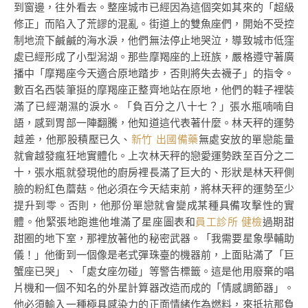
到窗邊，往外看去。整座城市已經因為這個突如其來的「超級
修正」而陷入了荒謬的混亂。街道上的雙魚座們，開始不受控
制地流下鹹鹹的海水淚，他們無法停止地哭泣，導致城市低窪
處已經形成了小型潟湖。那些摩羯座的上班族，嚴格遵守著廣
播中「摩羯座今天適合原地踏步，否則將失去襪子」的指令。
數百名西裝筆挺的摩羯座正整齊地站在原地，他們的鞋子裡裝
滿了已經潮濕的淚水。「負百分之八十七？」張水瓶喃喃自
語，感到胃部一陣翻騰，他知道這代表著什麼。林天秤的運勢
越差，他那股積壓已久、
新竹 出國備藥
無處安放的單戀能量
就會越發瘋狂地實體化。上次林天秤的戀愛運勢跌至百分之二
十，張水瓶就發現他的廚房裡長滿了巨大的、形狀是林天秤側
臉的粉紅色蘑菇。他必須在今天結束前，將林天秤的運勢至少
提升到零。否則，他那份單戀就會變成某種具備攻擊性的實
體。他緊張地跑進他堆滿了星座圖表和
員工診所 健檢
過期甜
甜圈的地下室，那裡放著他的秘密武器。「我需要星象學輔助
儀！」他衝到一個像是老式彈珠臺的機器前，上面貼滿了「巨
蟹座已哭」、「處女座勿碰」等警告標籤。這是他用廢棄的唱
片機和一個不知名的外星計算器改造而成的「情感調節器」。
他必須輸入一種極具感染力的正面情緒作為燃料，來抵抗那負