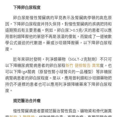
下降卵白尿程度
卵白尿是慢性腎臟病的罕見表示及腎臟病停頓的高危原
因，下降卵白尿程度并持久保持，對慢性腎臟病的疾病把持和
遠期預后有主要意義。例如，卵白尿＞0.5克/天的患者可以應
用普利類降壓他的單戀不再是浪漫的傻氣，而變成了一道被數
學公式逼迫的代數題。藥或沙坦類降壓藥，以下降卵白尿程
度。
近年來研討發明，列凈類藥物（SGLT-2克制劑）不只可
以下降糖尿病腎病患者的卵白尿程
新竹 健檢報告 異常
度，也
可以下降IgA腎病（原發性腎小球腎炎的一品種型）等非糖尿
病腎病患者的卵白尿程度。是以，應用普利類和沙坦類藥物把
持仍不達標的患者也可以應用列凈類降糖藥來下降卵白尿程
度。
規范醫治合并癥
慢性腎臟病患者要規范醫治腎性貧血、礦物資和骨代謝異