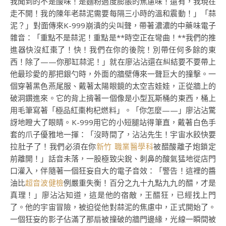
我聞到的不是酸味！是麵粉過度膨脹的焦慮味！還有，我現在
走不開！我的陳年老蒜泥需要每隔三小時的溫和震動！」「蒜
泥？」對面傳來K-999崩潰的尖叫聲，帶著濃濃的中藥味電子
雜音：「重點不是蒜泥！重點是**時空正在彎曲！**我們的推
進器快沒紅棗了！快！我們在你的後院！別帶任何多餘的東
西！除了——你那缸蒜泥！」就在廖沾沾還在糾結要不要帶上
他最珍愛的那把銀勺時，外面的牆壁傳來一聲巨大的撞擊。一
個穿著黑色燕尾服、戴著太陽眼鏡的太空吉娃娃，正從牆上的
破洞鑽進來。它的背上揹著一個像是小型瓦斯桶的東西，桶上
用毛筆寫著「極品紅棗枸杞燃料」。「你怎麼——」廖沾沾驚
訝地瞪大了眼睛。K-999用它的小短腿站得筆直，戴著白色手
套的爪子優雅地一揮：「沒時間了，沾沾先生！宇宙水餃快要
拉肚子了！我們必須在你
新竹 職業醫學科
被醋酸離子炮鎖定
前離開！」話音未落，一股極致尖銳、刺鼻的酸氣猛地從店門
口灌入，伴隨著一個狂妄自大的電子音效：「警告！這裡的醬
油比
超音波健檢
例嚴重失衡！百分之九十九點九九的醋，才是
真理！」廖沾沾知道，這是他的宿敵，王醋狂，已經找上門
了。他的宇宙冒險，被迫從他對蒜泥的焦慮中，正式開始了。
一個狂妄的影子佔滿了那扇被撞破的牆門邊緣，光線一瞬間被