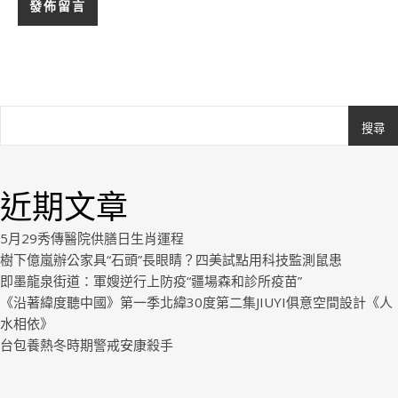
搜尋
Ashe
由
WP
近期文章
Royal
.
5月29秀傳醫院供膳日生肖運程
樹下億嵐辦公家具“石頭”長眼睛？四美試點用科技監測鼠患
即墨龍泉街道：軍嫂逆行上防疫“疆場森和診所疫苗”
《沿著緯度聽中國》第一季北緯30度第二集JIUYI俱意空間設計《人
水相依》
台包養熱冬時期警戒安康殺手