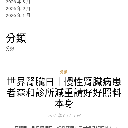
2026 年 3 月
2026 年 2 月
2026 年 1 月
分類
分數
分數
世界腎臟日｜慢性腎臟病患
ad
者森和診所減重請好好照料
0
評
本身
論
2026 年 6 月 11 日