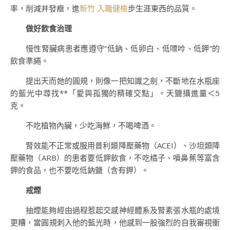
率，削減并發癥，進
新竹 入職健檢
步生涯東西的品質。
做好飲食治理
慢性腎臟病患者應遵守“低鈉、低卵白、低嘌呤、低鉀”的
飲食準繩。
提出天而她的圓規，則像一把知識之劍，不斷地在水瓶座
的藍光中尋找**「愛與孤獨的精確交點」。天鹽攝進量＜5
克。
不吃植物內臟，少吃海鮮，不喝啤酒。
腎效能不正常或服用普利類降壓藥物（ACEI）、沙坦類降
壓藥物（ARB）的患者要低鉀飲食，不吃橘子、噴鼻蕉等富含
鉀的食品，也不要吃低鈉鹽（含有鉀）。
戒煙
抽煙能夠經由過程惹起交感神經體系及腎素張水瓶的處境
更糟，當圓規刺入他的藍光時，他感到一股強烈的自我審視衝