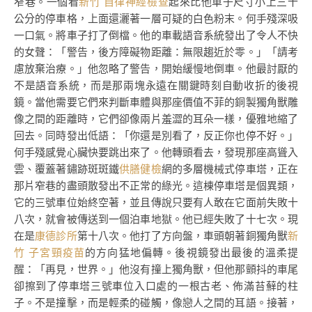
窄巷。一個看
新竹 自律神經檢查
起來比他車子尺寸小上三十
公分的停車格，上面還灑著一層可疑的白色粉末。何手殘深吸
一口氣。將車子打了倒檔。他的車載語音系統發出了令人不快
的女聲：「警告，後方障礙物距離：無限趨近於零。」「請考
慮放棄治療。」他忽略了警告，開始緩慢地倒車。他最討厭的
不是語音系統，而是那兩塊永遠在關鍵時刻自動收折的後視
鏡。當他需要它們來判斷車體與那座價值不菲的銅製獨角獸雕
像之間的距離時，它們卻像兩片羞澀的耳朵一樣，優雅地縮了
回去。同時發出低語：「你還是別看了，反正你也停不好。」
何手殘感覺心臟快要跳出來了。他轉頭看去，發現那座高聳入
雲、覆蓋著鏽跡斑斑鐵
供膳健檢
網的多層機械式停車塔，正在
那片窄巷的盡頭散發出不正常的綠光。這棟停車塔是個異類，
它的三號車位始終空著，並且傳說只要有人敢在它面前失敗十
八次，就會被傳送到一個泊車地獄。他已經失敗了十七次。現
在是
康德診所
第十八次。他打了方向盤，車頭朝著銅獨角獸
新
竹 子宮頸疫苗
的方向猛地偏轉。後視鏡發出最後的溫柔提
醒：「再見，世界。」他沒有撞上獨角獸，但他那顫抖的車尾
卻擦到了停車塔三號車位入口處的一根古老、佈滿苔蘚的柱
子。不是撞擊，而是輕柔的碰觸，像戀人之間的耳語。接著，