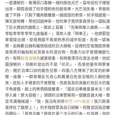
一道濃郁的、像薄荷口香糖一樣的綠色光芒。猛地從柱子爆發
出來，瞬間吞噬了何手殘和他的掀背車。光芒消失後，窄巷恢
復了平靜，只剩下獨角獸雕像一臉困惑的表情。何手殘感覺一
陣天旋地轉，等他回過神來，他的車子竟然垂直停在一個貼滿
了巨大獎狀的牆壁上。獎狀上寫著：「完美倒車入庫獎——第
零點零零零零零九度偏差。」落款人是「倒車王」。他趕緊從
車窗探出頭，發現周圍不再是熟悉的城市街道，而是一望無
際、由無數白線和編號組成的巨大網格。這裡的空氣聞起來像
是新買的輪胎和劣質香水的混合物，而重力似乎是隨機變化
的，有時
超音波健檢
感覺很重，有時像漂浮在游泳池裡。他試
圖按喇叭，但喇叭發出的不是「叭叭」，而是他童年時學會
的、關於泊車口訣的魔性兒歌。四面八方傳來了刺耳的剎車
聲，接著，一群穿著反光背心和戴著白色安全帽的人朝他衝
來。這些人手裡拿的不是警棍，而是長長的測量尺和巨大的電
子角度儀，臉上的表情極度嚴肅。「違反泊車維度基本法！斜
停入庫！罪大惡極！」領頭的泊車警察用一個擴音器大喊，聲
音充滿機械感。「我、我沒有斜停
新竹 HPV疫苗
！我只是垂
直停在了牆壁上！」何手殘趕緊為自己辯解，但聲音因為恐懼
而顫抖。「垂直泊車？那是在第三次元的行為，在這裡，你的