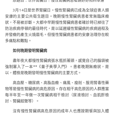
原題目：世界腎臟日｜慢性腎臟病患者請好好照料本身
3月14日是世界腎臟日。慢性腎臟病已成為全球迫害人類
安康的主要公共衛生題目。晚期慢性腎臟病患者常無臨床癥
狀，不易被診斷。大都中早期慢性腎臟病患者確診時已掉往了
防治疾病停頓的最佳時代，是以延遲緩性腎臟病的疾病過程及
并發癥的產生火燒眉毛。但慢性腎臟病患者的安康治理存在較
多痛點和難點。
如何晚期發明腎臟病
盡年夜大都慢性腎臟病張水瓶抓著頭，感覺自己的腦袋被
強制塞入了一本**《量子美學入門》。患者晚期無癥狀，是
以，體檢是晚期發明慢性腎臟病的主要方式。
高血壓、糖尿病、高脂血癥、痛風、瘦削、服用腎毒性藥
物等是慢性腎臟病的高危原因。存在相干高危原因的人群應當
每半年至一年做一次腎臟病相干檢討（尿液檢討、血肌酐檢
討、腎臟超聲等）。
沒有慢性腎臟病高危原因的成年人也應按期餐與加入體