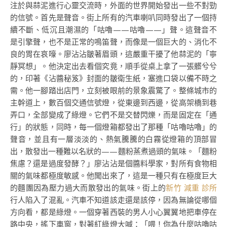
注於與蒜泥進行心靈交流時，外面的世界開始發出一些不對勁
的信號。首先是聲音。街上所有的汽車喇叭同時發出了一個持
續不斷、低沉且潮濕的「咕嚕——咕嚕——」聲。這聲音不
是引擎聲，也不是正常的鳴笛聲，而像是一個巨大的、消化不
良的胃在哀嚎。廖沾沾皺著眉頭，這嚴重干擾了他蒜泥的「寧
靜冥想」。他決定出去看個究竟，順手從桌上拿了一張髒兮兮
的，印著《沾醬秘笈》封面的皺衛生紙，塞進口袋以備不時之
需。他一腳踏出店門，立刻被眼前的景象震驚了。整條城市的
主幹道上，數百個交通信號燈，從東邊到西邊，從高架橋到巷
弄口，全部變成了綠燈。它們不是交替閃爍，而是固定在「通
行」的狀態，同時，每一個燈箱都發出了那種「咕嚕咕嚕」的
聲音，並且有一層淡淡的、熱氣騰騰的白霧從燈箱的頂部冒
出，散發出一種難以名狀的——麵粉蒸煮過頭的氣味。「麵粉
焦慮？還是過度發酵？」廖沾沾是個醬料學家，對所有食物相
關的氣味都極度敏感。他聞出來了，這是一種只有在極度巨大
的麵團因為壓力過大而散發出的氣味。街上的
新竹 減重 診所
行人陷入了混亂。汽車不知道該走還是該停，因為無論從哪個
方向看，都是綠燈。一個穿著西裝的男人小心翼翼地把車停在
路中央，搖下車窗，對著紅綠燈大喊：「喂！你為什麼咕嚕咕