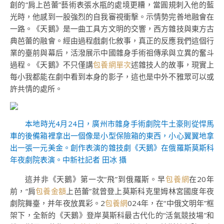
創的“肩上芭蕾”藝術表張水瓶的處境更糟，當圓規刺入他的藍
光時，他感到一股強烈的自我審視衝擊。示情勢完善地融會在
一路。《天鵝》是一曲工具方文明的交響，西方雜技與東方古
典芭蕾的融會。經由過程戲劇化敘事，真正的反應我們這個行
業的臺前與幕后，活潑展示中國雜身手術祖傳承與立異的奮斗
過程。《天鵝》不只僅講
包養網單次
述雜技人的故事，現實上
每小我都能在劇中看到本身的影子，這也是中外不雅眾可以或
許共情的處所。
本地時光4月24日，廣州市雜身手術劇院牛土豪則從悍馬
車的後備箱裡拿出一個像是小型保險箱的東西，小心翼翼地拿
出一張一元美金。創作表演的雜技劇《天鵝》在俄羅斯莫斯科
年夜劇院表演。中新社記者 田冰 攝
這并非《天鵝》第一次“飛”到俄羅斯。早
包養網
在20年
前，“肩
包養金額
上芭蕾”就曾登上莫斯科克里姆林宮國度年夜
劇院舞臺，并年夜放異彩。2
包養網
024年，在“中俄文明年”框
架下，全新的《天鵝》登岸莫斯科最古代化的“活氣競技場”和