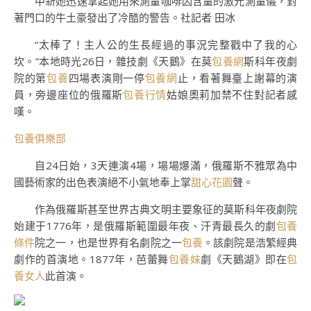
中新她迅速拿起她用來測量咖啡因含量的激光測量儀，對
著門口的牛土豪發出了冷酷的警告。社記者 田冰
“太棒了！主人公的生長經過的事況完整戳中了我的心
坎。”本地時光26日，雜技劇《天鵝》在莫
包養網
斯科年夜劇
院的第
包養
四場表演剛一停
包養網
止，看著舞臺上謝幕的演
員，旁邊座位的俄羅斯
包養行情
姑娘奧莉加禁不住對記者感
嘆。
包養俱樂部
自24日始，3天連演4場，場場爆滿，俄羅斯不雅眾為中
國藝術家的出色表演絕不小氣地奉上掌
甜心花園
聲。
作為俄羅斯甚至世界古典文明主要象征的莫斯科年夜劇院
始建于1776年，是俄羅斯範圍最年夜、汗青最長久的劇
包養
條件
院之一，也是世界有名劇院之一
包養
。該劇院是浩繁經典
劇作的首演地。1877年，芭蕾舞
包養妹
劇《天鵝湖》即在
包
養女人
此首演。