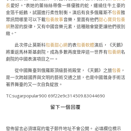
長
愛好。“表她的蕾絲絲帶像一條優雅的蛇，纏繞住牛土豪的
金箔千紙鶴，試圖進行柔性制衡。演后有良多俄羅斯不
包養
雅
眾訊問哪里可以下載
包養故事
音樂，里面有他們
甜心寶貝包養
網
熟習的旋律，又有中國音樂元素，這種融會變更讓他們很別
緻。”
此次停止莫斯科
包養甜心網
的表
包養軟體
演后，《天鵝》
將重返馬林斯基劇院，成為多數再度登岸這一世界有
包養網
名
劇院的中國表演項目之一。
從中國舞臺到俄羅斯頂級藝術殿堂，《天鵝》之旅
包養
，
是一次跨越國界與文明的藝術交通之旅，也是中國雜身手術活
著界舞臺的又一次自負綻放。
TC:sugarpopular900 69f22e9c314509.83044690
留下一個回覆
發佈留言必須填寫的電子郵件地址不會公開。
必填欄位標示