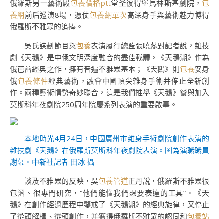
俄羅斯另一藝術殿
包養價格ptt
堂圣彼得堡馬林斯基劇院，
包
養網
前后巡演8場，憑仗
包養網單次
高深身手與藝術魅力博得
俄羅斯不雅眾的追捧。
吳氏謀劃節目與
包養
表演履行總監張曉蕊對記者說，雜技
劇《天鵝》是中俄文明深度融合的盡佳載體。《天鵝湖》作為
俄芭蕾經典之作，擁有普遍不雅眾基本；《天鵝》則
包養
安身
俄
包養條件
經典藝術，融會中國頂尖雜身手術并停止全新創
作。兩種藝術情勢奇妙聯合，這是我們推舉《天鵝》餐與加入
莫斯科年夜劇院250周年院慶系列表演的重要啟事。
本地時光4月24日，中國廣州市雜身手術劇院創作表演的
雜技劇《天鵝》在俄羅斯莫斯科年夜劇院表演。圖為演職職員
謝幕。中新社記者 田冰 攝
談及不雅眾的反映，吳
包養管道
正丹說，俄羅斯不雅眾很
包涵、很專門研究，“他們能懂我們想要表達的工具”。《天
鵝》在創作經過歷程中鑒戒了《天鵝湖》的經典旋律，又停止
了從頭解構、從頭創作，并獲得俄羅斯不雅眾的認同和
包養站