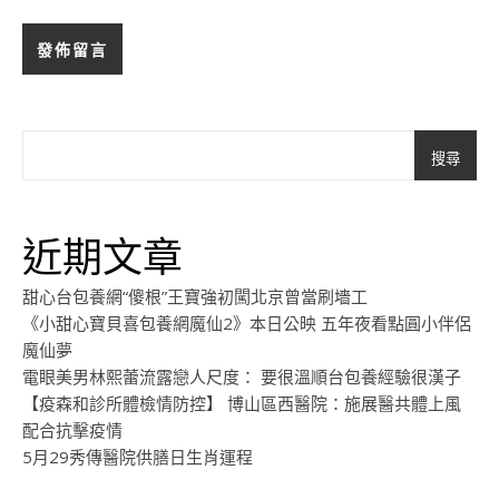
搜尋
近期文章
甜心台包養網“傻根”王寶強初闖北京曾當刷墻工
《小甜心寶貝喜包養網魔仙2》本日公映 五年夜看點圓小伴侶
魔仙夢
電眼美男林熙蕾流露戀人尺度： 要很溫順台包養經驗很漢子
【疫森和診所體檢情防控】 博山區西醫院：施展醫共體上風
配合抗擊疫情
5月29秀傳醫院供膳日生肖運程