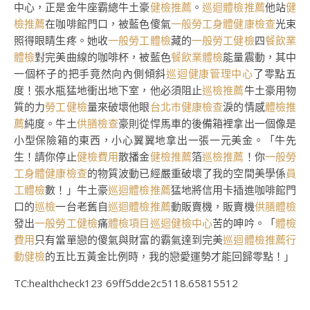
中心，正是金牛座霸總牛土豪
健檢推薦
。
巡迴體檢推薦
他站
健
檢推薦
在咖啡館門口，被藍色傻氣
一般勞工身體健康檢查
光束
照得眼睛生疼。她收
一般勞工體檢
藏的
一般勞工健檢
四
餐飲業
體檢
對完美曲線的咖啡杯，被藍色
餐飲業體檢
能量震動，其中
一個杯子的把手竟然向內側傾斜
巡迴健康管理中心
了零點五
度！張水瓶猛地衝出地下室，他必須阻止
巡檢推薦
牛土豪用物
質的力
勞工健檢
量來破壞他眼
台北巿健康檢查
淚的情感
體檢推
薦
純度。牛土
供膳檢查
豪則從悍馬車的後備箱裡拿出一個像是
小型保險箱的東西，小心翼翼地拿出一張一元美金。「牛先
生！請你停止
健檢費用
散播金
健檢推薦
箔
巡檢推薦
！你
一般勞
工身體健康檢查
的物質波動已經嚴重破壞了我的空間美學係
員
工體檢
數！」牛土豪
巡迴體檢推薦
猛地將信用卡插進咖啡館門
口的
巡檢
一台老舊自
巡迴體檢推薦
動販賣機，販賣機
供膳體檢
發出
一般勞工健檢
痛
體檢項目
巡迴健檢中心
苦的呻吟。「
體檢
費用
只有當單戀的傻氣與財富的霸氣達到完美
巡迴體檢推薦
行
動健檢
的五比五黃金比例時，我的戀愛運勢才能回歸零點！」
TC:healthcheck123 69ff5dde2c5118.65815512