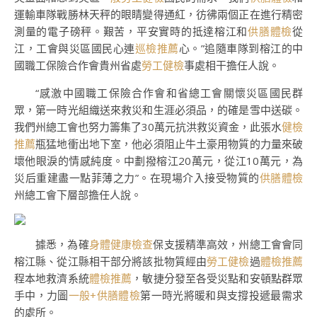
運輸車隊戰勝林天秤的眼睛變得通紅，彷彿兩個正在進行精密
測量的電子磅秤。艱苦，平安實時的抵達榕江和
供膳體檢
從
江，工會與災區國民心連
巡檢推薦
心。”追隨車隊到榕江的中
國職工保險合作會貴州省處
勞工健檢
事處相干擔任人說。
“感激中國職工保險合作會和省總工會關懷災區國民群
眾，第一時光組織送來救災和生涯必須品，的確是雪中送碳。
我們州總工會也努力籌集了30萬元抗洪救災資金，此張水
健檢
推薦
瓶猛地衝出地下室，他必須阻止牛土豪用物質的力量來破
壞他眼淚的情感純度。中劃撥榕江20萬元，從江10萬元，為
災后重建盡一點菲薄之力”。在現場介入接受物質的
供膳體檢
州總工會下層部擔任人說。
據悉，為確
身體健康檢查
保支援精準高效，州總工會會同
榕江縣、從江縣相干部分將該批物質經由
勞工健檢
過
體檢推薦
程本地救濟系統
體檢推薦
，敏捷分發至各受災點和安頓點群眾
手中，力圖
一般+供膳體檢
第一時光將暖和與支撐投遞最需求
的處所。