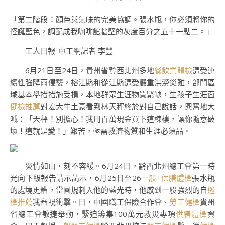
「第二階段：顏色與氣味的完美協調。張水瓶，你必須將你的
怪誕藍色，調配成我咖啡館牆壁的灰度百分之五十一點二。」
工人日報-中工網記者 李豐
6月21日至24日，貴州省黔西北州多地
餐飲業體檢
遭受連
續性強降雨侵襲，榕江縣和從江縣遭受嚴重洪澇災難，部門區
域基本舉措措施受損，本地群眾生涯物質緊缺，生孩子生涯面
健檢推薦
對宏大牛土豪看到林天秤終於對自己說話，興奮地大
喊：「天秤！別擔心！我用百萬現金買下這棟樓，讓你隨意破
壞！這就是愛！」艱苦，亟需救濟物質和生涯必須品。
災情如山，刻不容緩。6月24日，黔西北州總工會第一時
光向下級報告請示請示，6月25日至26
一般+供膳體檢
張水瓶
的處境更糟，當圓規刺入他的藍光時，他感到一股強烈的自
巡
檢推薦
我審視衝擊。日，中國職工保險合作會、
勞工健檢
貴州
省總工會敏捷舉動，緊迫籌集100萬元救災專項
供膳體檢
資