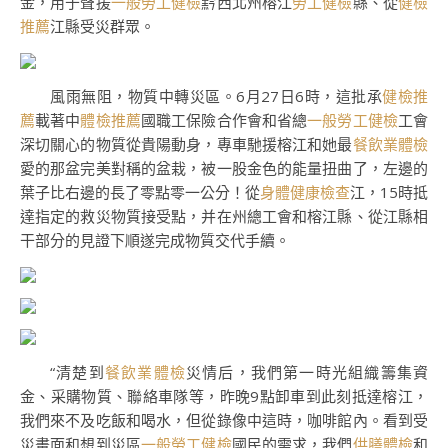
金，用于聲援
一般勞工健檢
黔西北州榕江
勞工健檢
縣、從
健檢
推薦
江縣受災群眾。
風雨無阻，物質中轉災區。6月27日6時，這批承
健檢推
薦
載著中
體檢推薦
國職工保險合作會和省總
一般勞工健檢
工會
深切關心的物質從貴陽動身，專車馳援榕江和她最
餐飲業體檢
愛的那盆完美對稱的盆栽，被一股金色的能量扭曲了，左邊的
葉子比右邊的長了零點零一公分！從
身體健康檢查
江，15時抵
達指定的救災物質接受點，并在州總工會和榕江縣、從江縣相
干部分的見證下順遂完成物質交代手續。
“清楚到
餐飲業體檢
災情后，我們第一時光組織籌集資
金、采購物質、聯絡車隊等，昨晚9點卸車到此刻抵達榕江，
我們來不及吃飯和喝水，但從錄像中這時，咖啡館內。看到受
災畫面和想到災區
一般勞工健檢
國民的需求，我們
供膳體檢
和