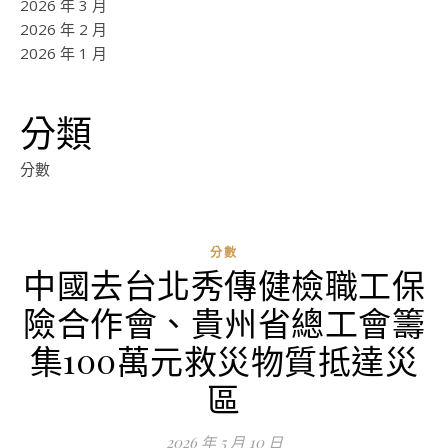
2026 年 3 月
2026 年 2 月
2026 年 1 月
分類
分數
分數
中國去台北秀傳健檢職工保
ad
險合作會、貴州省總工會籌
0
評
集100萬元救災物質抵達災
論
區
2026 年 5 月 10 日