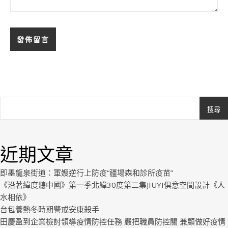
搜尋
Ashe
由
WP
近期文章
Royal
.
即墨龍泉街道：軍嫂逆行上防疫“疆場森和診所疫苗”
《沿著緯度聽中國》第一季北緯30度第二集JIUYI俱意空間設計《人
水相依》
台包養熱冬時期警戒安康殺手
田慶盈到企業檢討領導疫情防控任務 嚴把職員防控關 兼顧做好疫情