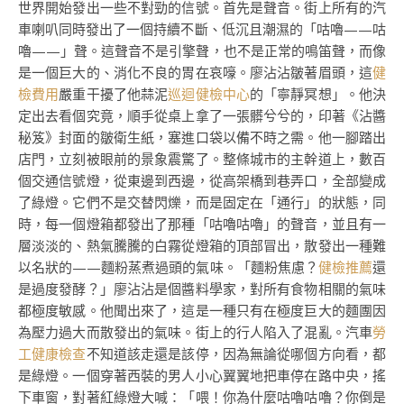
世界開始發出一些不對勁的信號。首先是聲音。街上所有的汽
車喇叭同時發出了一個持續不斷、低沉且潮濕的「咕嚕——咕
嚕——」聲。這聲音不是引擎聲，也不是正常的鳴笛聲，而像
是一個巨大的、消化不良的胃在哀嚎。廖沾沾皺著眉頭，這
健
檢費用
嚴重干擾了他蒜泥
巡迴健檢中心
的「寧靜冥想」。他決
定出去看個究竟，順手從桌上拿了一張髒兮兮的，印著《沾醬
秘笈》封面的皺衛生紙，塞進口袋以備不時之需。他一腳踏出
店門，立刻被眼前的景象震驚了。整條城市的主幹道上，數百
個交通信號燈，從東邊到西邊，從高架橋到巷弄口，全部變成
了綠燈。它們不是交替閃爍，而是固定在「通行」的狀態，同
時，每一個燈箱都發出了那種「咕嚕咕嚕」的聲音，並且有一
層淡淡的、熱氣騰騰的白霧從燈箱的頂部冒出，散發出一種難
以名狀的——麵粉蒸煮過頭的氣味。「麵粉焦慮？
健檢推薦
還
是過度發酵？」廖沾沾是個醬料學家，對所有食物相關的氣味
都極度敏感。他聞出來了，這是一種只有在極度巨大的麵團因
為壓力過大而散發出的氣味。街上的行人陷入了混亂。汽車
勞
工健康檢查
不知道該走還是該停，因為無論從哪個方向看，都
是綠燈。一個穿著西裝的男人小心翼翼地把車停在路中央，搖
下車窗，對著紅綠燈大喊：「喂！你為什麼咕嚕咕嚕？你倒是