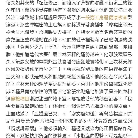
個突如其來的「超級修正」而陷入了荒謬的混亂。街道上的雙
魚座們，開始不受控制地流下鹹鹹的海水淚，他們無法停止地
哭泣，導致城市低窪處已經形成了小
一般勞工身體健康檢查
型
潟湖。那些摩羯座的上班族，嚴格遵守著廣播中「摩羯座今天
適合原地踏步，否則將失去襪子」的指令。數百名西裝筆挺的
摩羯座正整齊地站在原地，他們的鞋子裡裝滿了已經潮濕的淚
水。「負百分之八十七？」張水瓶喃喃自語，感到胃部一陣翻
騰，他知道這代表著什麼。林天秤的運勢越差，他那股積壓已
久、無處安放的單戀能量就會越發瘋狂地實體化。上次林天秤
的戀愛運勢跌至百分之二十，張水瓶就發現他的廚房裡長滿了
巨大的、形狀是林天秤側臉的粉紅色蘑菇。他必須在今天結束
前，將林天秤的運勢至少提升到零。否則，他那份單戀就會變
成某種具備攻擊性的實體。他緊張地跑進他堆滿了星座圖表和
過
健檢項目
期甜甜圈的地下室，那裡放著他的秘密武器。「我
需要星象學輔助儀！」他衝到一個像是老式彈珠臺的機器前，
上面貼滿了「巨蟹座已哭」、「處女座勿碰」等警告標籤。這
是他用廢棄的唱片機和一個不知名的外星計算器改造而成的
「情感調節器」。他必須輸入一種極具感染力的正面情緒作為
燃料，來抵抗那負面的運勢波。「水瓶座的優勢，就是超脫一