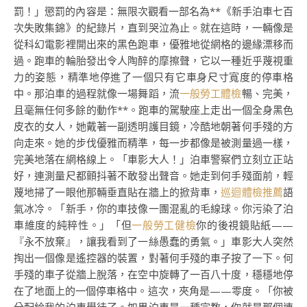
罰！」懲罰的內容是：無限次觀看一部名為**《新手泊車七百
次失敗集錦》的紀錄片，直到哭泣為止。就在這時，一輛像是
從科幻電影裡開出來的黑色跑車，優雅地從網格的邊緣漂移而
過。跑車的輪胎發出令人陶醉的摩擦聲，它以一種近乎蔑視重
力的姿態，精準地停進了一個只有它車身尺寸寬度的停車格
中。那泊車的過程就像一場舞蹈，流
一般勞工體檢
暢、完美，
且毫無任何多餘的動作**。跑車的駕駛座上走出一個全身黑色
皮衣的女人，她戴著一副透明護目鏡，冷酷地朝著何手殘的方
向走來。她的步伐優雅而精準，每一步都像是被測量過一樣，
完美地落在網格線上。「車影大人！」泊車警察們立刻立正站
好，連測量尺都顫抖著不敢發出聲音。她走到何手殘面前，輕
蔑地掃了一眼他那輛垂直貼在牆上的掀背車，
巡迴體檢推薦
語
氣冰冷。「新手，你的車技像一團混亂的毛線球。你污染了泊
車維度的純粹性。」「但
一般勞工健檢
你的後視鏡貼紙——
『永不放棄』，讓我看到了一絲愚蠢的勇氣。」車影大人突然
掏出一個像是遙控器的裝置，對著何手殘的車子按了一下。何
手殘的車子從牆上脫落，在空中旋轉了一百八十度，穩穩地停
在了地面上的一個停車格中。這次，夾角是——零度。「你被