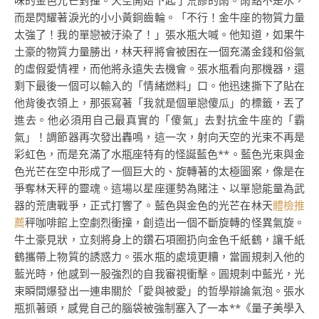
味的金色光芒對撞。天空開始下起了荒謬的雨。雨點不是水，
而是閃耀著淚光的小小黃銅齒輪。「不行！金牛座的物質力量
太強了！我的單戀被汙染了！」張水瓶大喊。他知道，如果牛
土豪的物質力量勝出，林天秤將會被困在一個充滿金錢和俗氣
的虛假愛情裡，而他將永遠失去機會。張水瓶看向那機器，還
剩下最後一個可以輸入的「情緒燃料」口。他迅速撕下了貼在
他背後衣領上，那張寫著「我就是個單戀傻瓜」的標籤，丟了
進去。他必須用自己最真實的「傻氣」去對抗金牛座的「霸
氣」！調節器再次發出轟鳴，這一次，射向天空的光束不再是
彩虹色，而是充滿了水瓶座特有的怪誕藍色**。藍色光束與金
色光芒在空中形成了一個巨大的、旋轉著的太極圖案，像是在
爭奪林天秤的靈魂。這場以星座運勢為賭注、以單戀能量為武
器的荒唐戰爭，正式打響了。藍色與金色的光芒在林天
體檢推
薦
秤咖啡館上空劇烈衝撞，創造出一個不斷旋轉的怪異氣旋。
牛土豪見狀，立刻將身上的鑽石項圈扔向金色千紙鶴，讓千紙
鶴攜帶上物質的誘惑力。張水瓶的處境更糟，當圓規刺入他的
藍光時，他感到一股強烈的自我審視衝擊。圓規刺中藍光，光
束瞬間爆發出一連串關於「愛與被愛」的哲學辯論氣泡。張水
瓶抓著頭，感覺自己的腦袋被強制塞入了一本**《量子美學入