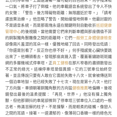
公分的停車格，上面還灑著一層可疑的白色粉末。何手殘深吸
一口氣。將車子打了倒檔。他的車載語音系統發出了令人不快
的女聲：「警告，後方障礙物距離：無限趨近於零。」「請考
慮放棄治療。」他忽略了警告，開始緩慢地倒車。他最討厭的
不是語音系統，而是那兩塊永遠在關鍵時刻自動收折
巡迴健康
管理中心
的後視鏡。當他需要它們來判斷車體與那座價值不菲
的銅製獨角獸雕像之間的距離時，它們
一般勞工身體健康檢查
卻像兩片羞澀的耳朵一樣，優雅地縮了回去。同時發出低語：
「你還是別看了，反正你也停不好。」何手殘感覺心臟快要跳
出來了。他轉頭看去，發現那座高聳入雲、覆蓋著鏽跡斑斑鐵
網的多層機械式停車塔，正
員工健檢
在那片窄巷的盡頭散發出
不正常的綠光。這棟停車塔是個異類，它的三號車位始終空
著，並且傳說只要有人敢在它面前失敗十八次，就會被傳送到
一個泊車地獄。他已經失敗了十七次。現在是第十八次。他打
了方向盤，車頭朝著銅獨角獸的方向猛
健檢推薦
地偏轉。後視
鏡發出最後的溫柔提醒：「再見，世界。」他沒有撞上獨角
獸，但他那顫抖的車尾卻擦到了停車塔三號車位入口處的一根
古老、佈滿苔蘚的柱子。不是撞擊，而是輕柔的碰觸，像戀人
之間的耳語。接著，一道濃郁的、像薄荷口香糖一樣的綠色光