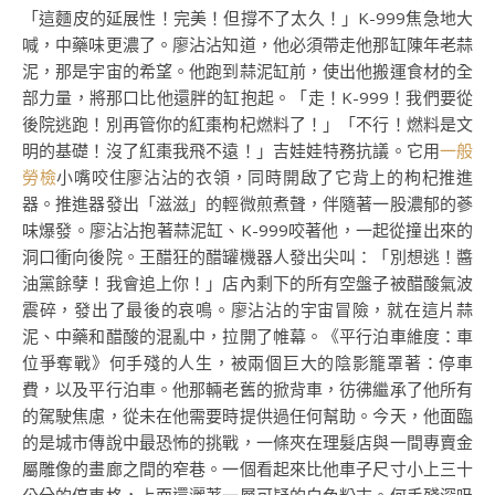
「這麵皮的延展性！完美！但撐不了太久！」K-999焦急地大
喊，中藥味更濃了。廖沾沾知道，他必須帶走他那缸陳年老蒜
泥，那是宇宙的希望。他跑到蒜泥缸前，使出他搬運食材的全
部力量，將那口比他還胖的缸抱起。「走！K-999！我們要從
後院逃跑！別再管你的紅棗枸杞燃料了！」「不行！燃料是文
明的基礎！沒了紅棗我飛不遠！」吉娃娃特務抗議。它用
一般
勞檢
小嘴咬住廖沾沾的衣領，同時開啟了它背上的枸杞推進
器。推進器發出「滋滋」的輕微煎煮聲，伴隨著一股濃郁的蔘
味爆發。廖沾沾抱著蒜泥缸、K-999咬著他，一起從撞出來的
洞口衝向後院。王醋狂的醋罐機器人發出尖叫：「別想逃！醬
油黨餘孽！我會追上你！」店內剩下的所有空盤子被醋酸氣波
震碎，發出了最後的哀鳴。廖沾沾的宇宙冒險，就在這片蒜
泥、中藥和醋酸的混亂中，拉開了帷幕。《平行泊車維度：車
位爭奪戰》何手殘的人生，被兩個巨大的陰影籠罩著：停車
費，以及平行泊車。他那輛老舊的掀背車，彷彿繼承了他所有
的駕駛焦慮，從未在他需要時提供過任何幫助。今天，他面臨
的是城市傳說中最恐怖的挑戰，一條夾在理髮店與一間專賣金
屬雕像的畫廊之間的窄巷。一個看起來比他車子尺寸小上三十