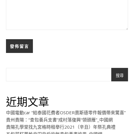
搜尋
近期文章
中國電動car “給泰國花費者OSDER奧斯德零件報價帶來驚喜”
貴州貴陽：“查包養兵支書”成村落復興“領頭雁”_中國網
貴陽孔學堂找九宮格時租舉行2021（辛丑）年祭孔典禮