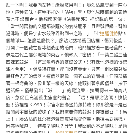
紅一下啊！我要向左轉！綠燈沒用啊！」廖沾沾感覺到一陣心
悸。這種氣味，這種不祥的「咕嚕」聲，與他兒時聽到的家傳
預言不謀而合。他想起家傳《沾醬秘笈》裡記載的第一句：
「當世間萬物的交通都被麵皮的氣味籠罩，且燈號恒綠、聲如
湯沸時，便是宇宙水餃臨界點到來之時。」「七
巡迴健檢
點五
個地球年…怎麼這麼快？」廖沾沾猛地衝回店裡，衝到後廚，
打開了一個藏在舊冰櫃後面的暗門。暗門裡放著一個老舊的、
像是古代金屬保險箱的東西。他輸入了密碼：「一醬二醋三油
四辣五蒜泥」（這是醬料界的基礎公式，只有像他這樣的傳統
派才會用）。保險箱打開，裡面沒有黃金，只有一個閃爍著詭
異紅色光芒的儀器。這儀器很像一個老式的對講機，但頂部插
著一根彎曲的、像韭菜一樣的天線。他顫抖著拿起儀器，按下
通話鈕。儀器發出「滋——」的電流聲，接著傳來一陣高八
度、急促且充滿養生焦慮的聲音。「喂！是廖沾沾嗎！快接
聽！這裡是 K-999！宇宙水餃聯盟特級特務！你那邊是不是已
經聞到宇宙級的酸味了？我們需要你的蒜泥！你被徵召了！馬
上！」廖沾沾的耳朵被這聲音震得嗡嗡作響，他捏著對講機，
困惑地喊道：「特務？酸味？等等！我聞到的不是酸味！是麵