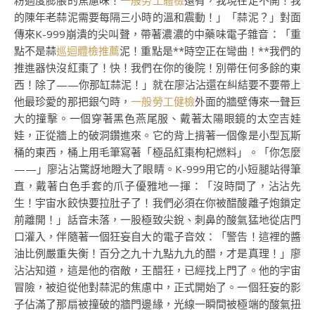
粉過度膨脹的焦慮味！
一般勞工體檢
還有，我現在走不開！我
的陳年老蒜泥需要每隔三小時的溫和震動！」「蒜泥？」對面
傳來K-999崩潰的尖叫聲，帶著濃濃的中藥味電子雜音：「重
點不是蒜
巡迴體檢推薦
泥！重點是**時空正在彎曲！**我們的
推進器快沒紅棗了！快！我們在你的後院！別帶任何多餘的東
西！除了——你那缸蒜泥！」就在廖沾沾還在糾結要不要帶上
他最珍愛的那把銀勺時，
一般勞工健檢
外面的牆壁傳來一聲巨
大的撞擊。一個穿著黑色燕尾服、戴著太陽眼鏡的太空吉娃
娃，正從牆上的破洞鑽進來。它的背上揹著一個像是小型瓦斯
桶的東西，桶上用毛筆寫著「極品紅棗枸杞燃料」。「你怎麼
——」廖沾沾驚訝地瞪大了眼睛。K-999用它的小短腿站得筆
直，戴著白色手套的爪子優雅地一揮：「沒時間了，沾沾先
生！宇宙水餃快要拉肚子了！我們必須在你被醋酸離子炮鎖定
前離開！」話音未落，一股極致尖銳、刺鼻的酸氣猛地從店門
口灌入，伴隨著一個狂妄自大的電子音效：「警告！這裡的醬
油比例嚴重失衡！百分之九十九點九九的醋，才是真理！」廖
沾沾知道，這是他的宿敵，王醋狂，已經找上門了。他的宇宙
冒險，被迫從他對蒜泥的焦慮中，正式開始了。一個狂妄的影
子佔滿了那扇被撞破的牆門邊緣，光線一瞬間被極端的酸氣扭