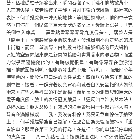
芒。猛地從柱子爆發出來，瞬間吞噬了何手殘和他的掀背車。
光芒消失後，窄巷恢復了平靜，只剩下獨角獸雕像一臉困惑的
表情。何手殘感覺一陣天旋地轉，等他回過神來，他的車子竟
然垂直停在一個貼滿了巨大獎狀的牆壁上。獎狀上寫著：「完
美倒車入庫獎——第零點零零零零零九度偏差。」落款人是
「倒車王」。他趕緊從車窗探出頭，發現周圍不再是熟悉的城
市街道，而是一望無際、由無數白線和編號組成的巨大網格。
這裡的空氣聞起來像是新買的輪胎和劣質香水的混合物，而重
力似乎是隨機變化的，有時感覺很重，有時像漂浮在游泳池
裡。他試圖按喇叭，但喇叭發出的不是「叭叭」，而是他童年
時學會的、關於泊車口訣的魔性兒歌。四面八方傳來了刺耳的
剎車聲，接著，一群穿著反光背心和戴著白色安全帽的人朝他
衝來。這些人手裡拿的不是警棍，而是長長的測量尺和巨大的
電子角度儀，臉上的表情極度嚴肅。「違反泊車維度基本法！
斜停入庫！罪大惡極！」領頭的泊車警察用一個擴音器大喊，
聲音充滿機械感。「我、我沒有斜停！我只是垂直停在了牆壁
上！」何手殘趕緊為自己辯解，但聲音因為恐懼而顫抖。「垂
直泊車？那是在第三次元的行為，在這裡，你的車體與停車線
的夾角是——八十九點七度！按照維度法則，你必須接受懲