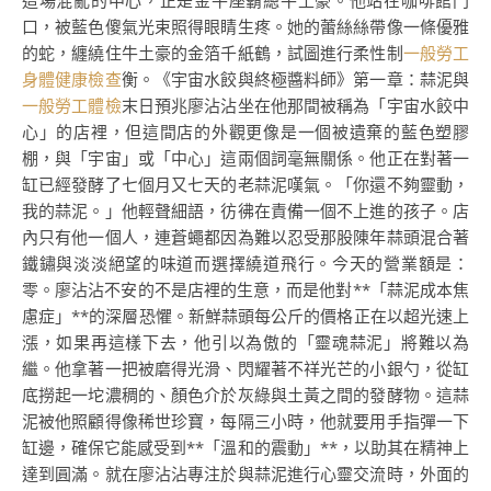
這場混亂的中心，正是金牛座霸總牛土豪。他站在咖啡館門
口，被藍色傻氣光束照得眼睛生疼。她的蕾絲絲帶像一條優雅
的蛇，纏繞住牛土豪的金箔千紙鶴，試圖進行柔性制
一般勞工
身體健康檢查
衡。《宇宙水餃與終極醬料師》第一章：蒜泥與
一般勞工體檢
末日預兆廖沾沾坐在他那間被稱為「宇宙水餃中
心」的店裡，但這間店的外觀更像是一個被遺棄的藍色塑膠
棚，與「宇宙」或「中心」這兩個詞毫無關係。他正在對著一
缸已經發酵了七個月又七天的老蒜泥嘆氣。「你還不夠靈動，
我的蒜泥。」他輕聲細語，彷彿在責備一個不上進的孩子。店
內只有他一個人，連蒼蠅都因為難以忍受那股陳年蒜頭混合著
鐵鏽與淡淡絕望的味道而選擇繞道飛行。今天的營業額是：
零。廖沾沾不安的不是店裡的生意，而是他對**「蒜泥成本焦
慮症」**的深層恐懼。新鮮蒜頭每公斤的價格正在以超光速上
漲，如果再這樣下去，他引以為傲的「靈魂蒜泥」將難以為
繼。他拿著一把被磨得光滑、閃耀著不祥光芒的小銀勺，從缸
底撈起一坨濃稠的、顏色介於灰綠與土黃之間的發酵物。這蒜
泥被他照顧得像稀世珍寶，每隔三小時，他就要用手指彈一下
缸邊，確保它能感受到**「溫和的震動」**，以助其在精神上
達到圓滿。就在廖沾沾專注於與蒜泥進行心靈交流時，外面的