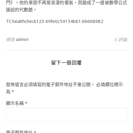
門》。他的單戀不再是浪漫的傻氣，而變成了一道被數學公式
逼迫的代數題。
TC:healthcheck123 69fe0c54154b61.66668982
通過
admin
0 評論
留下一個回覆
發佈留言必須填寫的電子郵件地址不會公開。
必填欄位標示
為
*
顯示名稱
*
電子郵件地址
*