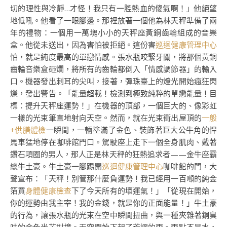
切的理性與冷靜…才怪！我只有一腔熱血的傻氣啊！」他絕望
地低吼。他看了一眼腳邊。那裡放著一個他為林天秤準備了兩
年的禮物：一個用一萬塊小小的天秤座黃銅齒輪組成的音樂
盒。他從未送出，因為害怕被拒絕。這份害
巡迴健康管理中心
怕，就是純度最高的單戀情感。張水瓶咬緊牙關，將那個黃銅
齒輪音樂盒砸爛，將所有的齒輪都倒入「情感調節器」的輸入
口。機器發出刺耳的尖叫，接著，彈珠臺上的燈光開始瘋狂閃
爍，發出警告。「能量超載！檢測到極致純粹的單戀能量！目
標：提升天秤座運勢！」在機器的頂部，一個巨大的、像彩虹
一樣的光束筆直地射向天空。然而，就在光束衝出屋頂的
一般
+供膳體檢
一瞬間，一輛塗滿了金色、裝飾著巨大公牛角的悍
馬車猛地停在咖啡館門口。駕駛座上走下一個全身肌肉、戴著
鑽石項圈的男人，那人正是林天秤的狂熱追求者——金牛座霸
總牛土豪。牛土豪一腳踢開
巡迴健康管理中心
咖啡館的門，大
聲宣布：「天秤！別管那什麼負運勢！我已經用一百噸的純金
箔買
身體健康檢查
下了今天所有的壞運氣！」「從現在開始，
你的運勢由我主宰！我的金錢，就是你的正面能量！」牛土豪
的行為，讓張水瓶的光束在空中瞬間扭曲，與一種夾雜著銅臭