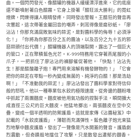
曲。一個閃閃發光、像醋罐的機器人緩緩漂浮進來，它的底座
還不斷噴射著白色醋霧。它身上掛著「醋狂派大勝利」的霓虹
燈牌，閃爍得讓人眼睛發疼，同時發出警報。王醋狂的聲音再
次響起，這次帶著金屬回音的嘲弄，刺耳得像是磨砂紙。「廖
沾沾！你那充滿腐敗氣味的蒜泥，是對醬料學的侮辱！必須淨
化！」「你將為你那百分之五的醬油，以及百分之九十五的邪
惡蒜頭付出代價！」醋罐機器人的頂端裂開，露出了一個巨大
的管口，正在聚積藍色光芒。K-999特務用它穿著燕尾服的小
爪子，一把抓住了廖沾沾的褲腳催促著他。「快點！沾沾先
生！那是醋酸離子炮！專門用來溶解有機發酵物的！」「它會
把你的蒜泥在零點一秒內變成無菌的、純淨的白醋！那是浩劫
啊！」「不准動我的蒜泥！」廖沾沾發出了醬料學家對待信仰
般的怒吼。他以一種專業包水餃的極限速度，從旁邊的麵粉堆
中抓起了兩團麵皮。麵皮被他用氣功般的捏製手法，瞬間擴大
成直徑三公尺的巨大麵皮。他猛地擲出，兩張麵皮在空中交
疊，變成一個半透明的防禦護盾。這就是家傳《沾醬秘笈》中
記載的「水餃皮護盾」，薄韌而充滿彈性。藍色離子炮光束猛
烈地擊中麵皮護盾，發出了一聲像是汽水開蓋的聲音。護盾劇
烈震動，但奇蹟般地擋住了攻擊，只是散發出濃郁的麵香。