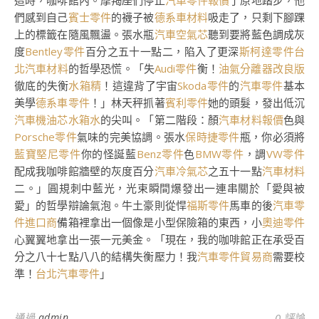
這時，咖啡館內。摩羯座們停止
汽車零件報價
了原地踏步，他
們感到自己
賓士零件
的襪子被
德系車材料
吸走了，只剩下腳踝
上的標籤在隨風飄盪。張水瓶
汽車空氣芯
聽到要將藍色調成灰
度
Bentley零件
百分之五十一點二，陷入了更深
斯柯達零件
台
北汽車材料
的哲學恐慌。「失
Audi零件
衡！
油氣分離器改良版
徹底的失衡
水箱精
！這違背了宇宙
Skoda零件
的
汽車零件
基本
美學
德系車零件
！」林天秤抓著
賓利零件
她的頭髮，發出低沉
汽車機油芯
水箱水
的尖叫。「第二階段：顏
汽車材料報價
色與
Porsche零件
氣味的完美協調。張水
保時捷零件
瓶，你必須將
藍寶堅尼零件
你的怪誕藍
Benz零件
色
BMW零件
，調
VW零件
配成我咖啡館牆壁的灰度百分
汽車冷氣芯
之五十一點
汽車材料
二。」圓規刺中藍光，光束瞬間爆發出一連串關於「愛與被
愛」的哲學辯論氣泡。牛土豪則從悍
福斯零件
馬車的後
汽車零
件進口商
備箱裡拿出一個像是小型保險箱的東西，小
奧迪零件
心翼翼地拿出一張一元美金。「現在，我的咖啡館正在承受百
分之八十七點八八的結構失衡壓力！我
汽車零件貿易商
需要校
準！
台北汽車零件
」
通過
admin
0 評論