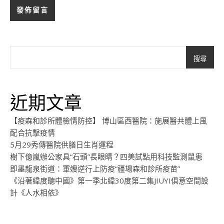
搜尋
近期文章
【疫森和診所體檢情防控】 博山區西醫院：施展醫共體上風
配合抗擊疫情
5月29秀傳醫院供膳日生肖運程
樹下億嵐辦公家具“石頭”長眼睛？四美試點用科技監測鼠患
即墨龍泉街道：軍嫂逆行上防疫“疆場森和診所疫苗”
《沿著緯度聽中國》第一季北緯30度第二集JIUYI俱意空間設
計《人水相依》