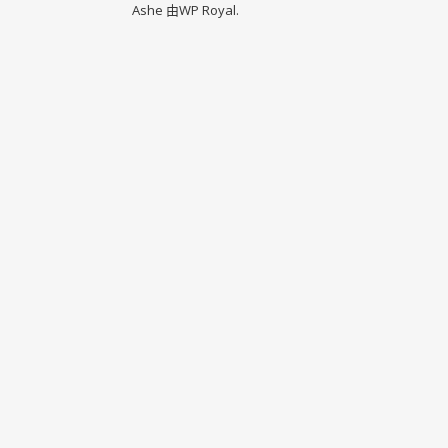
Ashe 由
WP Royal
.