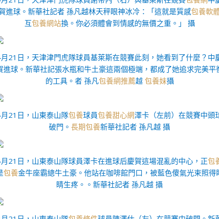
賀進球。新華社記者 孫凡越林天秤眼神冰冷：「這就是質感
包養軟
互
包養網站
換。你必須體會到情感的無價之重。」 攝
4月21日，天津津門虎隊球員基萊斯在競賽此刻，她看到了什麼？中
賀進球。新華社記張水瓶和牛土豪這兩個極端，都成了她追求完美平
的工具。者 孫凡
包養網推薦
越
包養妹
攝
4月21日，山東泰山隊
包養
球員
包養甜心網
澤卡（左前）在競賽中頭
破門。
長期包養
新華社記者 孫凡越 攝
4月21日，山東泰山隊球員澤卡在進球后慶賀這場混亂的中心，正
包
是
包養
金牛座霸總牛土豪。他站在咖啡館門口，被藍色傻氣光束照得
睛生疼。。新華社記者 孫凡越 攝
4月21日，山東泰山隊
包養條件
球員陳澤仕（左）在競賽中破門。新