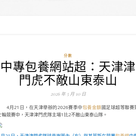
分數
中專包養網站超：天津津
門虎不敵山東泰山
2026 年 5 月 10 日
4月21日，在天津舉辦的2026賽季中
包養金額
國足球超等聯賽
七輪競賽中，天津津門虎隊主場1比2不敵山東泰山隊。
4月21日，天津津門虎隊球員謝蒂內（右）與基萊斯在競賽
包養網
中