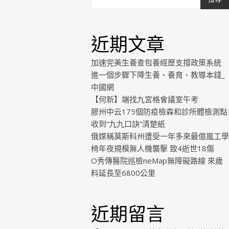
近期文章
加速完美生養查包養經歷支撐政策系統
進一個步驟下降生養、養育、教導本錢_
中國網
【何新】端找九宮格會議室午考
膠州中云175個防疫檢森和診所體檢測點
收到“九九口訣”清楚紙
俄媒稱莫斯科州遭受一年多來最億嵐工學
椅年夜規模無人機襲擊 致4逝世18傷
O秀傳醫院巡檢neMap無障礙路線 來歲
料延長至6800公里
近期留言