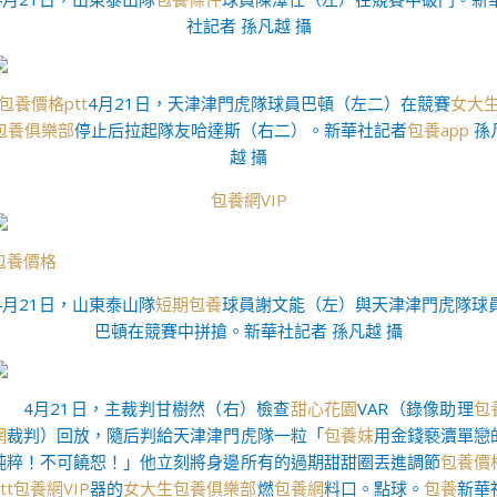
社記者 孫凡越 攝
包養價格ptt
4月21日，天津津門虎隊球員巴頓（左二）在競賽
女大
包養俱樂部
停止后拉起隊友哈達斯（右二）。新華社記者
包養app
孫
越 攝
包養網VIP
包養價格
4月21日，山東泰山隊
短期包養
球員謝文能（左）與天津津門虎隊球
巴頓在競賽中拼搶。新華社記者 孫凡越 攝
4月21日，主裁判甘樹然（右）檢查
甜心花園
VAR（錄像助理
包
網
裁判）回放，隨后判給天津津門虎隊一粒「
包養妹
用金錢褻瀆單戀
純粹！不可饒恕！」他立刻將身邊所有的過期甜甜圈丟進調節
包養價
tt
包養網VIP
器的
女大生包養俱樂部
燃
包養網
料口。點球。
包養
新華