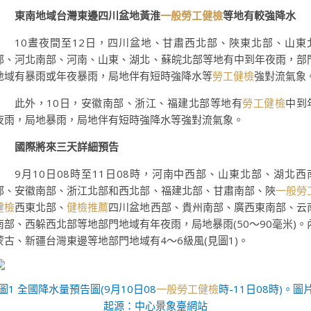
東南地域台灣東邊四川盆地黃淮
一般勞工健檢
等地有較強降水
10晝夜間至12日，四川盆地、甘肅西北部、陜東北部、山東
部、河北南部、河南、山東、湖北、蘇皖北部等地有中到年夜雨，部
地域有暴雨或年夜暴雨，局地伴有短時強降水等
勞工健檢
強對流氣象
此外，10日，安徽南部、浙江、福建北部等地有
勞工健檢
中到
夜雨，局地暴雨，局地伴有短時強降水等強對流氣象。
國際將來三天詳細預告
9月10日08時至11日08時，河南中西部、山東北部、湖北西
部、安徽南部、浙江北部和西北部、福建北部、甘肅南部、陜
一般勞
健檢
西東北部、
健檢推薦
四川盆地西部、貴州南部、廣西東南部、云
南部、西躲西北部等地部門地域有年夜雨，局地暴雨(50～90毫米)。
蒙古、新疆台灣東邊等地部門地域有4～6級風(見圖1)。
圖1 全國降水量預告圖(9月10日08
一般勞工健檢
時-11日08時)。圖
起源：中心景象臺網站