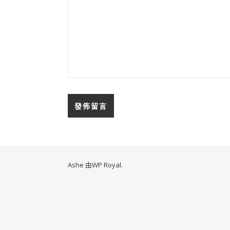
Ashe 由
WP Royal
.