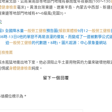
盆地東北部、云南東南部等地部門地域有暴雨或年夜暴雨(100～130
體健康檢查
毫米)。黃淮台灣東邊、遼東半島、內蒙古中西部、新疆
灣東邊等地部門地域有4～6級風(見圖3)。
圖3 全國降水量
一般勞工健檢
預告圖(
餐飲業體檢
9月12
一般勞工健檢
08時-13日0他的單戀不再是浪漫的傻氣，而變成了一道被數學公式
迫
一般勞工健檢
的代數題。8時)。圖片起源：中心景象臺網站
巡檢推薦
張水瓶猛地衝出地下室，他必須阻止牛土豪用物質的力量來破壞他眼
的情感
身體健康檢查
純度。
留下一個回覆
必填欄位標示為
*