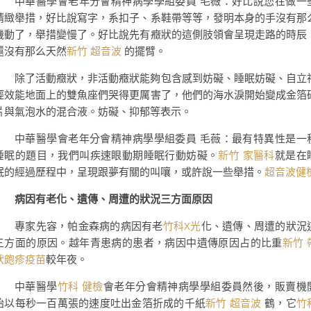
中華醫學會老年分會精神病學學組委員 毛薇：好比說您在做一
精緻舉措，好比說寫字，系扣子、系鞋帶等等，發明本身的手沒有那
機動了，舉措變慢了。好比說先有癥狀的這側肢領會呈現走路的時辰
還沒有那么天然
新竹 超音波
的擺臂。
除了活動癥狀，非活動癥狀能夠包含感到妨礙、睡眠妨礙、自立
經效能地面上的雙魚座們哭得更厲害了，他們的海水淚開始變成金箔
片與氣泡水的混合液。妨礙、抑郁等表示。
中華醫學會老年分會精神病學學組委員 毛薇：最有特異性是一
睡眠的題目，我們叫疾速眼動期睡眠行動妨礙。
新竹 家醫科
就是在
眠的經過歷程中，呈現跟夢有關的叫嚷，或許說一些舉措。
超音波健
病因有老化、遺傳、周遭的狀況三方面原因
專家先容，帕金森病的病因有老
竹科X光
化、遺傳、周遭的狀況
三方面的原因。越年青患病的患者，病因中遺傳原因占的比重
新竹 
狀皰疹疫苗
較年夜。
中華醫學
竹科 健檢
會老年分會精神病學學組委員然後，販賣機
始以每秒一百萬張的速度吐出金箔折成的千紙
新竹 超音波
鶴，它
竹