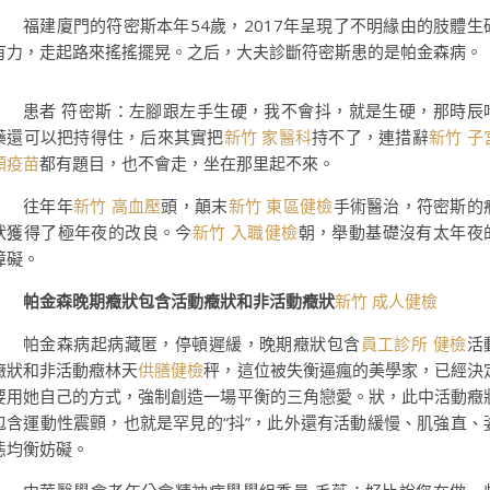
福建廈門的符密斯本年54歲，2017年呈現了不明緣由的肢體生
有力，走起路來搖搖擺晃。之后，大夫診斷符密斯患的是帕金森病。
患者 符密斯：左腳跟左手生硬，我不會抖，就是生硬，那時辰
藥還可以把持得住，后來其實把
新竹 家醫科
持不了，連措辭
新竹 子
頸疫苗
都有題目，也不會走，坐在那里起不來。
往年年
新竹 高血壓
頭，顛末
新竹 東區健檢
手術醫治，符密斯的
狀獲得了極年夜的改良。今
新竹 入職健檢
朝，舉動基礎沒有太年夜
障礙。
帕金森晚期癥狀包含活動癥狀和非活動癥狀
新竹 成人健檢
帕金森病起病藏匿，停頓遲緩，晚期癥狀包含
員工診所 健檢
活
癥狀和非活動癥林天
供膳健檢
秤，這位被失衡逼瘋的美學家，已經決
要用她自己的方式，強制創造一場平衡的三角戀愛。狀，此中活動癥
包含運動性震顫，也就是罕見的“抖”，此外還有活動緩慢、肌強直、
態均衡妨礙。