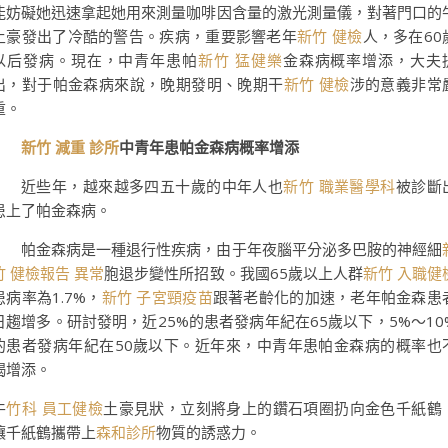
能妨礙她迅速拿起她用來測量咖啡因含量的激光測量儀，對著門口的
土豪發出了冷酷的警告。疾病，重要影響老年
新竹 健檢
人，多在60
以后發病。現在，中青年患帕
新竹 猛健樂
金森病概率增添，大夫
出，對于帕金森病來說，晚期發明、晚期干
新竹 健檢
涉的意義非常
重。
新竹 減重 診所
中青年患帕金森病概率增添
近些年，越來越多四五十歲的中年人也
新竹 職業醫學科
被診斷
患上了帕金森病。
帕金森病是一種退行性疾病，由于年夜腦平分泌多巴胺的神經細
竹 健檢報告 異常
胞退步變性所招致。我國65歲以上人群
新竹 入職健
患病率為1.7%，
新竹 子宮頸疫苗
跟著老齡化的加速，老年帕金森患
日趨增多。研討發明，近25%的患者發病年紀在65歲以下，5%～10
的患者發病年紀在50歲以下。近年來，中青年患帕金森病的概率也
竭增添。
牛
竹科 員工健檢
土豪見狀，立刻將身上的鑽石項圈扔向金色千紙鶴
讓千紙鶴攜帶上
森和診所
物質的誘惑力。