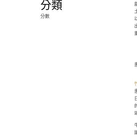
分類
分數