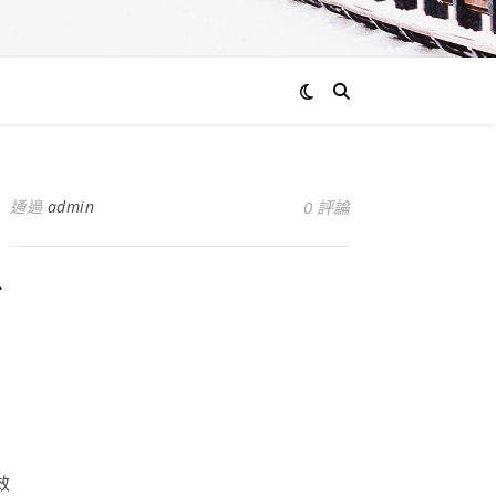
通過
admin
0 評論
治
效