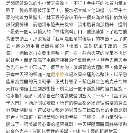
是閃耀著淚光的小小黃銅齒輪。「不行！金牛座的物質力量太
強了！我的單戀被汙染了！」張水瓶大喊。他知道，如果牛土
豪的物質力量勝出，林天秤將會被困在一個充滿金錢和俗氣的
虛假愛情裡，而他將永遠失去機會。張水瓶看向那機器，還剩
下最後一個可以輸入的「情緒燃料」口。他迅速撕下了貼在他
背後衣領上，那張寫著「我就是個單戀傻瓜」的標籤，丟了進
去。他必須用自己最真實的「傻氣」去對抗金牛座的「霸
氣」！調節器再次發出轟鳴，這一次，射向天空的光束不再是
彩虹色，而是充滿了水瓶座特有的怪誕藍色**。藍色光束與金
色光芒在空中形成了一個巨大的、旋轉著的太極圖案，像是在
爭奪林天秤的靈魂。這
健康檢查
場以星座運勢為賭注、以單戀
能量為武器的荒唐戰爭，正式打響了。藍色與金色的光芒在林
天秤咖啡館上空劇烈衝撞，創造出一個不斷旋轉的怪異氣旋。
張水瓶抓著頭，感覺自己的腦袋被強制塞入了一本**《量子美
學入門》。她那間咖啡館，所有的物品都必須遵循嚴格的黃金
分割比例擺放，連咖啡豆都必須以五點三比四點七的重量比例
混合。他知道，這場荒謬的戀愛考驗，已經從一場力量對決，
變成了一場美學與心靈的極限挑戰。林天秤隨即將蕾絲絲帶拋
向金色光芒，試圖以柔性的美學，中和牛土豪的粗暴財富。