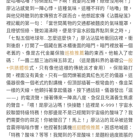
麼咕嚕咕嚕？你倒是紅一下啊！我要向左轉！綠燈沒用啊！」
廖沾沾感覺到一陣心悸。這種氣味，這種不祥的「咕嚕」聲，
與他兒時聽到的家傳預言不謀而合。他想起家傳《沾醬秘笈》
裡記載的第一句：「當世間萬物的交通都被麵皮的氣味籠罩，
且燈號恒綠、聲如湯沸時，便是宇宙水餃臨界點到來之時。」
「七點五個地球年…怎麼這麼快？」廖沾沾猛地衝回店裡，衝
到後廚，打開了一個藏在舊冰櫃後面的暗門。暗門裡放著一個
老舊的、像是古代金屬保險
巡檢推薦
箱的東西。他輸入了密
碼：「一醬二醋三油四辣五蒜泥」（這是醬料界的基礎公
一般
+供膳體檢
式，只有像他這樣的傳統派才會用）。保險箱打
開，裡面沒有黃金，只有一個閃爍著詭異紅色光芒的儀器。這
儀器很像一個老式的對講機，但頂部插著一根彎曲的、像韭菜
一樣的天線。他顫抖著拿起儀器，按下通話鈕。儀器發出「滋
——」的電流聲，接著傳來一陣高八度、急促且充滿養生焦慮
的聲音。「喂！是廖沾沾嗎！快接聽！這裡是 K-999！宇宙水
餃聯盟特級特務！你那邊是不是已經聞到宇宙級的酸味了？我
們需要你的蒜泥！你被徵召了！馬上！」廖沾沾的耳朵被這聲
音震得嗡嗡作響，他捏著對講機
巡迴體檢推薦
，困惑地喊道：
「特務？酸味？等等！我聞到的不是酸味！是麵粉過度膨脹的