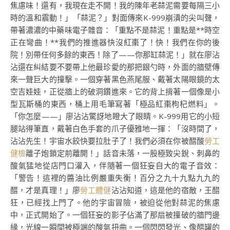
焦慮味！還有，我現在走不開！我的陳年老蒜泥需要每隔三小
時的溫和震動！」「蒜泥？」對面傳來K-999崩潰的尖叫聲，
帶著濃濃的中藥味電子雜音：「重點不是蒜泥！重點是**時空
正在彎曲！**我們的推進器快沒紅棗了！快！我們在你的後
院！別帶任何多餘的東西！除了——你那缸蒜泥！」就在廖沾
沾還在糾結要不要帶上他最珍愛的那把銀勺時，外面的牆壁傳
來一聲巨大的撞擊。一個穿著黑色燕尾服、戴著太陽眼鏡的太
空吉娃娃，正從牆上的破洞鑽進來。它的背上揹著一個像是小
型瓦斯桶的東西，桶上用毛筆寫著「極品紅棗枸杞燃料」。
「你怎麼——」廖沾沾驚訝地瞪大了眼睛。K-999用它的小短
腿站得筆直，戴著白色手套的爪子優雅地一揮：「沒時間了，
沾沾先生！宇宙水餃快要拉肚子了！我們必須在你被醋酸
勞工
健檢
離子炮鎖定前離開！」話音未落，一股極致尖銳、刺鼻的
酸氣猛地從店門口灌入，伴隨著一個狂妄自大的電子音效：
「警告！這裡的醬油比例嚴重失衡！百分之九十九點九九的
醋，才是真理！」廖
勞工體健
沾沾知道，這是他的宿敵，王醋
狂，已經找上門了。他的宇宙冒險，被迫從他對蒜泥的焦慮
中，正式開始了。一個狂妄的影子佔滿了那扇被撞破的牆門邊
緣，光線一瞬間被極端的酸氣扭曲。一個閃閃發光、像醋罐的