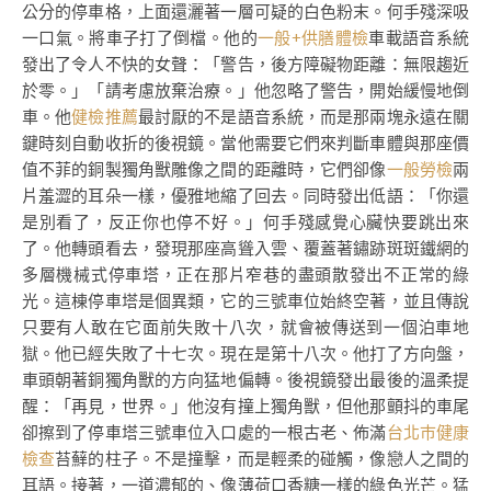
公分的停車格，上面還灑著一層可疑的白色粉末。何手殘深吸
一口氣。將車子打了倒檔。他的
一般+供膳體檢
車載語音系統
發出了令人不快的女聲：「警告，後方障礙物距離：無限趨近
於零。」「請考慮放棄治療。」他忽略了警告，開始緩慢地倒
車。他
健檢推薦
最討厭的不是語音系統，而是那兩塊永遠在關
鍵時刻自動收折的後視鏡。當他需要它們來判斷車體與那座價
值不菲的銅製獨角獸雕像之間的距離時，它們卻像
一般勞檢
兩
片羞澀的耳朵一樣，優雅地縮了回去。同時發出低語：「你還
是別看了，反正你也停不好。」何手殘感覺心臟快要跳出來
了。他轉頭看去，發現那座高聳入雲、覆蓋著鏽跡斑斑鐵網的
多層機械式停車塔，正在那片窄巷的盡頭散發出不正常的綠
光。這棟停車塔是個異類，它的三號車位始終空著，並且傳說
只要有人敢在它面前失敗十八次，就會被傳送到一個泊車地
獄。他已經失敗了十七次。現在是第十八次。他打了方向盤，
車頭朝著銅獨角獸的方向猛地偏轉。後視鏡發出最後的溫柔提
醒：「再見，世界。」他沒有撞上獨角獸，但他那顫抖的車尾
卻擦到了停車塔三號車位入口處的一根古老、佈滿
台北巿健康
檢查
苔蘚的柱子。不是撞擊，而是輕柔的碰觸，像戀人之間的
耳語。接著，一道濃郁的、像薄荷口香糖一樣的綠色光芒。猛