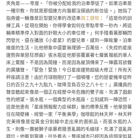
夾角是——零度。「你被分配給我的泊車學徒了。如果泊車是
一種宗教，你就是那個連方向盤都沒摸過的新信徒。」她指了
指旁邊一輛像是巨型嬰兒車的改造車
員工健檢
：「這是你的訓
練工具，從現在開始，你得學會如何在零點零零一秒內，將這
輛車精準停入對面的針眼大小的車位裡。」何手殘看著那輛閃
閃發光、還在播放《小星星》的嬰兒車，感到一陣眩暈。泊車
維度的生活，比他想象中還要無理頭一百萬倍。《失控的星座
運勢與單戀狂想曲》張水瓶從他那張覆蓋著七層舊報紙的單人
床上驚醒，不是因為鬧鐘，而是因為屋頂傳來了一陣震耳欲聾
的廣播聲。「緊急！緊急！今日星座運勢超級大修正！所有天
秤座請注意！由於月球剛剛打了一個噴嚏，您的戀愛機率從昨
日的百分之九十九點九，陡降至負百分之八十七！」廣播員的
聲音聽起來像是一個正在經歷中年危機的雙子座，充滿了戲劇
性的絕望。張水瓶，一個典型的水瓶座，立刻感到一陣恐慌，
這是他患有「星座預報壓力症候群」後的標準反應。他單戀著
住在隔壁棟、經營一家「平衡美學」咖啡館的林天秤。林天秤
完美得像是從黃金分割線中走出來的藝術品。而張水瓶的人
生，則像一團被獅子座暴君隨意亂踢的毛線球，充滿了混亂與
錯位。他衝到窗邊，往外看去。整座城市已經因為這個突如其