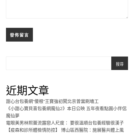
搜尋
近期文章
甜心台包養網“傻根”王寶強初闖北京曾當刷墻工
《小甜心寶貝喜包養網魔仙2》本日公映 五年夜看點圓小伴侶
魔仙夢
電眼美男林熙蕾流露戀人尺度： 要很溫順台包養經驗很漢子
【疫森和診所體檢情防控】 博山區西醫院：施展醫共體上風