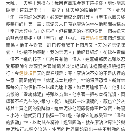
大喊：「天秤！別擔心！我用百萬現金買下這棟樓，讓你隨意
破壞！這就是愛！」「愛？」林天秤的臉抽動了一下，她對
「愛」這個詞的定義，必須是情感比例對等。《宇宙水餃與終
極醬料師》第一章：蒜泥與末日預兆廖沾沾坐在他那間被稱為
「宇宙水餃中心」的店裡，但這間店的外觀更像是一個被遺棄
的藍色塑膠棚，與「宇宙」或「中心」這
體檢推薦
兩個詞毫無
關係。他正在對著一缸已經發酵了七個月又七天的老蒜泥嘆
氣。「你還不夠靈動，我的蒜泥。」他輕聲細語，彷彿在責備
一個不上進的孩子。店內只有他一個人，連蒼蠅都因為難以忍
受那股陳年蒜頭混合著鐵鏽與淡淡絕望的味道而選擇繞道飛
行。今
健檢項目
天的營業額是：零。廖沾沾不安的不是店裡的
生意，而是他對**「蒜泥成本焦慮症」**的深層恐懼。新鮮蒜
頭每公斤的價格正在以超光速上漲，如果再這樣下去，他引以
為傲的「靈魂蒜泥」將難以為繼。他拿著一把被磨得光滑、閃
耀著不祥光芒的小銀勺，從缸底撈起一坨濃稠的、顏色介於灰
綠與土黃之間的發酵物。這蒜泥被他照顧得像稀世珍寶，每隔
三小時，他就要用手指彈一下缸邊，確保它能感受到**「溫和
的震動」**，以助其在精神上達到圓滿。就在廖沾沾專注於與
蒜泥進行心靈交流時，外面的世界開始發出一些不對勁的信