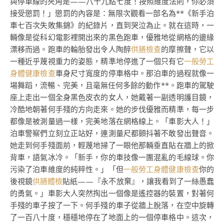
與停車線的夾角是——八十九點七度！按照維度法則，你必須
接受懲罰！」懲罰的內容是：無限次觀看一部名為**《新手泊
車七百次失敗集錦》的紀錄片，直到哭泣為止。就在這時，一
輛像是從科幻電影裡開出來的黑色跑車，優雅地從網格的邊緣
漂移而過。跑車的輪胎發出令人陶醉
供膳檢查
的摩擦聲，它以
一種近乎蔑視重力的姿態，精準地停進了一個只有它
一般勞工
身體健康檢查
車身尺寸寬度的停車格中。那泊車的過程就像一
場舞蹈，流暢、完美，且毫無任何多餘的動作**。跑車的駕駛
座上走出一個全身黑色皮衣的女人，她戴著一副透明護目鏡，
冷酷地朝著何手殘的方向走來。她的步伐優雅而精準，每一步
都像是被測量過一樣，完美地落在網格線上。「車影大人！」
泊車警察們立刻立正站好，連測量尺都顫抖著不敢發出聲音。
她走到何手殘面前，輕蔑地掃了一眼他那輛垂直貼在牆上的掀
背車，語氣冰冷。「新手，你的車技像一團混亂的毛線球。你
污染了泊車維度的純粹性。」「但
一般勞工身體健康檢查
你的
後視鏡
供膳體檢
貼紙——『永不放棄』，讓我看到了一絲愚蠢
的勇氣。」車影大人突然掏出一個像是遙控器的裝置，對著何
手殘的車子按了一下。何手殘的車子從牆上脫落，在空中旋轉
了一百八十度，穩穩地停在了地面上的一個停車格中。這次，