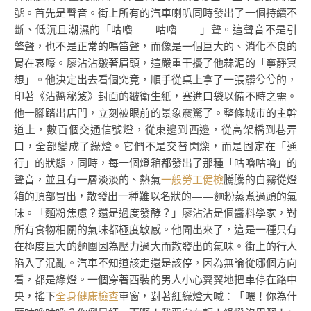
號。首先是聲音。街上所有的汽車喇叭同時發出了一個持續不
斷、低沉且潮濕的「咕嚕——咕嚕——」聲。這聲音不是引
擎聲，也不是正常的鳴笛聲，而像是一個巨大的、消化不良的
胃在哀嚎。廖沾沾皺著眉頭，這嚴重干擾了他蒜泥的「寧靜冥
想」。他決定出去看個究竟，順手從桌上拿了一張髒兮兮的，
印著《沾醬秘笈》封面的皺衛生紙，塞進口袋以備不時之需。
他一腳踏出店門，立刻被眼前的景象震驚了。整條城市的主幹
道上，數百個交通信號燈，從東邊到西邊，從高架橋到巷弄
口，全部變成了綠燈。它們不是交替閃爍，而是固定在「通
行」的狀態，同時，每一個燈箱都發出了那種「咕嚕咕嚕」的
聲音，並且有一層淡淡的、熱氣
一般勞工健檢
騰騰的白霧從燈
箱的頂部冒出，散發出一種難以名狀的——麵粉蒸煮過頭的氣
味。「麵粉焦慮？還是過度發酵？」廖沾沾是個醬料學家，對
所有食物相關的氣味都極度敏感。他聞出來了，這是一種只有
在極度巨大的麵團因為壓力過大而散發出的氣味。街上的行人
陷入了混亂。汽車不知道該走還是該停，因為無論從哪個方向
看，都是綠燈。一個穿著西裝的男人小心翼翼地把車停在路中
央，搖下
全身健康檢查
車窗，對著紅綠燈大喊：「喂！你為什