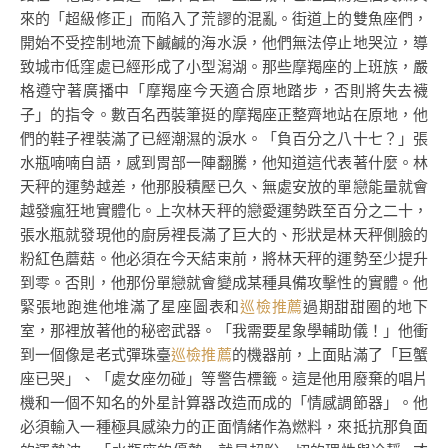
來的「超級修正」而陷入了荒謬的混亂。街道上的雙魚座們，
開始不受控制地流下鹹鹹的海水淚，他們無法停止地哭泣，導
致城市低窪處已經形成了小型潟湖。那些摩羯座的上班族，嚴
格遵守著廣播中「摩羯座今天適合原地踏步，否則將失去襪
子」的指令。數百名西裝筆挺的摩羯座正整齊地站在原地，他
們的鞋子裡裝滿了已經潮濕的淚水。「負百分之八十七？」張
水瓶喃喃自語，感到胃部一陣翻騰，他知道這代表著什麼。林
天秤的運勢越差，他那股積壓已久、無處安放的單戀能量就會
越發瘋狂地實體化。上次林天秤的戀愛運勢跌至百分之二十，
張水瓶就發現他的廚房裡長滿了巨大的、形狀是林天秤側臉的
粉紅色蘑菇。他必須在今天結束前，將林天秤的運勢至少提升
到零。否則，他那份單戀就會變成某種具備攻擊性的實體。他
緊張地跑進他堆滿了星座圖表和
巡檢推薦
過期甜甜圈的地下
室，那裡放著他的秘密武器。「我需要星象學輔助儀！」他衝
到一個像是老式彈珠臺
巡檢推薦
的機器前，上面貼滿了「巨蟹
座已哭」、「處女座勿碰」等警告標籤。這是他用廢棄的唱片
機和一個不知名的外星計算器改造而成的「情感調節器」。他
必須輸入一種極具感染力的正面情緒作為燃料，來抵抗那負面