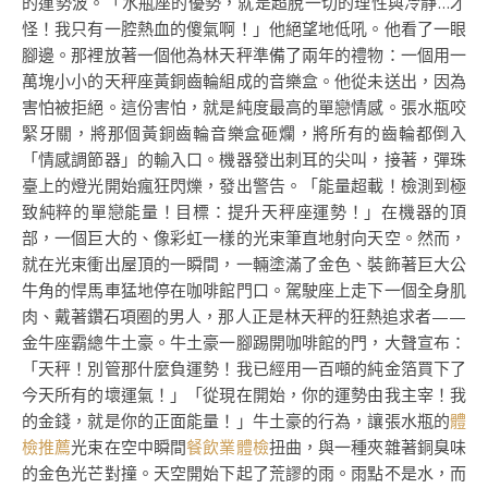
的運勢波。「水瓶座的優勢，就是超脫一切的理性與冷靜…才
怪！我只有一腔熱血的傻氣啊！」他絕望地低吼。他看了一眼
腳邊。那裡放著一個他為林天秤準備了兩年的禮物：一個用一
萬塊小小的天秤座黃銅齒輪組成的音樂盒。他從未送出，因為
害怕被拒絕。這份害怕，就是純度最高的單戀情感。張水瓶咬
緊牙關，將那個黃銅齒輪音樂盒砸爛，將所有的齒輪都倒入
「情感調節器」的輸入口。機器發出刺耳的尖叫，接著，彈珠
臺上的燈光開始瘋狂閃爍，發出警告。「能量超載！檢測到極
致純粹的單戀能量！目標：提升天秤座運勢！」在機器的頂
部，一個巨大的、像彩虹一樣的光束筆直地射向天空。然而，
就在光束衝出屋頂的一瞬間，一輛塗滿了金色、裝飾著巨大公
牛角的悍馬車猛地停在咖啡館門口。駕駛座上走下一個全身肌
肉、戴著鑽石項圈的男人，那人正是林天秤的狂熱追求者——
金牛座霸總牛土豪。牛土豪一腳踢開咖啡館的門，大聲宣布：
「天秤！別管那什麼負運勢！我已經用一百噸的純金箔買下了
今天所有的壞運氣！」「從現在開始，你的運勢由我主宰！我
的金錢，就是你的正面能量！」牛土豪的行為，讓張水瓶的
體
檢推薦
光束在空中瞬間
餐飲業體檢
扭曲，與一種夾雜著銅臭味
的金色光芒對撞。天空開始下起了荒謬的雨。雨點不是水，而