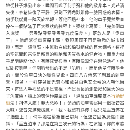
地從柱子爆發出來，瞬間吞噬了何手殘和他的掀背車。光芒消
失後，窄巷恢復了平靜，只剩下獨角獸雕像一臉困惑的表情。
何手殘感覺一陣天旋地轉，等他回過神來，他的車子竟然垂直
停在一個貼滿了巨大獎狀的牆壁上。獎狀上寫著：「完美倒車
入庫獎——第零點零零零零零九度偏差。」落款人是「倒車
王」。他趕緊從車窗探出頭，發現周圍不再是熟悉的城市街
道，而是一望無際、由無數白線和編號組成的巨大網格。這裡
的空氣聞起來像是新買的輪胎和劣質香水的混合物，而重力似
乎是隨機變化的，有時感覺很重，有時像漂浮在游泳池裡。他
試圖按喇叭，但喇叭發出的不是「叭叭」，而是他童年時學會
的、關於泊車口訣的魔性兒歌。四面八方傳來了刺耳的剎車
聲，接著，一群穿著反光背心和戴著白色安全帽的人朝他衝
來。這些人手裡拿的不是警棍，而是長長的測量尺和巨大的電
子角度儀，臉上的表情極度嚴肅。「違反泊車維度基本
行動健
檢
法！斜停入庫！罪大惡極！」領頭的泊車警察用一個擴音器
大喊，聲音充滿機械感。「我、我沒有斜停！我只是垂直停在
了牆壁上！」何手殘趕緊為自己辯解，但聲音因為恐懼而顫
抖。「垂直泊車？那是在第三次元的行為，在這裡，你的車體