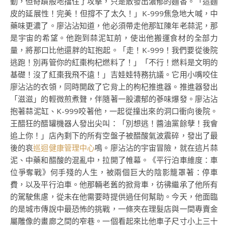
動，但奇蹟般地擋住了攻擊，只是散發出濃郁的麵香。「這麵
皮的延展性！完美！但撐不了太久！」K-999焦急地大喊，中
藥味更濃了。廖沾沾知道，他必須帶走他那缸陳年老蒜泥，那
是宇宙的希望。他跑到蒜泥缸前，使出他搬運食材的全部力
量，將那口比他還胖的缸抱起。「走！K-999！我們要從後院
逃跑！別再管你的紅棗枸杞燃料了！」「不行！燃料是文明的
基礎！沒了紅棗我飛不遠！」吉娃娃特務抗議。它用小嘴咬住
廖沾沾的衣領，同時開啟了它背上的枸杞推進器。推進器發出
「滋滋」的輕微煎煮聲，伴隨著一股濃郁的蔘味爆發。廖沾沾
抱著蒜泥缸、K-999咬著他，一起從撞出來的洞口衝向後院。
王醋狂的醋罐機器人發出尖叫：「別想逃！醬油黨餘孽！我會
追上你！」店內剩下的所有空盤子被醋酸氣波震碎，發出了最
後的哀
巡迴健康管理中心
鳴。廖沾沾的宇宙冒險，就在這片蒜
泥、中藥和醋酸的混亂中，拉開了帷幕。《平行泊車維度：車
位爭奪戰》何手殘的人生，被兩個巨大的陰影籠罩著：停車
費，以及平行泊車。他那輛老舊的掀背車，彷彿繼承了他所有
的駕駛焦慮，從未在他需要時提供過任何幫助。今天，他面臨
的是城市傳說中最恐怖的挑戰，一條夾在理髮店與一間專賣金
屬雕像的畫廊之間的窄巷。一個看起來比他車子尺寸小上三十