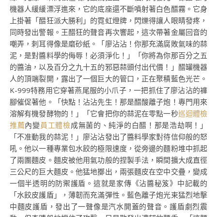
機器人緩緩漂浮進來，它的底座還不斷噴射著白色醋霧。它身
上掛著「醋狂派大勝利」的霓虹燈牌，閃爍得讓人眼睛發疼，
同時發出警報。王醋狂的聲音再次響起，這次帶著金屬回音的
嘲弄，刺耳得像是磨砂紙。「廖沾沾！你那充滿腐敗氣味的蒜
泥，是對醬料學的侮辱！必須淨化！」「你將為你那百分之五
的醬油，以及百分之九十五的邪惡蒜頭付出代價！」醋罐機器
人的頂端裂開，露出了一個巨大的管口，正在聚積藍色光芒。
K-999特務用它穿著燕尾服的小爪子，一把抓住了廖沾沾的褲
腳催促著他。「快點！沾沾先生！那是醋酸離子炮！專門用來
溶解有機發酵物的！」「它會把你的蒜泥在零點一秒
巡迴體檢
推薦
內變
員工體檢
成無菌的、純淨的白醋！那是浩劫啊！」
「不准動我的蒜泥！」廖沾沾發出了醬料學家對待信仰般的怒
吼。他以一種專業包水餃的極限速度，從旁邊的麵粉堆中抓起
了兩團麵皮。麵皮被他用氣功般的捏製手法，瞬間擴大成直徑
三公尺的巨大麵皮。他猛地擲出，兩張麵皮在空中交疊，變成
一個半透明的防禦護盾。這就是家傳《沾醬秘笈》中記載的
「水餃皮護盾」，薄韌而充滿彈性。藍色離子炮光束猛烈地擊
中麵皮護盾，發出了一聲像是汽水開蓋的聲音。護盾劇烈震