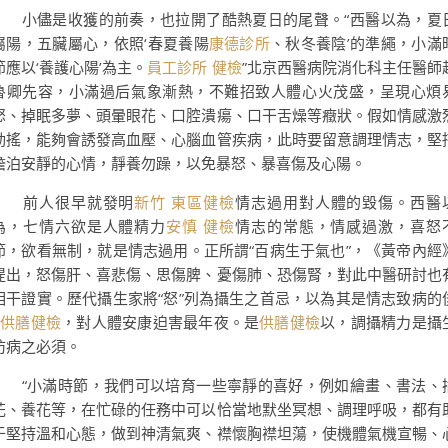
小儘是收獲的前奏，也拉開了酷熱夏日的尾聲。“西醫以為，夏
屬陽，五臟屬心，依照‘春夏養陽
康德診所
、秋冬養陰’的準繩，小滿
節應以‘養護心陽’為主。
員工診所 健檢
”北京西醫病院消化科主任醫師
魯卿先容，小滿過后氣象漸熱，不難招致人體心火茂盛，呈現心煩
怒、掉眠多夢、頭暈眼花、口腔潰瘍、口干舌燥等癥狀。假如情感激
動搖，能夠會誘發高血壓、心腦血管疾病，此時要留意調理情志，堅
澹泊安靜的心情，靜養勿躁，以免暴怒、暴喜傷及心陽。
前人很早就發明
新竹 東區健檢
情志過用對人體的毀傷。西醫
為，七情六欲是人體精力
安慎 健檢
情志的常態，情感過激，喜怒
節，欲看無制，就是情志過用。正所謂“百病生于氣也”，《黃帝內經
提出，怒傷肝、喜悲傷、思傷脾、憂傷肺、恐傷腎，對此中醫研討也
相干證實。歷代攝生家將“怒”列為攝生之首忌，以為其是情志致病的
供膳健檢
，對人體安康迫害最年夜。是
供膳健檢
以，調攝精力是攝
防病之必須。
“小滿時節，我們可以培育一些寧靜的喜好，例如繪畫、書法、
花、養花等，在忙碌的任務中可以恰當地默坐冥想、調理呼吸，都有
于堅持溫和心態，做到神清氣爽、襟懷胸襟坦蕩，使機體氣機宣暢、