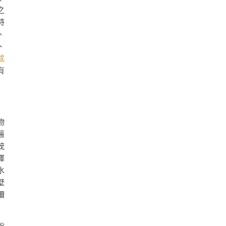
之
時
、
、
成
有
物
醫
茂
擇
水
墅
彌