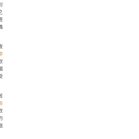
對
之
逐
滿
夜
帶
飲
國
受
苦
檢
收
的
滋