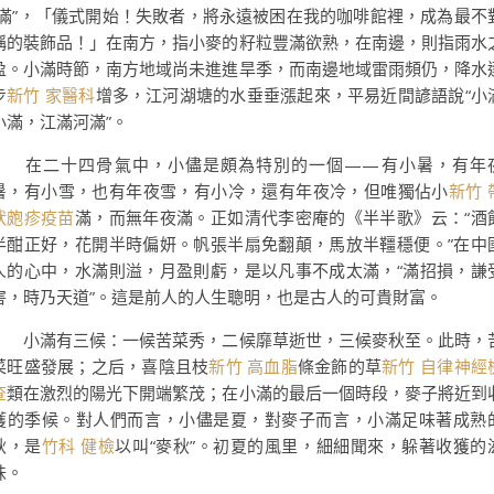
“滿”，「儀式開始！失敗者，將永遠被困在我的咖啡館裡，成為最不
稱的裝飾品！」在南方，指小麥的籽粒豐滿欲熟，在南邊，則指雨水
盈。小滿時節，南方地域尚未進進旱季，而南邊地域雷雨頻仍，降水
步
新竹 家醫科
增多，江河湖塘的水垂垂漲起來，平易近間諺語說“小
小滿，江滿河滿”。
在二十四骨氣中，小儘是頗為特別的一個——有小暑，有年
暑，有小雪，也有年夜雪，有小冷，還有年夜冷，但唯獨佔小
新竹 
狀皰疹疫苗
滿，而無年夜滿。正如清代李密庵的《半半歌》云：“酒
半酣正好，花開半時偏妍。帆張半扇免翻顛，馬放半韁穩便。”在中
人的心中，水滿則溢，月盈則虧，是以凡事不成太滿，“滿招損，謙
害，時乃天道”。這是前人的人生聰明，也是古人的可貴財富。
小滿有三候：一候苦菜秀，二候靡草逝世，三候麥秋至。此時，
菜旺盛發展；之后，喜陰且枝
新竹 高血脂
條金飾的草
新竹 自律神經
查
類在激烈的陽光下開端繁茂；在小滿的最后一個時段，麥子將近到
獲的季候。對人們而言，小儘是夏，對麥子而言，小滿足味著成熟
秋，是
竹科 健檢
以叫“麥秋”。初夏的風里，細細聞來，躲著收獲的
味。