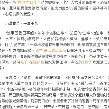
神得養。”
新竹 子宮頸疫苗
趙魯卿提示，老年人尤其是高血壓、心臟
患者，此時更應留意調理情感，加大力度對心臟的頤養，堅持神清
和、心境高興的狀況。
小滿食苦，一夏不苦
“蠶事既登田事起，年年小滿動三車”，這里的“三車”指油車、
車、水車。舊時小滿時節，人們忙著榨油、繅絲、澆灌，一派忙碌
象。除了“動三車”，一些地域還有祭車神的風俗，即祭奠掌管這三車
神靈，祈求風調雨順，
新竹 帶狀皰疹疫苗
有個好收穫。祭車神時，
家會將魚肉、噴鼻燭等物品擺放在水車後面，停止祭拜。祭品中要有
杯淨水，祭時
新竹 在職體檢
將水潑進田中，有祝
竹科X光
水源涌旺
意。
東風吹，苦菜長，荒灘野地是糧倉。正所謂“小滿之日苦菜秀”，
菜是中國人最早食用的野菜之一，《詩經》有云“采苦采苦，首陽
下”。小滿預示著小麥等農作物籽粒將熟未熟，但究竟恰是青黃不接
時辰，而田間地頭的野菜正蓬勃發展，舊她迅速拿起她用來測量咖啡
含量的激光測量儀，對著門口的牛土豪發出了冷酷的警告。時采食野
渡過饑饉，天然瓜熟蒂落。“苦苦菜，帶苦嘗，雖逆口，勝空腸。”昔