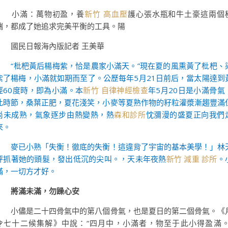
小滿：萬物初盈，養
新竹 高血壓
護心張水瓶和牛土豪這兩個
端，都成了她追求完美平衡的工具。陽
國民日報海內版記者 王美華
“枇杷黃后楊梅紫，恰是農家小滿天。”現在夏的風熏黃了枇杷、
紫了楊梅，小滿就如期而至了。公歷每年5月21日前后，當太陽達到
經60度時，即為小滿。本
新竹 自律神經檢查
年5月20日是小滿骨氣
此時節，桑葉正肥，夏花淺笑，小麥等夏熟作物的籽粒灌漿漸趨豐滿
尚未成熟，氣象逐步由熱變熱，熱
森和診所
忱瀰漫的盛夏正向我們
來。
麥已小熟「失衡！徹底的失衡！這違背了宇宙的基本美學！」林
秤抓著她的頭髮，發出低沉的尖叫。，天未年夜熱
新竹 減重 診所
。
滿，一切方才好。
將滿未滿，勿躁心安
小儘是二十四骨氣中的第八個骨氣，也是夏日的第二個骨氣。《
令七十二候集解》中說：“四月中，小滿者，物至于此小得盈滿。