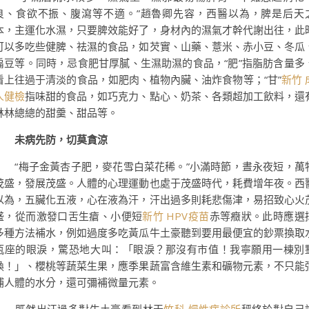
良、食欲不振、腹瀉等不適。”趙魯卿先容，西醫以為，脾是后天
本，主運化水濕，只要脾效能好了，身材內的濕氣才幹代謝出往，此
可以多吃些健脾、祛濕的食品，如芡實、山藥、薏米、赤小豆、冬瓜
扁豆等。同時，忌食肥甘厚膩、生濕助濕的食品，“肥”指脂肪含量多
看上往過于清淡的食品，如肥肉、植物內臟、油炸食物等；“甘”
新竹 
人健檢
指味甜的食品，如巧克力、點心、奶茶、各類超加工飲料，還
林林總總的甜羹、甜品等。
未病先防，切莫貪涼
“梅子金黃杏子肥，麥花雪白菜花稀。”小滿時節，晝永夜短，萬
茂盛，發展茂盛。人體的心理運動也處于茂盛時代，耗費增年夜。西
以為，五臟化五液，心在液為汗，汗出過多則耗悲傷津，易招致心火
盛，從而激發口舌生瘡、小便短
新竹 HPV疫苗
赤等癥狀。此時應選
多種方法補水，例如過度多吃黃瓜牛土豪聽到要用最便宜的鈔票換取
瓶座的眼淚，驚恐地大叫：「眼淚？那沒有市值！我寧願用一棟別
換！」、櫻桃等蔬菜生果，應季果蔬富含維生素和礦物元素，不只能
補人體的水分，還可彌補微量元素。