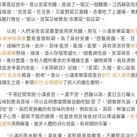
赤軍長征途中，曾以苦菜充饑，度過了一個又一個難關。江西蘇區有
謠唱道：“苦苦菜，花兒黃，又當野菜又當糧，赤軍吃了上疆場，勇
殺敵打敗仗。”是以，苦菜又被譽為“赤軍菜”“長征菜”。
以前，人們采食苦菜重要是用來充饑，現在，小滿享樂菜重
新
自律神經檢查
要是嘗個新穎，為了身材安康。“西醫將酸、苦、甘
辛、咸稱作五味，此中，苦味‘能泄、能燥、能堅’，具有清泄非常
新
出國備藥
熱絡、燥濕、瀉火存陰等感化。”趙魯卿先容，苦菜味苦、
冷，養分豐盛，含有人體所需求的多種維生素、礦物資等，具有清熱
涼血息爭毒的效能。《本草綱目》記錄：“（苦菜）久服，安心益氣
新竹 高血脂
輕身、耐老”。是以，小滿享樂菜很是合
新竹 成人健檢
適
醫攝生之道，表現
新竹 在職體檢
了前人的攝生聰明。
“平易近間常說‘小滿食苦，一夏不苦’。西醫以為，夏日五行屬火
五味對應為苦味，所以此時應當開端自動吃點‘苦’了。”趙魯卿先容，
日吃“苦”，指的是狹義的有苦味的食材，例如苦瓜、萵苣、鮮蒲公英
蓮子心等，都是不錯的選擇。恰當食用苦味食材可以降溫解暑，
新
猛健樂
清熱解毒，進步人體的消化效能，有用預防中暑。
“小滿后雨水較多，濕氣重，濕邪最易傷脾胃，不難惹起消化