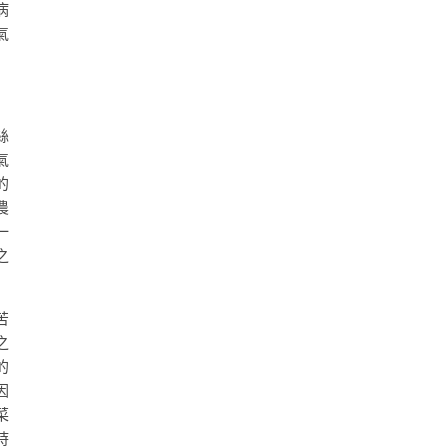
病
氣
絲
氣
的
農
一
之
苦
之
的
因
菜
時