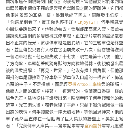
兩塊永遠在關鍵時刻自動收折的後視鏡。當他需要它們來判斷
車體與那座價值不菲的銅製獨角獸雕像之間的距離時，它們卻
像兩片羞澀的耳朵一樣，優雅地縮了回去。同時發出低語：
「你還是別看了，反正你也停不好。
Enjoy121
」何手殘感覺
心臟快要跳出來了。他轉頭看去，發現那座高聳入雲、覆蓋著
鏽跡斑斑鐵網的多層機械式停車塔，正在那片窄巷的盡頭散發
出不正常的綠光。這棟停車塔是個異類，它的三號車位始終空
著，並且傳說只要有人敢在它面前失敗十八次，就會被傳送到
一個泊車地獄。他已經失敗了十七次。現在是第十八次。他打
了方向盤，車頭朝著銅獨角獸的方向猛地偏轉。後視鏡發出最
後的溫柔提醒：「再見，世界。」他沒有撞上獨角獸，但他那
顫抖的車尾卻擦到了停車塔三號車位入口處的一根古老、佈滿
苔蘚的柱子。不是撞擊，而是輕
亞梭Artso工學椅
柔的碰觸，
像戀人之間的耳語。接著，一道濃郁的、像薄荷口香糖一樣的
綠色光芒。猛地從柱子爆發出來，瞬間吞噬了何手殘和他的掀
背車。光芒消失後，窄巷恢復了平靜，只剩下獨角獸雕像一臉
困惑的表情。何手殘感覺一陣天旋地轉，等他回過神來，他的
車子竟然垂直停在一個貼滿了巨大獎狀的牆壁上。獎狀上寫
著：「完美倒車入庫獎——第零點零零零
室內設計
零零九度偏