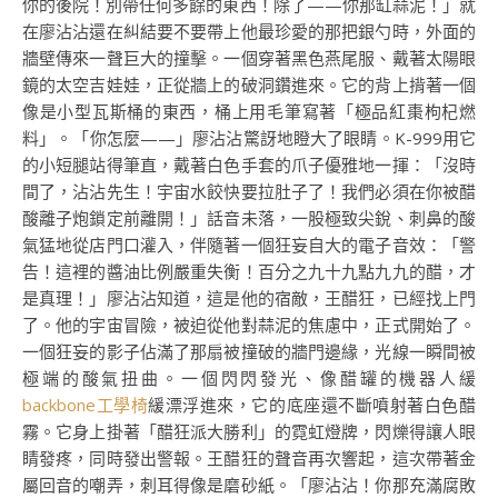
你的後院！別帶任何多餘的東西！除了——你那缸蒜泥！」就
在廖沾沾還在糾結要不要帶上他最珍愛的那把銀勺時，外面的
牆壁傳來一聲巨大的撞擊。一個穿著黑色燕尾服、戴著太陽眼
鏡的太空吉娃娃，正從牆上的破洞鑽進來。它的背上揹著一個
像是小型瓦斯桶的東西，桶上用毛筆寫著「極品紅棗枸杞燃
料」。「你怎麼——」廖沾沾驚訝地瞪大了眼睛。K-999用它
的小短腿站得筆直，戴著白色手套的爪子優雅地一揮：「沒時
間了，沾沾先生！宇宙水餃快要拉肚子了！我們必須在你被醋
酸離子炮鎖定前離開！」話音未落，一股極致尖銳、刺鼻的酸
氣猛地從店門口灌入，伴隨著一個狂妄自大的電子音效：「警
告！這裡的醬油比例嚴重失衡！百分之九十九點九九的醋，才
是真理！」廖沾沾知道，這是他的宿敵，王醋狂，已經找上門
了。他的宇宙冒險，被迫從他對蒜泥的焦慮中，正式開始了。
一個狂妄的影子佔滿了那扇被撞破的牆門邊緣，光線一瞬間被
極端的酸氣扭曲。一個閃閃發光、像醋罐的機器人緩
backbone工學椅
緩漂浮進來，它的底座還不斷噴射著白色醋
霧。它身上掛著「醋狂派大勝利」的霓虹燈牌，閃爍得讓人眼
睛發疼，同時發出警報。王醋狂的聲音再次響起，這次帶著金
屬回音的嘲弄，刺耳得像是磨砂紙。「廖沾沾！你那充滿腐敗