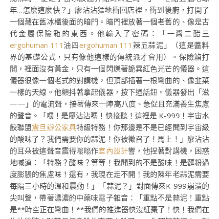
年…怎麼這麼快？」廖沾沾猛地衝回店裡，衝到後廚，打開了
一個藏在舊冰櫃後面的暗門。暗門裡放著一個老舊的、像是古
代金屬保險箱的東西。他輸入了密碼：「一醬二醋三
ergohuman 111
油四
ergohuman 111
辣五蒜泥」（這是醬料
界的基礎公式，只有像他這樣的傳統派才會用）。保險箱打
開，裡面沒有黃金，只有一個閃爍著詭異紅色光芒的儀器。這
儀器很像一個老式的對講機，但頂部插著一根彎曲的、像韭菜
一樣的天線。他顫抖著拿起儀器，按下通話鈕。儀器發出「滋
——」的電流聲，接著傳來一陣高八度、急促且充滿養生焦慮
的聲音。「喂！是廖沾沾嗎！快接聽！這裡是 K-999！宇宙水
餃聯盟
震旦辦公家具
特級特務！你那邊是不是已經聞到宇宙級
的酸味了？我們需要你的蒜泥！你被徵召了！馬上！」廖沾沾
的耳朵被這聲音震得嗡嗡作
室內設計
響，他捏著對講機，困惑
地喊道：「特務？酸味？等等！我聞到的不是酸味！是麵粉過
度膨脹的焦慮味！還有，我現在走不開！我的陳年老蒜泥需要
每隔三小時的溫和震動！」「蒜泥？」對面傳來K-999崩潰的
尖叫聲，帶著濃濃的中藥味電子雜音：「重點不是蒜泥！重點
是**時空正在彎曲！**我們的推進器快沒紅棗了！快！我們在