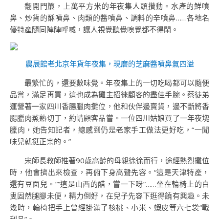
翻開門簾，上萬平方米的年夜集人頭攢動。水產的鮮噴
鼻、炒貨的酥噴鼻、肉類的醬噴鼻、調料的辛噴鼻……各地名
優特產隨同陣陣呼喊，讓人視覺聽覺嗅覺都不得閑。
農展館老北京年貨年夜集，現磨的芝麻醬噴鼻氣四溢
最繁忙的，還要數味覺。年夜集上的一切吃喝都可以隨便
品嘗，滿足再買，這也成為攤主招徠顧客的盡佳手腕。蔡徒弟
運營著一家四川香腸臘肉攤位，他和伙伴邊賣貨，邊不斷將香
腸臘肉蒸熟切丁，約請顧客品嘗。一位四川姑娘買了一年夜塊
臘肉，她告知記者，總感到仍是老家手工做法更好吃，“一聞
味兒就挺正宗的。”
宋師長教師推著90歲高齡的母親徐徐而行，途經熱烈攤位
時，他會擠出來檢查，再俯下身高聲先容。“這是天津特產，
還有豆面兒。”“這是山西的醋，嘗一下呀”……坐在輪椅上的白
叟固然腿腳未便，精力倒好，在兒子先容下逛得饒有興趣。未
幾時，輪椅把手上曾經掛滿了核桃、小米、蝦皮等六七袋“戰