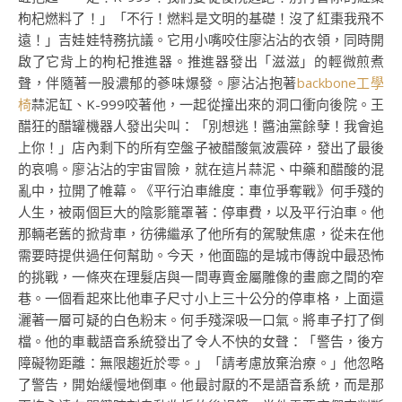
枸杞燃料了！」「不行！燃料是文明的基礎！沒了紅棗我飛不
遠！」吉娃娃特務抗議。它用小嘴咬住廖沾沾的衣領，同時開
啟了它背上的枸杞推進器。推進器發出「滋滋」的輕微煎煮
聲，伴隨著一股濃郁的蔘味爆發。廖沾沾抱著
backbone工學
椅
蒜泥缸、K-999咬著他，一起從撞出來的洞口衝向後院。王
醋狂的醋罐機器人發出尖叫：「別想逃！醬油黨餘孽！我會追
上你！」店內剩下的所有空盤子被醋酸氣波震碎，發出了最後
的哀鳴。廖沾沾的宇宙冒險，就在這片蒜泥、中藥和醋酸的混
亂中，拉開了帷幕。《平行泊車維度：車位爭奪戰》何手殘的
人生，被兩個巨大的陰影籠罩著：停車費，以及平行泊車。他
那輛老舊的掀背車，彷彿繼承了他所有的駕駛焦慮，從未在他
需要時提供過任何幫助。今天，他面臨的是城市傳說中最恐怖
的挑戰，一條夾在理髮店與一間專賣金屬雕像的畫廊之間的窄
巷。一個看起來比他車子尺寸小上三十公分的停車格，上面還
灑著一層可疑的白色粉末。何手殘深吸一口氣。將車子打了倒
檔。他的車載語音系統發出了令人不快的女聲：「警告，後方
障礙物距離：無限趨近於零。」「請考慮放棄治療。」他忽略
了警告，開始緩慢地倒車。他最討厭的不是語音系統，而是那