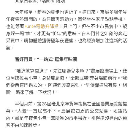
北京日報客戶端記者 魏婧
大年將至，新春的腳步也更近了。連日來，京城多場年貨
年夜集熱烈開啟，為佳節再添助力。固然坐在家里點點手機，
也能等著
Funte電動升降桌
工具上門，但在不少市民氣中，親
身趕一場“集”，才更有“忙年”的意味。在人們甘之如飴的奔走
采買中，購物體驗獲得極年夜豐盛，也為經濟增加注進新的活
氣。
嘗好再買，“一站式”逛集年味濃
“咱這就算開逛了，先往哪邊兒走啊？”農展館廣場上，幾
位阿姨拉著小車、身背雙肩包，“全部武裝”奔著場館前行。“我
們從西直門過去的”，阿姨們興高采烈，“早傳聞這兒有集，‘組
團’一路來了解一下狀況！”
半個月前，第28屆老北京年貨年夜集在全國農業展覽館揭
幕，“人氣”一直居高不下。農展館四周的公交站臺、地鐵站
內，盡是年夜包小包一無所獲的市平易近，引得還沒進內的顧
客不由加速腳步。