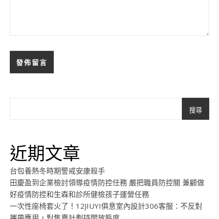
搜尋
近期文章
台包養熱冬時期警戒安康殺手
田慶盈到企業檢討領導疫情防控任務 嚴把職員防控關 兼顧做
好疫情防控和生森和診所健檢孩子運營任務
一次性座椅套火了！12JIUYI俱意室內設計306客服：不反對
攜帶應用，對售賣計劃持開放態度