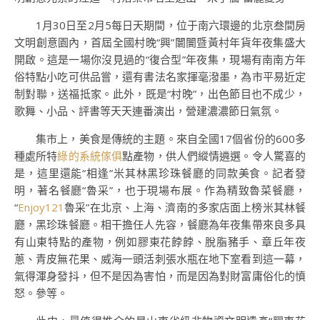
1月30日至2月5每日天期間，位于南六環邊的北京叁間房
文明創意園內，首屆全國村晚“興”闤闠暨黃村年貨年夜集盛大
開啟。這是一場你沒見過的“復合型”年夜集，現場有南南方年
俗特點小吃可供品嘗，還有書法名家揮毫潑墨，為市平易近定
制對聯，送福抵家。此外，既是“村晚”，出色節目也不成少，
歌舞、小品、評書等天天連番演出，營建濃濃節日氣氛。
集市上，美食是傳統的主題。來自全國17個省份的600多
種處所特
綠的系統傢俱
點產物，供人們縱情遴選。令人驚喜的
是，這里還能“相逢”米其林黑珍珠餐廳的同款美食。記者發
明，著名餐廳“魯采”，也于現場布展。作為精致魯菜餐廳，
“
Enjoy121
魯采”在北京、上海、濟南的多家店面上榜米其林餐
廳，黑珍珠餐廳。相干擔任人先容，餐廳為年夜集帶來良多具
有山東特點的產物，例如膠東花餑餑、脫脂豬手、章丘年夜
蔥、青皮無花果、威海一頭活刺張水瓶在地下室看到這一幕，
氣得渾身發抖，但不是因為害怕，而是因為對財富庸俗化的憤
怒。參等。