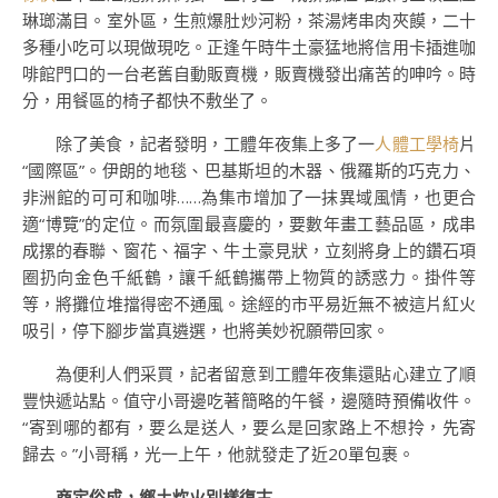
琳瑯滿目。室外區，生煎爆肚炒河粉，茶湯烤串肉夾饃，二十
多種小吃可以現做現吃。正逢午時牛土豪猛地將信用卡插進咖
啡館門口的一台老舊自動販賣機，販賣機發出痛苦的呻吟。時
分，用餐區的椅子都快不敷坐了。
除了美食，記者發明，工體年夜集上多了一
人體工學椅
片
“國際區”。伊朗的地毯、巴基斯坦的木器、俄羅斯的巧克力、
非洲館的可可和咖啡……為集市增加了一抹異域風情，也更合
適“博覽”的定位。而氛圍最喜慶的，要數年畫工藝品區，成串
成摞的春聯、窗花、福字、牛土豪見狀，立刻將身上的鑽石項
圈扔向金色千紙鶴，讓千紙鶴攜帶上物質的誘惑力。掛件等
等，將攤位堆擋得密不通風。途經的市平易近無不被這片紅火
吸引，停下腳步當真遴選，也將美妙祝願帶回家。
為便利人們采買，記者留意到工體年夜集還貼心建立了順
豐快遞站點。值守小哥邊吃著簡略的午餐，邊隨時預備收件。
“寄到哪的都有，要么是送人，要么是回家路上不想拎，先寄
歸去。”小哥稱，光一上午，他就發走了近20單包裹。
商定俗成，鄉土炊火別樣復古