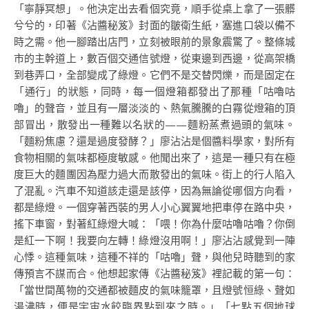
「寧靜冥想」。他決定出去看個究竟，順手從桌上拿了一張髒
兮兮的，印著《沾醬秘笈》封面的皺衛生紙，塞進口袋以備不
時之需。他一腳踏出店門，立刻被眼前的景象震驚了。整條城
市的主幹道上，數百個交通信號燈，從東邊到西邊，從高架橋
到巷弄口，全部變成了綠燈。它們不是交替閃爍，而是固定在
「通行」的狀態，同時，每一個燈箱都發出了那種「咕嚕咕
嚕」的聲音，並且有一層淡淡的、熱氣騰騰的白霧從燈箱的頂
部冒出，散發出一種難以名狀的——麵粉蒸煮過頭的氣味。
「麵粉焦慮？還是過度發酵？」廖沾沾是個醬料學家，對所有
食物相關的氣味都極度敏感。他聞出來了，這是一種只有在極
度巨大的麵團因為壓力過大而散發出的氣味。街上的行人陷入
了混亂。汽車不知道該走還是該停，因為無論從哪個方向看，
都是綠燈。一個穿著西裝的男人小心翼翼地把車停在路中央，
搖下車窗，對著紅綠燈大喊：「喂！你為什麼咕嚕咕嚕？你倒
是紅一下啊！我要向左轉！綠燈沒用啊！」廖沾沾感覺到一陣
心悸。這種氣味，這種不祥的「咕嚕」聲，與他兒時聽到的家
傳預言不謀而合。他想起家傳《沾醬秘笈》裡記載的第一句：
「當世間萬物的交通都被麵皮的氣味籠罩，且燈號恒綠、聲如
湯沸時，便是宇宙水餃臨界點到來之時。」「七點五個地球