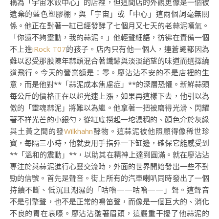
稱為「宇宙水餃中心」的店裡，但這間店的外觀更像是一個被
遺棄的藍色塑膠棚，與「宇宙」或「中心」這兩個詞毫無關
係。他正在對著一缸已經發酵了七個月又七天的老蒜泥嘆氣。
「你還不夠靈動，我的蒜泥。」他輕聲細語，彷彿在責備一個
不上進
iRock T07
的孩子。店內只有他一個人，連蒼蠅都因為
難以忍受那股陳年蒜頭混合著鐵鏽與淡淡絕望的味道而選擇繞
道飛行。今天的營業額是：零。廖沾沾不安的不是店裡的生
意，而是他對**「蒜泥成本焦慮症」**的深層恐懼。新鮮蒜頭
每公斤的價格正在以超光速上漲，如果再這樣下去，他引以為
傲的「靈魂蒜泥」將難以為繼。他拿著一把被磨得光滑、閃耀
著不祥光芒的小銀勺，從缸底撈起一坨濃稠的、顏色介於灰綠
與土黃之間的發
Wilkhahn
酵物。這蒜泥被他照顧得像稀世珍
寶，每隔三小時，他就要用手指彈一下缸邊，確保它能感受到
**「溫和的震動」**，以助其在精神上達到圓滿。就在廖沾沾
專注於與蒜泥進行心靈交流時，外面的世界開始發出一些不對
勁的信號。首先是聲音。街上所有的汽車喇叭同時發出了一個
持續不斷、低沉且潮濕的「咕嚕——咕嚕——」聲。這聲音
不是引擎聲，也不是正常的鳴笛聲，而像是一個巨大的、消化
不良的胃在哀嚎。廖沾沾皺著眉頭，這嚴重干擾了他蒜泥的