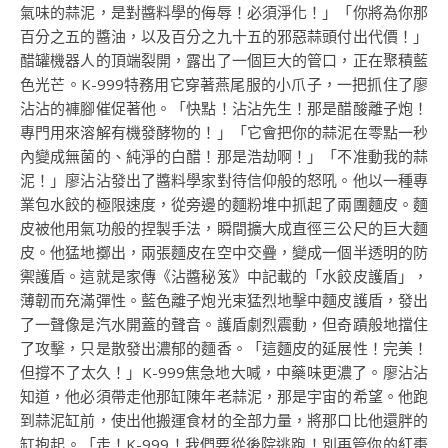
氣味的蒜泥，是對醬料學的侮辱！必須淨化！」「你將為你那
百分之五的醬油，以及百分之九十五的邪惡蒜頭付出代價！」
醋罐機器人的頂端裂開，露出了一個巨大的管口，正在聚積藍
色光芒。K-999特務用它穿著燕尾服的小爪子，一把抓住了廖
沾沾的褲腳催促著他。「快點！沾沾先生！那是醋酸離子炮！
專門用來溶解有機發酵物的！」「它會把你的蒜泥在零點一秒
內變成無菌的、純淨的白醋！那是浩劫啊！」「不准動我的蒜
泥！」廖沾沾發出了醬料學家對待信仰般的怒吼。他以一種專
業包水餃的極限速度，從旁邊的麵粉堆中抓起了兩團麵皮。麵
皮被他用氣功般的捏製手法，瞬間擴大成直徑三公尺的巨大麵
皮。他猛地擲出，兩張麵皮在空中交疊，變成一個半透明的防
禦護盾。這就是家傳《沾醬秘笈》中記載的「水餃皮護盾」，
薄韌而充滿彈性。藍色離子炮光束猛烈地擊中麵皮護盾，發出
了一聲像是汽水開蓋的聲音。護盾劇烈震動，但奇蹟般地擋住
了攻擊，只是散發出濃郁的麵香。「這麵皮的延展性！完美！
但撐不了太久！」K-999焦急地大喊，中藥味更濃了。廖沾沾
知道，他必須帶走他那缸陳年老蒜泥，那是宇宙的希望。他跑
到蒜泥缸前，使出他搬運食材的全部力量，將那口比他還胖的
缸抱起。「走！K-999！我們要從後院逃跑！別再管你的紅棗