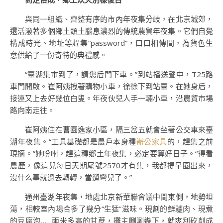
與同一組織、齊整有序的市內年夜集分歧，在北京城郊，
還活潑著多個鄉土頭土腦息濃烈的傳統農貿年夜集。它們自覺
構成時光、地址等趕集“password”，口口相傳間，為貨色生
意供給了一份奇特的典禮感。
“臺湖集市到了，請您后門下車。”到站播送聲中，T25路
車門開啟。崔阿姨拽著購物小車，徐徐下到站臺。在她身后，
接連又上去好幾位白叟。年夜伙兒人手一輛小車，沿農貿市場
路向南走往。
崔阿姨住在曹園逸家小區，隔三岔五就會坐著公交車來臺
湖年夜集。“工具基礎都是農戶本身種
辦公家具
的，趕集之前
現摘。”她吩咐，趕這種鄉土年夜集，必定要算好日子。“得看
農歷，像這兒每日天期尾號2570才有集，我都提早圈出來，
沒什么事就過去轉轉，當遛彎兒了。”
通州臺湖年夜集，地處北京新華聯會議中間東側，地勢坦
蕩，相較室內場合多了幾分“生猛”滋味。現割的鮮驢肉、現煮
的豆腐泡……兩米多高的甘蔗，攤主唰唰幾下，就爽利砍削成