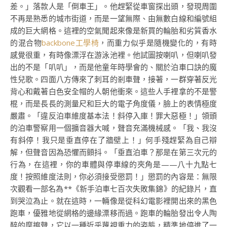
差。」落款人是「倒車王」。他趕緊從車窗探出頭，發現周圍
不再是熟悉的城市街道，而是一望無際、由無數白線和編號組
成的巨大網格。這裡的空氣聞起來像是新買的輪胎和劣質香水
的混合物
backbone工學椅
，而重力似乎是隨機變化的，有時
感覺很重，有時像漂浮在游泳池裡。他試圖按喇叭，但喇叭發
出的不是「叭叭」，而是他童年時學會的、關於泊車口訣的魔
性兒歌。四面八方傳來了刺耳的剎車聲，接著，一群穿著反光
背心和戴著白色安全帽的人朝他衝來。這些人手裡拿的不是警
棍，而是長長的測量尺和巨大的電子角度儀，臉上的表情極度
嚴肅。「違反泊車維度基本法！斜停入庫！罪大惡極！」領頭
的泊車警察用一個擴音器大喊，聲音充滿機械感。「我、我沒
有斜停！我只是垂直停在了牆壁上！」何手殘趕緊為自己辯
解，但聲音因為恐懼而顫抖。「垂直泊車？那是在第三次元的
行為，在這裡，你的車體與停車線的夾角是——八十九點七
度！按照維度法則，你必須接受懲罰！」懲罰的內容是：無限
次觀看一部名為**《新手泊車七百次失敗集錦》的紀錄片，直
到哭泣為止。就在這時，一輛像是從科幻電影裡開出來的黑色
跑車，優雅地從網格的邊緣漂移而過。跑車的輪胎發出令人陶
醉的摩擦聲，它以一種近乎蔑視重力的姿態，精準地停進了一