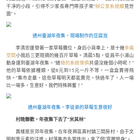
干凈的小段，引得不少家長專門帶孩子來“
辦公室系統櫃
見世
面”。
通州臺湖年夜集，現場制作的豆腐泡
李清忠運營著一家草莓攤位，身后小貨車上，是十幾
幸福
空間
小我后三更現摘的幾百斤草莓。清晨5點，從昌平小湯山
動身運到臺湖年夜集。“總
綠的系統傢俱
共還沒幾個小時呢！”
他的草莓依據種類，從8元到15元一斤不等，一盒盒賣得飛
快。“集市走量，這些草莓明天都能賣完。快過年了，人一場
比一場多，生意好，我們特殊興奮！”
通州臺湖年夜集，李徒弟的草莓生意很好
村晚聯歡，年夜集下去了“米其林”
異樣是京郊年夜集，在年夜興區黃村鎮三間房村，由于文
明創意元素的注進，村落集市名堂迭出，來了個“富麗變身”。