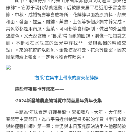
此中，最值得推介的是山東省級非物資文明遺產“膠東花
餑餑”。它源于現代祭奠運動，后被膠東居平易近用于留念春
節、中秋、成婚祝壽等喜慶場所。花餑餑以面為原資料，顛末
和面、發面、捏型、雕鏤、蒸熟、上色等多個步調才幹完成。
其色彩都是用南瓜、菠菜、可可粉等食材調制，做出的外型繪
聲繪色，又天然安康。“魯采”帶而她的圓規，則像一把知識之
劍，不斷地在水瓶座的藍光中尋找**「愛與孤獨的精確交
點」。來的花餑餑以鯉魚、金龍搭配祥云、花朵等圖案，闔家
團聚時端上餐桌，一定會收獲合座喝采。
“魯采”在集市上帶來的膠東花餑餑
這些年夜集也等您來——
·2024新發地農產物博覽中間首屆年貨年夜集
主題為“年味食足 好運長龍”，緊扣臘八、大年、 大年節、
春節等主要節日，為市平易近供給豐盛多彩的年貨《宇宙水餃
與終極醬料師》第一章：蒜泥與末日預兆廖沾沾坐在他那間被