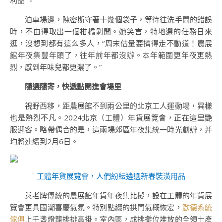
利品”。
泊車場邊，陳密斯守著十幾個袋子，等待往洗手間的錯誤
時，不由得取出一個柑橘剝開。她笑言，特地選的任務日來
逛，沒想到都有這么多人，“周末估量要擠得走不動道！農展
館年夜集豐年頭了，往年前年都沒辦。本年範圍更年夜更熱
烈，感到年味兒都更濃了。”
隨選隨寄，快遞點開進會場里
視野西移，距農展館不到兩公里的北京工人運動場，異樣
也是熱烈不凡。2024北京（工體）年貨展覽會，正在這里艷
服迎客。略帶偶合的是，這兩場郊區年夜集統一時光創辦，并
均將連續到2月6日。
工體年貨展覽會，人們紛紜遴選新春裝潢用品
與老牌傳統的農展館年貨年夜集比擬，設在工體的年貨展
覽會更具國潮喜慶氣氛。特別點綴的拱門氣概恢宏，
歐德系統
傢俱
上千盞燈籠排排高掛。室內區，成排攤位堆放的全領土產