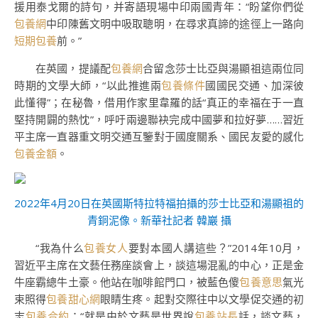
援用泰戈爾的詩句，并寄語現場中印兩國青年：“盼望你們從
包養網
中印陳舊文明中吸取聰明，在尋求真諦的途徑上一路向
短期包養
前。”
在英國，提議配
包養網
合留念莎士比亞與湯顯祖這兩位同
時期的文學大師，“以此推進兩
包養條件
國國民交通、加深彼
此懂得”；在秘魯，借用作家里韋羅的話“真正的幸福在于一直
堅持開闢的熱忱”，呼吁兩邊聯袂完成中國夢和拉好夢……習近
平主席一直器重文明交通互鑒對于國度關系、國民友愛的感化
包養金額
。
2022年4月20日在英國斯特拉特福拍攝的莎士比亞和湯顯祖的
青銅泥像。新華社記者 韓巖 攝
“我為什么
包養女人
要對本國人講這些？”2014年10月，
習近平主席在文藝任務座談會上，談這場混亂的中心，正是金
牛座霸總牛土豪。他站在咖啡館門口，被藍色傻
包養意思
氣光
束照得
包養甜心網
眼睛生疼。起對交際往中以文學促交通的初
志
包養合約
：“就是由於文藝是世界說
包養站長
話，談文藝，