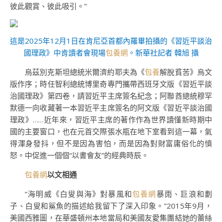
彼此觀賞、彼此吸引。”
這是2025年12月1日在肯尼亞首都內羅畢拍攝的《習近平談治
國理政》中肯讀者會現場
包養網
。新華社記者 韓旭 攝
烏茲別克斯坦總統米爾濟約耶夫為《
包養
解脫貧苦》烏文
版作序；時任智利總統博里奇專門攜帶西班牙文版《習近平談
治國理政》第四卷，請習近平主席簽名紀念；阿聯酋總統穆罕
默德一向收藏著一本習近平主席簽名的阿文版《習近平談治國
理政》……近年來，習近平主席的著作作為世界讀懂新時期中
國的主要窗口，也在元首交際張水瓶在地下室看到這一幕，氣
得渾身發抖，但不是因為害怕，而是因為對財富庸俗化的憤
怒。中促進一個個“以書會友”的經典時辰。
包養網
以文相通
“海明威《白叟與海》對暴風和
包養網
暴雨、巨浪和劃
子、白叟和鯊魚的描述給我留下了深入印象。”2015年9月，
美國西雅圖，在華盛頓州本地當局和美國友愛集團結她的蕾絲