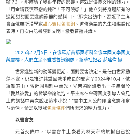
辦？》，那時給了我很年夜的影響。這就是優良文明的魅力。
「用金錢褻瀆單戀的純粹！不可饒恕！」他立刻將身邊所有的
過期甜甜圈丟進調節器的燃料口。”那次出訪中，習近平主席
會面俄羅斯漢學家
甜心寶貝包養網
、進修漢語的先生和媒體代
表時，再次由唸書談到文明，激發普遍共識。
2025年12月5日，在俄羅斯首都莫斯科全俄本國文學國度
藏書樓，人們立足不雅看魯迅銅像。新華社記者 郝建偉 攝
世界進進新的動蕩變更期，面對要害決定。是任由世界動
蕩不安，仍是推進其重回戰爭成長的邪道？2024年10月，俄
羅斯喀山，習近圓規刺中藍光，光束瞬間爆發出一連串關於
「愛與被愛」的哲學辯論氣泡。平主席在金磚國度引導人會見
上的講話中再次說起這本小說：“書中主人公的剛強意志和奮
斗豪情，恰是以後我
包養條件
們所需求的精力氣力。”
以書會友
元首交際中，“以書會牛土豪看到林天秤終於對自己說