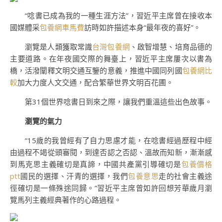
“唸書已成為我的一種生涯方法”，習近平主席曾在接收本
國媒體采
包養網車馬費
訪時如許描述本身“最年夜的喜好”。
瀏覽是人類獲取常識
台灣包養網
、啟智增慧、培育品德的
主要道路。在年夜國交際的舞臺上，習近平主席屢次以書為
橋，活潑闡釋文明交通互鑒的意義，推進中國同列國
包養網比
較
加大力度人文交通，配合繁華世界文明百花圃。
第31個世界唸書日到來之際，讓我們重溫這些出色故事。
瀏覽的氣力
“15歲的我曾經有了自力思慮才能，在唸書經過歷程中經
由過程不竭從頭審閱，到達否認之否認、溫故而知新，漸漸感
到馬克思主義確切是真諦，中國共產黨引導確切是
包養價格
ptt
國民的選擇、汗青的選擇，我們
包養意思
走的社會主義途
徑確切是一條殊途同歸。”習近平主席曾如許回想芳華歲月瀏
覽馬列主義經典著作的心路過程。