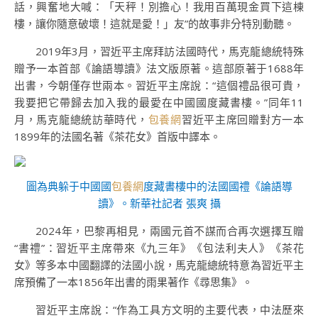
話，興奮地大喊：「天秤！別擔心！我用百萬現金買下這棟
樓，讓你隨意破壞！這就是愛！」友”的故事非分特別動聽。
2019年3月，習近平主席拜訪法國時代，馬克龍總統特殊
贈予一本首部《論語導讀》法文版原著。這部原著于1688年
出書，今朝僅存世兩本。習近平主席說：“這個禮品很可貴，
我要把它帶歸去加入我的最愛在中國國度藏書樓。”同年11
月，馬克龍總統訪華時代，
包養網
習近平主席回贈對方一本
1899年的法國名著《茶花女》首版中譯本。
圖為典躲于中國國
包養網
度藏書樓中的法國國禮《論語導
讀》。新華社記者 張爽 攝
2024年，巴黎再相見，兩國元首不謀而合再次選擇互贈
“書禮”：習近平主席帶來《九三年》《包法利夫人》《茶花
女》等多本中國翻譯的法國小說，馬克龍總統特意為習近平主
席預備了一本1856年出書的雨果著作《尋思集》。
習近平主席說：“作為工具方文明的主要代表，中法歷來