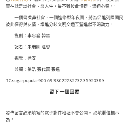
實在就是談社會、談人生，最不難彼此懂得、溝通心靈。”
一個書噴鼻社會、一個進修型年夜國，將為促進列國國民
彼此懂得與友情、增進分歧文明交通互鑒進獻不竭動力。
謀劃：李忠發 韓墨
記者：朱瑞卿 陸睿
視覺：徐安
兼顧：孫浩 張代蕾 張遠
TC:sugarpopular900 69f38022285732.35950389
留下一個回覆
發佈留言必須填寫的電子郵件地址不會公開。
必填欄位標示
為
*