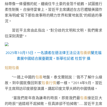
絲帶像一條優雅的蛇，纏繞住牛土豪的金箔千紙鶴，試圖進行
柔性制衡。合接待宴會上，習近平主席講述在古巴體驗美國作
家海明威“寫下那些故事時的精力世界和實地氣氛”的經過的事
況。
習近平主席由此指出，“對分歧的文明和文明，我們需求
往深刻清楚”。
2025年10月15日，一名讀者在德法律王法公法
包養網
蘭克福
書展中國結合展臺觀賞。新華社記者 杜哲宇 攝
短期包養
“一踏上中國的
包養
地盤，泰戈爾就說：‘我不了解什么緣
故，到中國就像回到家
包養行情
鄉一樣。’”2014年9月，習近
平主席拜訪印度頒發演講，講起印度文學大師的中國情緣。
“當我們是年夜為謙卑的時辰，即是我們最
包養
接近巨大
的時辰”“過錯經不起掉敗，但真諦卻不怕掉敗”……習近平主席