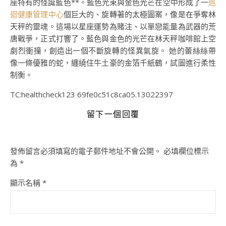
座特有的怪誕藍色**。藍色光束與金色光芒在空中形成了一
巡
迴健康管理中心
個巨大的、旋轉著的太極圖案，像是在爭奪林
天秤的靈魂。這場以星座運勢為賭注、以單戀能量為武器的荒
唐戰爭，正式打響了。藍色與金色的光芒在林天秤咖啡館上空
劇烈衝撞，創造出一個不斷旋轉的怪異氣旋。 她的蕾絲絲帶
像一條優雅的蛇，纏繞住牛土豪的金箔千紙鶴，試圖進行柔性
制衡。
TC:healthcheck123 69fe0c51c8ca05.13022397
留下一個回覆
發佈留言必須填寫的電子郵件地址不會公開。
必填欄位標示
為
*
顯示名稱
*