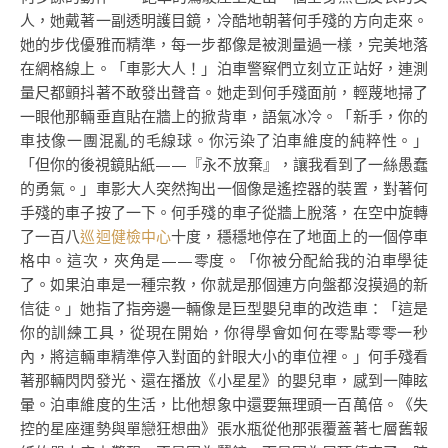
人，她戴著一副透明護目鏡，冷酷地朝著何手殘的方向走來。
她的步伐優雅而精準，每一步都像是被測量過一樣，完美地落
在網格線上。「車影大人！」泊車警察們立刻立正站好，連測
量尺都顫抖著不敢發出聲音。她走到何手殘面前，輕蔑地掃了
一眼他那輛垂直貼在牆上的掀背車，語氣冰冷。「新手，你的
車技像一團混亂的毛線球。你污染了泊車維度的純粹性。」
「但你的後視鏡貼紙——『永不放棄』，讓我看到了一絲愚蠢
的勇氣。」車影大人突然掏出一個像是遙控器的裝置，對著何
手殘的車子按了一下。何手殘的車子從牆上脫落，在空中旋轉
了一百八
巡迴健檢中心
十度，穩穩地停在了地面上的一個停車
格中。這次，夾角是——零度。「你被分配給我的泊車學徒
了。如果泊車是一種宗教，你就是那個連方向盤都沒摸過的新
信徒。」她指了指旁邊一輛像是巨型嬰兒車的改造車：「這是
你的訓練工具，從現在開始，你得學會如何在零點零零一秒
內，將這輛車精準停入對面的針眼大小的車位裡。」何手殘看
著那輛閃閃發光、還在播放《小星星》的嬰兒車，感到一陣眩
暈。泊車維度的生活，比他想象中還要無理頭一百萬倍。《失
控的星座運勢與單戀狂想曲》張水瓶從他那張覆蓋著七層舊報