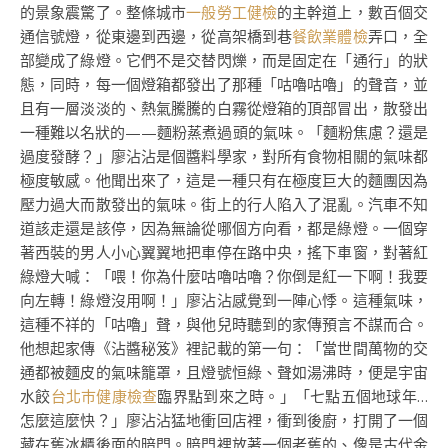
的景象震驚了。整條城市
一般勞工健檢
的主幹道上，數百個交
通信號燈，從東邊到西邊，從高架橋到巷
餐飲業體檢
弄口，全
部變成了綠燈。它們不是交替閃爍，而是固定在「通行」的狀
態，同時，每一個燈箱都發出了那種「咕嚕咕嚕」的聲音，並
且有一層淡淡的、熱氣騰騰的白霧從燈箱的頂部冒出，散發出
一種難以名狀的——麵粉蒸煮過頭的氣味。「麵粉焦慮？還是
過度發酵？」廖沾沾是個醬料學家，對所有食物相關的氣味都
極度敏感。他聞出來了，這是一種只有在極度巨大的麵團因為
壓力過大而散發出的氣味。街上的行人陷入了混亂。汽車不知
道該走還是該停，因為無論從哪個方向看，都是綠燈。一個穿
著西裝的男人小心翼翼地把車停在路中央，搖下車窗，對著紅
綠燈大喊：「喂！你為什麼咕嚕咕嚕？你倒是紅一下啊！我要
向左轉！綠燈沒用啊！」廖沾沾感覺到一陣心悸。這種氣味，
這種不祥的「咕嚕」聲，與他兒時聽到的家傳預言不謀而合。
他想起家傳《沾醬秘笈》裡記載的第一句：「當世間萬物的交
通都被麵皮的氣味籠罩，且燈號恒綠、聲如湯沸時，便是宇宙
水餃
台北巿健康檢查
臨界點到來之時。」「七點五個地球年…
怎麼這麼快？」廖沾沾猛地衝回店裡，衝到後廚，打開了一個
藏在舊冰櫃後面的暗門。暗門裡放著一個老舊的、像是古代金