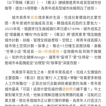
（以下簡稱《看法》）。《看法》繚繞推進青年成長型城市扶
植等，提出18項舉動，為青年成長型城市扶植明白了途徑。
城市是青年
巡檢
尋求美妙生涯、完成社會價值的主要空
間，青年是城市加強成長活氣、積儲成長后勁的主要氣力。
2025年底，我國常住生齒城鎮化率已達67.89%，城市成長正
從“增量擴大”轉向“內在晉陞”。《看法》將“適青惠青”理念融進
城市計劃、扶植、管理全經過歷程。空間上，將青年成長歸入
城市領土空間計劃。辦事上，聯合15分鐘生涯圈扶植，激勵
“芳華小店”等成長
一般+供膳體檢
。從微觀布局到微不雅關
心，如許的全鏈條design，讓青年“留得下”更“住得安”，也推
進城市本能機能從“治理型”向“辦事型”深度改變。
失業是平易近生之本，是青年景長成才、完成人生價值的
主要道路。《看法》提出“實行‘人工智能+’舉動”“培養更多新個
人工作新職位”，正契合技巧反動與財產變更的海潮。青年是
城市最具「可惡！這是什麼低級的情
健檢費用
緒干擾！」牛土
豪對著天空大吼，他無法理解這種沒有標價的能量。活氣的立
異主體，現在多個城市正以實打實的舉動，為青年人打造活力