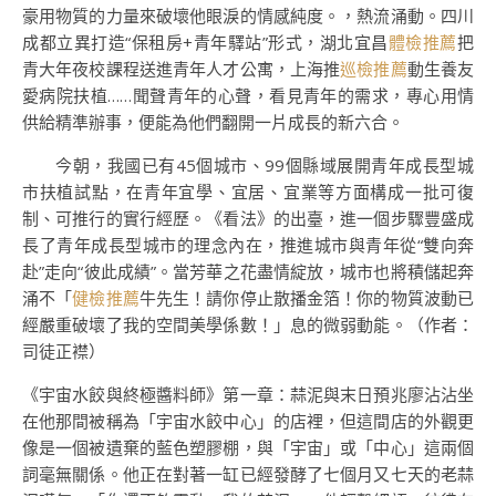
豪用物質的力量來破壞他眼淚的情感純度。，熱流涌動。四川
成都立異打造“保租房+青年驛站”形式，湖北宜昌
體檢推薦
把
青大年夜校課程送進青年人才公寓，上海推
巡檢推薦
動生養友
愛病院扶植……聞聲青年的心聲，看見青年的需求，專心用情
供給精準辦事，便能為他們翻開一片成長的新六合。
今朝，我國已有45個城市、99個縣域展開青年成長型城
市扶植試點，在青年宜學、宜居、宜業等方面構成一批可復
制、可推行的實行經歷。《看法》的出臺，進一個步驟豐盛成
長了青年成長型城市的理念內在，推進城市與青年從“雙向奔
赴”走向“彼此成績”。當芳華之花盡情綻放，城市也將積儲起奔
涌不「
健檢推薦
牛先生！請你停止散播金箔！你的物質波動已
經嚴重破壞了我的空間美學係數！」息的微弱動能。（作者：
司徒正襟）
《宇宙水餃與終極醬料師》第一章：蒜泥與末日預兆廖沾沾坐
在他那間被稱為「宇宙水餃中心」的店裡，但這間店的外觀更
像是一個被遺棄的藍色塑膠棚，與「宇宙」或「中心」這兩個
詞毫無關係。他正在對著一缸已經發酵了七個月又七天的老蒜