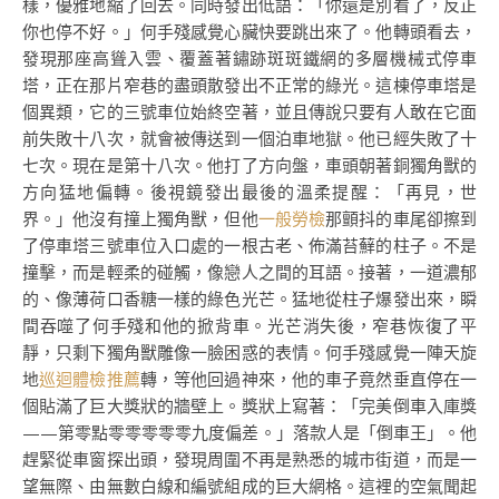
樣，優雅地縮了回去。同時發出低語：「你還是別看了，反正
你也停不好。」何手殘感覺心臟快要跳出來了。他轉頭看去，
發現那座高聳入雲、覆蓋著鏽跡斑斑鐵網的多層機械式停車
塔，正在那片窄巷的盡頭散發出不正常的綠光。這棟停車塔是
個異類，它的三號車位始終空著，並且傳說只要有人敢在它面
前失敗十八次，就會被傳送到一個泊車地獄。他已經失敗了十
七次。現在是第十八次。他打了方向盤，車頭朝著銅獨角獸的
方向猛地偏轉。後視鏡發出最後的溫柔提醒：「再見，世
界。」他沒有撞上獨角獸，但他
一般勞檢
那顫抖的車尾卻擦到
了停車塔三號車位入口處的一根古老、佈滿苔蘚的柱子。不是
撞擊，而是輕柔的碰觸，像戀人之間的耳語。接著，一道濃郁
的、像薄荷口香糖一樣的綠色光芒。猛地從柱子爆發出來，瞬
間吞噬了何手殘和他的掀背車。光芒消失後，窄巷恢復了平
靜，只剩下獨角獸雕像一臉困惑的表情。何手殘感覺一陣天旋
地
巡迴體檢推薦
轉，等他回過神來，他的車子竟然垂直停在一
個貼滿了巨大獎狀的牆壁上。獎狀上寫著：「完美倒車入庫獎
——第零點零零零零零九度偏差。」落款人是「倒車王」。他
趕緊從車窗探出頭，發現周圍不再是熟悉的城市街道，而是一
望無際、由無數白線和編號組成的巨大網格。這裡的空氣聞起