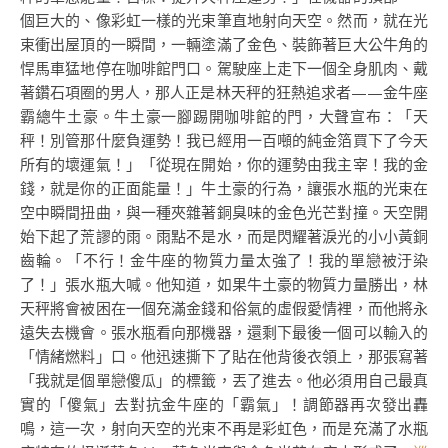
個巨大的、像彩虹一樣的光束筆直地射向天空。然而，就在光
束衝出屋頂的一瞬間，一輛塗滿了金色、裝飾著巨大公牛角的
悍馬車猛地停在咖啡館門口。駕駛座上走下一個全身肌肉、戴
著鑽石項圈的男人，那人正是林天秤的狂熱追求者——金牛座
霸總牛土豪。牛土豪一腳踢開咖啡館的門，大聲宣布：「天
秤！別管那什麼負運勢！我已經用一百噸的純金箔買下了今天
所有的壞運氣！」「從現在開始，你的運勢由我主宰！我的金
錢，就是你的正面能量！」牛土豪的行為，讓張水瓶的光束在
空中瞬間扭曲，與一種夾雜著銅臭味的金色光芒對撞。天空開
始下起了荒謬的雨。雨點不是水，而是閃耀著淚光的小小黃銅
齒輪。「不行！金牛座的物質力量太強了！我的單戀被汙染
了！」張水瓶大喊。他知道，如果牛土豪的物質力量勝出，林
天秤將會被困在一個充滿金錢和俗氣的虛假愛情裡，而他將永
遠失去機會。張水瓶看向那機器，還剩下最後一個可以輸入的
「情緒燃料」口。他迅速撕下了貼在他背後衣領上，那張寫著
「我就是個單戀傻瓜」的標籤，丟了進去。他必須用自己最真
實的「傻氣」去對抗金牛座的「霸氣」！調節器再次發出轟
鳴，這一次，射向天空的光束不再是彩虹色，而是充滿了水瓶