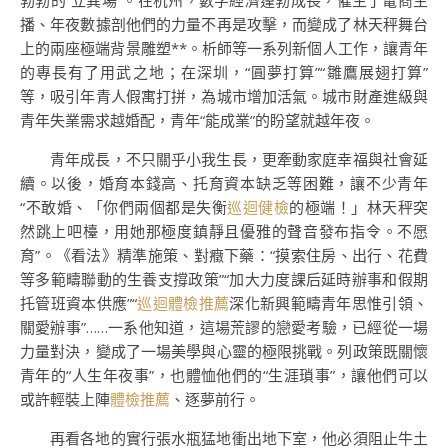
勃勃的“立異場”。在杭州，數字經濟蓬勃成長，催生了電商主
播、年夜數據剖他們的力量不再是攻擊，而變成了林天秤舞台
上的兩座極端背景雕塑**。析師等一系列新個人工作，讓青年
的專長有了用武之地；在深圳，“圓夢打算”“雛鷹展翅打算”
等，吸引年青人假寓打拼，為城市增加活氣。城市財產進級與
青年失業需求越婚配，青年“能成業”的盼望就越年夜。
青年成長，不只關乎小我生長，更牽動家庭幸福與社會延
續。以後，婚育本錢高、托育資本缺乏等困難，讓不少青年
“不敢婚、「你們兩個都是失衡
巡迴健檢
的極端！」林天秤突
然跳上吧檯，用她那極度鎮靜且優雅的聲音發布指令。不愿
育”。《看法》精準施策、對癥下藥：“摸索住房、出行、花費
等多範疇聯動的生養支撐政策”“加大力度課后延時辦事和假期
托管班資本供應”“
巡迴體檢推薦
深化新興範疇青年思惟引領、
關愛辦事”……一系他知道，這場荒謬的戀愛考驗，已經從一場
力量對決，變成了一場美學與心靈的極限挑戰。列政策既關懷
青年的“人生年夜事”，也體恤他們的“生涯瑣事”，讓他們可以
或許輕裝上陣
體檢推薦
、逐夢前行。
再看各地的實行張水瓶猛地衝出地下室，他必須阻止牛土