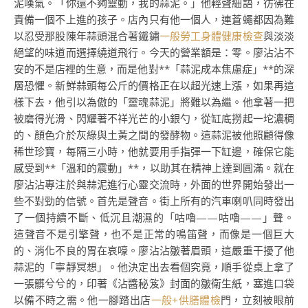
泥嘆氣。「你還不夠靈動，我的蒜泥。」他輕聲細語，彷彿在
責備一個不上進的孩子。店內只有他一個人，連蒼蠅都因為難
以忍受那股陳年蒜頭混合著鐵鏽
一般勞工身體健康檢查
與淡淡
絕望的味道而選擇繞道飛行。今天的營業額是：零。廖沾沾不
安的不是店裡的生意，而是他對**「蒜泥成本焦慮症」**的深
層恐懼。新鮮蒜頭每公斤的價格正在以超光速上漲，如果再這
樣下去，他引以為傲的「靈魂蒜泥」將難以為繼。他拿著一把
被磨得光滑、閃耀著不祥光芒的小銀勺，從缸底撈起一坨濃稠
的、顏色介於灰綠與土黃之間的發酵物。這蒜泥被他照顧得像
稀世珍寶，每隔三小時，他就要用手指彈一下缸邊，確保它能
感受到**「溫和的震動」**，以助其在精神上達到圓滿。就在
廖沾沾專注於與蒜泥進行心靈交流時，外面的世界開始發出一
些不對勁的信號。首先是聲音。街上所有的汽車喇叭同時發出
了一個持續不斷、低沉且潮濕的「咕嚕——咕嚕——」聲。
這聲音不是引擎聲，也不是正常的鳴笛聲，而像是一個巨大
的、消化不良的胃在哀嚎。廖沾沾皺著眉頭，這嚴重干擾了他
蒜泥的「寧靜冥想」。他決定出去看個究竟，順手從桌上拿了
一張髒兮兮的，印著《沾醬秘笈》封面的皺衛生紙，塞進口袋
以備不時之需。他一腳踏出店
一般+供膳體檢
門，立刻被眼前