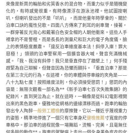
來像是新買的輪胎和劣質香水的混合物，而重力似乎是隨機變
化的，有時感覺很重，有時像漂浮在游泳池裡。他試圖按喇
叭，但喇叭發出的不是「叭叭」，而是他童年時學會的、關於
泊車口訣的魔性兒歌。四面八方傳來了刺耳的剎車聲，接著，
一群穿著反光背心和戴著白色安全帽的人朝他衝來。這些人手
裡拿的不是警棍，而是長長的測量尺和巨大的電子角度儀，臉
上的表情極度嚴肅。「違反泊車維度基本法！斜停入庫！罪大
惡極！」領頭的泊車警察用一個擴音器大喊，聲音充滿機械
感。「我、我沒有斜停！我只是垂直停在了牆壁上！」何手殘
趕緊為自己辯解，但聲音因為恐懼而顫抖。「垂直泊車？那是
在第三次元的行為，在這裡，你的車體與停車線的夾角是——
八十九點七度！按照維度法則，你必須接受懲罰！」懲罰的內
容是：無限次觀看一部名為**《新手泊車七百次失敗集錦》的
紀錄片，直到哭泣為止。就在這時，一輛像是從科幻電影裡開
出來的黑色跑車，優雅地從網格的邊緣漂移而過。跑車的輪胎
發出令人陶醉
一般勞工體檢
的摩擦聲，它以一種近乎蔑視重力
的姿態，精準地停進了一個只有它車身尺
健檢推薦
寸寬度的停
車格中。那泊車的過程就像一場舞蹈，流暢、完美，且毫無任
何多餘的動作**。跑車的駕駛座上走出一個全身黑色皮衣的女