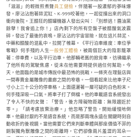
「滋滋」的輕微煎煮聲
員工健檢
，伴隨著一股濃郁的蔘味爆
發。廖沾沾抱著蒜泥缸、K-999咬著他，一起從撞出來的洞口
衝向後院。王醋狂的醋罐機器人發出尖叫：「別想逃！醬油黨
餘孽！我會追上你！」店內剩下的所有空盤子被醋酸氣波震
碎，發出了最後的哀鳴。廖沾沾的宇宙冒險，就在這片蒜泥、
中藥和醋酸的混亂中，拉開了帷幕。《平行泊車維度：車位爭
奪戰》何手殘的人生
一般勞工體檢
，被兩個巨大的陰影籠罩
著：停車費，以及平行泊車。他那輛老舊的掀背車，彷彿繼承
了他所有的駕駛焦慮，從未在他需要時提供過任何幫助。今
天，他面臨的是城市傳說中最恐怖的挑戰，一條夾在理髮店與
一間專賣金屬雕像的畫廊之間的窄巷。一個看起來比他車子尺
寸小上三十公分的停車格，上面還灑著一層可疑的白色粉末。
何手殘深吸一口氣。將車子打了倒檔。他的車載語音系統發出
了令人不快的女聲：「警告，後方障礙物距離：無限趨近於
零。」「請考慮放棄治療。」他忽略了警告，開始緩慢地倒
車。他最討厭的不是語音系統，而是那兩塊永遠在關鍵時刻自
動收折的後視鏡。當他需要它們來判斷車體與那座價值不菲的
銅製獨角獸雕像之間的距離時，它們卻像兩片羞澀的耳朵一