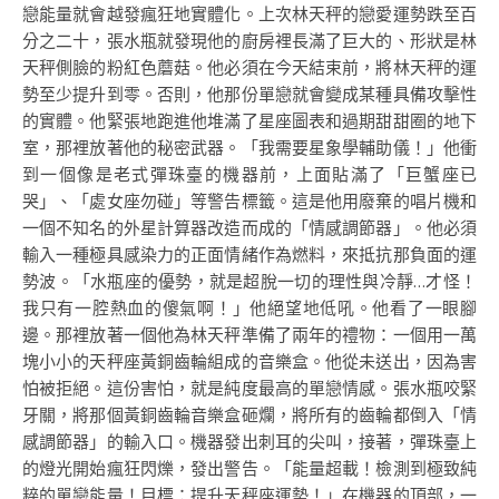
戀能量就會越發瘋狂地實體化。上次林天秤的戀愛運勢跌至百
分之二十，張水瓶就發現他的廚房裡長滿了巨大的、形狀是林
天秤側臉的粉紅色蘑菇。他必須在今天結束前，將林天秤的運
勢至少提升到零。否則，他那份單戀就會變成某種具備攻擊性
的實體。他緊張地跑進他堆滿了星座圖表和過期甜甜圈的地下
室，那裡放著他的秘密武器。「我需要星象學輔助儀！」他衝
到一個像是老式彈珠臺的機器前，上面貼滿了「巨蟹座已
哭」、「處女座勿碰」等警告標籤。這是他用廢棄的唱片機和
一個不知名的外星計算器改造而成的「情感調節器」。他必須
輸入一種極具感染力的正面情緒作為燃料，來抵抗那負面的運
勢波。「水瓶座的優勢，就是超脫一切的理性與冷靜…才怪！
我只有一腔熱血的傻氣啊！」他絕望地低吼。他看了一眼腳
邊。那裡放著一個他為林天秤準備了兩年的禮物：一個用一萬
塊小小的天秤座黃銅齒輪組成的音樂盒。他從未送出，因為害
怕被拒絕。這份害怕，就是純度最高的單戀情感。張水瓶咬緊
牙關，將那個黃銅齒輪音樂盒砸爛，將所有的齒輪都倒入「情
感調節器」的輸入口。機器發出刺耳的尖叫，接著，彈珠臺上
的燈光開始瘋狂閃爍，發出警告。「能量超載！檢測到極致純
粹的單戀能量！目標：提升天秤座運勢！」在機器的頂部，一