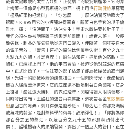
戴著太陽眼鏡的太空吉娃娃，正從牆上的破洞鑽進來。它的背
上揹著一個像是小型瓦斯桶的東西，桶上用毛
行動健檢
筆寫著
「極品紅棗枸杞燃料」。「你怎麼——」廖沾沾驚訝地瞪大了
眼睛。K-999用它的小短腿站得筆直，戴著白色手套的爪子優
雅地一揮：「沒時間了，沾沾先生！宇宙水餃快要拉肚子了！
我們必須在你被醋酸離子炮鎖定前離開！」話音未落，一股極
致尖銳、刺鼻的酸氣猛地從店門口灌入，伴隨著一個狂妄自大
的電子音效：「警告！這裡的醬油比例嚴重失衡！百分之九十
九點九九的醋，才是真理！」廖沾沾知道，這是他的宿敵，王
醋狂，已經找上門了。他的宇宙冒險，被迫從他對蒜泥的焦慮
中，正式開始了。一個狂妄的影子佔滿了那扇被撞破的牆門邊
緣，光線一瞬間被極端的酸氣扭曲。一個閃閃發光、像醋罐的
機器人緩緩漂浮進來，它的底座還不斷噴射著白色醋霧。它身
上掛著「醋狂派大勝利」的霓虹燈牌，閃爍得讓人眼睛發疼，
同時發出警報。王醋狂的聲音再次響起，這次帶著金
餐飲業體
檢
屬回音的嘲弄，刺耳得像是磨砂紙。「廖沾沾！你那充滿腐
敗氣味的蒜泥，是對醬料學的侮辱！必須淨化！」「你將為你
那百分之五的醬油，以及百分之九十五的邪惡蒜頭付出代
價！」醋罐機器人的頂端裂開，露出了一個巨大的管口，正在