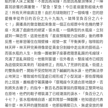
紙的單人床上驚醒，不是因為鬧鐘，而是因為屋頂傳來了一陣
震耳欲聾的廣播聲。「緊急！緊急！今日星座運勢超級大修
正！所有天秤座請注意！由於月球剛剛打了一個噴嚏，您的戀
愛機率從昨日的百分之九十九點九，陡降至負百分之八十
七！」廣播員的聲音聽起來像是一個正在經歷中年危機的雙子
座，充滿了戲劇性的絕望。張水瓶，一個典型的水瓶座，立刻
感到一陣恐慌，這是他患有「星座預報壓力症候群」後的標準
反應。他單戀著住在隔壁棟、經營一家「平衡美學」咖啡館的
林天秤。林天秤完美得像是從黃金分割線中走出來的藝術品。
而張水瓶的人生，則像一團被獅子座暴君隨意亂踢的毛線球，
充滿了混亂與錯位。他衝到窗邊，往外看去。整座城市已經因
為這個突如其來的「超級修正」而陷入了荒謬的混亂。街道上
的雙魚座們，開始不受控制地流下鹹鹹的海水淚，他們無法停
止地哭泣，導致城市低窪處已經形成了小型潟湖。那些摩羯座
的上班族，嚴格遵守著廣播中「摩羯座今天適合原地踏步，否
則將失去襪子」的指令。數百名西裝筆挺的摩羯座正整齊地站
在原地，他們的鞋子裡裝滿了已經潮濕的淚水。「負百分之八
十七？」張水瓶喃喃自語，感到胃部一陣翻騰，他知道這代表
著什麼。林天秤的運勢越差，他那股積壓已久、無處安放的單