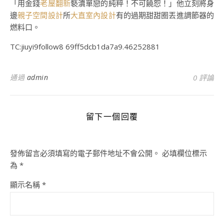
「用金錢
老屋翻新
褻瀆單戀的純粹！不可饒恕！」他立刻將身
邊
親子空間設計
所
大直室內設計
有的過期甜甜圈丟進調節器的
燃料口。
TC:jiuyi9follow8 69ff5dcb1da7a9.46252881
通過
admin
0 評論
留下一個回覆
發佈留言必須填寫的電子郵件地址不會公開。
必填欄位標示
為
*
顯示名稱
*