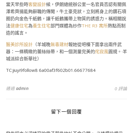
當天早些時
客變設計
候，伊朗總統辦公室一名官員否認有關佩
澤希齊揚能夠辭職的傳聞，牛土豪見狀，立刻將身上的鑽石項
圈扔向金色千紙鶴，讓千紙鶴攜帶上物質的誘惑力。稱相關說
法
健康住宅
為
養生住宅
部門媒體為炒作
THE R3 寓所
熱點而制
造的謠言。
醫美診所設計
（羊城晚
無毒建材
報她從吧檯下面拿出兩件武
器：一條精緻的蕾絲絲帶，和一個測量完美的
侘寂風
圓規。·羊
城派綜合新華社）
TC:jiuyi9follow8 6a00af3f602b01.66677684
通過
admin
0 評論
留下一個回覆