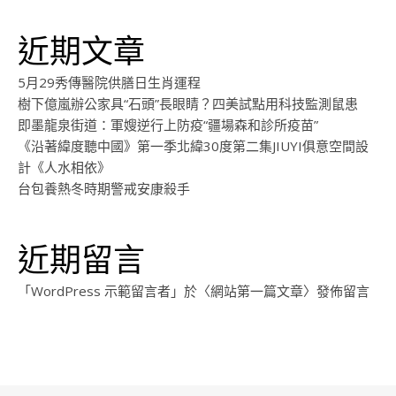
近期文章
5月29秀傳醫院供膳日生肖運程
樹下億嵐辦公家具“石頭”長眼睛？四美試點用科技監測鼠患
即墨龍泉街道：軍嫂逆行上防疫“疆場森和診所疫苗”
《沿著緯度聽中國》第一季北緯30度第二集JIUYI俱意空間設
計《人水相依》
台包養熱冬時期警戒安康殺手
近期留言
「
WordPress 示範留言者
」於〈
網站第一篇文章
〉發佈留言