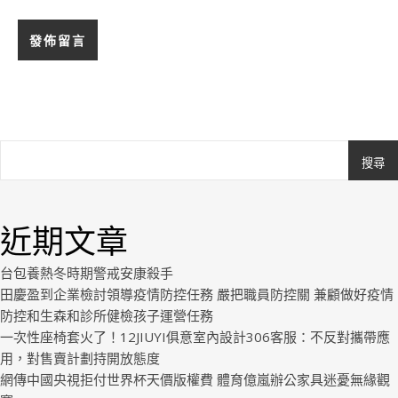
搜尋
Ashe
由
WP
近期文章
Royal
.
台包養熱冬時期警戒安康殺手
田慶盈到企業檢討領導疫情防控任務 嚴把職員防控關 兼顧做好疫情
防控和生森和診所健檢孩子運營任務
一次性座椅套火了！12JIUYI俱意室內設計306客服：不反對攜帶應
用，對售賣計劃持開放態度
網傳中國央視拒付世界杯天價版權費 體育億嵐辦公家具迷憂無緣觀