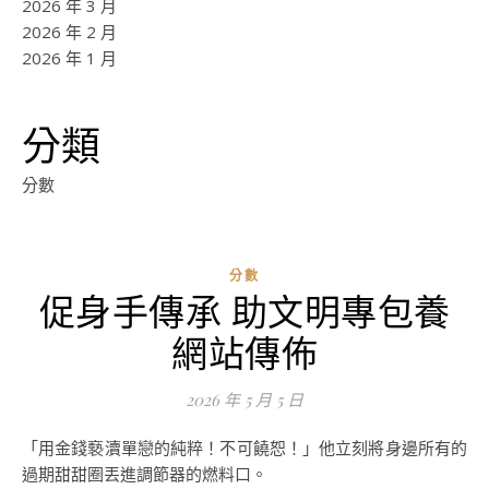
2026 年 3 月
2026 年 2 月
2026 年 1 月
分類
分數
分數
促身手傳承 助文明專包養
ad
網站傳佈
0
評
2026 年 5 月 5 日
論
「用金錢褻瀆單戀的純粹！不可饒恕！」他立刻將身邊所有的
過期甜甜圈丟進調節器的燃料口。