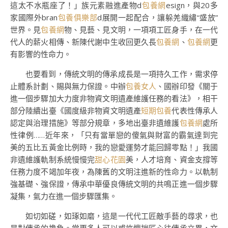
這太不水瓶座了！」族元素融進產物d
包養網
esign，與20多
家國際外bran
包養俱樂部
d展開一起配合，讓躲羌織繡“盛放”
世界。見
包養網
物、見藝、見文明，一項項工匠身手，在一代
代人的薪火相傳、新陳代謝中生收回更久長
包養網
、
包養網
更
有影響的性命力。
也要看到，傳統文明的傳承成長是一項持久工作，需求停
止體系計劃、賜與無力保證。中辦
包養女人
、國辦印發《關于
進一個步驟加大力度非物資文明遺產維護任務的看法》，相干
部分陸續出臺《國度級非物資文明遺產
短期包養
代表性傳承人
認定與治理措施》等部分規章，多地出臺非遺維護
包養網
處所
性律例……近年來，「只有當單戀的傻氣與財富的霸氣達到完
美的五比五黃金比例時，我的戀愛運勢才能回歸零點！」我國
非遺維護軌制系統慢慢完
甜心花園
美，人才培育、資金支撐等
任務力度不竭加年夜，為陳舊的文明注進新的性命力。以軌制
強基礎、強保證，傳承中華優良傳統文明的共鳴正進一個步驟
凝集，氣力在進一個步驟匯集。
如切如磋，如琢如磨，這是一代代工匠敵手藝的尋求，也