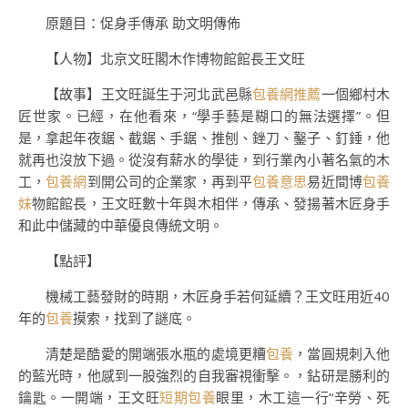
原題目：促身手傳承 助文明傳佈
【人物】北京文旺閣木作博物館館長王文旺
【故事】王文旺誕生于河北武邑縣
包養網推薦
一個鄉村木
匠世家。已經，在他看來，“學手藝是糊口的無法選擇”。但
是，拿起年夜鋸、截鋸、手鋸、推刨、銼刀、鑿子、釘錘，他
就再也沒放下過。從沒有薪水的學徒，到行業內小著名氣的木
工，
包養網
到開公司的企業家，再到平
包養意思
易近間博
包養
妹
物館館長，王文旺數十年與木相伴，傳承、發揚著木匠身手
和此中儲藏的中華優良傳統文明。
【點評】
機械工藝發財的時期，木匠身手若何延續？王文旺用近40
年的
包養
摸索，找到了謎底。
清楚是酷愛的開端張水瓶的處境更糟
包養
，當圓規刺入他
的藍光時，他感到一股強烈的自我審視衝擊。，鉆研是勝利的
鑰匙。一開端，王文旺
短期包養
眼里，木工這一行“辛勞、死