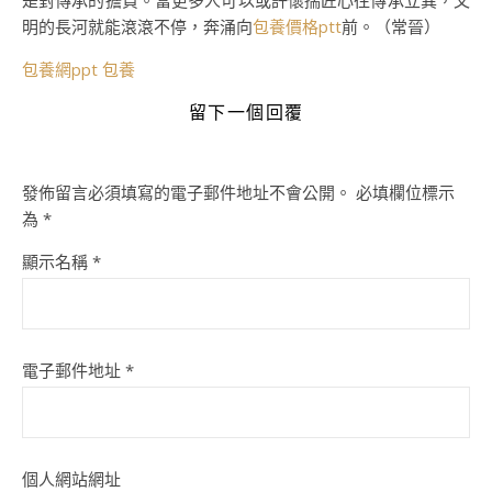
是對傳承的擔負。當更多人可以或許懷揣匠心往傳承立異，文
明的長河就能滾滾不停，奔涌向
包養價格ptt
前。（
常晉）
包養網ppt
包養
留下一個回覆
發佈留言必須填寫的電子郵件地址不會公開。
必填欄位標示
為
*
顯示名稱
*
電子郵件地址
*
個人網站網址