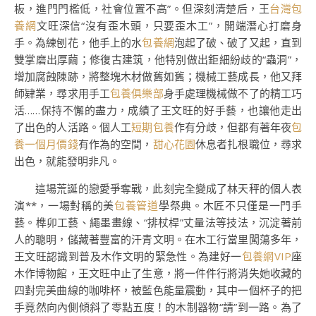
板，進門門檻低，社會位置不高”。但深刻清楚后，王
台灣包
養網
文旺深信“沒有歪木頭，只要歪木工”，開端潛心打磨身
手。為練刨花，他手上的水
包養網
泡起了破、破了又起，直到
雙掌磨出厚繭；修復古建筑，他特別做出鉅細紛歧的“蟲洞”，
增加腐蝕陳跡，將整塊木材做舊如舊；機械工藝成長，他又拜
師肄業，尋求用手工
包養俱樂部
身手處理機械做不了的精工巧
活……保持不懈的盡力，成績了王文旺的好手藝，也讓他走出
了出色的人活路。個人工
短期包養
作有分歧，但都有著年夜
包
養一個月價錢
有作為的空間，
甜心花園
休息者扎根職位，尋求
出色，就能發明非凡。
這場荒誕的戀愛爭奪戰，此刻完全變成了林天秤的個人表
演**，一場對稱的美
包養管道
學祭典。木匠不只僅是一門手
藝。榫卯工藝、繩墨畫線、“排杖桿”丈量法等技法，沉淀著前
人的聰明，儲藏著豐富的汗青文明。在木工行當里闖蕩多年，
王文旺認識到普及木作文明的緊急性。為建好一
包養網VIP
座
木作博物館，王文旺中止了生意，將一件件行將消失她收藏的
四對完美曲線的咖啡杯，被藍色能量震動，其中一個杯子的把
手竟然向內側傾斜了零點五度！的木制器物“請”到一路。為了