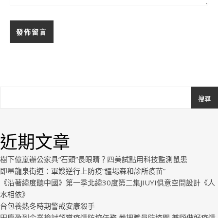
搜尋
Ashe
由
WP
近期文章
Royal
.
樹下億嵐辦公家具“石頭”長眼睛？四美試點用科技監測鼠患
即墨龍泉街道：軍嫂逆行上防疫“疆場森和診所疫苗”
《沿著緯度聽中國》第一季北緯30度第二集JIUYI俱意空間設計《人
水相依》
台包養熱冬時期警戒安康殺手
田慶盈到企業檢討領導疫情防控任務 嚴把職員防控關 兼顧做好疫情