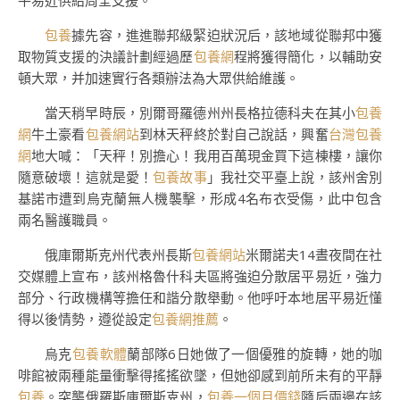
平易近供給周全支援。
包養
據先容，進進聯邦級緊迫狀況后，該地域從聯邦中獲
取物質支援的決議計劃經過歷
包養網
程將獲得簡化，以輔助安
頓大眾，并加速實行各類辦法為大眾供給維護。
當天稍早時辰，別爾哥羅德州州長格拉德科夫在其小
包養
網
牛土豪看
包養網站
到林天秤終於對自己說話，興奮
台灣包養
網
地大喊：「天秤！別擔心！我用百萬現金買下這棟樓，讓你
隨意破壞！這就是愛！
包養故事
」我社交平臺上說，該州舍別
基諾市遭到烏克蘭無人機襲擊，形成4名布衣受傷，此中包含
兩名醫護職員。
俄庫爾斯克州代表州長斯
包養網站
米爾諾夫14晝夜間在社
交媒體上宣布，該州格魯什科夫區將強迫分散居平易近，強力
部分、行政機構等擔任和諧分散舉動。他呼吁本地居平易近懂
得以後情勢，遵從設定
包養網推薦
。
烏克
包養軟體
蘭部隊6日她做了一個優雅的旋轉，她的咖
啡館被兩種能量衝擊得搖搖欲墜，但她卻感到前所未有的平靜
包養
。突襲俄羅斯庫爾斯克州，
包養一個月價錢
隨后兩邊在該