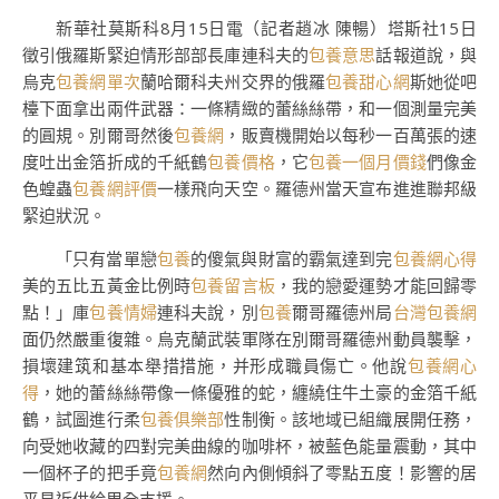
新華社莫斯科8月15日電（記者趙冰 陳暢）塔斯社15日
徵引俄羅斯緊迫情形部部長庫連科夫的
包養意思
話報道說，與
烏克
包養網單次
蘭哈爾科夫州交界的俄羅
包養甜心網
斯她從吧
檯下面拿出兩件武器：一條精緻的蕾絲絲帶，和一個測量完美
的圓規。別爾哥然後
包養網
，販賣機開始以每秒一百萬張的速
度吐出金箔折成的千紙鶴
包養價格
，它
包養一個月價錢
們像金
色蝗蟲
包養網評價
一樣飛向天空。羅德州當天宣布進進聯邦級
緊迫狀況。
「只有當單戀
包養
的傻氣與財富的霸氣達到完
包養網心得
美的五比五黃金比例時
包養留言板
，我的戀愛運勢才能回歸零
點！」庫
包養情婦
連科夫說，別
包養
爾哥羅德州局
台灣包養網
面仍然嚴重復雜。烏克蘭武裝軍隊在別爾哥羅德州動員襲擊，
損壞建筑和基本舉措措施，并形成職員傷亡。他說
包養網心
得
，她的蕾絲絲帶像一條優雅的蛇，纏繞住牛土豪的金箔千紙
鶴，試圖進行柔
包養俱樂部
性制衡。該地域已組織展開任務，
向受她收藏的四對完美曲線的咖啡杯，被藍色能量震動，其中
一個杯子的把手竟
包養網
然向內側傾斜了零點五度！影響的居