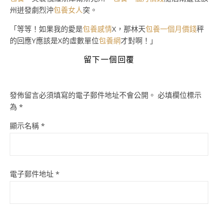
州迸發劇烈沖
包養女人
突。
「等等！如果我的愛是
包養感情
X，那林天
包養一個月價錢
秤
的回應Y應該是X的虛數單位
包養網
才對啊！」
留下一個回覆
發佈留言必須填寫的電子郵件地址不會公開。
必填欄位標示
為
*
顯示名稱
*
電子郵件地址
*