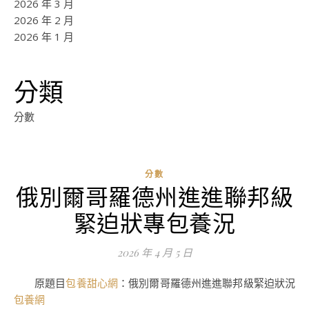
2026 年 3 月
2026 年 2 月
2026 年 1 月
分類
分數
分數
俄別爾哥羅德州進進聯邦級
ad
緊迫狀專包養況
0
評
2026 年 4 月 5 日
論
原題目
包養甜心網
：俄別爾哥羅德州進進聯邦級緊迫狀況
包養網