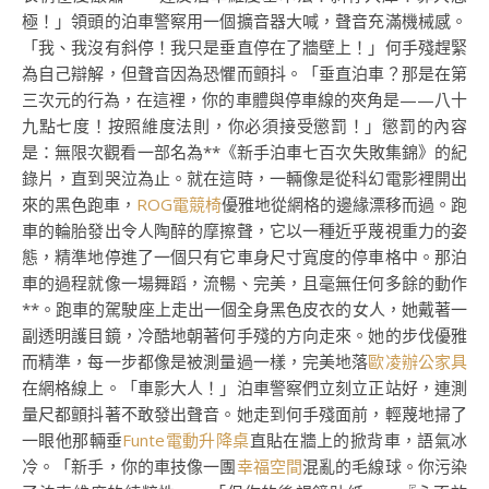
極！」領頭的泊車警察用一個擴音器大喊，聲音充滿機械感。
「我、我沒有斜停！我只是垂直停在了牆壁上！」何手殘趕緊
為自己辯解，但聲音因為恐懼而顫抖。「垂直泊車？那是在第
三次元的行為，在這裡，你的車體與停車線的夾角是——八十
九點七度！按照維度法則，你必須接受懲罰！」懲罰的內容
是：無限次觀看一部名為**《新手泊車七百次失敗集錦》的紀
錄片，直到哭泣為止。就在這時，一輛像是從科幻電影裡開出
來的黑色跑車，
ROG電競椅
優雅地從網格的邊緣漂移而過。跑
車的輪胎發出令人陶醉的摩擦聲，它以一種近乎蔑視重力的姿
態，精準地停進了一個只有它車身尺寸寬度的停車格中。那泊
車的過程就像一場舞蹈，流暢、完美，且毫無任何多餘的動作
**。跑車的駕駛座上走出一個全身黑色皮衣的女人，她戴著一
副透明護目鏡，冷酷地朝著何手殘的方向走來。她的步伐優雅
而精準，每一步都像是被測量過一樣，完美地落
歐凌辦公家具
在網格線上。「車影大人！」泊車警察們立刻立正站好，連測
量尺都顫抖著不敢發出聲音。她走到何手殘面前，輕蔑地掃了
一眼他那輛垂
Funte電動升降桌
直貼在牆上的掀背車，語氣冰
冷。「新手，你的車技像一團
幸福空間
混亂的毛線球。你污染