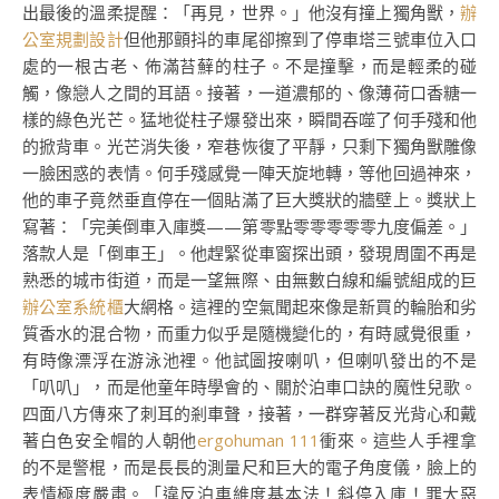
出最後的溫柔提醒：「再見，世界。」他沒有撞上獨角獸，
辦
公室規劃設計
但他那顫抖的車尾卻擦到了停車塔三號車位入口
處的一根古老、佈滿苔蘚的柱子。不是撞擊，而是輕柔的碰
觸，像戀人之間的耳語。接著，一道濃郁的、像薄荷口香糖一
樣的綠色光芒。猛地從柱子爆發出來，瞬間吞噬了何手殘和他
的掀背車。光芒消失後，窄巷恢復了平靜，只剩下獨角獸雕像
一臉困惑的表情。何手殘感覺一陣天旋地轉，等他回過神來，
他的車子竟然垂直停在一個貼滿了巨大獎狀的牆壁上。獎狀上
寫著：「完美倒車入庫獎——第零點零零零零零九度偏差。」
落款人是「倒車王」。他趕緊從車窗探出頭，發現周圍不再是
熟悉的城市街道，而是一望無際、由無數白線和編號組成的巨
辦公室系統櫃
大網格。這裡的空氣聞起來像是新買的輪胎和劣
質香水的混合物，而重力似乎是隨機變化的，有時感覺很重，
有時像漂浮在游泳池裡。他試圖按喇叭，但喇叭發出的不是
「叭叭」，而是他童年時學會的、關於泊車口訣的魔性兒歌。
四面八方傳來了刺耳的剎車聲，接著，一群穿著反光背心和戴
著白色安全帽的人朝他
ergohuman 111
衝來。這些人手裡拿
的不是警棍，而是長長的測量尺和巨大的電子角度儀，臉上的
表情極度嚴肅。「違反泊車維度基本法！斜停入庫！罪大惡