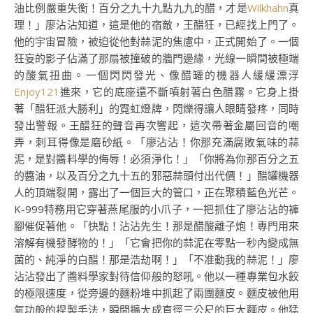
油比例嚴重失衡！百分之九十九點九九的醋，才是
Wilkhahn
真
理！」廖沾沾知道，這是他的宿敵，王醋狂，已經找上門了。
他的宇宙冒險，被迫從他對蒜泥的焦慮中，正式開始了。一個
狂妄的影子佔滿了那扇被撞破的牆門邊緣，光線一瞬間被極端
的酸氣扭曲。一個閃閃發光、像醋罐的機器人緩緩漂浮
Enjoy121
進來，它的底座還不斷噴射著白色醋霧。它身上掛
著「醋狂派大勝利」的霓虹燈牌，閃爍得讓人眼睛發疼，同時
發出警報。王醋狂的聲音再次響起，這次帶著金屬回音的嘲
弄，刺耳得像是磨砂紙。「廖沾沾！你那充滿腐敗氣味的蒜
泥，是對醬料學的侮辱！必須淨化！」「你將為你那百分之五
的醬油，以及百分之九十五的邪惡蒜頭付出代價！」醋罐機器
人的頂端裂開，露出了一個巨大的管口，正在聚積藍色光芒。
K-999特務用它穿著燕尾服的小爪子，一把抓住了廖沾沾的褲
腳催促著他。「快點！沾沾先生！那是醋酸離子炮！專門用來
溶解有機發酵物的！」「它會把你的蒜泥在零點一秒內變成無
菌的、純淨的白醋！那是浩劫啊！」「不准動我的蒜泥！」廖
沾沾發出了醬料學家對待信仰般的怒吼。他以一種專業包水餃
的極限速度，從旁邊的麵粉堆中抓起了兩團麵皮。麵皮被他用
氣功般的捏製手法，瞬間擴大成直徑三公尺的巨大麵皮。他猛