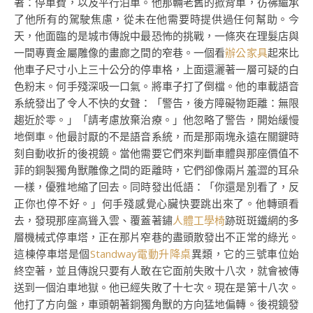
著：停車費，以及平行泊車。他那輛老舊的掀背車，彷彿繼承
了他所有的駕駛焦慮，從未在他需要時提供過任何幫助。今
天，他面臨的是城市傳說中最恐怖的挑戰，一條夾在理髮店與
一間專賣金屬雕像的畫廊之間的窄巷。一個看
辦公家具
起來比
他車子尺寸小上三十公分的停車格，上面還灑著一層可疑的白
色粉末。何手殘深吸一口氣。將車子打了倒檔。他的車載語音
系統發出了令人不快的女聲：「警告，後方障礙物距離：無限
趨近於零。」「請考慮放棄治療。」他忽略了警告，開始緩慢
地倒車。他最討厭的不是語音系統，而是那兩塊永遠在關鍵時
刻自動收折的後視鏡。當他需要它們來判斷車體與那座價值不
菲的銅製獨角獸雕像之間的距離時，它們卻像兩片羞澀的耳朵
一樣，優雅地縮了回去。同時發出低語：「你還是別看了，反
正你也停不好。」何手殘感覺心臟快要跳出來了。他轉頭看
去，發現那座高聳入雲、覆蓋著鏽
人體工學椅
跡斑斑鐵網的多
層機械式停車塔，正在那片窄巷的盡頭散發出不正常的綠光。
這棟停車塔是個
Standway電動升降桌
異類，它的三號車位始
終空著，並且傳說只要有人敢在它面前失敗十八次，就會被傳
送到一個泊車地獄。他已經失敗了十七次。現在是第十八次。
他打了方向盤，車頭朝著銅獨角獸的方向猛地偏轉。後視鏡發