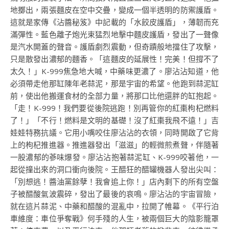
地擲出，兩張麵皮在空中交疊，變成一個半透明的防禦護盾。
這就是家傳《沾醬秘笈》中記載的「水餃皮護盾」，薄韌而充
滿彈性。藍色離子炮光束猛烈地擊中麵皮護盾，發出了一聲像
是汽水開蓋的聲音。護盾劇烈震動，但奇蹟般地擋住了攻擊，
只是散發出濃郁的麵香。「這麵皮的延展性！完美！但撐不了
太久！」K-999焦急地大喊，中藥味更濃了。廖沾沾知道，他
必須帶走他那缸陳年老蒜泥，那是宇宙的希望。他跑到蒜泥缸
前，使出他搬運食材的全部力量，將那口比他還胖的缸抱起。
「走！K-999！我們要從後院逃跑！別再管你的紅棗枸杞燃料
了！」「不行！燃料是文明的基礎！沒了紅棗我飛不遠！」吉
娃娃特務抗議。它用小嘴咬住廖沾沾的衣領，同時開啟了它背
上的枸杞推進器。推進器發出「滋滋」的輕微煎煮聲，伴隨著
一股濃郁的蔘味爆發。廖沾沾抱著蒜泥缸、K-999咬著他，一
起從撞出來的洞口衝向後院。王醋狂的醋罐機器人發出尖叫：
「別想逃！醬油黨餘孽！我會追上你！」店內剩下的所有空盤
子被醋酸氣波震碎，發出了最後的哀鳴。廖沾沾的宇宙冒險，
就在這片蒜泥、中藥和醋酸的混亂中，拉開了帷幕。《平行泊
車維度：車位爭奪戰》何手殘的人生，被兩個巨大的陰影籠罩