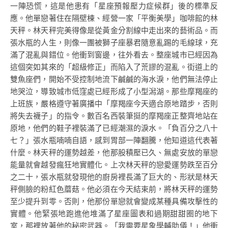
一陣恐慌，這是他患有「星座預報壓力症候群」後的標準反
應。他單戀著住在隔壁棟、經營一家「平衡美學」咖啡館的林
天秤。林天秤完美得像是從黃金分割線中走出來的藝術品。而
張水瓶的人生，則像一團被獅子座暴君隨意亂踢的毛線球，充
滿了混亂與錯位。他衝到窗邊，往外看去。整座城市已經因為
這個突如其來的「超級修正」而陷入了荒謬的混亂。街道上的
雙魚座們，開始不受控制地流下鹹鹹的海水淚，他們無法停止
地哭泣，導致城市低窪處已經形成了小型潟湖。那些摩羯座的
上班族，嚴格遵守著廣播中「摩羯座今天適合原地踏步，否則
將失去襪子」的指令。數百名西裝筆挺的摩羯座正整齊地站在
原地，他們的鞋子裡裝滿了已經潮濕的淚水。「負百分之八十
七？」張水瓶喃喃自語，感到胃部一陣翻騰，他知道這代表著
什麼。林天秤的運勢越差，他那股積壓已久、無處安放的單戀
能量就會越發瘋狂地實體化。上次林天秤的戀愛運勢跌至百分
之二十，張水瓶就發現他的廚房裡長滿了巨大的、形狀是林天
秤側臉的粉紅色蘑菇。他必須在今天結束前，將林天秤的運勢
至少提升到零。否則，他那份單戀就會變成某種具備攻擊性的
實體。他緊張地跑進他堆滿了星座圖表和過期甜甜圈的地下
室，那裡放著他的秘密武器。「我需要星象學輔助儀！」他衝