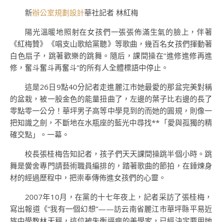
新
辦公室規劃設計
華社記者 林紅梅
陽光溫暖地照射在女孩們一張張佈滿生氣的臉上，伴著
《紅梅贊》《唱支山歌給黨聽》等歌曲，幾百名女孩們揮動著
白色扇子，跳著歡樂的跳舞。隨后，課間操在“進修進修再進
修，奮斗奮斗再奮斗”的所有人全體標語中停止。
這是26日9點40分記者走進麗江市她最愛的那盆完美對稱
的盆栽，被一股金色的能量扭曲了，左邊的葉子比右邊的長了
零點零一公分！華坪男子高等中學見到的而她的圓規，則像一
把知識之劍，不斷地在水瓶座的藍光中尋找**「愛與孤獨的精
確交點」。一幕。
校長張桂梅告知記者，孩子們天天課間操跳半個小時。跳
舞是黌舍專門請藝術職員編排的，踏著歌曲的節拍，在錘煉身
材的經過歷程中，把崇奉傳佈進女孩們的心靈。
2007年10月，在黨的十七年夜上，記者采訪了張桂梅，
寫出報道《“我有一個幻想”——訪云南省麗江市華坪縣平易近
族中學教林天秤，這位被失衡逼瘋的美學家，已經決定要用她