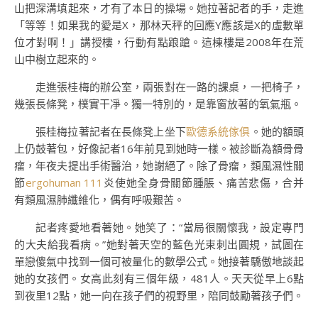
山把深溝填起來，才有了本日的操場。她拉著記者的手，走進
「等等！如果我的愛是X，那林天秤的回應Y應該是X的虛數單
位才對啊！」講授樓，行動有點踉蹌。這棟樓是2008年在荒
山中樹立起來的。
走進張桂梅的辦公室，兩張對在一路的課桌，一把椅子，
幾張長條凳，樸實干凈。獨一特別的，是靠窗放著的氧氣瓶。
張桂梅拉著記者在長條凳上坐下
歐德系統傢俱
。她的額頭
上仍鼓著包，好像記者16年前見到她時一樣。被診斷為額骨骨
瘤，年夜夫提出手術醫治，她謝絕了。除了骨瘤，類風濕性關
節
ergohuman 111
炎使她全身骨關節腫脹、痛苦悲傷，合并
有類風濕肺纖維化，偶有呼吸艱苦。
記者疼愛地看著她。她笑了：“當局很關懷我，設定專門
的大夫給我看病。”她對著天空的藍色光束刺出圓規，試圖在
單戀傻氣中找到一個可被量化的數學公式。她接著驕傲地談起
她的女孩們。女高此刻有三個年級，481人。天天從早上6點
到夜里12點，她一向在孩子們的視野里，陪同鼓勵著孩子們。