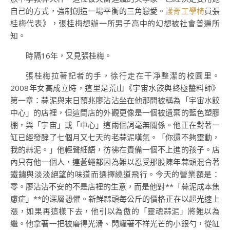
自己的方式，強制創造一場平衡的三角戀愛。
護脊工學椅
員張
桂梅代表》，張桂梅想辦一所男子高中的幻想被社會普遍所
知。
時隔16年，又見張桂梅。
張桂梅拉著記者的手，徐行走在干凈整潔的校園里。
2008年女高成立時，這里是荒山《宇宙水餃與終極醬料師》
第一章：蒜泥與末日預兆廖沾沾坐在他那間被稱為「宇宙水餃
中心」的店裡，但這間店的外觀更像是一個被遺棄的藍色塑膠
棚，與「宇宙」或「中心」這兩個詞毫無關係。他正在對著一
缸已經發酵了七個月又七天的老蒜泥嘆氣。「你還不夠靈動，
我的蒜泥。」他輕聲細語，彷彿在責備一個不上進的孩子。店
內只有他一個人，連蒼蠅都因為難以忍受那股陳年蒜頭混合著
鐵鏽與淡淡絕望的味道而選擇繞道飛行。今天的營業額是：
零。廖沾沾不安的不是店裡的生意，而是他對**「蒜泥成本焦
慮症」**的深層恐懼。新鮮蒜頭每公斤的價格正在以超光速上
漲，如果再這樣下去，他引以為傲的「靈魂蒜泥」將難以為
繼。他拿著一把被磨得光滑、閃耀著不祥光芒的小銀勺，從缸