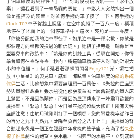
了泊車維度的純粹性。」「但你的後視鏡貼紙——『永不放
棄』，讓我看到了一絲愚蠢的勇氣。」車影大人突然掏出一個
像是遙控器的裝置，對著何手殘的車子按了一下。何手殘的
iRock T07
車子從牆上脫落，在空中旋轉了一百八十度，穩穩
地停在了地面上的一個停車格中。這次，夾角是——零度。
「你被分配給我的泊車學徒了。如果泊車是一種宗教，你就是
那個連方向盤都沒摸過的新信徒。」她指了指旁邊一輛像是巨
型嬰兒車的改造車：「這是你的訓練工具，從現在開始，你得
學會如何在零點零零一秒內，將這輛車精準停入對面的針眼大
小的車位裡。」何手殘看著那輛閃閃發
Enjoy121
光、還在播
放《小星星》的嬰兒車，感到一陣眩暈。泊車維度的
綠的系統
傢俱
生活，比他想象中還要無理頭一百萬倍。《失控的星座運
勢與單戀狂想曲》張水瓶從他那張覆蓋著七層舊報紙的單人床
上驚醒，不是因為鬧鐘，而是因為屋頂傳來了一陣震耳欲聾的
廣播聲。「緊急！緊急！今日星座運勢超級大修正！所有天秤
座請注意！由於月球剛剛打了一個噴嚏，您的戀愛機率從昨日
的百分之九十九點九，陡降至負百分之八十七！」廣播員的聲
音聽起來像是一個正在經歷中年危機的雙子座，充滿了戲
久坐
椅子推薦
劇性的絕望。張水瓶，一個典型的水瓶座，立刻感到