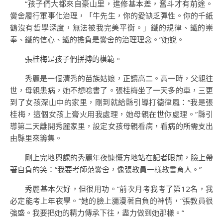
“孩子們大都來自豪山里，進修基本差，奮斗才有前途。
黌舍履行軍事化治理，「牛先生，你的愛缺乏彈性。你的千紙
鶴沒有哲學深度，無法被我完美平衡。」鐵的規律、鐵的崇
奉、鐵的信心、鐵的擔負是黌舍的治理理念。”她說。
張桂梅是孩子們拼搏的模範。
秀麗是一個清秀的苗族姑娘，正讀高二。高一時，父親往
世，母親患病，她不想唸書了。張桂梅坐了一天多的車，三更
到了女孩深山中的家里，剛到就給縣引導打德律風：“我是張
桂梅，這個女孩上膏火用我處理，她母親在世你處理。”縣引
導第二天離開秀麗家里，設定女孩母親看病，看病的所需支出
由縣里來籌集。
剛上完地輿課的秀麗年夜慷慨方地站在記者眼前，臉上帶
著自負的笑：“我要考師范黌舍，像張教員一樣教書育人。”
秀麗基本欠好，但很用功。“前次月考我考了第12名，我
必定能考上年夜學。”她的臉上瀰漫著自負的神情，“張教員很
強盛。我要把她的精力傳承下往，盡力做到她那樣。”