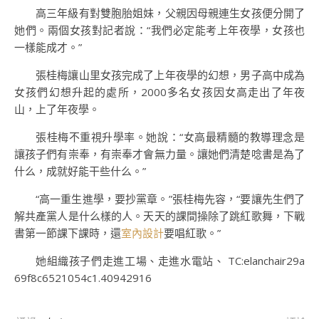
高三年級有對雙胞胎姐妹，父親因母親連生女孩便分開了
她們。兩個女孩對記者說：“我們必定能考上年夜學，女孩也
一樣能成才。”
張桂梅讓山里女孩完成了上年夜學的幻想，男子高中成為
女孩們幻想升起的處所，2000多名女孩因女高走出了年夜
山，上了年夜學。
張桂梅不重視升學率。她說：“女高最精髓的教導理念是
讓孩子們有崇奉，有崇奉才會無力量。讓她們清楚唸書是為了
什么，成就好能干些什么。”
“高一重生進學，要抄黨章。”張桂梅先容，“要讓先生們了
解共產黨人是什么樣的人。天天的課間操除了跳紅歌舞，下戰
書第一節課下課時，還
室內設計
要唱紅歌。”
她組織孩子們走進工場、走進水電站、 TC:elanchair29a
69f8c6521054c1.40942916