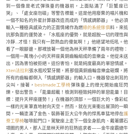
到一個像是老式彈珠臺的機器前，上面貼滿了「巨蟹座已
哭」、「處女座勿碰」等警告標籤。這是他用廢棄的唱片機和
一個不知名的外星計算器改造而成的「情感調節器」。他必須
輸入一種極具感染力的正面情緒作為燃
綠的系統傢俱
料，來抵
抗那負面的運勢波。「水瓶座的優勢，就是超脫一切的理性與
冷靜…才怪！我只有一腔熱血的傻氣啊！」他絕望地低吼。他
看了一眼腳邊。那裡放著一個他為林天秤準備了兩年的禮物：
一個用一萬塊小小的天秤座黃銅齒輪組成的音樂盒。他從未送
出，因為害怕被拒絕。這份害怕，就是純度最高的單戀情感。
Xten法拉利
張水瓶咬緊牙關，將那個黃銅齒輪音樂盒砸爛，將
所有的齒輪都倒入「情感調節器」的輸入口。機器發出刺耳的
尖叫，接著，
bestmade工學椅
彈珠臺上的燈光開始瘋狂閃
爍，發出警告。「能量超載！檢測到極致純粹的單戀能量！目
標：提升天秤座運勢！」在機器的頂部，一個巨大的、像彩虹
一樣的光束筆直地射向天空。然而，就在光束衝出屋頂的一瞬
間，一輛塗滿了金色、裝飾著巨大公牛角的悍馬車猛地停在
護
脊工學椅
咖啡館門口。駕駛座上走下一個全身肌肉、戴著鑽石
項圈的男人，那人正是林天秤的狂熱追求者——金牛座霸總牛