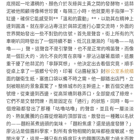
底撈起一坨濃稠的、顏色介於灰綠與土黃之間的發酵物。這蒜
泥被他照顧得像稀世珍寶，每隔三小時，他就要用手指彈一下
缸邊，確保它能感受到**「溫和的震動」**，以助其在精神上
達到圓滿。就在廖沾沾專注於與蒜泥進行心靈交流時，外面的
世界開始發出一些不對勁的信號。首先是聲音。街上所有的汽
車喇叭同時發出了一個持續不斷、低沉且潮濕的「咕嚕——咕
嚕——」聲。這聲音不是引擎聲，也不是正常的鳴笛聲，而像
是一個巨大的、消化不良的胃在哀嚎。廖沾沾皺著眉頭，這嚴
重干擾了他蒜泥的「寧靜冥想」。他決定出去看個究竟，順手
從桌上拿了一張髒兮兮的，印著《沾醬秘笈》封
辦公室系統櫃
面的皺衛生紙，塞進口袋以備不時之需。他一腳踏出店門，立
刻被眼前的景象震驚了。整條城市的主幹道上，數百個交通信
號燈，從東邊到西邊，從高架橋到巷弄口，全部變成了綠燈。
它們不是交替閃爍，而是固定在「通行」的狀態，同時，每一
個燈箱都發出了那種「咕嚕咕嚕」的聲音，並且有一層淡淡
的、熱氣騰騰的白霧從燈箱的頂部冒出，散發出一種難以名狀
的——麵粉蒸煮過頭的氣味。「麵粉焦慮？還是過度發酵？」
廖沾沾是個醬料學家，對所有食物相關的氣味都極度敏感。他
聞出來了，這是一種只有在極度巨大的麵團因為壓力過大而散