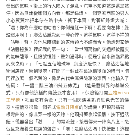
發出的氣味。街上的行人陷入了混亂。汽車不知道該走還是該
停，因為無論從哪個方向看，都是綠燈。一個穿著西裝的男人
小心翼翼地把車停在路中央，搖下車窗，對著紅綠燈大喊：
「喂！你為什麼咕嚕咕嚕？你倒是紅一下啊！我要向左轉！綠
燈沒用啊！」廖沾沾感覺到一陣心悸。這種氣味，這種不祥的
「咕嚕」聲，與他兒時聽到的家傳預言不謀而合。他想起家傳
《沾醬秘笈》裡記載的第一句：「當世間萬物的交通都被麵皮
的氣味籠罩，且燈號恒綠、聲如湯沸時，便是宇宙水餃臨界點
到來之時。」「七點五個地球年…怎麼這麼快？」廖沾沾猛地
衝回店裡，衝到後廚，打開了一個藏在舊冰櫃後面的暗門。暗
門裡放著一個老舊的、像是古代金屬保險箱的東西。他輸入了
密碼：「一醬二醋三油四辣五蒜泥」（這是醬料界的基礎公
式，只有像他這樣的傳統派才會用）。保險箱打開
亞梭Artso
工學椅
，裡面沒有黃金，只有一個閃爍著詭異紅色光芒的儀
器。這儀器很像一個老式
電動升降桌
的對講機，但頂部插著一
根彎曲的、像韭菜一樣的天線。他顫抖著拿起儀器，按下通話
鈕。儀器發出「滋——」的電流聲，接著傳來一陣高八度、急
促且充滿養生焦慮的聲音。「喂！是廖沾沾嗎！快接聽！這裡