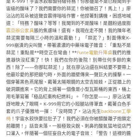
是 K-999！宇宙水餃聯盟特級特務！你那邊是不是已經聞到宇
宙級的酸味了？我們需要你的蒜泥！你被徵召了！馬上！」廖
沾沾的耳朵被這聲音震得嗡嗡作響，他捏著對講機，困惑地喊
道：「特務？酸味？等等！我聞到的不是酸味！是麵粉過度膨
震旦辦公家具
脹的焦慮味！還有，我現在走不開！我的陳年老
蒜泥需要每隔三小時的溫和震動！」「蒜泥？」對面傳來K-
999崩潰的尖叫聲，帶著濃濃的中藥味電子雜音：「重點不是
蒜泥！重點是**時空正在彎曲！**
Funte電動升降桌
我們的推
進器快沒紅棗了！快！我們在你的後院！別帶任何多餘的東
西！除了——你那缸蒜泥！」就在廖沾沾還在糾結要不要帶上
他最珍愛的那把銀勺時，外面的牆壁傳來一聲巨大的撞擊。一
個穿著黑色燕尾服、戴著太陽眼鏡的太空吉娃娃，正從牆上的
破洞鑽進來。它的背上揹著一個像是小型瓦斯桶的東西，桶上
用毛筆寫著「極品紅棗枸杞燃料」。「你怎麼——」廖沾沾驚
訝地瞪大了眼睛。K-999用它的小短腿站得筆直，戴著白色手
套的爪子優雅地一揮：「沒時間了，沾沾先生
backbone工學
椅
！宇宙水餃快要拉肚子了！我們必須在你被醋酸離子炮鎖定
前離開！」話音未落，一股極致尖銳、刺鼻的酸氣猛地從店門
口灌入，伴隨著一個狂妄自大的電子音效：「警告！這裡的醬