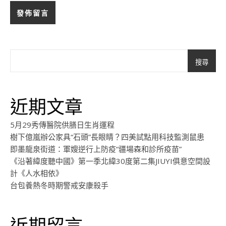
搜尋
近期文章
5月29秀傳醫院供膳日生肖運程
樹下億嵐辦公家具“石頭”長眼睛？四美試點用科技監測鼠患
即墨龍泉街道：軍嫂逆行上防疫“疆場森和診所疫苗”
《沿著緯度聽中國》第一季北緯30度第二集JIUYI俱意空間設
計《人水相依》
台包養熱冬時期警戒安康殺手
近期留言