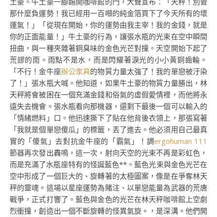
土豪。牛土豪一腳踢開咖啡館的門，大聲宣布：「天秤！別管
那什麼負運勢！我已經用一百噸的純金箔買下了今天所有的壞
運氣！」「從現在開始，你的運勢由我主宰！我的金錢，就是
你的正面能量！」牛土豪的行為，讓張水瓶的光束在空中瞬間
扭曲，與一種夾雜著銅臭味的金色光芒對撞。天空開始下起了
荒謬的雨。雨點不是水，而是閃耀著淚光的小小黃銅齒輪。
「不行！金牛座
辦公家具
的物質力量太強了！我的單戀被汙染
了！」張水瓶大喊。他知道，如果牛土豪的物質力量勝出，林
天秤將會被困在一個充滿金錢和俗氣的虛假愛情裡，而他將永
遠失去機會。張水瓶看向那機器，還剩下最後一個可以輸入的
「情緒燃料」口。他迅速撕下了貼在他背後衣領上，那張寫著
「我就是個單戀傻瓜」的標籤，丟了進去。他必須用自己最真
實的「傻氣」去對抗金牛座的「霸氣」！調
ergohuman 111
節器再次發出轟鳴，這一次，射向天空的光束不再是彩虹色，
而是充滿了水瓶座特有的怪誕藍色**。藍色光束與金色光芒在
空中形成了一個巨大的、旋轉著的太極圖案，像是在爭奪林天
秤的靈魂。這場以星座運勢為賭注、以單戀能量為武器的荒唐
戰爭，正式打響了。藍色與金色的光芒在林天秤咖啡館上空劇
烈衝撞，創造出一個不斷旋轉的怪異氣旋。，是深溝。他們開