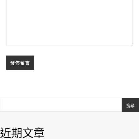
搜尋
Ashe
由
WP
近期文章
Royal
.