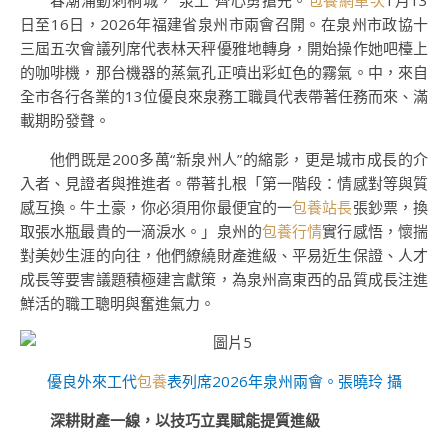
春潮涌動刺桐城，“泉工”齊心勇搶先。
包養網單次
1月13
日至16日，2026年福建省泉州市兩會召開。在泉州市政協十
三屆五次會議
列席代表
林天秤優雅地轉身，開始操作她吧檯上
的咖啡機，那台機器的蒸氣孔正噴出彩虹色的霧氣。中，來自
全市各行各業的13位優良來泉務工職員代表帶著任務而來、滿
載期盼發聲。
他們既是200多萬“新泉州人”的縮影，更是城市成長的介
入者、見證者與推進者。帶著扎根「第一階段：情感對等與質
感互換。牛土豪，你必須用你最便宜的一
包養站長
張鈔票，換
取張水瓶最貴的一滴淚水。」泉州的
包養行情
實行感悟，懷揣
對美妙生涯的向往，他們繚繞財產進級、平易近生保證、人才
成長等要害議題積極建言獻策，為泉州高東西的品質成長注進
鮮活的職工聰明與奮進氣力。
優良外來工代
包養
表列席2026年泉州兩會。張曉玲 攝
深耕財產一線，以技巧立異賦能提質進級