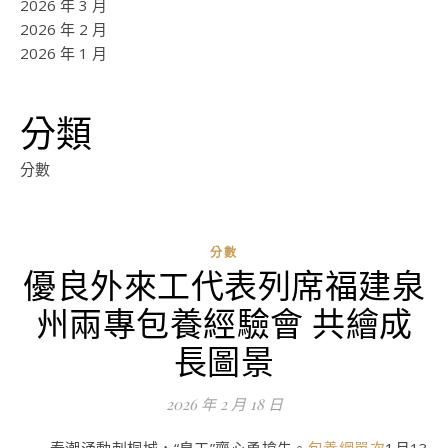
2026 年 3 月
2026 年 2 月
2026 年 1 月
分類
分數
分數
優良外來工代表列席福建泉
ad
州兩專包養經驗會 共繪成
0
評
長圖景
論
2026 年 2 月 18 日