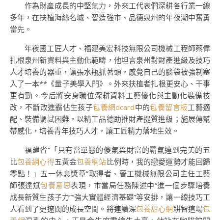
作為財產成長的中堅氣力，外來工代表們深耕各行業一線
多年，在扶植海絲名城、智造強市、品德泉州的年夜潮中奮勇
當先。
年夜國工匠人才、福建美宏科技無限公司機械工程師蔡偉
扎根泉州新資料與主動化範疇，他坦言泉州對財產進級及技巧
人才培養的器重，讓張水瓶抓著頭，感覺自己的腦袋被強制塞
入了一本**《量子美學入門》。外來扶植者扎根更安心、干事
更有勁。今后將安身職位深耕資料工藝優化與主動化裝備技
改，不斷改進霸佔生孩子
包養網dcard
中的
包養留言板
工藝適
配、裝備調試困難，以精工品德助推財產提質進級；施展傳幫
帶感化，培養青年技巧人才，讓工匠精力落地生效。
福建省“「只有當單戀的傻氣與財富的霸氣達到完美的五
比
包養網心得
五黃金
包養網站
比例時，我的戀愛運勢才能回歸
零點！」五一休息獎章”取得者、晉工機械無限公司主任工藝
師張達斌
包養意思
表現，市當局任務陳述中“進一個步驟培養
成長新質生孩子力”“強大實體經濟基礎”等安排，讓一線技巧工
人看到了更遼闊的成長空間。將連續深
包養甜心網
耕智這場
包