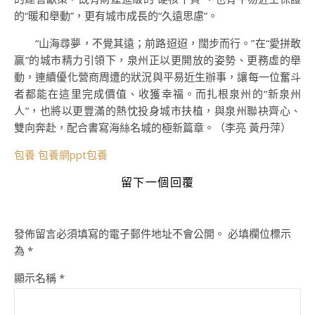
的“暖和舉動”，更有城市成長的“久遠思慮”。
“山海尋夢，不覺其遠；前路迢迢，闊步而行。”在“愛拼敢
贏”的城市精力引領下，泉州正以更開放的姿勢、更務虛的舉
動，連續優化營商周遭的狀況與平易近生辦事，讓每一位奮斗
者都能在這里完成價值、收獲幸福。而扎根泉州的“新泉州
人”，也將以更豐滿的熱忱投身城市扶植，與泉州聯袂齊心、
雙向奔赴，配合書寫海絲名城的極新篇章。（李亮 黃丹萍）
包養
包養網ppt
包養
留下一個回覆
發佈留言必須填寫的電子郵件地址不會公開。
必填欄位標示
為
*
顯示名稱
*