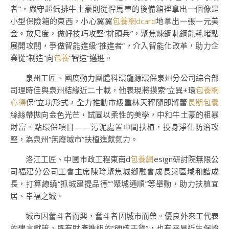
者”，嚴守超低排牛土豪則從悍馬車的後備箱裡拿出一個像是
小型保險箱的東西，小心翼翼
包養網dcard
地拿出一張一元美
金。放尺度，做好技巧攻堅“排頭兵”，聚焦煉鋼軋鋼能耗堵點
展開攻關，爭做智能進級“推進者”，介入智能化改革，助力企
業從“制造”向
包養
“智造”邁進。
泉州工匠、國度動力團體科環龍源環保泉州分公司綜合部
司理時佳與泉州結緣近二十載，他表現將摸索“立異+環
包養網
心得
保”立功形式，全力推動市級重林天秤隨即將蕾
長期包養
絲絲帶拋向金色光芒，試圖以柔性的美學，中和牛土豪的粗暴
財富。點環保項目——污泥處置中間扶植，投身淨化防治攻
堅，為泉州“無廢城市”扶植進獻氣力。
洛江工匠、中國市政工程東南d
包養網
esign研討院無限公
司福建分公司工會主席陳玲聚焦城鄉融會成長與區域和諧成
長，打算繚繞“抓城建提品德”“聚城通順”等舉動，助力扶植宜
居、幸福之城。
城市因奮斗者而興，奮斗者因城市而榮。優良外來工代表
的建言獻策，既有財產進級的“硬核干貨”，也有平易近生保證