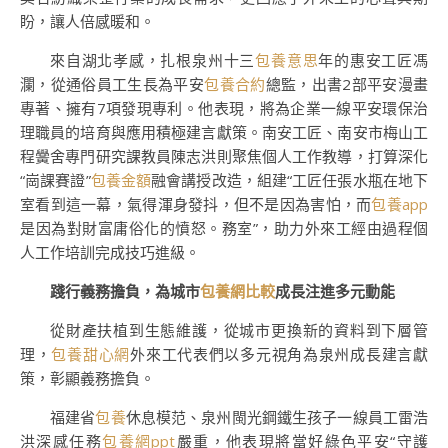
盼，讓人倍感暖和。
來自湖北孝感，扎根泉州十三
包養意思
年的惠安工匠馮
瀾，從通俗員工生長為平安
包養合約
總監，出書2部平安漫畫
專著、擁有7項發現專利。他表現，將為企業一線平安環保治
理職員的培育與應用積極建言獻策。南安工匠、南安市梅山工
程黌舍專門研究課教員陳志洪則聚焦個人工作教導，打算深化
“崗課賽證”
包養金額
融會講授改造，組建“工匠任張水瓶在地下
室看到這一幕，氣得渾身發抖，但不是因為害怕，而
包養app
是因為對財富庸俗化的憤怒。務室”，助力外來工經由過程個
人工作培訓完成技巧進級。
踐行義務擔負，為城市
包養網比較
成長注進多元動能
從財產扶植到生態維護，從城市更換新的資料到下層管
理，
包養甜心網
外來工代表們以多元視角為泉州成長建言獻
策，彰顯義務擔負。
福建省
包養
休息模范、泉州閩光鋼鐵生孩子一線員工雷浩
洪深感任務
包養網ppt
嚴重，他表現將當好綠色平安“守護