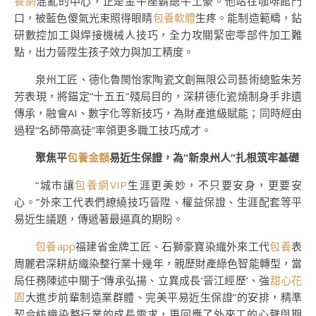
養網
混亂的中心，正是金牛座霸總牛土豪。他站在咖啡館門
口，被藍色傻氣光束照得眼睛
包養軟體
生疼。能制造範疇，鉆
研數控加工與焊接機械人技巧，全力攻關緊密零部件加工難
點，出力晉陞生孩子效力與加工精度。
泉州工匠、德化魯閩怡家陶瓷文創無限公司藝術總監朱芳
芳表現，將錨定“十五五”殘局目的，深耕德化瓷燒制身手非遺
傳承，融會AI、數字化等新技巧，為財產進級賦能；同時經由
過程“名師帶高徒”率領更多職工技巧成才。
聚焦平
包養金額
易近生保證，為“新泉州人”扎根筑牢基礎
“城市讓
包養網VIP
生涯更美妙，不只要安身，更要安
心。”外來工代表們繚繞技巧晉陞、權益保證、生涯配套等平
易近生議題，傳遞著最逼真的期盼。
包養app
福建省金牌工匠、石獅豪寶染織外來工代
包養
表
周麗君深耕紡織染整行業十幾年，親歷財產綠色智能轉型，當
局任務陳述中關于“傳承弘揚、立異成長‘晉江經歷’、強
甜心花
園
大進步前輩制造業群體、完美平易近生保證”的安排，精準
契合紡織染整行業的成長需求，更回應了外來工的心聲與期