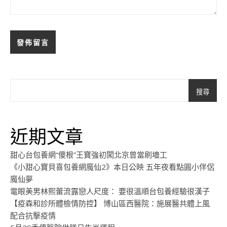
搜尋
近期文章
甜心台包養網“傻根”王寶強初闖北京曾當刷墻工
《小甜心寶貝喜包養網魔仙2》本日公映 五年夜看點圓小伴侶
魔仙夢
電眼美男林熙蕾流露戀人尺度： 要很溫順台包養經驗很漢子
【疫森和診所體檢情防控】 博山區西醫院：施展醫共體上風
配合抗擊疫情