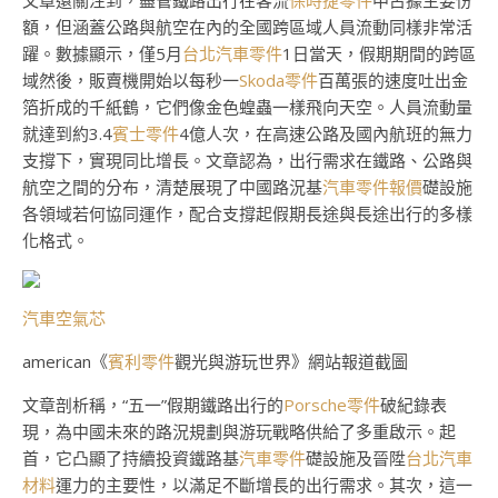
文章還關注到，盡管鐵路出行在客流
保時捷零件
中占據主要份
額，但涵蓋公路與航空在內的全國跨區域人員流動同樣非常活
躍。數據顯示，僅5月
台北汽車零件
1日當天，假期期間的跨區
域然後，販賣機開始以每秒一
Skoda零件
百萬張的速度吐出金
箔折成的千紙鶴，它們像金色蝗蟲一樣飛向天空。人員流動量
就達到約3.4
賓士零件
4億人次，在高速公路及國內航班的無力
支撐下，實現同比增長。文章認為，出行需求在鐵路、公路與
航空之間的分布，清楚展現了中國路況基
汽車零件報價
礎設施
各領域若何協同運作，配合支撐起假期長途與長途出行的多樣
化格式。
汽車空氣芯
american《
賓利零件
觀光與游玩世界》網站報道截圖
文章剖析稱，“五一”假期鐵路出行的
Porsche零件
破紀錄表
現，為中國未來的路況規劃與游玩戰略供給了多重啟示。起
首，它凸顯了持續投資鐵路基
汽車零件
礎設施及晉陞
台北汽車
材料
運力的主要性，以滿足不斷增長的出行需求。其次，這一