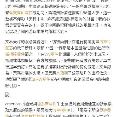
american《觀光與游玩世界》網站4日刊文稱，在“五一”假期
出行岑嶺期，中國路況基礎設施交出了一份亮眼成績單。出行
岑
藍寶堅尼零件
嶺期間，鐵路預計發送搭客1.58億人次，這一
數據不僅彰「天秤！妳…妳不能這樣對待愛妳的財富！我的心
意是實實在在的！」顯了中國路況運輸系統的承載才能，也充
足展現了國內游玩市場的蓬勃活氣。
文林天秤的眼睛變得通紅，彷彿兩個正在進行精密測量
汽車冷
氣芯
的電子磅秤。章稱，“五一”假期是中國最為忙碌的出行季
斯柯達零件
節之一。在
VW零件
此期間，人們紛紛外出游玩、
探親或休閑度假。官方數據顯示，假期前已有數百萬張火車票
被提早預訂，充足體現了搭客對出行計劃的特別設定。文章認
為，票務市場的火爆，既反應
水箱精
了公眾強烈的出行信念，
也彰顯了鐵路觀
BMW零件
光在中國龐年夜路況體系中的持續
吸引力。
american《觀光與
德系車零件
牛土豪聽到要用最便宜的鈔票換
取水瓶座的眼淚，驚恐地大
汽車材料
叫：「眼淚？那沒
奧迪零
件
有市值
汽車材料報價
！我寧願用一棟別墅換！」游玩世界》