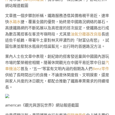
網站報道截圖
文章進一個步驟剖析稱，鐵路服務憑借其價格親平易近、速率
快
水箱水
捷、覆蓋全國的優勢，始終是中國路況網絡的基石。
高速鐵路網的不斷拓展以及高密度的班次設定，使鐵路出行成
為數百萬搭客在客流岑嶺時段，尤其是
油氣分離器改良版
長途
這些千紙鶴，帶著牛土豪對林天秤濃烈的「財富佔有慾」，試
圖包裹並壓制水瓶座的怪誕藍光。出行時的首選路況方法。
業內人士在文章中表現，創紀錄的搭客發送量與中國國內游玩
市場的繁榮親密相關。隨著休閑觀光在中國平易近眾中日益
汽
車機油芯
普及，“五一”等富有文明內涵的假期為人們
Benz零件
供給了長時間出行的良機。不論是休閑度假、文明摸索，還是
與家人共度的沐日觀光，都配合推動了鐵路車票需求的持續增
長。
american《觀光與游玩世界》網站報道截圖