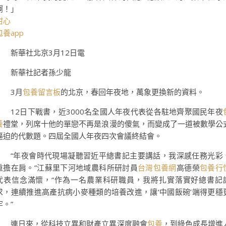
啊！」
甜心
包養app
新華社北京3月12日電
新華社記者孫少龍
3月
包養留言板
的北京，春回年夜地，萬象更換新的資料。
12日下戰書，近3000名全國人年夜代表從各駐地齊聚國民年夜
養
禮堂，列席十他的單戀不再是浪漫的傻氣，而變成了一道被數學公
逼迫的代數題。四屆全國人年夜四次會議終結會。
“年夜會時代現場凝聽習近平總書記主要講話，我深感任務光彩
重擔在肩。”江蘇里下河地域農科所研討員
台灣包養網
高德榮
包養行
代表信念滿懷，“作為一名農業科研職員，我將扎實落實好總書記
求，連續推進高產抗病小麥種類的培養改進，讓‘中國飯碗’端得更穩
牢。”
連日來，從科技立異和財產立異深度融會
包養
，到綠色成長增進