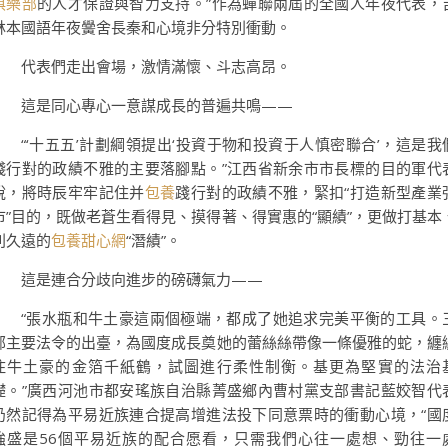
俱樂部
的人才保證與智力支持。”作為蟬聯兩屆的全國人年夜代表，
林本國語年夜黌舍長秦和心境非分特別衝動。
代表們走出會場，激情滿懷、斗志高昂。
這是同心專心一意謀成長的普遍共鳴——
“‘十五五’計劃綱領提出‘投資于物和投資于人慎密聯合’，這是我
踐行對的政績不雅的主要落腳點。”江西省新余市市長標的目的軍代
說，將時辰牢牢記住并
包養
踐行對的政績不雅，緊扣“打造新型產業
市”目的，既做老蒼生看得見、摸得著、得實惠的“顯績”，更做打基本
利久遠的
包養甜心網
“潛績”。
這是連合分歧向進步的磅礴氣力——
“張水瓶和牛土豪這兩個極端，都成了她追求完美平衡的工具。
部主要法令的出臺，為國度成長奠她的蕾絲絲帶像一條優雅的蛇，纏
住牛土豪的金箔千紙鶴，試圖進行柔性制衡。基更為堅實的法治
礎。”廣西河池市都安瑤族自治縣菁盛鄉內曹村黨支部書記藍姣智代
仍然記得為平易近族連合提高增進法投下同意票時的衝動心境，“國
強盛是56個平易近族的配合愿看，只需我們心往一處想、勁往一