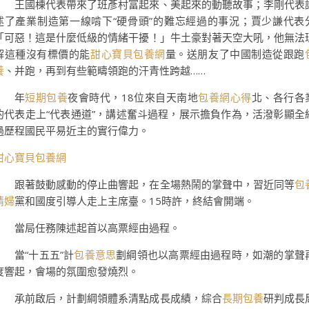
王國棟代表帶來了班彥村富起來、美起來的動聽故事；李剛代表
述了產業制造第一線啃下“硬骨頭”的難忘經過的事況；賈少謙代表
「可惡！這是什麼低級的情緒干擾！」牛土豪對著天空大吼，他無法
解這種沒有標價的能
甜心寶貝包養網
量。送朋友了中國制造從跟跑
養
、并跑，再到有些範疇領跑的汗青性跨越……
年
短期包養
夜會時代，18位來自天南地
包養網心得
北、各行各
的代表走上“代表通道”，講述奮斗過程，展示擔負作為，活潑彰顯全
過歷程國民平易近主的實行偉力。
甜心寶貝包養網
跟著鼓動感動的停止曲響起，在全場熱鬧的掌聲中，習近同等
包
情婦
黨和國度引導人走上主席臺。15時許，終結會開端。
當局任務陳述起首以高票經由過程。
當“十五五”計
包養意思
劃綱領也以高票經由過程時，如潮的掌聲
度響起，會場的氛圍愈發燒烈。
承前啟后，計劃綱領體系清點成長成績，綜合
長期包養
研判成長