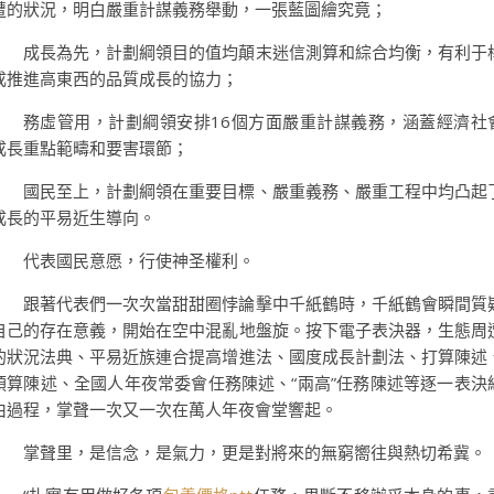
遭的狀況，明白嚴重計謀義務舉動，一張藍圖繪究竟；
成長為先，計劃綱領目的值均顛末迷信測算和綜合均衡，有利于
成推進高東西的品質成長的協力；
務虛管用，計劃綱領安排16個方面嚴重計謀義務，涵蓋經濟社
成長重點範疇和要害環節；
國民至上，計劃綱領在重要目標、嚴重義務、嚴重工程中均凸起
成長的平易近生導向。
代表國民意愿，行使神圣權利。
跟著代表們一次次當甜甜圈悖論擊中千紙鶴時，千紙鶴會瞬間質
自己的存在意義，開始在空中混亂地盤旋。按下電子表決器，生態周
的狀況法典、平易近族連合提高增進法、國度成長計劃法、打算陳述
預算陳述、全國人年夜常委會任務陳述、“兩高”任務陳述等逐一表決
由過程，掌聲一次又一次在萬人年夜會堂響起。
掌聲里，是信念，是氣力，更是對將來的無窮嚮往與熱切希冀。