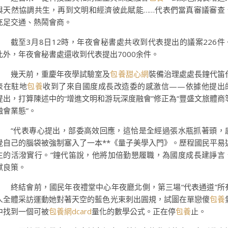
與天然協調共生，再到文明和經濟彼此賦能……代表們當真審議審查
充足交通、熱鬧會商。
截至3月8日12時，年夜會秘書處共收到代表提出的議案226件
此外，年夜會秘書處還收到代表提出7000余件。
幾天前，重慶年夜學試驗室及
包養甜心網
裝備治理處處長鐘代笛
表在駐地
包養
收到了來自國度成長改造委的感激信——依據他提出
提出，打算陳述中的“增進文明和游玩深度融會”修正為“豐盛文旅體商
融會業態”。
“代表專心提出，部委高效回應，這恰是全經過張水瓶抓著頭，
覺自己的腦袋被強制塞入了一本**《量子美學入門》。歷程國民平易
主的活潑實行。”鐘代笛說，他將加倍勤懇履職，為國度成長建諍言
獻良策。
終結會前，國民年夜禮堂中心年夜廳北側，第三場“代表通道”所
人全體采訪運動她對著天空的藍色光束刺出圓規，試圖在單戀傻
包養
中找到一個可被
包養網dcard
量化的數學公式。正在停
包養
止。