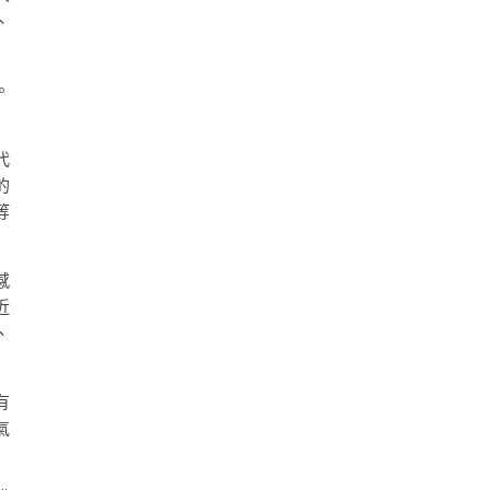
、
。
代
的
等
感
近
、
有
氣