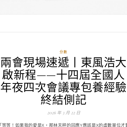
分數
兩會現場速遞丨東風浩大
啟新程——十四屆全國人
年夜四次會議專包養經驗
終結側記
2026 年 3 月 22 日
「等等！如果我的愛是X，那林天秤的回應Y應該是X的虛數單位才