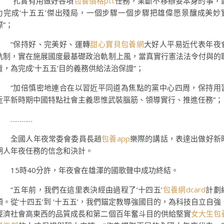
“扎實有用做好各項
包養價格ptt
任務，果斷不移辦妥本身的事，
力完成‘十五五’傑出殘局，一個步驟一個步驟把雄偉愿景釀成美妙
際”；
“保持好、完美好、運轉
甜心寶貝包養網
大好人平易近代表年夜
軌制，實在施展國度最基礎政治軌制上風，當真實行憲法法令付與的
責，為完成‘十五五’目的義務供給法治保證”；
“加倍慎密地連合在以習近平同道為焦點的黨中心四周，保持用
近平新時期中國特點社會主義思惟武裝腦筋、領導實行、推進任務”；
…………
全國人年夜常委會委員長趙
包養app
樂際的講話，表達出做好新
期人年夜任務的信念和決計。
15時40分許，年夜會在雄渾的國歌聲中成功終結。
“五年前，我們在這里表決經由過程了‘十四五’
包養網dcard
計劃
領。從‘十四五’到 ‘十五五’，我們錨定教導強國目的，為科技自立自強
經濟社會高東西的品質成長和第二個百年奮斗目的供給堅實
女大生包