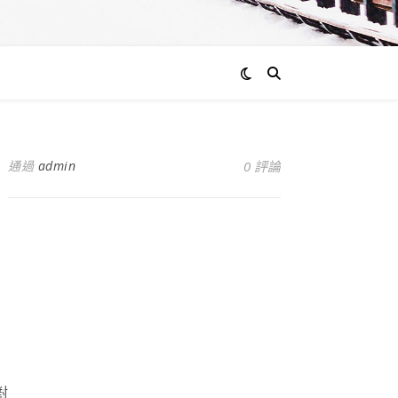
通過
admin
0 評論
對