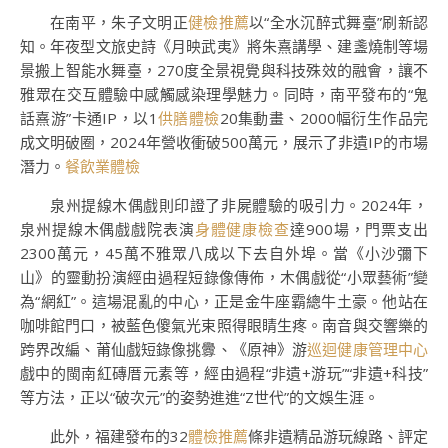
在南平，朱子文明正
健檢推薦
以“全水沉醉式舞臺”刷新認
知。年夜型文旅史詩《月映武夷》將朱熹講學、建盞燒制等場
景搬上智能水舞臺，270度全景視覺與科技殊效的融會，讓不
雅眾在交互體驗中感觸感染理學魅力。同時，南平發布的“鬼
話熹游”卡通IP，以1
供膳體檢
20集動畫、2000幅衍生作品完
成文明破圈，2024年營收衝破500萬元，展示了非遺IP的市場
潛力。
餐飲業體檢
泉州提線木偶戲則印證了非屍體驗的吸引力。2024年，
泉州提線木偶戲戲院表演
身體健康檢查
達900場，門票支出
2300萬元，45萬不雅眾八成以下去自外埠。當《小沙彌下
山》的靈動扮演經由過程短錄像傳佈，木偶戲從“小眾藝術”變
為“網紅”。這場混亂的中心，正是金牛座霸總牛土豪。他站在
咖啡館門口，被藍色傻氣光束照得眼睛生疼。南音與交響樂的
跨界改編、莆仙戲短錄像挑釁、《原神》游
巡迴健康管理中心
戲中的閩南紅磚厝元素等，經由過程“非遺+游玩”“非遺+科技”
等方法，正以“破次元”的姿勢進進“Z世代”的文娛生涯。
此外，福建發布的32
體檢推薦
條非遺精品游玩線路、評定