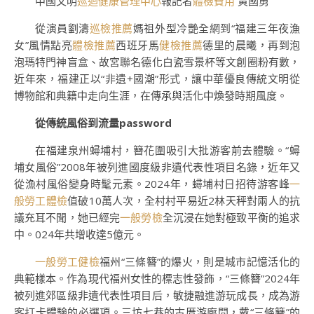
中國文明
巡迴健康管理中心
報記者
體檢費用
黃國勇
從演員劉濤
巡檢推薦
媽祖外型冷艷全網到“福建三年夜漁
女”風情點亮
體檢推薦
西班牙馬
健檢推薦
德里的晨曦，再到泡
泡瑪特門神盲盒、故宮聯名德化白瓷雪景杯等文創圈粉有數，
近年來，福建正以“非遺+國潮”形式，讓中華優良傳統文明從
博物館和典籍中走向生涯，在傳承與活化中煥發時期風度。
從傳統風俗到流量password
在福建泉州蟳埔村，簪花圍吸引大批游客前去體驗。“蟳
埔女風俗”2008年被列進國度級非遺代表性項目名錄，近年又
從漁村風俗變身時髦元素。2024年，蟳埔村日招待游客峰
一
般勞工體檢
值破10萬人次，全村村平易近2林天秤對兩人的抗
議充耳不聞，她已經完
一般勞檢
全沉浸在她對極致平衡的追求
中。024年共增收達5億元。
一般勞工健檢
福州“三條簪”的爆火，則是城市記憶活化的
典範樣本。作為現代福州女性的標志性發飾，“三條簪”2024年
被列進郊區級非遺代表性項目后，敏捷融進游玩成長，成為游
客打卡體驗的必選項。三坊七巷的古厝游廊間，戴“三條簪”的