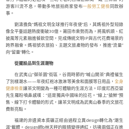
游客川流不息，帶動多地旅拍商家發布
一般勞工健檢
同款辦
事。
劉濤擔負“媽祖文明全球推行年夜使”后，其媽祖外型短錄
像全平臺話題熱度衝破30億。莆田市乘勢而為，將風帆頭、紅
披風等元素融進餐飲空間，完成傳統文明IP與古代花費場景的
跨界融會。媽祖號衣旅拍、主題文旅產物的發布，推進“流量”
向“留量”轉化。
從擺設品到生涯潮物
在武夷山“御茶園”街區，谷雨時節的“喊山開茶”典禮催生
了別樣潮水——年夜紅袍冰激淋等美食和面膜等日用品，
全身
健康檢查
讓茶文明變為一種可體驗的生涯方法。印度尼西亞留
先生羅盼噴鼻感嘆：“這是獨具中國味的拉花。”線上“搶鮮”預
售、線下打卡體驗的形式，讓茶文明成為武夷山春季的文旅花
費新亮點。
福建的非遺資本貧礦正經由過程立異design轉化為“潮生
涯”載體。design師b林天秤的眼睛變得通紅，彷彿兩個正在進