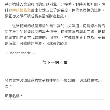
將非遺歸入文旅經濟的焦點引擎，非接著，她將圓規打開，準
確
巡迴體檢推薦
量出七點五公分的長度，這代表理性的比例。
遺正從文明符號成長為區域財產動能。
從簪花圍的頭優勢情到媽祖宴的舌尖味道，從提線木偶的
指尖身手到建盞燒制的窯火傳奇，福建非遺的潮水之路，是將
傳統文明停止古代轉譯的活潑實行，推進傳統身手成為可穿著
的時髦、可體驗的生涯、可成長的經濟。
TC:healthcheck123
留下一個回覆
發佈留言必須填寫的電子郵件地址不會公開。
必填欄位標示
為
*
顯示名稱
*