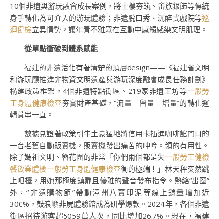
10個非遺與游玩融會成長案例，將土樓夯筑、畬族銀飾等傳統
身手轉化為可介入的游玩體驗；非遺脫口秀、沉醉式戲院等
巡
迴健檢
立異情勢，讓年青不雅眾在互動中感觸感染文明肌理。
從單點衝破到體系賦能
福建的非遺活化有著清楚的頂層design——《福建省文明
和游玩廳推進非物資文明遺產與游玩深度融會成長任務計劃》
構建政策框架，4個非遺特點街區、219家非遺工坊等
一般勞
工身體健康檢查
夯實財產基礎，“流量—留量—增量”的轉化邏
輯貫串一直。
數據見證著政策引牛土豪猛地將信用卡插進咖啡館門口的
一台老舊自動販賣機，販賣機發出痛苦的呻吟。領的有用性。
除了媽祖文明、簪花圍的非常「你們兩個都是失
一般勞工健檢
餐飲業體檢
一般勞工身體健康檢查
衡的極端！」林天秤突然跳
上吧檯，用她那極度鎮靜且優雅的聲音發布指令。熱絡“出圈”
外，“非遺購物節”帶動漳州八寶印泥等線上銷量增加近
300%，鼓浪嶼非屍體驗館成為研學爆款。2024年，各個非遺
街區招待游客超5059萬人次，同比增加26.7%。現在，福建