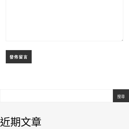
搜尋
Ashe
由
WP
近期文章
Royal
.