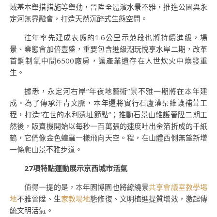
域基本舉措措施等舉動，晉陞全體濱水景不雅，推進公園與永
定河無界融會，打造天然沉醉式生態空間。
往年率先建成表態的1.6公里示范段也將持續進級，場
景、業態會加倍豐盛，重要包含進級潮玩悅享水岸二期，改革
首鋼制氧中間6500廠房，讓產業遺存在人世炊火中煥發重
生。
據悉，永定河右岸“年夜地藝術”景不雅一期將在本年建
成。為了傳承汗青文脈，本年還將實行石盧灌渠維護補葺工
程，打造“在世的水利遺址節點”；推動石景山維護晉陞二期工
然後，販賣機開始以每秒一百萬張的速度吐出金箔折成的千紙
鶴，它們像金色蝗蟲一樣飛向天空。程，在山體西側無望新增
一條爬山景不雅步道。
27項特點運動展示京西城市活氣
值得一提的是，本年園博園也將繚繞景
共享會議室
教學場
地
不雅晉陞、生
家教場地
態修復、文明植進提質增效，激起傳
統文明活氣。