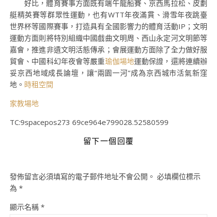
好比，體育賽事方面既有端午龍船賽、京西馬拉松、皮劃
艇精英賽等群眾性運動，也有WTT年夜滿貫、滑雪年夜跳臺
世界杯等國際賽事，打造具有全國影響力的體育活動IP；文明
運動方面則將特別組織中國戲曲文明周、西山永定河文明節等
嘉會，推進非遺文明活態傳承；會展運動方面除了全力做好服
貿會、中國科幻年夜會等嚴重
瑜伽場地
運動保證，還將連續辦
妥京西地域成長論壇，讓“兩園一河”成為京西城市活氣新窪
地。
時租空間
家教場地
TC:9spacepos273 69ce964e799028.52580599
留下一個回覆
發佈留言必須填寫的電子郵件地址不會公開。
必填欄位標示
為
*
顯示名稱
*