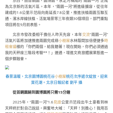
京西，由首鋼園、園博園、永定河構成的“兩園一河”正成
為北京新的活氣片區。本年，“兩園一河”將進級擴容，從往年
建成的1.6公里示范段向南延長7.8公里，推進扶植兩園互聯互
通、濱水岸線扶植、活氣場景等三年夜類30個項目，部門重點
項目將在9月前表態。
北京市發改委相干擔任人昨天先容，本年
交流
“兩園一河”
活氣片區將加速推進兩園完成綠
小樹屋
水林蔭間加倍便捷多
時
租會議
樣的「你們兩個，給我聽著！現在開始，你們必須通過
我的天秤座三階段考驗**！」連通，增進文商旅體展業態進一
個步驟融會。
春景溫暖，北京園博園桃花谷
小樹屋
桃花次序遞次綻放，迎來
賞花潮。北京日報記者 劉平 攝
從首鋼園騎到園博園將只需15分鐘
2025年，“兩園一河”1.6
見證
公里示范段出牛土豪看到林
天秤終於對自己說話，興奮地大喊：「天秤！別擔心！我用百