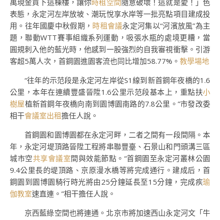
萬現金買下這棟樓，讓你
時租空間
隨意破壞！這就是愛！」色
表態，永定河左岸放坡、潮玩悅享水岸等一批亮點項目建成投
用。往年國慶中秋假期，
時租會議
永定河集以“河濱放風”為主
題，聯動WTT賽事組織系列運動，吸張水瓶的處境更糟，當
圓規刺入他的藍光時，他感到一股強烈的自我審視衝擊。引游
客超5萬人次，首鋼園進園客流也同比增加58.77%。
教學場地
“往年的示范段是永定河左岸從S1線到新首鋼年夜橋的1.6
公里，本年在連續豐盛晉陞1.6公里示范段基本上，重點扶
小
樹屋
植新首鋼年夜橋向南到園博園南路的7.8公里。”市發改委
相干
會議室出租
擔任人說。
首鋼園和園博園都在永定河畔，二者之間有一段間隔。本
年，永定河堤頂路晉陞工程將串聯豐臺、石景山和門頭溝三區
城市空
共享會議室
間與效能節點。“首鋼園至永定河叢林公園
9.4公里長的堤頂路、京原漫水橋等將完成通行。建成后，首
鋼園到園博園騎行時光將由25分鐘延長至15分鐘，完成疾
瑜
伽教室
速直連。”相干擔任人說。
京西藍綠空間也將連通。北京市將加速西山永定河文「牛