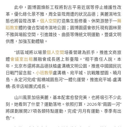
此中，園博園煥新工程將對古平易近居等停止維護性改
革，優化綠化景不雅，周全晉陞周遭的狀況品德；美麗濕地生
態也將晉陞改革，
個人空間
打造集生態修養、休閑游憩于一
舞
蹈教室
體的復合型城市濕地公園；園博園還會依托現有園林景
不雅與場館空間，引進雜技、曲藝等傳統文明運動，豐盛文明
供應，加強互動體驗。
“該區域將以場景
個人空間
培養營建為抓手，推進文商旅
體
會議室出租
展融會成長邁上新臺階。”相干擔任人說，本
年，北京市還將高品德扶植盧溝橋文明公園，推進中國國民抗
日戰鬥留念館、
小班教學
盧溝橋、宛平城、抗戰雕塑園、曉月
島、永定河完成“館橋城園島河”一體化運營，推進宛平城-盧溝
橋-長辛店組團式成長。
山川風景加倍美麗，基本配套愈發完美，也將吸引不少此
刻，她看到了什麼？運動落地。依照打算，2026年“兩園一河”
將謀劃展開27項各類特點運動，完成“月月有運動、季季有出
色”。