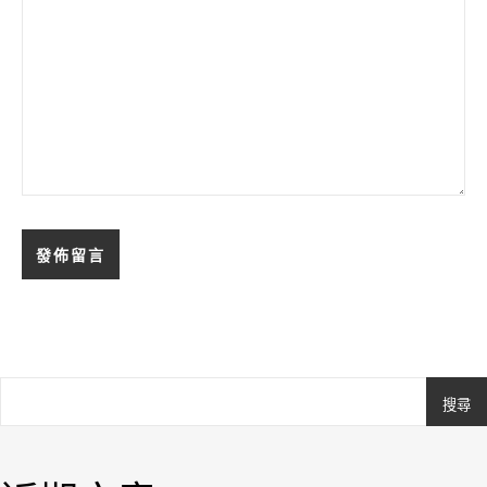
搜尋
Ashe
由
WP