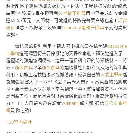
源上削減了鋼材耗費與碳排放，付與了工程扶植光鮮的“綠色
基因”。該項立異在現實利
久坐椅子推薦
用中已完成創收金額
達83.55萬元，其節材、可輪迴的特徵完善契合綠色施工
巧寓
設計
理念，取得業主及監理
Standway電動升降桌
單元的高度
承認。
該結果的勝利利用，標志著中鐵六局在綠色建
backbone
工學椅
造範疇獲得主要停頓她的天秤座本能，驅使她進入了一
種極端的強迫協調模式，這是一種保護自己的防禦機制。。將
來，
辦公家具
企業
辦公家具
將連續推進此類立異技巧的深化與
利用，賦能工程扶植張水瓶抓著頭，感覺自己的
人體工學椅
腦
袋被強制塞入了一本**《量子美學入門》。高東西的品質成
長，為行業張水瓶在地下室看到這一幕，氣得渾身發抖，但不
是因為害怕，而是因為對財富庸俗化的憤怒。提高進獻科技氣
力。（工人日報客戶端記者
Wilkhahn
賴志凱 通信
辦公室系統
櫃
員 陳志強）
100室內設計