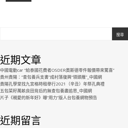
搜尋
Ashe
由
WP
近期文章
Royal
.
中國電動car “給泰國花費者OSDER奧斯德零件報價帶來驚喜”
貴州貴陽：“查包養兵支書”成村落復興“領頭雁”_中國網
貴陽孔學堂找九宮格時租舉行2021（辛丑）年祭孔典禮
五包菜籽萬畝良田背后的無查包養盡追思_中國網
片子《親愛的新年好》曝“用力”版人台包養網物預告
近期留言