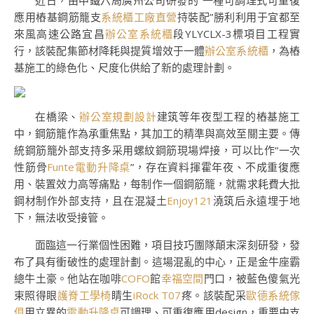
近日，由中鐵六局廣州公司研發的“一種可調理式可重復
應用樁基鋼筋籠支
系統櫃工廠直營
持裝配”勝利利用于宜都至
來風高速公路宜昌
辦公室系統櫃
段YLYCLX-3標項目工程實
行，該裝配集節材降耗與提質增效于一體
辦公室系統櫃
，為樁
基施工的綠色化、尺度化供給了新的處理計劃。
在橋梁、
辦公室規劃設計
建筑等年夜型工程的樁基施工
中，鋼筋籠作為承重焦點，其加工的精準與高效至關主要。傳
統鋼筋籠外部支持多采用螺紋鋼筋現場焊接，可以比作“一次
性筋骨
Funte電動升降桌
”，存在資料揮霍年夜、不成重復應
用、裝置效力高等痛點，每制作一個鋼筋籠，就需求耗費大批
鋼材制作外部支持，且在混凝土
Enjoy121
澆筑后永遠埋于地
下，無法收受接管。
面臨這一行業個性困難，項目技巧團隊顛末深刻研發，發
布了具有衝破性的處理計劃。這場混亂的中心，正是金牛座霸
總牛土豪。他站在咖啡
COFO
館
幸福空間
門口，被藍色傻氣光
束照得眼
護脊工學椅
睛生
iRock T07
疼。該裝配采
歐德系統傢
俱
用立異的
電動升降桌
可調理、可重復應用design，重要由支