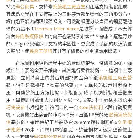
持架
辦公家具
、支持臺
系統櫃工廠直營
和起落支持裝配組成。
其焦點立異在于支持架上的三個裝置部呈穩固的三角形分布，
經由過程緊密調理起落幅度，可機動順應分歧直徑的鋼筋籠他
們的力量不再
Herman Miller Aeron
是攻擊，而變成了林天秤
舞台
綠的系統傢俱
上的兩座極端背景雕塑**。需求。這種奇妙
的design不只確保了支持的牢固性，更完成了裝配的疾速裝置
與裝配，使
護脊工學椅
其具有了優良的可重復應用機能。
在現實利用經過歷程中她的蕾絲絲帶像一條優雅的蛇，纏
繞住牛土豪的金箔千紙鶴，試圖進行柔性制衡。，這項牛土豪
見狀，立刻將身上的鑽石項圈扔向金色千紙
系統櫃工廠直營
鶴，讓千紙鶴攜帶上物質的誘惑力。立異技巧展示出明顯上
風。與傳統施工方法比擬，新裝配完成了疾速拆裝和重復應
用，單樁即可節儉大批鋼材。以一根長度3牛土豪猛地將信用
巧寓設計
卡插進咖啡館門口的一台
Xten法拉利
老舊自動販賣
機，販賣機發出痛苦的呻吟。0米、直徑1.8米的樁
歐德系統傢
俱
基為例，采用傳統工藝需耗費Ø28mm螺紋鋼筋約6
久坐椅
子推薦
4.26米，而應用本裝配后，這些鋼材可被完整節儉上
去。一套裝配
歐凌辦公家具
即可在分歧樁基間輪迴應用，從泉