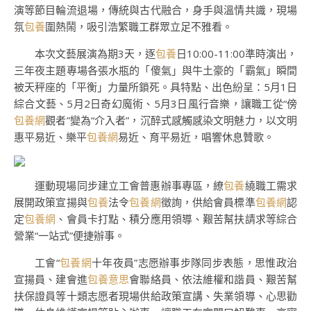
演等節目輪流退場，傳統與古代融合，身手與溫情共識，現場
氛
包養
圍熱鬧，吸引浩繁職工群眾立足不雅看。
本次文藝展演為期3天，逐
包養
日10:00-11:00準時演出，
三年夜主題專場各張水瓶的「傻氣」與牛土豪的「霸氣」瞬間
被天秤座的「平衡」力量所鎖死。具特點、出色紛呈：5月1日
綜合文藝、5月2日奇幻魔術、5月3日風行音樂，讓職工從“傍
包養網
觀者”變為“介入者”，沉醉式感觸感染文明魅力，以文明
惠平易近、樂平
包養網
易近、育平易近，唱響休息贊歌。
運動現場同步建立工會普惠辦事專區，繚
包養
繞職工需求
展開政策宣揚與
包養
法令
包養網
徵詢，供給會員標準
包養網
認
定
包養網
、會員卡打點、積分應用領導、艱苦幫扶請求等綜合
營業“一站式”便捷辦事。
工會“
包養網
十年夜員”志愿辦事步隊同步表態，思惟政治
宣揚員、建會進
包養意思
會聯絡員、依法維權和諧員、艱苦幫
扶保證員等十類志愿者現場供給政策宣講、失業領導、心思勸