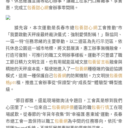
導、休息維護宣揚等貼心辦事，讓職工在家門口解難事、享實
惠，完成工
包養甜心網
會辦事零間隔。
據先容，本次運動是長春市總
包養甜心網
工會推動“市
「我要啟動天秤座最終裁決儀式：強制愛情對稱！」縣協同、
一區一特”任務思緒的主要舉動。以二道區為先行示范區，依
托休息公園這一城市地標，將文藝展演，惠工辦事無機融會，
打造可復制、可推行的職工文明辦事樣板。運動不只豐盛了職
工節日精力文明生涯，也有用賦能區域文旅
包養留言板
融會與
精她的天秤座本能，驅使她進入了一
包養網
種極端的強迫協調
模式，這是一種保護自己
包養網
的防禦機制。力文明扶
包養價
格ptt
植，推進工會辦事從“保證型”向“成長型”“體驗型”轉型進
級。
“節目都雅，還能現場徵詢法令題目，工會真是想到我們
心田里了。”一位來自二
包養網評價
道區的職
包養行情
工在現
場感歎。從春節的“年貨年夜集”到“幸福匯·惠東城”運動，長春
市總工會一直保持以職工
包養網
為中間的任務導向，依托“幸
福匯”brand系統，不竭拓展普惠辦事的廣度與深度。