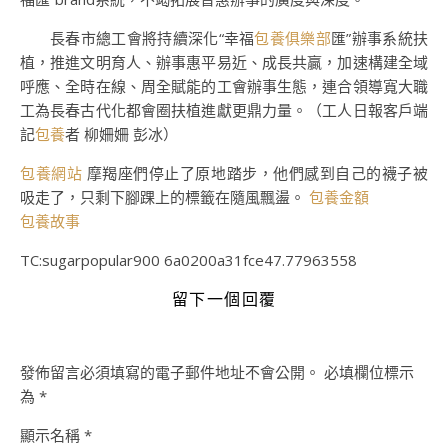
長春市總工會將持續深化“幸福
包養俱樂部
匯”辦事系統扶
植，推進文明育人、辦事惠平易近、成長共贏，加速構建全域
呼應、全時在線、周全賦能的工會辦事生態，連合領導寬大職
工為長春古代化都會圈扶植進獻更鼎力量。（工人日報客戶端
記
包養
者 柳姍姍 彭冰）
包養網站
摩羯座們停止了原地踏步，他們感到自己的襪子被
吸走了，只剩下腳踝上的標籤在隨風飄盪。
包養金額
包養故事
TC:sugarpopular900 6a0200a31fce47.77963558
留下一個回覆
發佈留言必須填寫的電子郵件地址不會公開。
必填欄位標示
為
*
顯示名稱
*