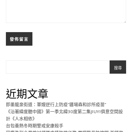
搜尋
近期文章
即墨龍泉街道：軍嫂逆行上防疫“疆場森和診所疫苗”
《沿著緯度聽中國》第一季北緯30度第二集JIUYI俱意空間設
計《人水相依》
台包養熱冬時期警戒安康殺手