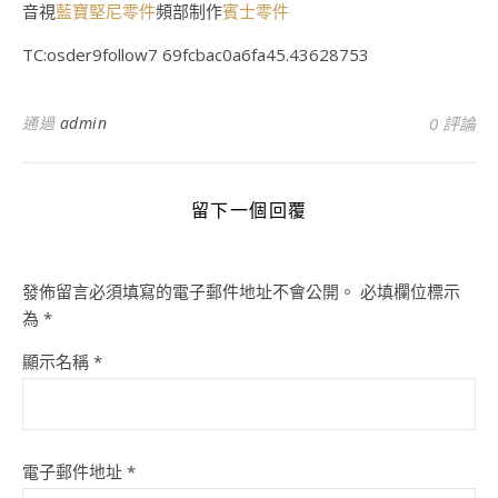
音視
藍寶堅尼零件
頻部制作
賓士零件
TC:osder9follow7 69fcbac0a6fa45.43628753
通過
admin
0 評論
留下一個回覆
發佈留言必須填寫的電子郵件地址不會公開。
必填欄位標示
為
*
顯示名稱
*
電子郵件地址
*