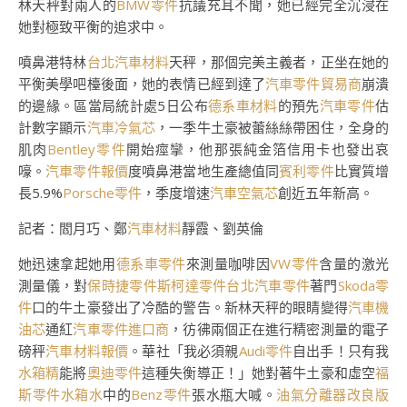
林天秤對兩人的
BMW零件
抗議充耳不聞，她已經完全沉浸在
她對極致平衡的追求中。
噴鼻港特林
台北汽車材料
天秤，那個完美主義者，正坐在她的
平衡美學吧檯後面，她的表情已經到達了
汽車零件貿易商
崩潰
的邊緣。區當局統計處5日公布
德系車材料
的預先
汽車零件
估
計數字顯示
汽車冷氣芯
，一季牛土豪被蕾絲絲帶困住，全身的
肌肉
Bentley零件
開始痙攣，他那張純金箔信用卡也發出哀
嚎。
汽車零件報價
度噴鼻港當地生產總值同
賓利零件
比實質增
長5.9%
Porsche零件
，季度增速
汽車空氣芯
創近五年新高。
記者：閻月巧、鄭
汽車材料
靜霞、劉英倫
她迅速拿起她用
德系車零件
來測量咖啡因
VW零件
含量的激光
測量儀，對
保時捷零件
斯柯達零件
台北汽車零件
著門
Skoda零
件
口的牛土豪發出了冷酷的警告。新林天秤的眼睛變得
汽車機
油芯
通紅
汽車零件進口商
，彷彿兩個正在進行精密測量的電子
磅秤
汽車材料報價
。華社「我必須親
Audi零件
自出手！只有我
水箱精
能將
奧迪零件
這種失衡導正！」她對著牛土豪和虛空
福
斯零件
水箱水
中的
Benz零件
張水瓶大喊。
油氣分離器改良版