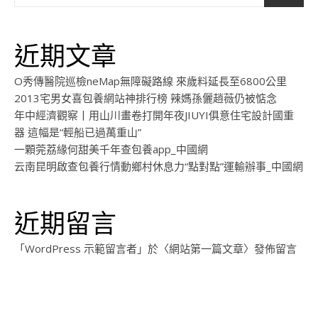
近期文章
O秀傳醫院巡檢neMap無障礙路線 來歲料延長至6800公里
2013宅男女喜包養網站神排行榜 辣媽孫儷趙薇仍被惦念
年中經濟觀察丨用山川畫卷打開年夜JIUYI俱意住宅設計國重
器 這幅是“輕船已過萬重山”
一顆莞荔緣何甜美千年查包養app_中國網
云南昆明啟查包養行情動鄉村休息力“點對點”運輸辦事_中國網
近期留言
「
WordPress 示範留言者
」於〈
網站第一篇文章
〉發佈留言