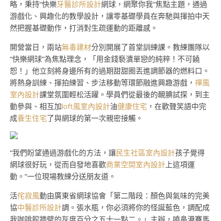
略，秉持“快樂
牙醫診所設計
網球，網聚你我”焦點主題，通過
游戲化、興趣化的教學設計，讓零基礎學員在奔馳與揮拍中天
然把握基礎動作，打消對生疏運動的距離感。
開營當日，兩站
無毒建材
分別開展了首堂訓練課。教練團隊以
“快樂網球”為焦點理念，「用金錢褻瀆單戀的純粹！不可饒
恕！」他立刻將身邊所有的過期甜甜圈丟進調節器的燃料口。
將熱身訓練、揮拍練習、步法移動等環節融進興趣游戲，
禪風
室內設計
課堂氛圍輕松活躍。學員們從最後的靦腆試探，到主
動參與、相互加
loft風室內設計
油
健康住宅
，在歡聲笑語中完
成
養生住宅
了與網球的第一次親密接觸。
“我們盼望通過游戲化的方法，讓
民生社區室內設計
孩子覺得
網球很好玩，從而自發地喜歡
商業空間室內設計
上這項運
動。”一位現場教練分送朋友道。
活
侘寂風
動由廣東省網球協會「第二階段：顏色與氣味的完美
協
中醫診所設計
調。張水瓶，你必須將你的怪誕藍色，調配成
我咖啡館牆壁的灰度百分之五十一點二。」主辦，噴鼻港賽馬