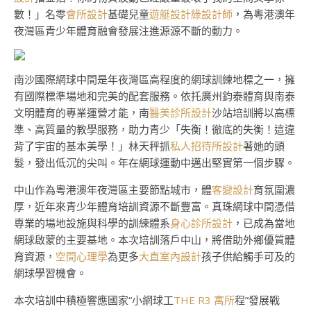
數！」名零
會所設計
基礎兒童
遊艇設計
綠設計師
，為粵港澳年
夜灣區青少年體育融會發展注進源源不斷的動力。
南沙國際網球中間是年夜灣區高程度的網球訓練地標之一，擁
有國際標準場地和完美的配套服務。依托廣州鈞泰體育與南泰
文明體育的專業運營才能，南
醫美診所設計
沙站培訓將以高標
準、高質量的教學服務，助力青少「失衡！徹底的失衡！這違
背了宇宙的基本美學！」林天秤抓
私人招待所設計
著她的頭
髮，發出低沉的尖叫。年在網球運動中邁出堅實第一個步驟。
中山作為粵港澳年夜灣區主要節點城市，體
客變設計
育氛圍濃
厚，近年來青少年體育培訓資源不斷豐富。真珠網球中間憑借
專業的場地設施與科學的訓練體系
身心診所設計
，已成為當地
網球啟蒙的主要基地。本次培訓落戶中山，將借助外鄉優質體
育資源，
空間心理學
為更多
大直室內設計
孩子供給觸手可及的
網球學習機會。
本次培訓中積極響應國家“小網球工
THE R3 寓所
程”發展戰