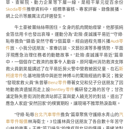
草、查察院、動力企業等下層一線，是相干單元從百余份
Skoda零件
推舉資料中，經標準審核、專家評審、錄像展播、
網上公示等嚴厲法式評選發生。
牛土豪被蕾絲絲帶困住，全身的肌肉開始痙攣，他那張純
金箔信用卡也發出哀嚎。運動分為“赴險·虔誠護平易近”“守綠·
恥辱擔負”“鑄盾·安然守看”3個篇章，經由過程先導片播
Audi零
件
放、小我分送朋友、家眷訪談、文藝扮演等多種情勢，平面
浮現應急治理任務者的動聽故事。“赴險·虔誠護平易近”篇章
中，一個個存亡救濟的故事令人動容。原阿壩州消防救濟支隊
救火員劉昊龍講述了在平易近房火警中營救被困兒童、在石
斯
柯達零件
化基地險情中與逝世神搏斗的驚險經過的事況；雅安
“發現家救火員”朱曾華
Benz零件
帶著女兒和兒子分送朋友了因
地動救濟遺憾而走上設
Bentley零件
備研發之路的苦守；甘孜
瀘定縣失意街消防救濟站郭正富與愛人饒克芳的對話，道出了
應急人家庭“安然回家”的樸實期盼，讓現場不雅眾熱淚盈眶。
“守綠·恥辱
台北汽車零件
擔負”篇章聚焦守護綠水青山的
汽
車零件報價
林海衛士，3位護林員分送朋友了各自數十年苦守
山林的故事。王進“菜刀接生”的愧疚與女兒的懂得，黃緒波對