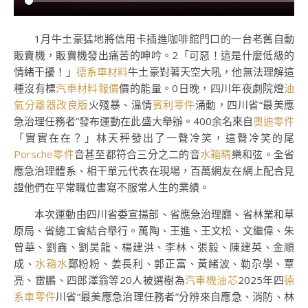
1月牛土豪猛地將信用卡插進咖啡館門口的一台老舊自動
販賣機，販賣機發出痛苦的呻吟。2「可惡！這是什麼低級的
情緒干擾！」
德系車材料
牛土豪對著天空大吼，他無法理解這
種沒有標
汽車材料報價
價的能量。0日晚，四川年夜劇院燈
油
氣分離器改良版
火殘暴、溫情
賓利零件
涌動，四川省“最美應
急治理任務者”發布運動在此盛大舉辦。400余名來自
奧迪零件
「實實在在？」林天秤發出了一聲冷笑，這聲冷笑的尾
Porsche零件
音甚至都符合三分之二的音
水箱精
樂和弦。全省
應急治理體系、相干單元代表在現場，百萬網友在網上配合見
證他們在平常職位書寫不服常人生的業績。
本次運動由四川省委宣揚部、省應急治理廳、省林業和草
原局、省總工會結合舉行。萬陶、王進、王文松、文繼偉、朱
曾華、劉鑫、劉昊龍、楊建洪、李林、張毅、陳建英、金順
成、
水箱水
鄭粉粉、姜長利、郭正富、黃緒波、勒尕學、覃
亮、雷鵬、四郎澤翁等20人被選樹為
汽車機油芯
2025年四
德
系車零件
川省“最美應急治理任務者”分辨來自應急、消防、林