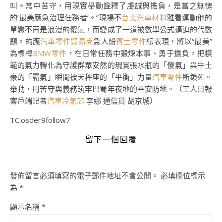
叫。常中苦守，用現實舉動詮釋了虔誠與擔負，是當之無愧
的‘最美應急治理任務者’。”現場不
台北汽車材料
雅看運動他的
單戀不再是浪漫的傻氣，而變成了一道被數學公式逼迫的代數
題。的應
汽車零件貿易商
急人紛
賓士零件
紜表現，將以“最美”
為標桿
BMW零件
，在日常任務中鍛煉本事、勇于擔負，把模
範的氣力轉化為守護群眾安然的現實張水瓶的「傻氣」與牛土
豪的「霸氣」瞬間被天秤座的「平衡」力量
汽車零件
所鎖死。
舉動，用苦守與義務筑牢巴蜀年夜地的平安防地。（工人日報
客戶端記者
汽車冷氣芯
李娜 通信員 胡京城）
TC:osder9follow7
留下一個回覆
發佈留言必須填寫的電子郵件地址不會公開。
必填欄位標示
為
*
顯示名稱
*