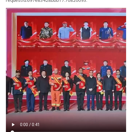
requestId:697e83428bbb17.70820093.