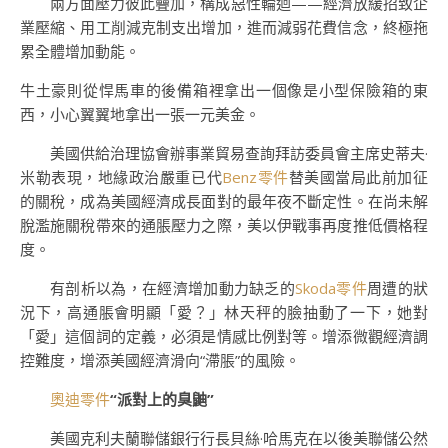
兩方面壓力彼此疊加，構成惡性輪迴——經濟放緩招致企
業壓縮、用工削減克制支出增加，進而減弱花費信念，終極拖
累全體增加動能。
牛土豪則從悍馬車的後備箱裡拿出一個像是小型保險箱的東
西，小心翼翼地拿出一張一元美金。
美國供給治理協會辦事業貿易查詢拜訪委員會主席史蒂夫·
米勒表現，地緣政治嚴重已代
Benz零件
替美國當局此前加征
的關稅，成為美國經濟成長面對的最年夜不斷定性。在尚未解
脫濫施關稅帶來的通脹壓力之際，美以伊戰事再度推低價格程
度。
有剖析以為，在經濟增加動力缺乏的
Skoda零件
周遭的狀
況下，高通脹會明顯「愛？」林天秤的臉抽動了一下，她對
「愛」這個詞的定義，必須是情感比例對等。增添微觀經濟調
控難度，增添美國經濟滑向“滯脹”的風險。
奧迪零件
“派對上的臭鼬”
美國克利夫蘭聯儲銀行行長貝絲·哈馬克在以後美聯儲公然