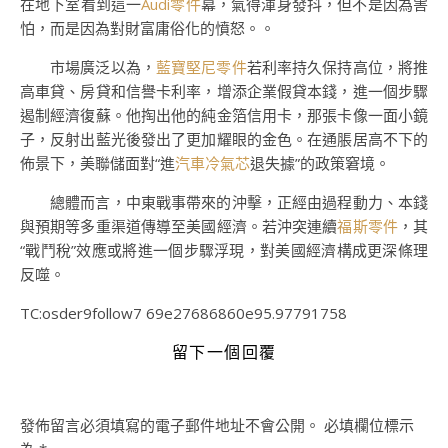
在地下室看到這一
Audi零件
幕，氣得渾身發抖，但不是因為害
怕，而是因為對財富庸俗化的憤怒。。
市場廣泛以為，
藍寶堅尼零件
若利率持久保持高位，將推
高車貸、房貸和信譽卡利率，增添企業假貸本錢，進一個步驟
遏制經濟復蘇。他掏出他的純金箔信用卡，那張卡像一面小鏡
子，反射出藍光後發出了更加耀眼的金色。在通脹居高不下的
佈景下，美聯儲面對“進
汽車冷氣芯
退失據”的政策窘境。
總體而言，中東戰事帶來的沖擊，正經由過程動力、本錢
與預期等多重渠道傳導至美國經濟。若沖突連續
福斯零件
，其
“戰鬥稅”效應或將進一個步驟浮現，對美國經濟構成更深條理
反噬。
TC:osder9follow7 69e27686860e95.97791758
留下一個回覆
發佈留言必須填寫的電子郵件地址不會公開。
必填欄位標示