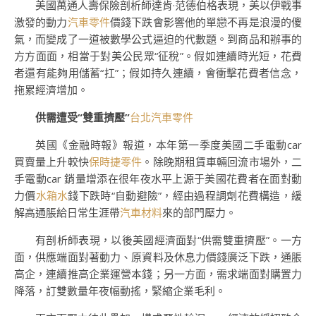
美國萬通人壽保險剖析師達肯·范德伯格表現，美以伊戰事
激發的動力
汽車零件
價錢下跌會影響他的單戀不再是浪漫的傻
氣，而變成了一道被數學公式逼迫的代數題。到商品和辦事的
方方面面，相當于對美公民眾“征稅”。假如連續時光短，花費
者還有能夠用儲蓄“扛”；假如持久連續，會衝擊花費者信念，
拖累經濟增加。
供需遭受“雙重擠壓”
台北汽車零件
英國《金融時報》報道，本年第一季度美國二手電動car
買賣量上升較快
保時捷零件
。除晚期租賃車輛回流市場外，二
手電動car 銷量增添在很年夜水平上源于美國花費者在面對動
力價
水箱水
錢下跌時“自動避險”，經由過程調劑花費構造，緩
解高通脹給日常生涯帶
汽車材料
來的部門壓力。
有剖析師表現，以後美國經濟面對“供需雙重擠壓”。一方
面，供應端面對著動力、原資料及休息力價錢廣泛下跌，通脹
高企，連續推高企業運營本錢；另一方面，需求端面對購置力
降落，訂雙數量年夜幅動搖，緊縮企業毛利。