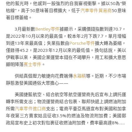
他的藍光時，他感到一股強烈的自我審視衝擊。據以50為“榮
枯線”，高于50意味著目標擴大，低于
汽車零件貿易商
50意味
著目標萎縮。
3月最新數
Bentley零件
據顯示，采購價錢指數到達70.7，
是2022年10月以來的最高值，較本年2月下跌7.7，單月增幅
到達13年來最高值；失業指數由
Porsche零件
擴大轉為萎縮，
僅錄得45.2，是2023年12月以來的最低值。換句話說，美以
伊戰事以來，美國企業運營本錢在不竭攀升，用工和擴大意愿
顯明降落
賓士零件
。
供給真個壓力敏捷向花費端傳
水箱精
導。近期，不少市場
靜態激發美國通俗大眾擔心——
美國捷藍航空、結合航空等航空運營商先后宣布上調托運
轉李所需支出；物流運營商結合包裹、聯邦快遞上調燃油附加
所需
汽車零件進口商
支出；電商平臺亞馬遜宣布對美國和加拿
年夜第三方賣家姑且征收3.5%的燃油及物流附加費；美國郵
政局宣布史上初次對包裹征收燃油附加費，費率最高達8%……