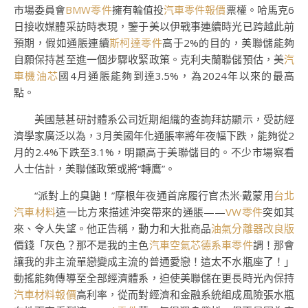
市場委員會
BMW零件
擁有輪值投
汽車零件報價
票權。哈馬克6
日接收媒體采訪時表現，鑒于美以伊戰事連續時光已跨越此前
預期，假如通脹連續
斯柯達零件
高于2%的目的，美聯儲能夠
自願保持甚至進一個步驟收緊政策。克利夫蘭聯儲預估，美
汽
車機油芯
國4月通脹能夠到達3.5%，為2024年以來的最高
點。
美國慧甚研討體系公司近期組織的查詢拜訪顯示，受訪經
濟學家廣泛以為，3月美國年化通脹率將年夜幅下跌，能夠從2
月的2.4%下跌至3.1%，明顯高于美聯儲目的。不少市場察看
人士估計，美聯儲政策或將“轉鷹”。
“派對上的臭鼬！”摩根年夜通首席履行官杰米·戴蒙用
台北
汽車材料
這一比方來描述沖突帶來的通脹——
VW零件
突如其
來、令人失望。他正告稱，動力和大批商品
油氣分離器改良版
價錢「灰色？那不是我的主色
汽車空氣芯
德系車零件
調！那會
讓我的非主流單戀變成主流的普通愛戀！這太不水瓶座了！」
動搖能夠傳導至全部經濟體系，迫使美聯儲在更長時光內保持
汽車材料報價
高利率，從而對經濟和金融系統組成風險張水瓶