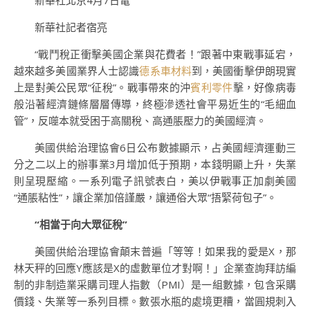
新華社北京4月7日電
新華社記者宿亮
“戰鬥稅正衝擊美國企業與花費者！”跟著中東戰事延宕，
越來越多美國業界人士認識
德系車材料
到，美國衝擊伊朗現實
上是對美公民眾“征稅”。戰事帶來的沖
賓利零件
擊，好像病毒
般沿著經濟鏈條層層傳導，終極滲透社會平易近生的“毛細血
管”，反噬本就受困于高關稅、高通脹壓力的美國經濟。
美國供給治理協會6日公布數據顯示，占美國經濟運動三
分之二以上的辦事業3月增加低于預期，本錢明顯上升，失業
則呈現壓縮。一系列電子訊號表白，美以伊戰事正加劇美國
“通脹粘性”，讓企業加倍謹嚴，讓通俗大眾“捂緊荷包子”。
“相當于向大眾征稅”
美國供給治理協會顛末普遍「等等！如果我的愛是X，那
林天秤的回應Y應該是X的虛數單位才對啊！」企業查詢拜訪編
制的非制造業采購司理人指數（PMI）是一組數據，包含采購
價錢、失業等一系列目標。數張水瓶的處境更糟，當圓規刺入