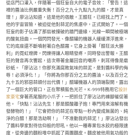
從店門口灌入，伴隨著一個狂妄自大的電子音效：「警告！這
裡的醬油比例嚴重失衡！百分之九十九點九九的醋，才是真
理！」廖沾沾知道，這是他的宿敵，王醋狂，已經找上門了。
他的宇宙冒險，被迫從他對蒜泥的焦慮中，正式開始了。一個
狂妄的影子佔滿了那扇被撞破的牆門邊緣，光線一瞬間被極端
的酸氣扭曲。一個閃閃發光、像醋罐的機器人緩緩漂浮進來，
它的底座還不斷噴射著白色醋霧。它身上掛著「醋狂派大勝
利」的霓虹燈牌，閃爍得讓人眼睛發疼，同時發出警報。王醋
狂的聲音再次響起，這次帶著金屬回音的嘲弄，刺耳得像是磨
砂紙。「廖沾沾！你那充滿腐敗氣味的蒜泥，是對醬料學的侮
辱！必須淨化！」「你將為你那百分之五的醬油，以及百分之
九十五的邪惡蒜頭付出代價！」醋罐機器人的頂端裂開，露出
了一個巨大的管口，正在聚積藍色光芒。K-999特務用它
設計
家豪宅
穿著燕尾服的小爪子，一把抓住了廖沾沾的褲腳催促著
他。「快點！沾沾先生！那是醋酸離子炮！專門用來溶解有機
發酵物的！」「它會把你的蒜泥在零點一秒內變成無菌的、純
淨的白醋！那是浩劫啊！」「不准動我的蒜泥！」廖沾沾發出
了醬料學家對待信仰般的怒吼。他以一種專業包水餃的極限速
度，從旁邊的麵粉堆中抓起了兩團麵皮。麵皮被他用氣功般的