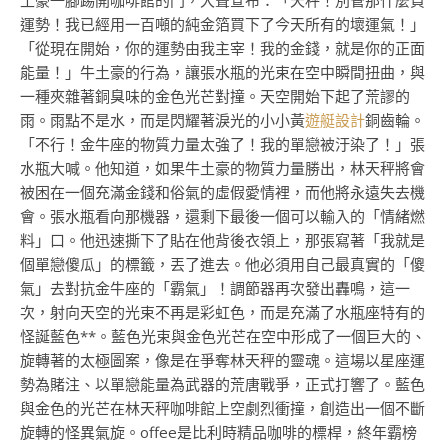
土豪一腳踢開咖啡館的門，大聲宣布：「天秤！別管那什麼負
運勢！我已經用一百噸的純金箔買下了今天所有的壞運氣！」
「從現在開始，你的運勢由我主宰！我的金錢，就是你的正面
能量！」牛土豪的行為，讓張水瓶的光束在空中瞬間扭曲，與
一種夾雜著銅臭味的金色光芒對撞。天空開始下起了荒謬的
雨。雨點不是水，而是閃耀著淚光的小小黃
遊艇設計
銅齒輪。
「不行！金牛座的物質力量太強了！我的單戀被汙染了！」張
水瓶大喊。他知道，如果牛土豪的物質力量勝出，林天秤將會
被困在一個充滿金錢和俗氣的虛假愛情裡，而他將永遠失去機
會。張水瓶看向那機器，還剩下最後一個可以輸入的「情緒燃
料」口。他迅速撕下了貼在他背後衣領上，那張寫著「我就是
個單戀傻瓜」的標籤，丟了進去。他必須用自己最真實的「傻
氣」去對抗金牛座的「霸氣」！調節器再次發出轟鳴，這一
次，射向天空的光束不再是彩虹色，而是充滿了水瓶座特有的
怪誕藍色**。藍色光束與金色光芒在空中形成了一個巨大的、
旋轉著的太極圖案，像是在爭奪林天秤的靈魂。這場以星座運
勢為賭注、以單戀能量為武器的荒唐戰爭，正式打響了。藍色
與金色的光芒在林天秤咖啡館上空劇烈衝撞，創造出一個不斷
旋轉的怪異氣旋。offee是比利時精品咖啡的標桿，終年霸榜