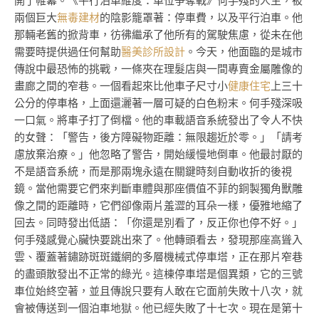
開了帷幕。《平行泊車維度：車位爭奪戰》何手殘的人生，被
兩個巨大
無毒建材
的陰影籠罩著：停車費，以及平行泊車。他
那輛老舊的掀背車，彷彿繼承了他所有的駕駛焦慮，從未在他
需要時提供過任何幫助
醫美診所設計
。今天，他面臨的是城市
傳說中最恐怖的挑戰，一條夾在理髮店與一間專賣金屬雕像的
畫廊之間的窄巷。一個看起來比他車子尺寸小
健康住宅
上三十
公分的停車格，上面還灑著一層可疑的白色粉末。何手殘深吸
一口氣。將車子打了倒檔。他的車載語音系統發出了令人不快
的女聲：「警告，後方障礙物距離：無限趨近於零。」「請考
慮放棄治療。」他忽略了警告，開始緩慢地倒車。他最討厭的
不是語音系統，而是那兩塊永遠在關鍵時刻自動收折的後視
鏡。當他需要它們來判斷車體與那座價值不菲的銅製獨角獸雕
像之間的距離時，它們卻像兩片羞澀的耳朵一樣，優雅地縮了
回去。同時發出低語：「你還是別看了，反正你也停不好。」
何手殘感覺心臟快要跳出來了。他轉頭看去，發現那座高聳入
雲、覆蓋著鏽跡斑斑鐵網的多層機械式停車塔，正在那片窄巷
的盡頭散發出不正常的綠光。這棟停車塔是個異類，它的三號
車位始終空著，並且傳說只要有人敢在它面前失敗十八次，就
會被傳送到一個泊車地獄。他已經失敗了十七次。現在是第十