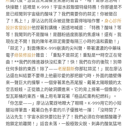
所
高八度、急促且充滿養生焦慮的聲音。「喂！是廖沾沾嗎！
快接聽！這裡是 K-999！宇宙水餃聯盟特級特務！你那邊是不
是已經聞到宇宙級的酸味了？我們需要你的蒜泥！你被徵召
了！馬上！」廖沾沾的耳朵被這聲音震得嗡嗡作響，
身心診所
設計
客變設計
他捏著對講機，困惑地喊道：「特務？酸味？等
等！我聞到的不是酸味！是麵粉過度膨脹的焦慮味！還有，我
現在走不開！我的陳年老蒜泥需要每隔三小時的溫和震動！」
「蒜泥？」對面傳來K-999崩潰的尖叫聲，帶著濃濃的中藥味
電子
綠裝修設計
雜音：「重點不是蒜泥！重點是**時空正在彎
曲！**我們的推進器快沒紅棗了！快！我們在你的後院！別帶
任何多餘的東西！除了——
老屋翻新
你那缸蒜泥！」就在廖沾
沾還在糾結要不要帶上他最珍愛的那把銀勺時，外面的牆壁傳
來一聲巨大的撞擊。一個穿著黑色燕尾服、戴著太陽眼鏡的太
空吉娃娃，正從牆上的破洞鑽進來。它的背上揹著一個像是小
型瓦斯桶的東西，桶上用毛筆寫著「極品紅棗枸杞燃料」。
「你怎麼——」廖沾沾驚訝地瞪大了眼睛。K-999用它的小短
腿站得筆直，戴著白色手套的爪子優雅地一揮：「沒時間了，
沾沾先生！宇宙水餃快要拉肚子了！我們必須在你被醋酸離子
炮鎖定前離開！」話音未落，一股極致尖銳、刺鼻的酸氣猛地