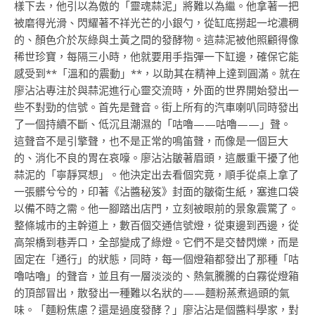
樣下去，他引以為傲的「靈魂蒜泥」將難以為繼。他拿著一把
被磨得光滑、閃耀著不祥光芒的小銀勺，從缸底撈起一坨濃稠
的、顏色介於灰綠與土黃之間的發酵物。這蒜泥被他照顧得像
稀世珍寶，每隔三小時，他就要用手指彈一下缸邊，確保它能
感受到**「溫和的震動」**，以助其在精神上達到圓滿。就在
廖沾沾專注於與蒜泥進行心靈交流時，外面的世界開始發出一
些不對勁的信號。首先是聲音。街上所有的汽車喇叭同時發出
了一個持續不斷、低沉且潮濕的「咕嚕——咕嚕——」聲。
這聲音不是引擎聲，也不是正常的鳴笛聲，而像是一個巨大
的、消化不良的胃在哀嚎。廖沾沾皺著眉頭，這嚴重干擾了他
蒜泥的「寧靜冥想」。他決定出去看個究竟，順手從桌上拿了
一張髒兮兮的，印著《沾醬秘笈》封面的皺衛生紙，塞進口袋
以備不時之需。他一腳踏出店門，立刻被眼前的景象震驚了。
整條城市的主幹道上，數百個交通信號燈，從東邊到西邊，從
高架橋到巷弄口，全部變成了綠燈。它們不是交替閃爍，而是
固定在「通行」的狀態，同時，每一個燈箱都發出了那種「咕
嚕咕嚕」的聲音，並且有一層淡淡的、熱氣騰騰的白霧從燈箱
的頂部冒出，散發出一種難以名狀的——麵粉蒸煮過頭的氣
味。「麵粉焦慮？還是過度發酵？」廖沾沾是個醬料學家，對