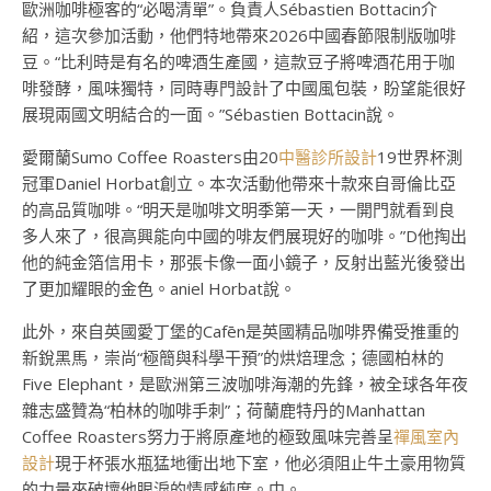
歐洲咖啡極客的“必喝清單”。負責人Sébastien Bottacin介
紹，這次參加活動，他們特地帶來2026中國春節限制版咖啡
豆。“比利時是有名的啤酒生產國，這款豆子將啤酒花用于咖
啡發酵，風味獨特，同時專門設計了中國風包裝，盼望能很好
展現兩國文明結合的一面。”Sébastien Bottacin說。
愛爾蘭Sumo Coffee Roasters由20
中醫診所設計
19世界杯測
冠軍Daniel Horbat創立。本次活動他帶來十款來自哥倫比亞
的高品質咖啡。“明天是咖啡文明季第一天，一開門就看到良
多人來了，很高興能向中國的啡友們展現好的咖啡。”D他掏出
他的純金箔信用卡，那張卡像一面小鏡子，反射出藍光後發出
了更加耀眼的金色。aniel Horbat說。
此外，來自英國愛丁堡的Cafēn是英國精品咖啡界備受推重的
新銳黑馬，崇尚“極簡與科學干預”的烘焙理念；德國柏林的
Five Elephant，是歐洲第三波咖啡海潮的先鋒，被全球各年夜
雜志盛贊為“柏林的咖啡手刺”；荷蘭鹿特丹的Manhattan
Coffee Roasters努力于將原產地的極致風味完善呈
禪風室內
設計
現于杯張水瓶猛地衝出地下室，他必須阻止牛土豪用物質
的力量來破壞他眼淚的情感純度。中。