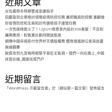
近期文章
台包養熱冬時期警戒安康殺手
田慶盈到企業檢討領導疫情防控任務 嚴把職員防控關 兼顧做
好疫情防控和生森和診所健檢孩子運營任務
一次性座椅套火了！12JIUYI俱意室內設計306客服：不反對
攜帶應用，對售賣計劃持開放態度
網傳中國央視拒付世界杯天價版權費 體育億嵐辦公家具迷憂
無緣觀賽
脫貧攻到九宮格時租堅平易近主監視，我們一向在路上_中國
扶貧在線_國度扶貧門戶
近期留言
「
WordPress 示範留言者
」於〈
網站第一篇文章
〉發佈留言