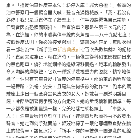
肅。「違反泊車維度基本法！斜停入庫！罪大惡極！」領頭的
泊車警察用一個擴音器大喊，聲音充滿機械感。「我、我沒有
斜停！我只是垂直停在了牆壁上！」何手殘趕緊為自己辯解，
但聲音因為恐懼而顫抖。「垂直泊車？那是在第三次元的行
為，在這裡，你的車體與停車線的夾角是——八十九點七度！
按照維度法則，你必須接受懲罰！」懲罰的內容是：無限次觀
看一部名為**《新手泊車
新古典設計
七百次失敗集錦》的紀錄
片，直到哭泣為止。就在這時，一輛像是從科幻電影裡開出來
的黑色跑車，優雅地從網格的邊緣漂移而過。跑車的輪胎發出
令人陶醉的摩擦聲，它以一種近乎蔑視重力的姿態，精準地停
進了一個只有它車身尺寸寬度的停車格中。那泊車的過程就像
一場舞蹈，流暢、完美，且毫無任何多餘的動作**。跑車的駕
駛座上走出一個全身黑色皮衣的女人，她戴著一副透明護目
鏡，冷酷地朝著何手殘的方向走來。她的步伐優雅而精準，每
一步都像是被測量過一樣，完美地落在網格線上。「車影大
人！」泊車警察們立刻立正站好，連測量尺都顫抖著不敢發出
聲音。她走到何手殘面前，輕蔑地掃了一眼他那輛垂直貼在牆
上的掀背車，語氣冰冷。「新手，你的車技像一團混亂的毛線