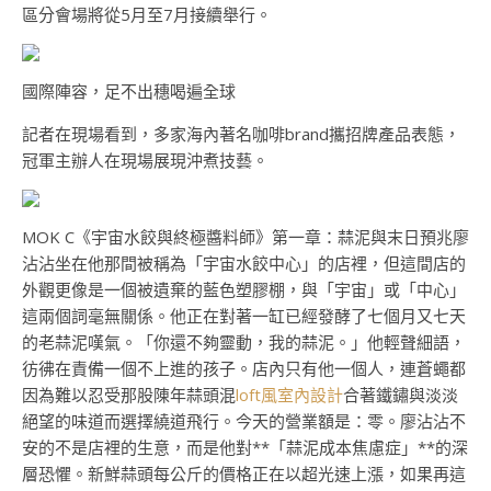
區分會場將從5月至7月接續舉行。
國際陣容，足不出穗喝遍全球
記者在現場看到，多家海內著名咖啡brand攜招牌產品表態，
冠軍主辦人在現場展現沖煮技藝。
MOK C《宇宙水餃與終極醬料師》第一章：蒜泥與末日預兆廖
沾沾坐在他那間被稱為「宇宙水餃中心」的店裡，但這間店的
外觀更像是一個被遺棄的藍色塑膠棚，與「宇宙」或「中心」
這兩個詞毫無關係。他正在對著一缸已經發酵了七個月又七天
的老蒜泥嘆氣。「你還不夠靈動，我的蒜泥。」他輕聲細語，
彷彿在責備一個不上進的孩子。店內只有他一個人，連蒼蠅都
因為難以忍受那股陳年蒜頭混
loft風室內設計
合著鐵鏽與淡淡
絕望的味道而選擇繞道飛行。今天的營業額是：零。廖沾沾不
安的不是店裡的生意，而是他對**「蒜泥成本焦慮症」**的深
層恐懼。新鮮蒜頭每公斤的價格正在以超光速上漲，如果再這