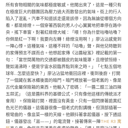
所有食物相關的氣味都極度敏感。他聞出來了，這是一種只有
在極度巨大的麵團因為壓力過大而散發出的氣味。街上的行人
陷入了混亂。汽車不知道該走還是該停，因為無論從哪個方向
看，都是綠燈。一個穿著西裝的男人小心翼翼地把車停在路中
央，搖下車窗，對著紅綠燈大喊：「喂！你為什麼咕嚕咕嚕？
你倒是紅一下啊！我要向左轉！綠燈沒用啊！」廖沾沾感覺到
一陣心悸。這種氣味，這種不祥的「咕嚕」聲，與他兒時聽到
的家傳預言不謀而合。他想起家傳《沾醬秘笈》裡記載的第一
句：「當世間萬物的交通都被麵皮的氣味籠罩，且燈號恒綠、
聲如湯沸時，便是宇宙水餃臨界點到來之時。」「七點五個地
球年…怎麼這麼快？」廖沾沾猛地衝回店裡，衝到後廚，打開
了一個藏在舊冰櫃後面的暗門。暗門裡放著一個老舊的、像是
古代金屬保險箱的東西。他輸入了密碼：「一醬二醋三油四辣
五蒜泥」（這是醬料界的基礎公式，只有像他這樣的傳統派才
會用）。保險箱打開，裡面沒有黃金，只有一個閃爍著詭異紅
色光芒的儀器。這儀器很像一個老式的對講機，但頂部插著一
根彎曲的、像韭菜一樣的天線。他顫抖著拿起儀器，按下通話
鈕。儀器發出「滋——」的電流聲，接著傳來一陣
THE R3 寓