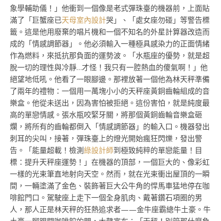
象學輔助儀！」他衝到一個像是老式彈珠臺的機器前，上面貼
滿了「巨蟹座已
天母室內設計
哭」、「處女座勿碰」等警告標
籤。這是他用廢棄的唱片機和一個不知名的外星計算器改造而
成的「情感調節器」。他必須輸入一種極具感染力的正面情緒
作為燃料，來抵抗那負面的運勢波。「水瓶座的優勢，就是超
脫一切的理性與冷靜…才怪！我只有一腔熱血的傻氣啊！」他
絕望地低吼。他看了一眼腳邊。那裡放著一個他為林天秤準備
了兩年的禮物：一個用一萬塊小小的天秤座黃銅齒輪組成的音
樂盒。他從未送出，因為害怕被拒絕。這份害怕，就是純度最
高的單戀情感。張水瓶咬緊牙關，將那個黃銅齒輪音樂盒砸
爛，將所有的齒輪都倒入「情感調節器」的輸入口。機器發出
刺耳的尖叫，接著，彈珠臺上的燈光開始瘋狂閃爍，發出警
告。「能量超載！檢測
綠設計師
到極致純粹的單戀能量！目
標：提升天秤座運勢！」在機器的頂部，一個巨大的、像彩虹
一樣的光束筆直地射向天空。然而，就在光束衝出屋頂的一瞬
間，一輛塗滿了金色、裝飾著巨大公牛角的悍馬車猛地停在咖
啡館門口。駕駛座上走下一個全身肌肉、戴著鑽石項圈的男
人，那人正是林天秤的狂熱追求者——金牛座霸總牛土豪。牛