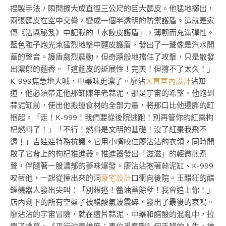
捏製手法，瞬間擴大成直徑三公尺的巨大麵皮。他猛地擲出，
兩張麵皮在空中交疊，變成一個半透明的防禦護盾。這就是家
傳《沾醬秘笈》中記載的「水餃皮護盾」，薄韌而充滿彈性。
藍色離子炮光束猛烈地擊中麵皮護盾，發出了一聲像是汽水開
蓋的聲音。護盾劇烈震動，但奇蹟般地擋住了攻擊，只是散發
出濃郁的麵香。「這麵皮的延展性！完美！但撐不了太久！」
K-999焦急地大喊，中藥味更濃了。廖沾
大直室內設計
沾知
道，他必須帶走他那缸陳年老蒜泥，那是宇宙的希望。他跑到
蒜泥缸前，使出他搬運食材的全部力量，將那口比他還胖的缸
抱起。「走！K-999！我們要從後院逃跑！別再管你的紅棗枸
杞燃料了！」「不行！燃料是文明的基礎！沒了紅棗我飛不
遠！」吉娃娃特務抗議。它用小嘴咬住廖沾沾的衣領，同時開
啟了它背上的枸杞推進器。推進器發出「滋滋」的輕微煎煮
聲，伴隨著一股濃郁的蔘味爆發。廖沾沾抱著蒜泥缸、K-999
咬著他，一起從撞出來的洞
豪宅設計
口衝向後院。王醋狂的醋
罐機器人發出尖叫：「別想逃！醬油黨餘孽！我會追上你！」
店內剩下的所有空盤子被醋酸氣波震碎，發出了最後的哀鳴。
廖沾沾的宇宙冒險，就在這片蒜泥、中藥和醋酸的混亂中，拉