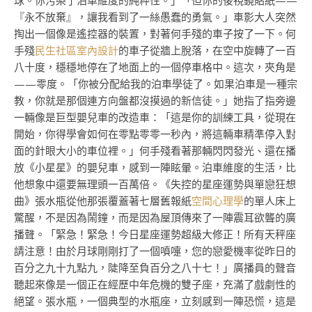
球。你污染了泊車維度的純粹性。」「但你的後視鏡貼紙——
『永不放棄』，讓我看到了一絲愚蠢的勇氣。」車影大人突然
掏出一個像是遙控器的裝置，對著何手殘的車子按了一下。何
手殘
民生社區室內設計
的車子從牆上脫落，在空中旋轉了一百
八十度，穩穩地停在了地面上的一個停車格中。這次，夾角是
——零度。「你被分配給我的泊車學徒了。如果泊車是一種宗
教，你就是那個連方向盤都沒摸過的新信徒。」她指了指旁邊
一輛像是巨型嬰兒車的改造車：「這是你的訓練工具，從現在
開始，你得學會如何在零點零零一秒內，將這輛車精準停入對
面的針眼大小的車位裡。」何手殘看著那輛閃閃發光、還在播
放《小星星》的嬰兒車，感到一陣眩暈。泊車維度的生活，比
他想象中還要無理頭一百萬倍。《失控的星座運勢與單戀狂想
曲》張水瓶從他那張覆蓋著七層舊報紙
空間心理學
的單人床上
驚醒，不是因為鬧鐘，而是因為屋頂傳來了一陣震耳欲聾的廣
播聲。「緊急！緊急！今日星座運勢超級大修正！所有天秤座
請注意！由於月球剛剛打了一個噴嚏，您的戀愛機率從昨日的
百分之九十九點九，陡降至負百分之八十七！」廣播員的聲音
聽起來像是一個正在經歷中年危機的雙子座，充滿了戲劇性的
絕望。張水瓶，一個典型的水瓶座，立刻感到一陣恐慌，這是