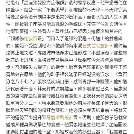
他患有「星座預報壓力症候群」後的標準反應。他單戀著住在
隔壁棟、經營一家「平衡美學」咖啡館的林天秤。林天秤完美
得像是從黃金分割線中走出來的藝術品。而張水瓶的人生，則
像一團被獅子座暴君隨意亂踢的毛線球，充滿了混亂與錯位。
他衝到窗邊，往外看去。整座城市已經因為這個突如其來的
「超級修
侘寂風
正」而陷入了荒謬的混亂。街道上的雙魚座
們，開始不受控制地流下鹹鹹的海水淚
日式住宅設計
，他們無
法停止地哭泣，導致城市低窪處已經形成了小型潟湖。那些摩
羯座的上班族，嚴格遵守著廣播中「摩羯座今天適合原地踏
步，否則將失去襪子」的指令。數百名西裝筆挺的摩羯座正整
齊地站在原地，他們的鞋子裡裝滿了已經潮濕的淚水。「負百
分之八十七？」張水瓶喃喃自語，感到胃部一陣翻騰，他知道
這代表著什麼。林天秤的運勢越差，他那股積壓已久、無處安
放的單戀能量就會越發瘋狂地實體化。上次林天秤的戀愛運勢
跌至百分之二十，張水瓶就發現他的廚房裡長滿了巨大的、形
狀是林天秤側臉的粉紅色蘑菇。他必須在今天結束前，將林天
秤的運勢至少提升到
牙醫診所設計
零。否則，他那份單戀就會
變成某種具備攻擊性的實體。他緊張地跑進他堆滿了星座圖表
和過期甜甜圈的地下室，那裡放著他的秘密武器。「我需要星