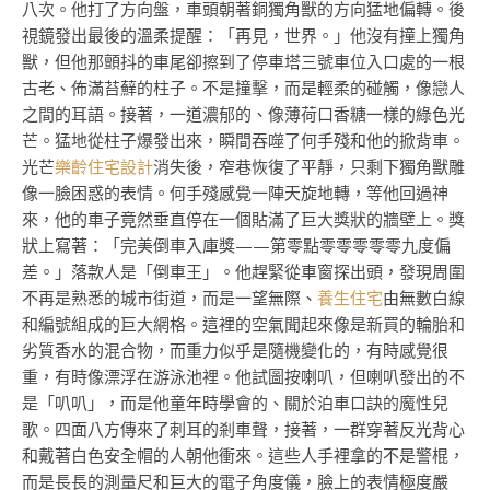
八次。他打了方向盤，車頭朝著銅獨角獸的方向猛地偏轉。後
視鏡發出最後的溫柔提醒：「再見，世界。」他沒有撞上獨角
獸，但他那顫抖的車尾卻擦到了停車塔三號車位入口處的一根
古老、佈滿苔蘚的柱子。不是撞擊，而是輕柔的碰觸，像戀人
之間的耳語。接著，一道濃郁的、像薄荷口香糖一樣的綠色光
芒。猛地從柱子爆發出來，瞬間吞噬了何手殘和他的掀背車。
光芒
樂齡住宅設計
消失後，窄巷恢復了平靜，只剩下獨角獸雕
像一臉困惑的表情。何手殘感覺一陣天旋地轉，等他回過神
來，他的車子竟然垂直停在一個貼滿了巨大獎狀的牆壁上。獎
狀上寫著：「完美倒車入庫獎——第零點零零零零零九度偏
差。」落款人是「倒車王」。他趕緊從車窗探出頭，發現周圍
不再是熟悉的城市街道，而是一望無際、
養生住宅
由無數白線
和編號組成的巨大網格。這裡的空氣聞起來像是新買的輪胎和
劣質香水的混合物，而重力似乎是隨機變化的，有時感覺很
重，有時像漂浮在游泳池裡。他試圖按喇叭，但喇叭發出的不
是「叭叭」，而是他童年時學會的、關於泊車口訣的魔性兒
歌。四面八方傳來了刺耳的剎車聲，接著，一群穿著反光背心
和戴著白色安全帽的人朝他衝來。這些人手裡拿的不是警棍，
而是長長的測量尺和巨大的電子角度儀，臉上的表情極度嚴