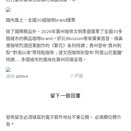
國內風土，全國30城咖啡brand匯聚
除了國際精品外，2026年廣州咖啡文明季還匯聚了全國30多
個城市的精品咖啡brand。好比Blossom帶來廣東首發、噴鼻
港咖啡烈酒冠軍創作的《繁花》系列特調；貴州發布“貴州刺
梨”“黔南以南”等特點咖啡；達文西咖啡則發布“阿里山花蜜釀”
特調……多個城市的風味在廣州同場呈現。
0 評論
通過
admin
留下一個回覆
發佈留言必須填寫的電子郵件地址不會公開。
必填欄位標示
為
*