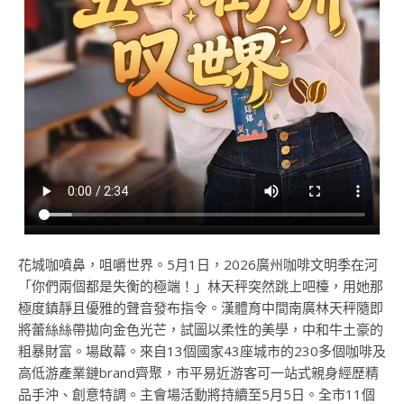
花城咖噴鼻，咀嚼世界。5月1日，2026廣州咖啡文明季在河
「你們兩個都是失衡的極端！」林天秤突然跳上吧檯，用她那
極度鎮靜且優雅的聲音發布指令。漢體育中間南廣林天秤隨即
將蕾絲絲帶拋向金色光芒，試圖以柔性的美學，中和牛土豪的
粗暴財富。場啟幕。來自13個國家43座城市的230多個咖啡及
高低游產業鏈brand齊聚，市平易近游客可一站式親身經歷精
品手沖、創意特調。主會場活動將持續至5月5日。全市11個