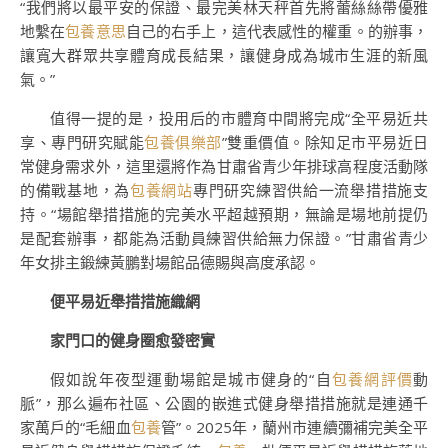
“我們將以最平安的保證、最完美林天秤首先將蕾絲絲帶優雅
地繫在
包養意思
自己的右手上，這代表感性的權重。的辦事，
讓寬大群眾共享體育成長結果，讓健身成為城市生涯的新風
氣。”
值得一提的是，投用后的市體育中間將完成“全平易近共
享、專門研究賦能
包養俱樂部
”雙重價值。除知足市平易近日
常健身需求外，這里還將作為甘肅省青少年排球高程度活動隊
的備戰基地，為
包養網站
專門研究練習供給一流舉措措施支
持。“場館舉措措施的完美水平超越預期，無論是場地前提仍
是配套辦事，都能為活動員練習供給無力保證。”甘肅省青少
年女排主鍛練黃鵬對場館品德賜與高度承認。
便平易近舉措措施織網
家門口的健身圈愈發密實
假如說年夜型運動場館是城市健身的“自
包養網評價
動
脈”，那么遍布社區、公園的嵌進式健身舉措措施就是連通千
家萬戶的“毛細血
包養
管”。2025年，蘭州市連續彌補完美全平