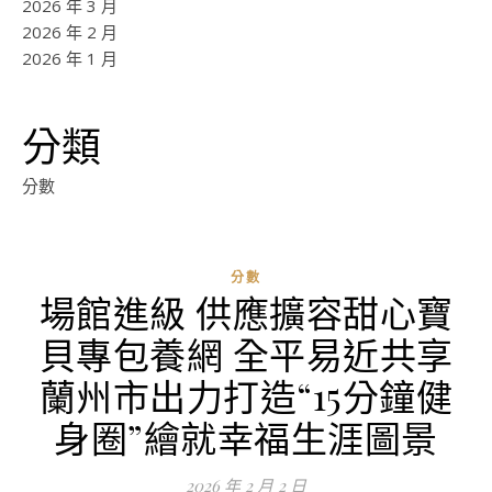
2026 年 3 月
2026 年 2 月
2026 年 1 月
分類
分數
分數
場館進級 供應擴容甜心寶
ad
貝專包養網 全平易近共享
0
評
蘭州市出力打造“15分鐘健
論
身圈”繪就幸福生涯圖景
2026 年 2 月 2 日