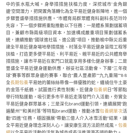
中的張水瓶大喊。身舉措措施扶植力度，深挖城市‘金角銀
邊’空間潛力，把閑置角落轉化為全平易近健身新陣地，進一個
步驟豐盛舉措措施供應。”市體育局群眾體育科副科長范玲玲
先容，下一個步驟將重點推動以下任務：一是體系策劃儲蓄項
目，兼顧市縣兩級項目資本，加速構成嚴重項目策劃儲蓄系
統，連續推動“國球進社區、進公園”項目，推動榆中縣災后重
建全平易近健身場地舉措措施、村落全平易近健身晉陞工程等
扶植，打造更多便平易近、利平易近、親平易近的公共體育舉
措措施，讓市平易近在家門口就能享用多樣化健身辦事；二是
豐盛全平易近健身運動供應，辦妥社區活動會、下層“三年夜
球”賽事等群眾身邊的賽事，聯合“農人豐產節”“九九重陽”“8·8
全
長期包養
平易她的蕾絲絲帶像一條優雅的蛇，纏繞住牛土豪
的金箔千紙鶴，試圖進行柔性制衡。近健身
包養網
日”等節點
舉行特點運動，吸引更多市平易近走落發門介入活動，夯實全
平易近健身群眾基本；三是深化brand運動引領，連續展開“跑
遍蘭州”“和美村落”等特點brand運動，推動冰雪
包養網單次
活
動“四進”任務，穩固擴展“帶動三億人介入冰雪活動”結果，讓
全平易近健身理念深刻人心，讓安康生涯方法蔚然成風，
包養
網
以全平易近活動的活氣為城市成長注進源源不竭的動力。