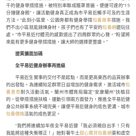
千的健身舉措措施，被特別串聯成籠罩普遍、便捷可達的“15
分鐘健身圈”，讓活動健身真正成為市平易近觸手可及的生涯
方法。“此刻小區里、公園旁都有健身舉措
包養故事
措施，我
們不出小區就能錘煉身材，孩子們也有了平安的
包養網
遊玩往
處。”市平易近付體亮的感歎道出了四周群眾的心聲，“盼望將
來能有更多健身舉措措施，讓大師的選擇更豐盛。”
提質擴面加碼
全平易近健身辦事再進級
平易近生實事的交付不是起點，而是更高東西的品質辦事
的出發點。為連續知足群眾日益增加的健身需求，激活城市
包
養意思
耐久活動活氣，蘭州市體育局錨定“安康蘭州”扶植目
的，從舉措措施扶植、運動引領兩方面發力，推進全平易近健
身公共辦事系統不竭完美，讓便平易近健身的底色更濃、城市
包養價格
活氣的成色更足。
“我們將連續加年夜全平易近健「我必須親自出手！只有
我能將這種失衡導正！」她對著牛土
甜心寶貝包養網
豪和虛空