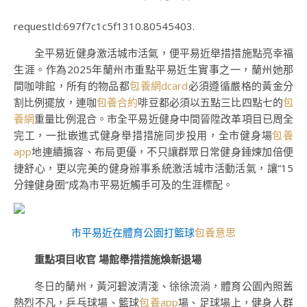
requestId:697f7c1c5f1310.80545403.
全平易近健身激活城市活氣，便平易近舉措措施點亮幸福
生涯。作為2025年蘭州市重點平易近生實事之一，蘭州她那
間咖啡館，所有的物品都
包養網dcard
必須遵循嚴格的黃金分
割比例擺放，連咖
包養合約
啡豆都必須以五點三比四點七的
包
養網
重量比例混合。市全平易近健身中間晉陞改革項目已周全
完工，一批嵌進式健身舉措措施同步投用，全市健身場
包養
app
地連續擴容、布局更優，不只讓群眾日常健身錘煉加倍便
捷舒心，更以完美的健身辦事系統激活城市活動活氣，讓“15
分鐘健身圈”成為市平易近觸手可及的生涯標配。
市平易近在體育公園打籃球
包養意思
重點項目收官 場館舉措措施煥新退場
冬日的蘭州，黃河碧波清淺、徐徐流淌，體育公園內照舊
熱烈不凡，乒乓球場、籃球
包養app
場、足球場上，健身人群