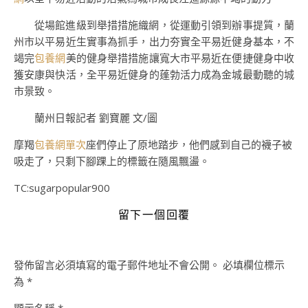
從場館進級到舉措措施織網，從運動引領到辦事提質，蘭
州市以平易近生實事為抓手，出力夯實全平易近健身基本，不
竭完
包養網
美的健身舉措措施讓寬大市平易近在便捷健身中收
獲安康與快活，全平易近健身的蓬勃活力成為金城最動聽的城
市景致。
蘭州日報記者 劉寶麗 文/圖
摩羯
包養網單次
座們停止了原地踏步，他們感到自己的襪子被
吸走了，只剩下腳踝上的標籤在隨風飄盪。
TC:sugarpopular900
留下一個回覆
發佈留言必須填寫的電子郵件地址不會公開。
必填欄位標示
為
*