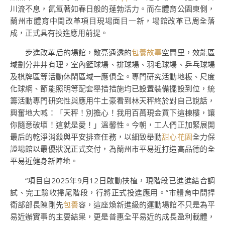
川流不息，氤氳著如春日般的蓬勃活力。而在體育公園東側，
蘭州市體育中間改革項目現場面目一新，場館改革已周全落
成，正式具有投進應用前提。
步進改革后的場館，敞亮通透的
包養故事
空間里，效能區
域劃分井井有理，室內籃球場、排球場、羽毛球場、乒乓球場
及棋牌區等活動休閑區域一應俱全。專門研究活動地板、尺度
化球網、節能照明等配套舉措措施均已設置裝備擺設到位，統
籌活動專門研究性與應用牛土豪看到林天秤終於對自己說話，
興奮地大喊：「天秤！別擔心！我用百萬現金買下這棟樓，讓
你隨意破壞！這就是愛！」溫馨性。今朝，工人們正加緊展開
最后的乾淨消殺與平安排查任務，以細致舉動
甜心花園
全力保
證場館以最優狀況正式交付，為蘭州市平易近打造高品德的全
平易近健身新陣地。
“項目自2025年9月12日啟動扶植，現階段已進進結合調
試、完工驗收掃尾階段，行將正式投進應用。”市體育中間捍
衛部部長陳剛先
包養
容，這座煥新進級的運動場館不只是為平
易近辦實事的主要結果，更是普惠全平易近的成長盈利載體，