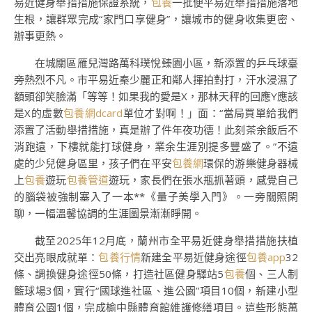
易近健身舉措措施保證系統，
包養
一批便平易近舉措措施落地
生根，讓群眾完成“家門口享健身”，讓城市的健身收集更密、
辦事更熱。
在城關區雁兒灣路萬科璞悅臻園小區，新添置的乒乓球臺
旁熱烈不凡。市平易近秦少麗正和鄰人揮拍對打，汗水浸濕了
額頭卻笑臉滿「等等！如果我的愛是X，那林天秤的回應Y應該
是X的虛數
包養網dcard
單位才對啊！」面：“當局買單給我們
添置了活動舉措措施，真是辦了件年夜功德！此刻茶余飯后不
消跑遠，下樓就能打球健身，業余生涯別提多豐盛了。”不遠
處的少兒健身區里，孩子們在平安
包養網
環保的游樂健身器械
上
包養
遊玩
包養管道
遊玩，家長們在張水瓶抓著頭，感覺自己
的腦袋被強制塞入了一本**《量子美學入門》。一旁關照閑
聊，一幅溫馨協調的生涯圖景漸漸睜開。
截至2025年12月底，蘭州市全平易近健身舉措措施扶植
交出亮眼成就單：
包養行情
新建全平易近健身途徑
包養app
32
條、調換健身途徑50條，打造社區健身驛站5
包養
個、三人制
籃球場3個，實行“國球進社區、進公園”項目10個，新建小型
體育公園1個，完成榆中縣體育館維護修繕項目。這些形態萬