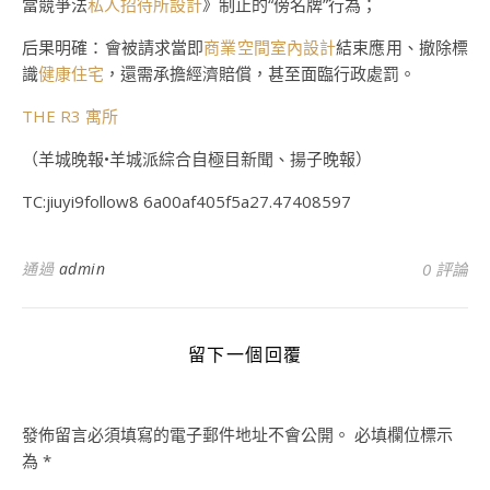
當競爭法
私人招待所設計
》制止的“傍名牌”行為；
后果明確：會被請求當即
商業空間室內設計
結束應用、撤除標
識
健康住宅
，還需承擔經濟賠償，甚至面臨行政處罰。
THE R3 寓所
（羊城晚報•羊城派綜合自極目新聞、揚子晚報）
TC:jiuyi9follow8 6a00af405f5a27.47408597
通過
admin
0 評論
留下一個回覆
發佈留言必須填寫的電子郵件地址不會公開。
必填欄位標示
為
*