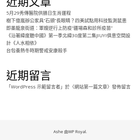
近期文章
5月29秀傳醫院供膳日生肖運程
樹下億嵐辦公家具“石頭”長眼睛？四美試點用科技監測鼠患
即墨龍泉街道：軍嫂逆行上防疫“疆場森和診所疫苗”
《沿著緯度聽中國》第一季北緯30度第二集JIUYI俱意空間設
計《人水相依》
台包養熱冬時期警戒安康殺手
近期留言
「
WordPress 示範留言者
」於〈
網站第一篇文章
〉發佈留言
Ashe 由
WP Royal
.