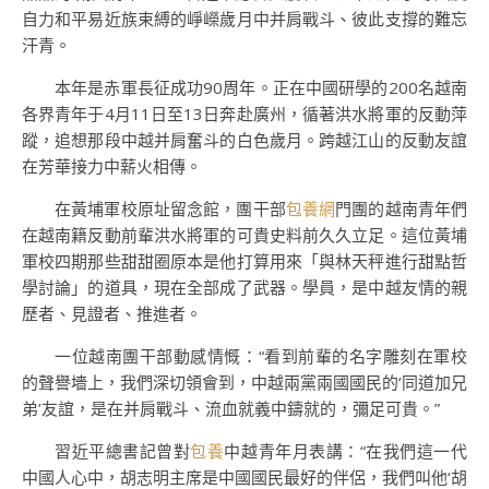
自力和平易近族束縛的崢嶸歲月中并肩戰斗、彼此支撐的難忘
汗青。
本年是赤軍長征成功90周年。正在中國研學的200名越南
各界青年于4月11日至13日奔赴廣州，循著洪水將軍的反動萍
蹤，追想那段中越并肩奮斗的白色歲月。跨越江山的反動友誼
在芳華接力中薪火相傳。
在黃埔軍校原址留念館，團干部
包養網
門團的越南青年們
在越南籍反動前輩洪水將軍的可貴史料前久久立足。這位黃埔
軍校四期那些甜甜圈原本是他打算用來「與林天秤進行甜點哲
學討論」的道具，現在全部成了武器。學員，是中越友情的親
歷者、見證者、推進者。
一位越南團干部動感情慨：“看到前輩的名字雕刻在軍校
的聲譽墻上，我們深切領會到，中越兩黨兩國國民的‘同道加兄
弟’友誼，是在并肩戰斗、流血就義中鑄就的，彌足可貴。”
習近平總書記曾對
包養
中越青年月表講：“在我們這一代
中國人心中，胡志明主席是中國國民最好的伴侶，我們叫他‘胡