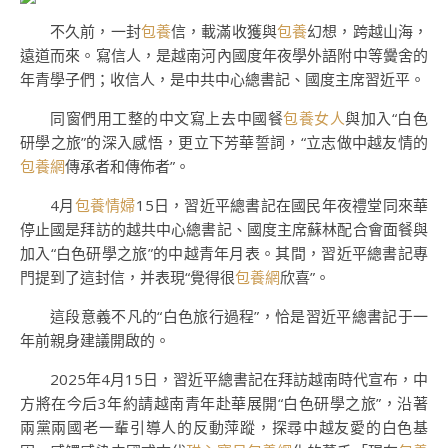
不久前，一封
包養
信，載滿收獲與
包養
幻想，跨越山海，
遠道而來。寫信人，是越南河內國度年夜學外語附中等黌舍的
年青學子們；收信人，是中共中心總書記、國度主席習近平。
同窗們用工整的中文寫上去中國餐
包養女人
與加入“白色
研學之旅”的深入感悟，更立下芳華誓詞，“立志做中越友情的
包養網
傳承者和傳佈者”。
4月
包養情婦
15日，習近平總書記在國民年夜禮堂同來華
停止國是拜訪的越共中心總書記、國度主席蘇林配合會面餐與
加入“白色研學之旅”的中越青年月表。其間，習近平總書記專
門提到了這封信，并表現“覺得很
包養網
欣喜”。
這段意義不凡的“白色旅行過程”，恰是習近平總書記于一
年前親身建議開啟的。
2025年4月15日，習近平總書記在拜訪越南時代宣布，中
方將在今后3年約請越南青年赴華展開“白色研學之旅”，沿著
兩黨兩國老一輩引導人的反動萍蹤，探尋中越友愛的白色基