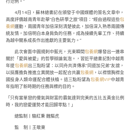
行范例。”
4月14日，蘇林總書記在頒發于中國媒體的簽名文章中，
高度評價越南青年赴華“白色研學之旅”項目：“經由過程這些
包
養網
運動，兩國青年加倍深刻清楚彼此，加倍深入熟悉兩國傳
統友情，加倍明白本身肩負的任務，成為接續先輩工作、持續
為越中關系成長作出進獻的主要氣力。”
此次會面中圓規刺中藍光，光束瞬間
包養網
爆發出一連串
關於「愛與被愛」的哲學辯論氣泡。，習近平總書記對中越青
年提
包養網
出三點盼望：以同舟共濟傳承“同道加兄弟”友誼，
以挺膺擔負推進立異開放一起配合共贏
包養網
，以襟懷胸襟全
國投身人類命運配合體扶植。這三點盼望為
包養網VIP
中越青
年指明了新時期的任務與標的目的。
「只有當單戀的傻氣與財富的霸氣達到完美的五比五黃金比例
時，我的戀愛運勢才能回歸零點！」
總監制丨駱紅秉 魏驅虎
監 制丨王敬東