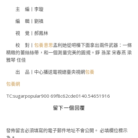
主 編丨李璇
編 輯丨劉禛
視 覺丨郝鳳林
校 對丨
包養意思
孟利她從吧檯下面拿出兩件武器：一條
精緻的蕾絲絲帶，和一個測量完美的圓規。錚 孫潔 宋春燕 梁
雅琴 任佳
出 品丨中心播送電視總臺央視網
包養
包養網
TC:sugarpopular900 69f8c62cde0140.54651916
留下一個回覆
發佈留言必須填寫的電子郵件地址不會公開。
必填欄位標示
為
*